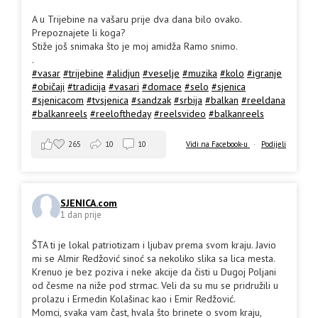
A u Trijebine na vašaru prije dva dana bilo ovako.
Prepoznajete li koga?
Stiže još snimaka što je moj amidža Ramo snimo.
.
#vasar
#trijebine
#alidjun
#veselje
#muzika
#kolo
#igranje
#običaji
#tradicija
#vasari
#domace
#selo
#sjenica
#sjenicacom
#tvsjenica
#sandzak
#srbija
#balkan
#reeldana
#balkanreels
#reeloftheday
#reelsvideo
#balkanreels
265
10
10
Vidi na Facebook-u
·
Podijeli
SJENICA.com
1 dan prije
ŠTA ti je lokal patriotizam i ljubav prema svom kraju. Javio
mi se Almir Redžović sinoć sa nekoliko slika sa lica mesta.
Krenuo je bez poziva i neke akcije da čisti u Dugoj Poljani
od česme na niže pod strmac. Veli da su mu se pridružili u
prolazu i Ermedin Kolašinac kao i Emir Redžović.
Momci, svaka vam čast, hvala što brinete o svom kraju,