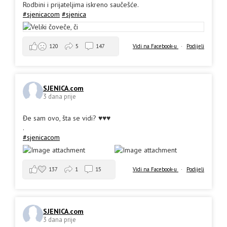
Rodbini i prijateljima iskreno saučešće.
#sjenicacom
#sjenica
Vidi na Facebook-u
·
Podijeli
120
5
147
SJENICA.com
3 dana prije
Đe sam ovo, šta se vidi? ♥️♥️♥️
.
#sjenicacom
137
1
15
Vidi na Facebook-u
·
Podijeli
SJENICA.com
3 dana prije