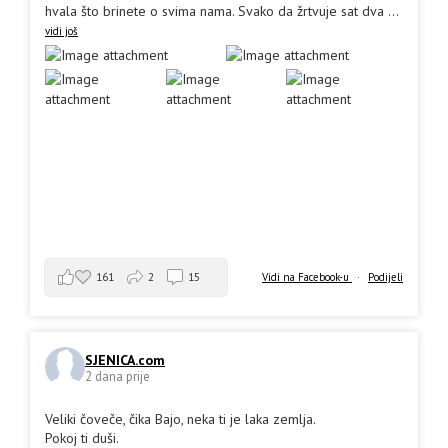
hvala što brinete o svima nama. Svako da žrtvuje sat dva
...
vidi još
161
2
15
Vidi na Facebook-u
·
Podijeli
SJENICA.com
2 dana prije
Veliki čoveče, čika Bajo, neka ti je laka zemlja.
Pokoj ti duši.