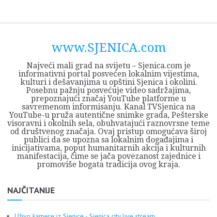
Skip
Opština
JEZERO
FORUM
Početna
Istorija
Privreda
Kultura
Geografija
O
REGIONALNI
ZMAJEVAC
TV
TV
OGLASI
Kontakt
to
Sjenica
Opštine
tvrđavi
CENTAR
iz
SJENICA
content
Sjenica
Sandžaka
www.SJENICA.com
Najveći mali grad na svijetu – Sjenica.com je
informativni portal posvećen lokalnim vijestima,
kulturi i dešavanjima u opštini Sjenica i okolini.
Posebnu pažnju posvećuje video sadržajima,
prepoznajući značaj YouTube platforme u
savremenom informisanju. Kanal TVSjenica na
YouTube-u pruža autentične snimke grada, Pešterske
visoravni i okolnih sela, obuhvatajući raznovrsne teme
od društvenog značaja. Ovaj pristup omogućava široj
publici da se upozna sa lokalnim događajima i
inicijativama, poput humanitarnih akcija i kulturnih
manifestacija, čime se jača povezanost zajednice i
promoviše bogata tradicija ovog kraja.
NAJČITANIJE
Uživo kamere iz Sjenice - Sjenica city live stream