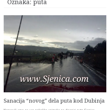
Oznaka:
puta
Sanacija “novog” dela puta kod Dubinja
Napravili smo za vas nekoliko snimaka na deonici puta Sjenica –