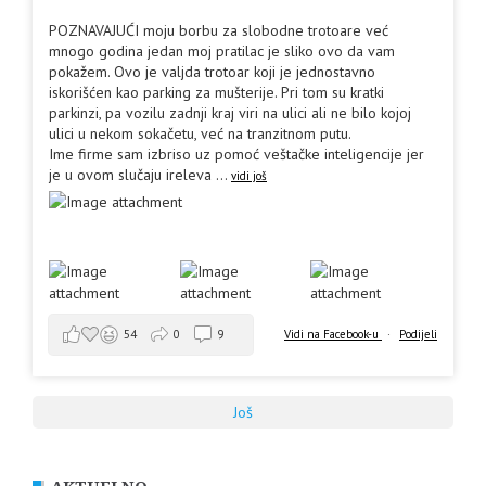
POZNAVAJUĆI moju borbu za slobodne trotoare već
mnogo godina jedan moj pratilac je sliko ovo da vam
pokažem. Ovo je valjda trotoar koji je jednostavno
iskorišćen kao parking za mušterije. Pri tom su kratki
parkinzi, pa vozilu zadnji kraj viri na ulici ali ne bilo kojoj
ulici u nekom sokačetu, već na tranzitnom putu.
Ime firme sam izbriso uz pomoć veštačke inteligencije jer
je u ovom slučaju ireleva
...
vidi još
Vidi na Facebook-u
·
Podijeli
54
0
9
Još