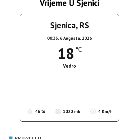
Vrijeme U Sjenici
Sjenica, RS
00:33,
6 Augusta, 2026
18
°C
Vedro
Wind Gust:
4 Km/h
Clouds:
0%
Sunrise:
05:35
Sunset:
19:56
46 %
1020 mb
4 Km/h
PRIJATELJI