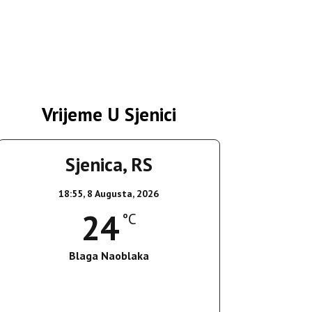
Vrijeme U Sjenici
Sjenica, RS
18:55,
8 Augusta, 2026
24
°C
Blaga Naoblaka
Wind Gust:
25 Km/h
Clouds:
21%
Sunrise:
05:37