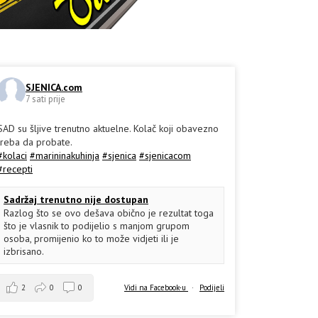
SJENICA.com
7 sati prije
SAD su šljive trenutno aktuelne. Kolač koji obavezno
treba da probate.
#kolaci
#marininakuhinja
#sjenica
#sjenicacom
#recepti
Sadržaj trenutno nije dostupan
Razlog što se ovo dešava obično je rezultat toga
što je vlasnik to podijelio s manjom grupom
osoba, promijenio ko to može vidjeti ili je
izbrisano.
2
0
0
Vidi na Facebook-u
·
Podijeli