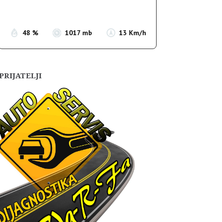
Sunset:
19:54
48 %
1017 mb
13 Km/h
PRIJATELJI