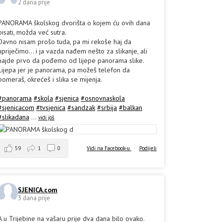
2 dana prije
PANORAMA školskog dvorišta o kojem ću ovih dana
pisati, možda već sutra.
Davno nisam prošo tuda, pa mi rekoše haj da
upriječimo... i ja vazda nađem nešto za slikanje, ali
hajde prvo da pođemo od lijepe panorama slike.
Lijepa jer je panorama, pa možeš telefon da
pomeraš, okrećeš i slika se mijenja.
#panorama
#skola
#sjenica
#osnovnaskola
#sjenicacom
#tvsjenica
#sandzak
#srbija
#balkan
#slikadana
...
vidi još
59
1
0
Vidi na Facebook-u
·
Podijeli
SJENICA.com
3 dana prije
A u Trijebine na vašaru prije dva dana bilo ovako.