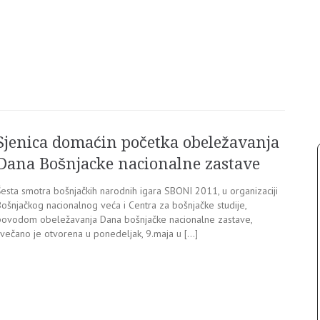
Sjenica domaćin početka obeležavanja
Dana Bošnjacke nacionalne zastave
Šesta smotra bošnjačkih narodnih igara SBONI 2011, u organizaciji
Bošnjačkog nacionalnog veća i Centra za bošnjačke studije,
povodom obeležavanja Dana bošnjačke nacionalne zastave,
svečano je otvorena u ponedeljak, 9.maja u […]