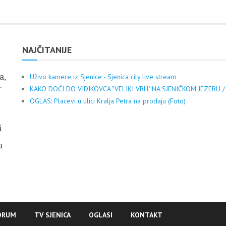
NAJČITANIJE
a,
Uživo kamere iz Sjenice - Sjenica city live stream
.
KAKO DOĆI DO VIDIKOVCA "VELIKI VRH" NA SJENIČKOM JEZERU /
OGLAS: Placevi u ulici Kralja Petra na prodaju (Foto)
i
a
ORUM
TV SJENICA
OGLASI
KONTAKT