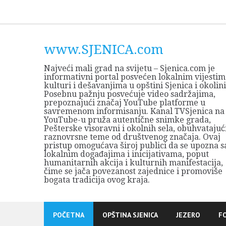
Skip
to
content
www.SJENICA.com
Najveći mali grad na svijetu – Sjenica.com je
informativni portal posvećen lokalnim vijestim
kulturi i dešavanjima u opštini Sjenica i okolini
Posebnu pažnju posvećuje video sadržajima,
prepoznajući značaj YouTube platforme u
savremenom informisanju. Kanal TVSjenica na
YouTube-u pruža autentične snimke grada,
Pešterske visoravni i okolnih sela, obuhvatajuć
raznovrsne teme od društvenog značaja. Ovaj
pristup omogućava široj publici da se upozna s
lokalnim događajima i inicijativama, poput
humanitarnih akcija i kulturnih manifestacija,
čime se jača povezanost zajednice i promoviše
bogata tradicija ovog kraja.
POČETNA
OPŠTINA SJENICA
JEZERO
F