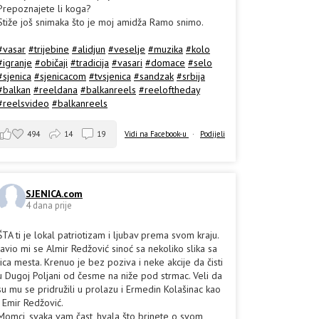
Prepoznajete li koga?
Stiže još snimaka što je moj amidža Ramo snimo.
#vasar
#trijebine
#alidjun
#veselje
#muzika
#kolo
#igranje
#običaji
#tradicija
#vasari
#domace
#selo
#sjenica
#sjenicacom
#tvsjenica
#sandzak
#srbija
#balkan
#reeldana
#balkanreels
#reeloftheday
#reelsvideo
#balkanreels
494
14
19
Vidi na Facebook-u
·
Podijeli
SJENICA.com
4 dana prije
ŠTA ti je lokal patriotizam i ljubav prema svom kraju.
Javio mi se Almir Redžović sinoć sa nekoliko slika sa
lica mesta. Krenuo je bez poziva i neke akcije da čisti
u Dugoj Poljani od česme na niže pod strmac. Veli da
su mu se pridružili u prolazu i Ermedin Kolašinac kao
i Emir Redžović.
Momci, svaka vam čast, hvala što brinete o svom