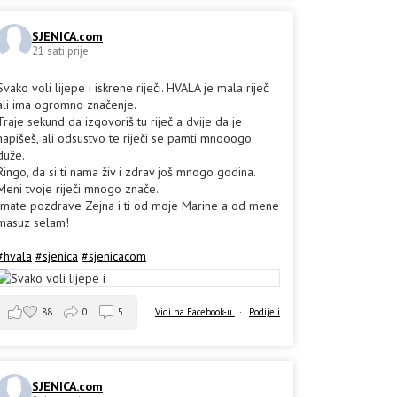
SJENICA.com
21 sati prije
Svako voli lijepe i iskrene riječi. HVALA je mala riječ
ali ima ogromno značenje.
Traje sekund da izgovoriš tu riječ a dvije da je
napišeš, ali odsustvo te riječi se pamti mnooogo
duže.
Ringo, da si ti nama živ i zdrav još mnogo godina.
Meni tvoje riječi mnogo znače.
Imate pozdrave Zejna i ti od moje Marine a od mene
masuz selam!
#hvala
#sjenica
#sjenicacom
88
0
5
Vidi na Facebook-u
·
Podijeli
SJENICA.com