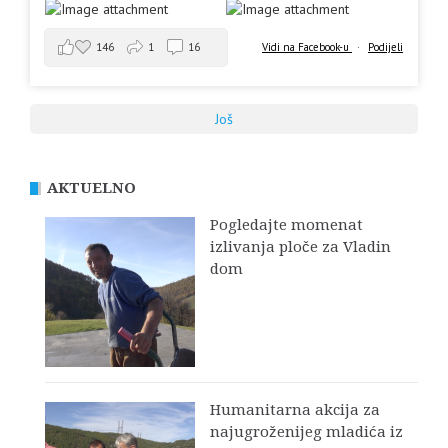
146
1
16
Vidi na Facebook-u
·
Podijeli
Još
AKTUELNO
Pogledajte momenat
izlivanja ploče za Vladin
dom
Humanitarna akcija za
najugroženijeg mladića iz