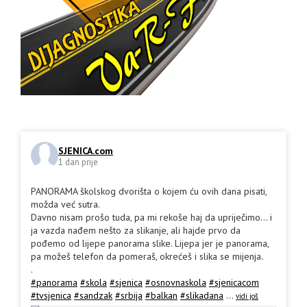
SJENICA.com
1 dan prije
PANORAMA školskog dvorišta o kojem ću ovih dana pisati,
možda već sutra.
Davno nisam prošo tuda, pa mi rekoše haj da upriječimo... i
ja vazda nađem nešto za slikanje, ali hajde prvo da
pođemo od lijepe panorama slike. Lijepa jer je panorama,
pa možeš telefon da pomeraš, okrećeš i slika se mijenja.
.
#panorama
#skola
#sjenica
#osnovnaskola
#sjenicacom
#tvsjenica
#sandzak
#srbija
#balkan
#slikadana
...
vidi još