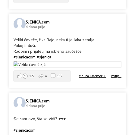
SJENICA.com
4 dana prije
Veliki čoveče, čika Bajo, neka ti je laka zemlja.
Pokoj ti duši.
Rodbini i prijateljima iskreno saučešće.
#sjenicacom
#sjenica
Vidi na Facebook-u
·
Podijeli
122
4
152
SJENICA.com
4 dana prije
Đe sam ovo, šta se vidi? ♥️♥️♥️
.
#sjenicacom