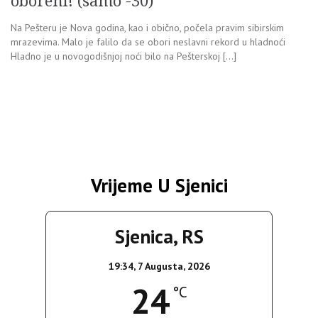
oboreni! (samo -30)
Na Pešteru je Nova godina, kao i obično, počela pravim sibirskim
mrazevima. Malo je falilo da se obori neslavni rekord u hladnoći
Hladno je u novogodišnjoj noći bilo na Pešterskoj […]
Vrijeme U Sjenici
Sjenica, RS
19:34,
7 Augusta, 2026
24
°C