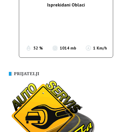
Isprekidani Oblaci
Wind Gust:
1 Km/h
Clouds:
63%
Sunrise:
05:36
Sunset:
19:55
52 %
1014 mb
1 Km/h
PRIJATELJI