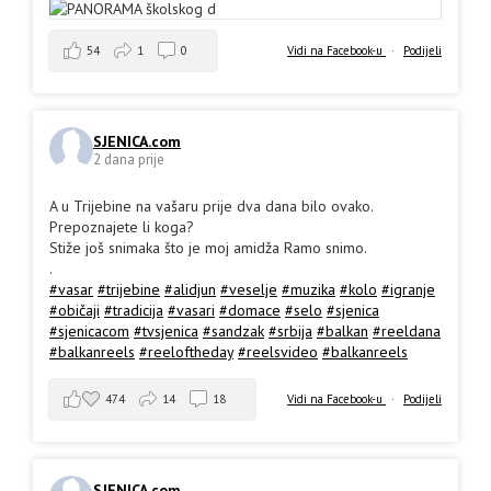
54
1
0
Vidi na Facebook-u
·
Podijeli
SJENICA.com
2 dana prije
A u Trijebine na vašaru prije dva dana bilo ovako.
Prepoznajete li koga?
Stiže još snimaka što je moj amidža Ramo snimo.
.
#vasar
#trijebine
#alidjun
#veselje
#muzika
#kolo
#igranje
#običaji
#tradicija
#vasari
#domace
#selo
#sjenica
#sjenicacom
#tvsjenica
#sandzak
#srbija
#balkan
#reeldana
#balkanreels
#reeloftheday
#reelsvideo
#balkanreels
474
14
18
Vidi na Facebook-u
·
Podijeli
SJENICA.com