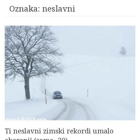
Oznaka:
neslavni
Ti neslavni zimski rekordi umalo