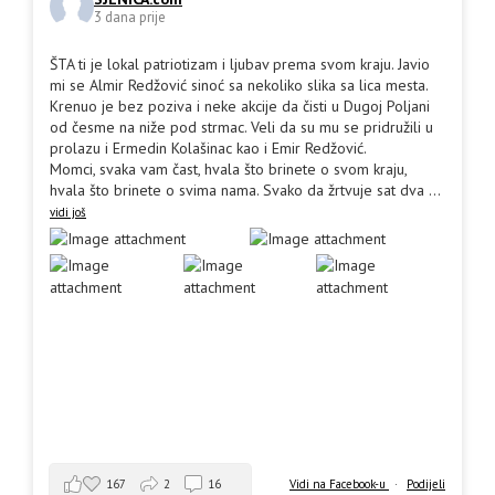
3 dana prije
ŠTA ti je lokal patriotizam i ljubav prema svom kraju. Javio
mi se Almir Redžović sinoć sa nekoliko slika sa lica mesta.
Krenuo je bez poziva i neke akcije da čisti u Dugoj Poljani
od česme na niže pod strmac. Veli da su mu se pridružili u
prolazu i Ermedin Kolašinac kao i Emir Redžović.
Momci, svaka vam čast, hvala što brinete o svom kraju,
hvala što brinete o svima nama. Svako da žrtvuje sat dva
...
vidi još
167
2
16
Vidi na Facebook-u
·
Podijeli