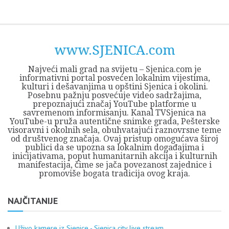
Skip
Opština
JEZERO
FORUM
Početna
Istorija
Privreda
Kultura
Geografija
O
REGIONALNI
ZMAJEVAC
TV
TV
OGLASI
Kontakt
to
Sjenica
Opštine
tvrđavi
CENTAR
iz
SJENICA
content
Sjenica
Sandžaka
www.SJENICA.com
Najveći mali grad na svijetu – Sjenica.com je
informativni portal posvećen lokalnim vijestima,
kulturi i dešavanjima u opštini Sjenica i okolini.
Posebnu pažnju posvećuje video sadržajima,
prepoznajući značaj YouTube platforme u
savremenom informisanju. Kanal TVSjenica na
YouTube-u pruža autentične snimke grada, Pešterske
visoravni i okolnih sela, obuhvatajući raznovrsne teme
od društvenog značaja. Ovaj pristup omogućava široj
publici da se upozna sa lokalnim događajima i
inicijativama, poput humanitarnih akcija i kulturnih
manifestacija, čime se jača povezanost zajednice i
promoviše bogata tradicija ovog kraja.
NAJČITANIJE
Uživo kamere iz Sjenice - Sjenica city live stream