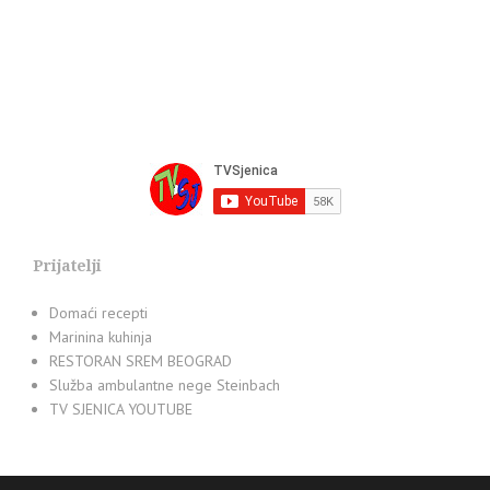
Prijatelji
Domaći recepti
Marinina kuhinja
RESTORAN SREM BEOGRAD
Služba ambulantne nege Steinbach
TV SJENICA YOUTUBE