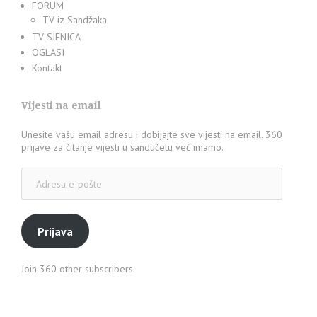
FORUM
TV iz Sandžaka
TV SJENICA
OGLASI
Kontakt
Vijesti na email
Unesite vašu email adresu i dobijajte sve vijesti na email. 360
prijave za čitanje vijesti u sandučetu već imamo.
Adresa
e-
pošte
Prijava
Join 360 other subscribers