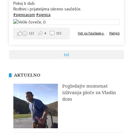
Pokoj ti duši.
Rodbini i prijateljima iskreno saučešće.
#sjenicacom
#sjenica
Vidi na Facebook-u
·
Podijeli
122
4
152
Još
AKTUELNO
Pogledajte momenat
izlivanja ploče za Vladin
dom