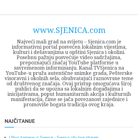
Skip
Opština
JEZERO
FORUM
Početna
Istorija
Privreda
Kultura
Geografija
O
REGIONALNI
ZMAJEVAC
TV
TV
OGLASI
Kontakt
to
Sjenica
Opštine
tvrđavi
CENTAR
iz
SJENICA
content
Sjenica
Sandžaka
www.SJENICA.com
Najveći mali grad na svijetu – Sjenica.com je
informativni portal posvećen lokalnim vijestima,
kulturi i dešavanjima u opštini Sjenica i okolini.
Posebnu pažnju posvećuje video sadržajima,
prepoznajući značaj YouTube platforme u
savremenom informisanju. Kanal TVSjenica na
YouTube-u pruža autentične snimke grada, Pešterske
visoravni i okolnih sela, obuhvatajući raznovrsne teme
od društvenog značaja. Ovaj pristup omogućava široj
publici da se upozna sa lokalnim događajima i
inicijativama, poput humanitarnih akcija i kulturnih
manifestacija, čime se jača povezanost zajednice i
promoviše bogata tradicija ovog kraja.
NAJČITANIJE
Uživo kamere iz Sjenice - Sjenica city live stream