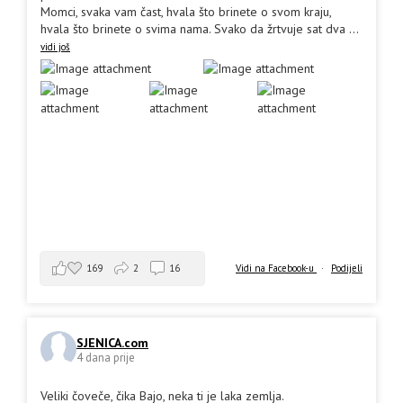
Momci, svaka vam čast, hvala što brinete o svom kraju,
hvala što brinete o svima nama. Svako da žrtvuje sat dva
...
vidi još
169
2
16
Vidi na Facebook-u
·
Podijeli
SJENICA.com
4 dana prije
Veliki čoveče, čika Bajo, neka ti je laka zemlja.