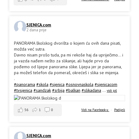
SJENICA.com
2 dana prije
PANORAMA školskog dvorišta o kojem ću ovih dana pisati,
možda već sutra.
Davno nisam prošo tuda, pa mi rekoše haj da upriječimo... i
ja vazda nađem nešto za slikanje, ali hajde prvo da
pođemo od lijepe panorama slike. Lijepa jer je panorama,
pa možeš telefon da pomeraš, okrećeš i slika se mijenja.
.
#panorama
#skola
#sjenica
#osnovnaskola
#sjenicacom
#tvsjenica
#sandzak
#srbija
#balkan
#slikadana
...
vidi još
56
1
0
Vidi na Facebook-u
·
Podijeli
SJENICA.com