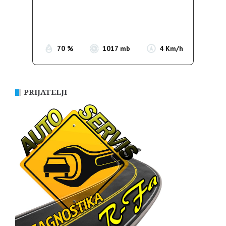
Clouds:
20%
Sunrise:
05:37
Sunset:
19:54
70 %
1017 mb
4 Km/h
PRIJATELJI