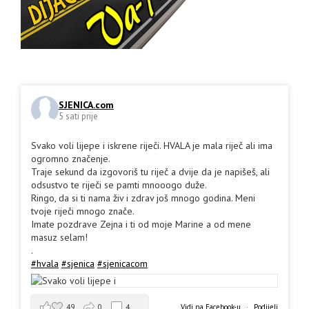
SJENICA.com
5 sati prije
Svako voli lijepe i iskrene riječi. HVALA je mala riječ ali ima
ogromno značenje.
Traje sekund da izgovoriš tu riječ a dvije da je napišeš, ali
odsustvo te riječi se pamti mnooogo duže.
Ringo, da si ti nama živ i zdrav još mnogo godina. Meni
tvoje riječi mnogo znače.
Imate pozdrave Zejna i ti od moje Marine a od mene
masuz selam!
.
#hvala
#sjenica
#sjenicacom
49
0
4
Vidi na Facebook-u
·
Podijeli