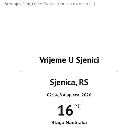
Sredojevićem, čiji se život u tren oka okrenuo […]
Vrijeme U Sjenici
Sjenica, RS
02:14,
8 Augusta, 2026
16
°C
Blaga Naoblaka
Wind Gust:
4 Km/h