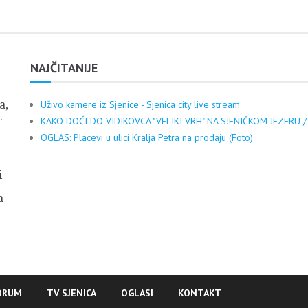
NAJČITANIJE
a,
Uživo kamere iz Sjenice - Sjenica city live stream
.
KAKO DOĆI DO VIDIKOVCA "VELIKI VRH" NA SJENIČKOM JEZERU /
OGLAS: Placevi u ulici Kralja Petra na prodaju (Foto)
i
a
ORUM
TV SJENICA
OGLASI
KONTAKT