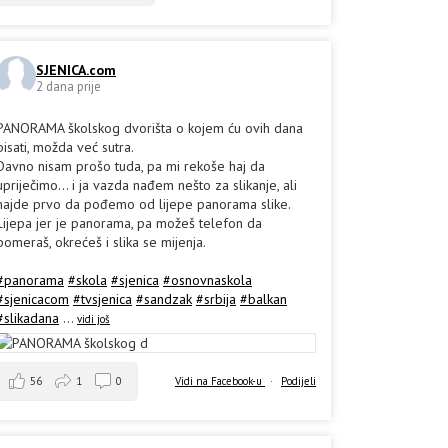
SJENICA.com
2 dana prije
PANORAMA školskog dvorišta o kojem ću ovih dana
pisati, možda već sutra.
Davno nisam prošo tuda, pa mi rekoše haj da
upriječimo... i ja vazda nađem nešto za slikanje, ali
hajde prvo da pođemo od lijepe panorama slike.
Lijepa jer je panorama, pa možeš telefon da
pomeraš, okrećeš i slika se mijenja.
#panorama
#skola
#sjenica
#osnovnaskola
#sjenicacom
#tvsjenica
#sandzak
#srbija
#balkan
#slikadana
...
vidi još
56
1
0
Vidi na Facebook-u
·
Podijeli