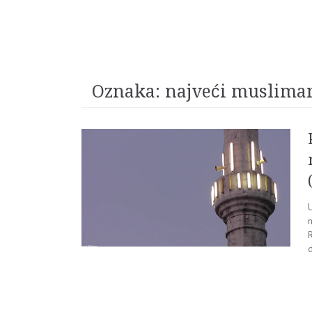
Oznaka:
najveći muslima
U
d