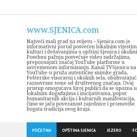
Skip
to
content
www.SJENICA.com
Najveći mali grad na svijetu – Sjenica.com je
informativni portal posvećen lokalnim vijestim
kulturi i dešavanjima u opštini Sjenica i okolini
Posebnu pažnju posvećuje video sadržajima,
prepoznajući značaj YouTube platforme u
savremenom informisanju. Kanal TVSjenica na
YouTube-u pruža autentične snimke grada,
Pešterske visoravni i okolnih sela, obuhvatajuć
raznovrsne teme od društvenog značaja. Ovaj
pristup omogućava široj publici da se upozna s
lokalnim događajima i inicijativama, poput
humanitarnih akcija i kulturnih manifestacija,
čime se jača povezanost zajednice i promoviše
bogata tradicija ovog kraja.
POČETNA
OPŠTINA SJENICA
JEZERO
F