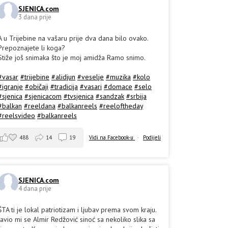
SJENICA.com
3 dana prije
A u Trijebine na vašaru prije dva dana bilo ovako.
Prepoznajete li koga?
Stiže još snimaka što je moj amidža Ramo snimo.
#vasar
#trijebine
#alidjun
#veselje
#muzika
#kolo
#igranje
#običaji
#tradicija
#vasari
#domace
#selo
#sjenica
#sjenicacom
#tvsjenica
#sandzak
#srbija
#balkan
#reeldana
#balkanreels
#reeloftheday
#reelsvideo
#balkanreels
488
14
19
Vidi na Facebook-u
·
Podijeli
SJENICA.com
4 dana prije
ŠTA ti je lokal patriotizam i ljubav prema svom kraju.
Javio mi se Almir Redžović sinoć sa nekoliko slika sa