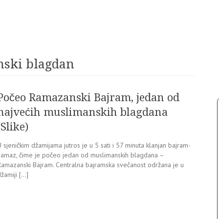
nski blagdan
Počeo Ramazanski Bajram, jedan od
najvećih muslimanskih blagdana
(Slike)
 sjeničkim džamijama jutros je u 5 sati i 57 minuta klanjan bajram-
namaz, čime je počeo jedan od muslimanskih blagdana –
Ramazanski Bajram. Centralna bajramska svečanost održana je u
žamiji […]