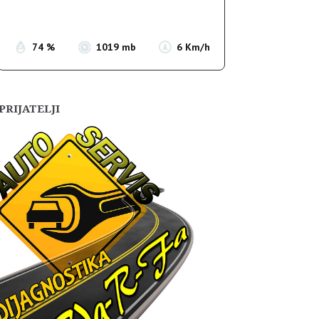
Sunset:
19:54
74 %
1019 mb
6 Km/h
PRIJATELJI