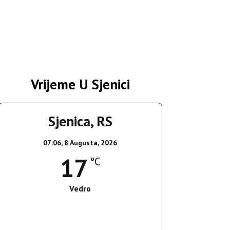
Vrijeme U Sjenici
Sjenica, RS
07:06,
8 Augusta, 2026
17
°C
Vedro
Wind Gust:
8 Km/h
Clouds:
0%
Sunrise:
05:37