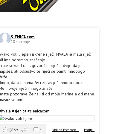
SJENICA.com
10 sati prije
Svako voli lijepe i iskrene riječi. HVALA je mala riječ
ali ima ogromno značenje.
Traje sekund da izgovoriš tu riječ a dvije da je
napišeš, ali odsustvo te riječi se pamti mnooogo
duže.
Ringo, da si ti nama živ i zdrav još mnogo godina.
Meni tvoje riječi mnogo znače.
Imate pozdrave Zejna i ti od moje Marine a od mene
masuz selam!
#hvala
#sjenica
#sjenicacom
59
0
5
Vidi na Facebook-u
·
Podijeli