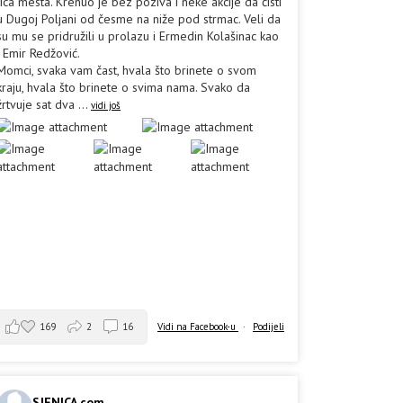
lica mesta. Krenuo je bez poziva i neke akcije da čisti
u Dugoj Poljani od česme na niže pod strmac. Veli da
su mu se pridružili u prolazu i Ermedin Kolašinac kao
i Emir Redžović.
Momci, svaka vam čast, hvala što brinete o svom
kraju, hvala što brinete o svima nama. Svako da
žrtvuje sat dva
...
vidi još
169
2
16
Vidi na Facebook-u
·
Podijeli
SJENICA.com