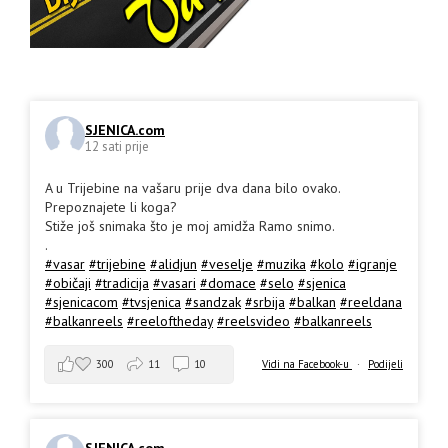
SJENICA.com
12 sati prije
A u Trijebine na vašaru prije dva dana bilo ovako.
Prepoznajete li koga?
Stiže još snimaka što je moj amidža Ramo snimo.
.
#vasar
#trijebine
#alidjun
#veselje
#muzika
#kolo
#igranje
#običaji
#tradicija
#vasari
#domace
#selo
#sjenica
#sjenicacom
#tvsjenica
#sandzak
#srbija
#balkan
#reeldana
#balkanreels
#reeloftheday
#reelsvideo
#balkanreels
300
11
10
Vidi na Facebook-u
·
Podijeli
SJENICA.com