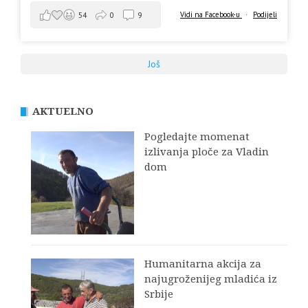
Vidi na Facebook-u
·
Podijeli
54
0
9
Još
AKTUELNO
Pogledajte momenat
izlivanja ploče za Vladin
dom
Humanitarna akcija za
najugroženijeg mladića iz
Srbije