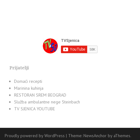
Prijatelji
Domaći recepti
Marinina kuhinja
RESTORAN SREM BEOGRAD
Služba ambulantne nege Steinbach
TV SJENICA YOUTUBE
Proudly powered by WordPress
|
Theme:
NewsAnchor
by aThemes.