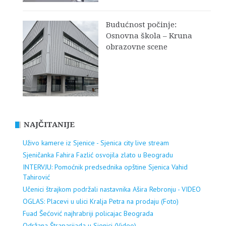
Budućnost počinje:
Osnovna škola – Kruna
obrazovne scene
NAJČITANIJE
Uživo kamere iz Sjenice - Sjenica city live stream
Sjeničanka Fahira Fazlić osvojila zlato u Beogradu
INTERVJU: Pomoćnik predsednika opštine Sjenica Vahid
Tahirović
Učenici štrajkom podržali nastavnika Ašira Rebronju - VIDEO
OGLAS: Placevi u ulici Kralja Petra na prodaju (Foto)
Fuad Šećović najhrabriji policajac Beograda
Održana Štraparijada u Sjenici (Video)