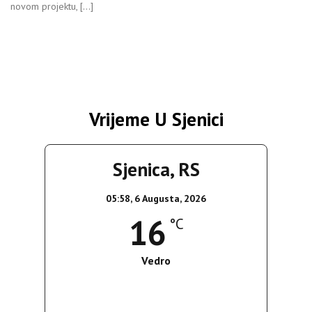
novom projektu, […]
Vrijeme U Sjenici
Sjenica, RS
05:58,
6 Augusta, 2026
16
°C
Vedro
Wind Gust:
6 Km/h
Clouds:
0%