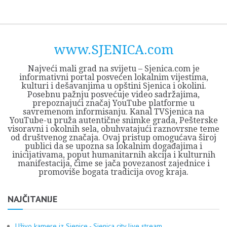
Skip
Opština
JEZERO
FORUM
Početna
Istorija
Privreda
Kultura
Geografija
O
REGIONALNI
ZMAJEVAC
TV
TV
OGLASI
Kontakt
to
Sjenica
Opštine
tvrđavi
CENTAR
iz
SJENICA
content
Sjenica
Sandžaka
www.SJENICA.com
Najveći mali grad na svijetu – Sjenica.com je
informativni portal posvećen lokalnim vijestima,
kulturi i dešavanjima u opštini Sjenica i okolini.
Posebnu pažnju posvećuje video sadržajima,
prepoznajući značaj YouTube platforme u
savremenom informisanju. Kanal TVSjenica na
YouTube-u pruža autentične snimke grada, Pešterske
visoravni i okolnih sela, obuhvatajući raznovrsne teme
od društvenog značaja. Ovaj pristup omogućava široj
publici da se upozna sa lokalnim događajima i
inicijativama, poput humanitarnih akcija i kulturnih
manifestacija, čime se jača povezanost zajednice i
promoviše bogata tradicija ovog kraja.
NAJČITANIJE
Uživo kamere iz Sjenice - Sjenica city live stream