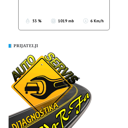
Sunrise:
05:35
Sunset:
19:56
53 %
1019 mb
6 Km/h
PRIJATELJI