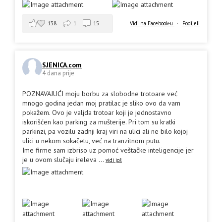
138
1
15
Vidi na Facebook-u
·
Podijeli
SJENICA.com
4 dana prije
POZNAVAJUĆI moju borbu za slobodne trotoare već
mnogo godina jedan moj pratilac je sliko ovo da vam
pokažem. Ovo je valjda trotoar koji je jednostavno
iskorišćen kao parking za mušterije. Pri tom su kratki
parkinzi, pa vozilu zadnji kraj viri na ulici ali ne bilo kojoj
ulici u nekom sokačetu, već na tranzitnom putu.
Ime firme sam izbriso uz pomoć veštačke inteligencije jer
je u ovom slučaju ireleva
...
vidi još