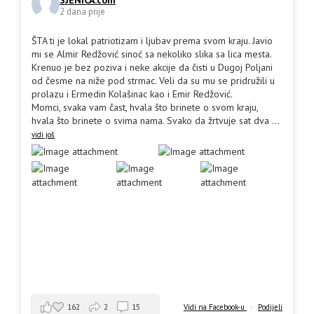
2 dana prije
ŠTA ti je lokal patriotizam i ljubav prema svom kraju. Javio
mi se Almir Redžović sinoć sa nekoliko slika sa lica mesta.
Krenuo je bez poziva i neke akcije da čisti u Dugoj Poljani
od česme na niže pod strmac. Veli da su mu se pridružili u
prolazu i Ermedin Kolašinac kao i Emir Redžović.
Momci, svaka vam čast, hvala što brinete o svom kraju,
hvala što brinete o svima nama. Svako da žrtvuje sat dva
...
vidi još
162
2
15
Vidi na Facebook-u
·
Podijeli