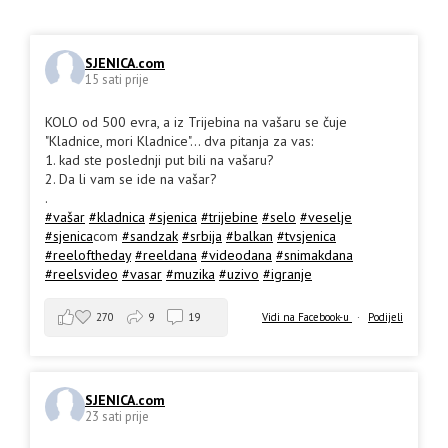
SJENICA.com
15 sati prije
KOLO od 500 evra, a iz Trijebina na vašaru se čuje
"Kladnice, mori Kladnice"... dva pitanja za vas:
1. kad ste poslednji put bili na vašaru?
2. Da li vam se ide na vašar?
.
#vašar
#kladnica
#sjenica
#trijebine
#selo
#veselje
#sjenica
com
#sandzak
#srbija
#balkan
#tvsjenica
#reeloftheday
#reeldana
#videodana
#snimakdana
#reelsvideo
#vasar
#muzika
#uzivo
#igranje
270
9
19
Vidi na Facebook-u
·
Podijeli
SJENICA.com
23 sati prije