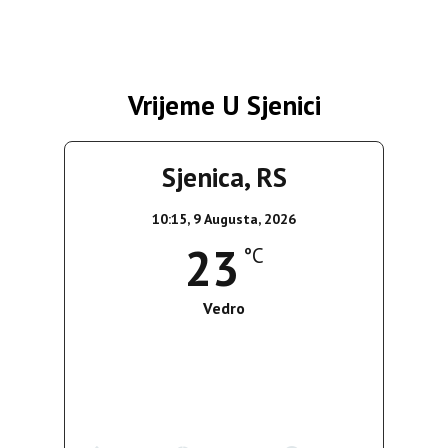
Vrijeme U Sjenici
Sjenica, RS
10:15,
9 Augusta, 2026
23
°C
Vedro
Wind Gust:
12 Km/h
Clouds:
0%
Sunrise:
05:38
Sunset:
19:52