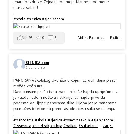
Imate pozdrave Zejna i ti od moje Marine a od mene
masuz selam!
.
#hvala
#sjenica
#sjenicacom
98
0
6
Vidi na Facebook-u
·
Podijeli
SJENICA.com
3 dana prije
PANORAMA školskog dvorišta o kojem ću ovih dana pisati,
možda već sutra.
Davno nisam prošo tuda, pa mi rekoše haj da upriječimo... i
ja vazda nađem nešto za slikanje, ali hajde prvo da
pođemo od lijepe panorama slike. Lijepa jer je panorama,
pa možeš telefon da pomeraš, okrećeš i slika se mijenja.
.
#panorama
#skola
#sjenica
#osnovnaskola
#sjenicacom
#tvsjenica
#sandzak
#srbija
#balkan
#slikadana
...
vidi još