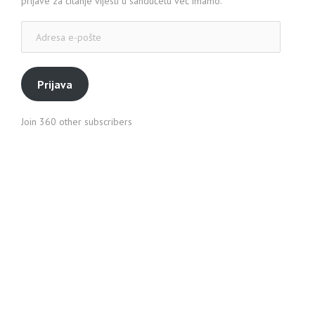
prijave za čitanje vijesti u sandučetu već imamo.
Adresa
e-
pošte
Prijava
Join 360 other subscribers