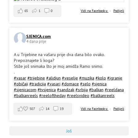
65
1
0
Vidi na Facebook-u
·
Podijeli
SJENICA.com
4 dana prije
A u Trijebine na vašaru prije dva dana bilo ovako.
Prepoznajete li koga?
Stiže još snimaka što je moj amidža Ramo snimo.
.
#vasar
#trijebine
#alidjun
#veselje
#muzika
#kolo
#igranje
#običaji
#tradicija
#vasari
#domace
#selo
#sjenica
#sjenicacom
#tvsjenica
#sandzak
#srbija
#balkan
#reeldana
#balkanreels
#reeloftheday
#reelsvideo
#balkanreels
507
14
19
Vidi na Facebook-u
·
Podijeli
Još