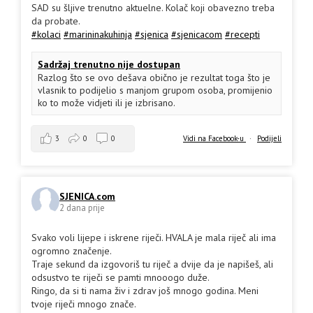
SAD su šljive trenutno aktuelne. Kolač koji obavezno treba
da probate.
#kolaci
#marininakuhinja
#sjenica
#sjenicacom
#recepti
Sadržaj trenutno nije dostupan
Razlog što se ovo dešava obično je rezultat toga što je
vlasnik to podijelio s manjom grupom osoba, promijenio
ko to može vidjeti ili je izbrisano.
3
0
0
Vidi na Facebook-u
·
Podijeli
SJENICA.com
2 dana prije
Svako voli lijepe i iskrene riječi. HVALA je mala riječ ali ima
ogromno značenje.
Traje sekund da izgovoriš tu riječ a dvije da je napišeš, ali
odsustvo te riječi se pamti mnooogo duže.
Ringo, da si ti nama živ i zdrav još mnogo godina. Meni
tvoje riječi mnogo znače.