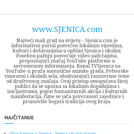
Skip
Opština
JEZERO
FORUM
Početna
Istorija
Privreda
Kultura
Geografija
O
REGIONALNI
ZMAJEVAC
TV
TV
OGLASI
Kontakt
to
Sjenica
Opštine
tvrđavi
CENTAR
iz
SJENICA
content
Sjenica
Sandžaka
www.SJENICA.com
Najveći mali grad na svijetu – Sjenica.com je
informativni portal posvećen lokalnim vijestima,
kulturi i dešavanjima u opštini Sjenica i okolini.
Posebnu pažnju posvećuje video sadržajima,
prepoznajući značaj YouTube platforme u
savremenom informisanju. Kanal TVSjenica na
YouTube-u pruža autentične snimke grada, Pešterske
visoravni i okolnih sela, obuhvatajući raznovrsne teme
od društvenog značaja. Ovaj pristup omogućava široj
publici da se upozna sa lokalnim događajima i
inicijativama, poput humanitarnih akcija i kulturnih
manifestacija, čime se jača povezanost zajednice i
promoviše bogata tradicija ovog kraja.
NAJČITANIJE
Uživo kamere iz Sjenice - Sjenica city live stream