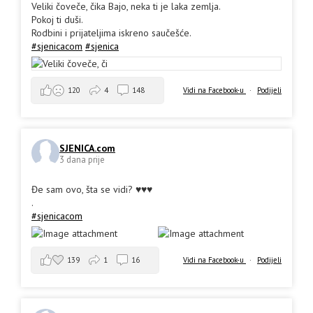
Veliki čoveče, čika Bajo, neka ti je laka zemlja.
Pokoj ti duši.
Rodbini i prijateljima iskreno saučešće.
#sjenicacom
#sjenica
Vidi na Facebook-u
·
Podijeli
120
4
148
SJENICA.com
3 dana prije
Đe sam ovo, šta se vidi? ♥️♥️♥️
.
#sjenicacom
139
1
16
Vidi na Facebook-u
·
Podijeli