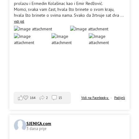
prolazu i Ermedin Kolašinac kao i Emir Redžović.
Momci, svaka vam čast, hvala što brinete o svom kraju,
hvala što brinete o svima nama. Svako da žrtvuje sat dva
...
vidi još
164
2
15
Vidi na Facebook-u
·
Podijeli
SJENICA.com
3 dana prije