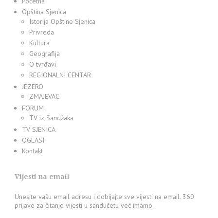
Početna
Opština Sjenica
Istorija Opštine Sjenica
Privreda
Kultura
Geografija
O tvrđavi
REGIONALNI CENTAR
JEZERO
ZMAJEVAC
FORUM
TV iz Sandžaka
TV SJENICA
OGLASI
Kontakt
Vijesti na email
Unesite vašu email adresu i dobijajte sve vijesti na email. 360
prijave za čitanje vijesti u sandučetu već imamo.