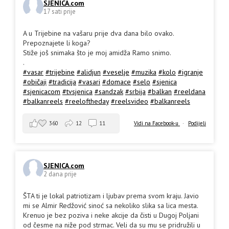
SJENICA.com
17 sati prije
A u Trijebine na vašaru prije dva dana bilo ovako.
Prepoznajete li koga?
Stiže još snimaka što je moj amidža Ramo snimo.
.
#vasar
#trijebine
#alidjun
#veselje
#muzika
#kolo
#igranje
#običaji
#tradicija
#vasari
#domace
#selo
#sjenica
#sjenicacom
#tvsjenica
#sandzak
#srbija
#balkan
#reeldana
#balkanreels
#reeloftheday
#reelsvideo
#balkanreels
360
12
11
Vidi na Facebook-u
·
Podijeli
SJENICA.com
2 dana prije
ŠTA ti je lokal patriotizam i ljubav prema svom kraju. Javio
mi se Almir Redžović sinoć sa nekoliko slika sa lica mesta.
Krenuo je bez poziva i neke akcije da čisti u Dugoj Poljani
od česme na niže pod strmac. Veli da su mu se pridružili u