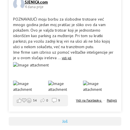
SJENICA.com
4 dana prije
POZNAVAJUĆI moju borbu za slobodne trotoare već
mnogo godina jedan moj pratilac je sliko ovo da vam
pokažem. Ovo je valjda trotoar koji je jednostavno
iskorišćen kao parking za mušterije. Pri tom su kratki
parkinzi, pa vozilu zadnji kraj viri na ulici ali ne bilo kojoj
ulici u nekom sokačetu, već na tranzitnom putu.
Ime firme sam izbriso uz pomoć veštačke inteligencije jer
je u ovom slučaju ireleva
...
vidi još
Vidi na Facebook-u
·
Podijeli
54
0
9
Još