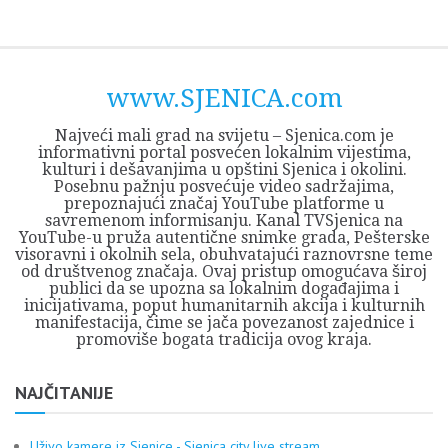
Skip
Opština
JEZERO
FORUM
Početna
Istorija
Privreda
Kultura
Geografija
O
REGIONALNI
ZMAJEVAC
TV
TV
OGLASI
Kontakt
to
Sjenica
Opštine
tvrđavi
CENTAR
iz
SJENICA
content
Sjenica
Sandžaka
www.SJENICA.com
Najveći mali grad na svijetu – Sjenica.com je
informativni portal posvećen lokalnim vijestima,
kulturi i dešavanjima u opštini Sjenica i okolini.
Posebnu pažnju posvećuje video sadržajima,
prepoznajući značaj YouTube platforme u
savremenom informisanju. Kanal TVSjenica na
YouTube-u pruža autentične snimke grada, Pešterske
visoravni i okolnih sela, obuhvatajući raznovrsne teme
od društvenog značaja. Ovaj pristup omogućava široj
publici da se upozna sa lokalnim događajima i
inicijativama, poput humanitarnih akcija i kulturnih
manifestacija, čime se jača povezanost zajednice i
promoviše bogata tradicija ovog kraja.
NAJČITANIJE
Uživo kamere iz Sjenice - Sjenica city live stream