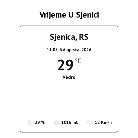
Vrijeme U Sjenici
Sjenica, RS
11:05,
6 Augusta, 2026
29
°C
Vedro
Wind Gust:
13 Km/h
Clouds:
0%
Sunrise:
05:35
Sunset:
19:56
29 %
1016 mb
12 Km/h