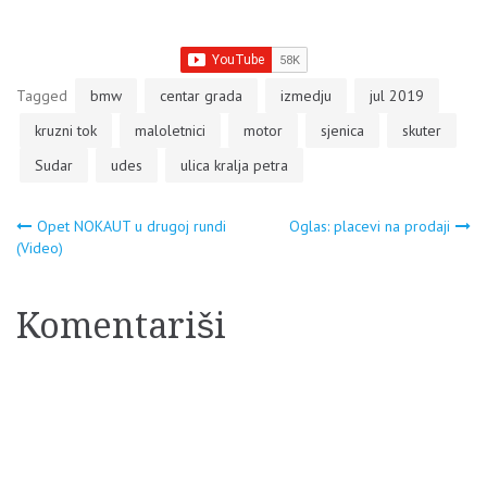
Tagged
bmw
centar grada
izmedju
jul 2019
kruzni tok
maloletnici
motor
sjenica
skuter
Sudar
udes
ulica kralja petra
Navigacija
Opet NOKAUT u drugoj rundi
Oglas: placevi na prodaji
(Video)
članaka
Komentariši