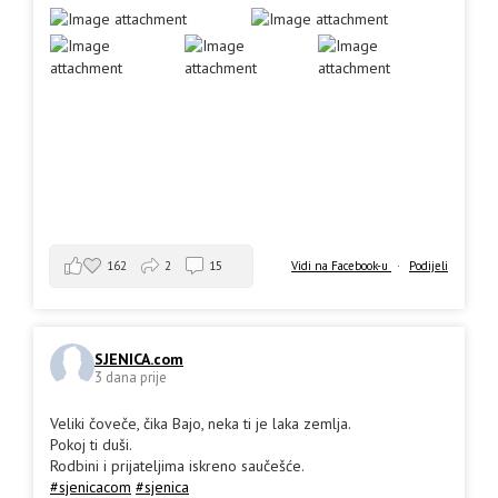
162
2
15
Vidi na Facebook-u
·
Podijeli
SJENICA.com
3 dana prije
Veliki čoveče, čika Bajo, neka ti je laka zemlja.
Pokoj ti duši.
Rodbini i prijateljima iskreno saučešće.
#sjenicacom
#sjenica