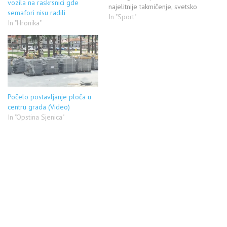
vozila na raskrsnici gde
najelitnije takmičenje, svetsko
semafori nisu radili
prvenstvo u fudbalu, koje će
In "Sport"
In "Hronika"
se održati naredne godine u
Brazilu. Svi Bošnjaci, u celom
svetu, proslavili su ovaj uspeh
a izuzetak nije bila ni Sjenica.
Sjeničani, kao poznati sportisti
i…
Počelo postavljanje ploča u
centru grada (Video)
In "Opstina Sjenica"