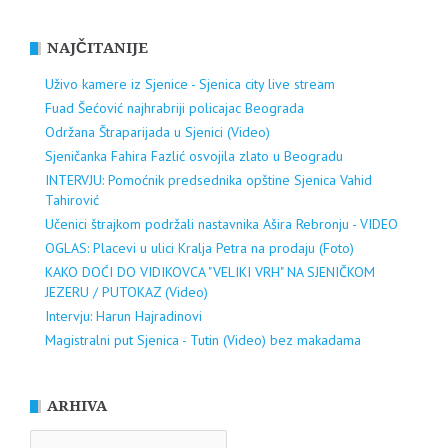
NAJČITANIJE
Uživo kamere iz Sjenice - Sjenica city live stream
Fuad Šećović najhrabriji policajac Beograda
Održana Štraparijada u Sjenici (Video)
Sjeničanka Fahira Fazlić osvojila zlato u Beogradu
INTERVJU: Pomoćnik predsednika opštine Sjenica Vahid
Tahirović
Učenici štrajkom podržali nastavnika Ašira Rebronju - VIDEO
OGLAS: Placevi u ulici Kralja Petra na prodaju (Foto)
KAKO DOĆI DO VIDIKOVCA "VELIKI VRH" NA SJENIČKOM
JEZERU / PUTOKAZ (Video)
Intervju: Harun Hajradinovi
Magistralni put Sjenica - Tutin (Video) bez makadama
ARHIVA
ARHIVA