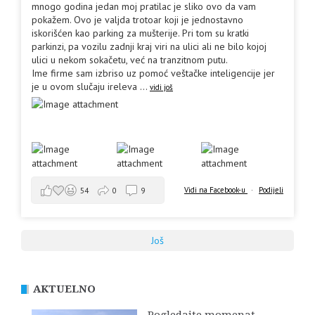
mnogo godina jedan moj pratilac je sliko ovo da vam
pokažem. Ovo je valjda trotoar koji je jednostavno
iskorišćen kao parking za mušterije. Pri tom su kratki
parkinzi, pa vozilu zadnji kraj viri na ulici ali ne bilo kojoj
ulici u nekom sokačetu, već na tranzitnom putu.
Ime firme sam izbriso uz pomoć veštačke inteligencije jer
je u ovom slučaju ireleva
...
vidi još
Vidi na Facebook-u
·
Podijeli
54
0
9
Još
AKTUELNO