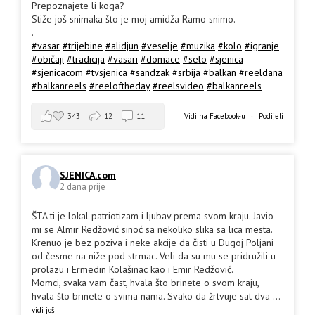
Prepoznajete li koga?
Stiže još snimaka što je moj amidža Ramo snimo.
.
#vasar
#trijebine
#alidjun
#veselje
#muzika
#kolo
#igranje
#običaji
#tradicija
#vasari
#domace
#selo
#sjenica
#sjenicacom
#tvsjenica
#sandzak
#srbija
#balkan
#reeldana
#balkanreels
#reeloftheday
#reelsvideo
#balkanreels
343
12
11
Vidi na Facebook-u
·
Podijeli
SJENICA.com
2 dana prije
ŠTA ti je lokal patriotizam i ljubav prema svom kraju. Javio
mi se Almir Redžović sinoć sa nekoliko slika sa lica mesta.
Krenuo je bez poziva i neke akcije da čisti u Dugoj Poljani
od česme na niže pod strmac. Veli da su mu se pridružili u
prolazu i Ermedin Kolašinac kao i Emir Redžović.
Momci, svaka vam čast, hvala što brinete o svom kraju,
hvala što brinete o svima nama. Svako da žrtvuje sat dva
...
vidi još