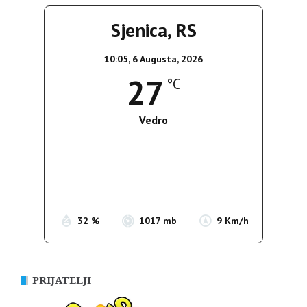
Sjenica, RS
10:05,
6 Augusta, 2026
27
°C
Vedro
Wind Gust:
11 Km/h
Clouds:
0%
Sunrise:
05:35
Sunset:
19:56
32 %
1017 mb
9 Km/h
PRIJATELJI