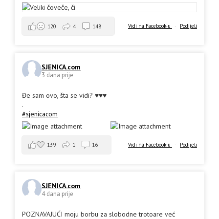
Vidi na Facebook-u
·
Podijeli
120
4
148
SJENICA.com
3 dana prije
Đe sam ovo, šta se vidi? ♥️♥️♥️
.
#sjenicacom
139
1
16
Vidi na Facebook-u
·
Podijeli
SJENICA.com
4 dana prije
POZNAVAJUĆI moju borbu za slobodne trotoare već