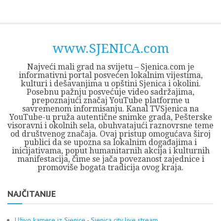
Skip
Opština
JEZERO
FORUM
Početna
Istorija
Privreda
Kultura
Geografija
O
REGIONALNI
ZMAJEVAC
TV
TV
OGLASI
Kontakt
to
Sjenica
Opštine
tvrđavi
CENTAR
iz
SJENICA
content
Sjenica
Sandžaka
www.SJENICA.com
Najveći mali grad na svijetu – Sjenica.com je
informativni portal posvećen lokalnim vijestima,
kulturi i dešavanjima u opštini Sjenica i okolini.
Posebnu pažnju posvećuje video sadržajima,
prepoznajući značaj YouTube platforme u
savremenom informisanju. Kanal TVSjenica na
YouTube-u pruža autentične snimke grada, Pešterske
visoravni i okolnih sela, obuhvatajući raznovrsne teme
od društvenog značaja. Ovaj pristup omogućava široj
publici da se upozna sa lokalnim događajima i
inicijativama, poput humanitarnih akcija i kulturnih
manifestacija, čime se jača povezanost zajednice i
promoviše bogata tradicija ovog kraja.
NAJČITANIJE
Uživo kamere iz Sjenice - Sjenica city live stream