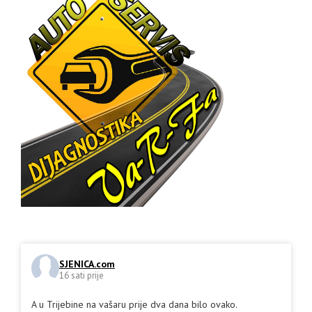
SJENICA.com
16 sati prije
A u Trijebine na vašaru prije dva dana bilo ovako.