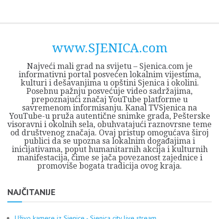
Skip
Opština
JEZERO
FORUM
Početna
Istorija
Privreda
Kultura
Geografija
O
REGIONALNI
ZMAJEVAC
TV
TV
OGLASI
Kontakt
to
Sjenica
Opštine
tvrđavi
CENTAR
iz
SJENICA
content
Sjenica
Sandžaka
www.SJENICA.com
Najveći mali grad na svijetu – Sjenica.com je
informativni portal posvećen lokalnim vijestima,
kulturi i dešavanjima u opštini Sjenica i okolini.
Posebnu pažnju posvećuje video sadržajima,
prepoznajući značaj YouTube platforme u
savremenom informisanju. Kanal TVSjenica na
YouTube-u pruža autentične snimke grada, Pešterske
visoravni i okolnih sela, obuhvatajući raznovrsne teme
od društvenog značaja. Ovaj pristup omogućava široj
publici da se upozna sa lokalnim događajima i
inicijativama, poput humanitarnih akcija i kulturnih
manifestacija, čime se jača povezanost zajednice i
promoviše bogata tradicija ovog kraja.
NAJČITANIJE
Uživo kamere iz Sjenice - Sjenica city live stream