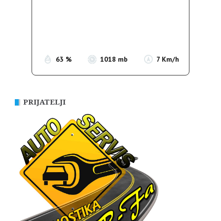
Wind Gust:
11 Km/h
Clouds:
0%
Sunrise:
05:37
Sunset:
19:54
63 %
1018 mb
7 Km/h
PRIJATELJI