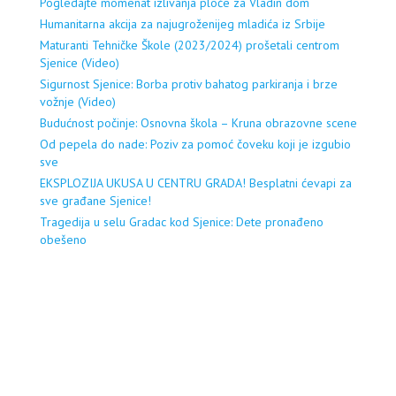
Pogledajte momenat izlivanja ploče za Vladin dom
Humanitarna akcija za najugroženijeg mladića iz Srbije
Maturanti Tehničke Škole (2023/2024) prošetali centrom
Sjenice (Video)
Sigurnost Sjenice: Borba protiv bahatog parkiranja i brze
vožnje (Video)
Budućnost počinje: Osnovna škola – Kruna obrazovne scene
Od pepela do nade: Poziv za pomoć čoveku koji je izgubio
sve
EKSPLOZIJA UKUSA U CENTRU GRADA! Besplatni ćevapi za
sve građane Sjenice!
Tragedija u selu Gradac kod Sjenice: Dete pronađeno
obešeno