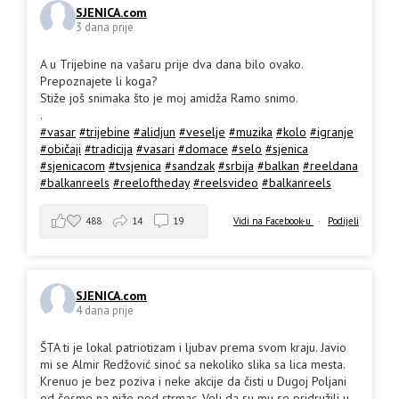
SJENICA.com
3 dana prije
A u Trijebine na vašaru prije dva dana bilo ovako.
Prepoznajete li koga?
Stiže još snimaka što je moj amidža Ramo snimo.
.
#vasar
#trijebine
#alidjun
#veselje
#muzika
#kolo
#igranje
#običaji
#tradicija
#vasari
#domace
#selo
#sjenica
#sjenicacom
#tvsjenica
#sandzak
#srbija
#balkan
#reeldana
#balkanreels
#reeloftheday
#reelsvideo
#balkanreels
488
14
19
Vidi na Facebook-u
·
Podijeli
SJENICA.com
4 dana prije
ŠTA ti je lokal patriotizam i ljubav prema svom kraju. Javio
mi se Almir Redžović sinoć sa nekoliko slika sa lica mesta.
Krenuo je bez poziva i neke akcije da čisti u Dugoj Poljani
od česme na niže pod strmac. Veli da su mu se pridružili u