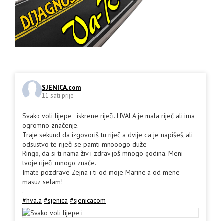
SJENICA.com
11 sati prije
Svako voli lijepe i iskrene riječi. HVALA je mala riječ ali ima
ogromno značenje.
Traje sekund da izgovoriš tu riječ a dvije da je napišeš, ali
odsustvo te riječi se pamti mnooogo duže.
Ringo, da si ti nama živ i zdrav još mnogo godina. Meni
tvoje riječi mnogo znače.
Imate pozdrave Zejna i ti od moje Marine a od mene
masuz selam!
.
#hvala
#sjenica
#sjenicacom