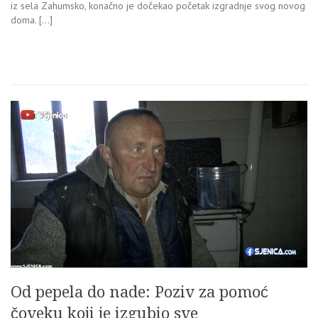
iz sela Zahumsko, konačno je dočekao početak izgradnje svog novog
doma. […]
Od pepela do nade: Poziv za pomoć
čoveku koji je izgubio sve