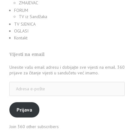
ZMAJEVAC
FORUM
TV iz Sandžaka
TV SJENICA
OGLASI
Kontakt
Vijesti na email
Unesite vašu email adresu i dobijajte sve vijesti na email. 360
prijave za čitanje vijesti u sandučetu već imamo.
Adresa
e-
pošte
Prijava
Join 360 other subscribers