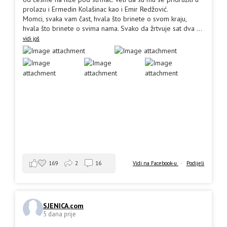
prolazu i Ermedin Kolašinac kao i Emir Redžović.
Momci, svaka vam čast, hvala što brinete o svom kraju,
hvala što brinete o svima nama. Svako da žrtvuje sat dva
...
vidi još
169
2
16
Vidi na Facebook-u
·
Podijeli
SJENICA.com
5 dana prije