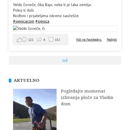
Veliki čoveče, čika Bajo, neka ti je laka zemlja.
Pokoj ti duši.
Rodbini i prijateljima iskreno saučešće.
#sjenicacom
#sjenica
Vidi na Facebook-u
·
Podijeli
122
4
152
Još
AKTUELNO
Pogledajte momenat
izlivanja ploče za Vladin
dom