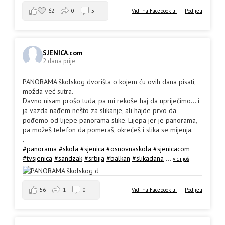
62
0
5
Vidi na Facebook-u
·
Podijeli
SJENICA.com
2 dana prije
PANORAMA školskog dvorišta o kojem ću ovih dana pisati,
možda već sutra.
Davno nisam prošo tuda, pa mi rekoše haj da upriječimo... i
ja vazda nađem nešto za slikanje, ali hajde prvo da
pođemo od lijepe panorama slike. Lijepa jer je panorama,
pa možeš telefon da pomeraš, okrećeš i slika se mijenja.
.
#panorama
#skola
#sjenica
#osnovnaskola
#sjenicacom
#tvsjenica
#sandzak
#srbija
#balkan
#slikadana
...
vidi još
56
1
0
Vidi na Facebook-u
·
Podijeli