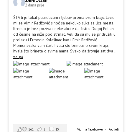
SJENICA.com
2 dana prije
ŠTA ti je lokal patriotizam i ljubav prema svom kraju. Javio
mi se Almir Redžović sinoć sa nekoliko slika sa lica mesta.
Krenuo je bez poziva i neke akcije da čisti u Dugoj Poljani
od česme na niže pod strmac. Veli da su mu se pridružili u
prolazu i Ermedin Kolašinac kao i Emir Redžović.
Momci, svaka vam čast, hvala što brinete o svom kraju,
hvala što brinete o svima nama. Svako da žrtvuje sat dva
...
vidi još
161
2
15
Vidi na Facebook-u
·
Podijeli