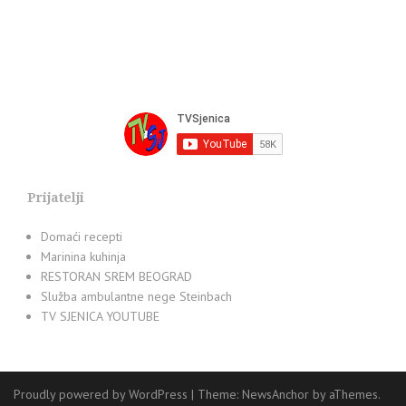
Prijatelji
Domaći recepti
Marinina kuhinja
RESTORAN SREM BEOGRAD
Služba ambulantne nege Steinbach
TV SJENICA YOUTUBE
Proudly powered by WordPress
|
Theme:
NewsAnchor
by aThemes.