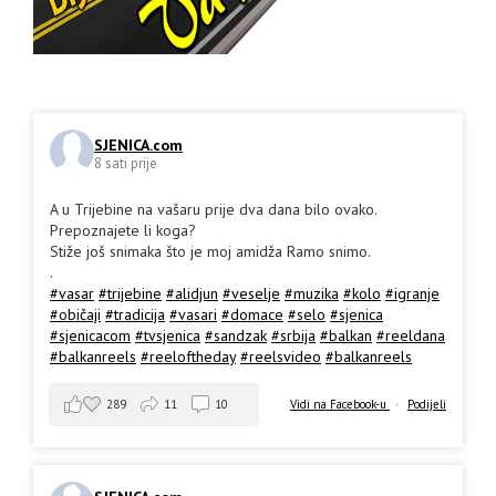
SJENICA.com
8 sati prije
A u Trijebine na vašaru prije dva dana bilo ovako.
Prepoznajete li koga?
Stiže još snimaka što je moj amidža Ramo snimo.
.
#vasar
#trijebine
#alidjun
#veselje
#muzika
#kolo
#igranje
#običaji
#tradicija
#vasari
#domace
#selo
#sjenica
#sjenicacom
#tvsjenica
#sandzak
#srbija
#balkan
#reeldana
#balkanreels
#reeloftheday
#reelsvideo
#balkanreels
289
11
10
Vidi na Facebook-u
·
Podijeli