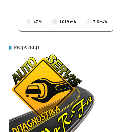
Sunrise:
05:35
Sunset:
19:56
47 %
1019 mb
3 Km/h
PRIJATELJI