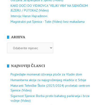
Održana Štraparijada u Sjenici (Video)
KAKO DOĆI DO VIDIKOVCA "VELIKI VRH" NA SJENIČKOM
JEZERU / PUTOKAZ (Video)
Intervju: Harun Hajradinovi
Magistralni put Sjenica - Tutin (Video) bez makadama
ARHIVA
ARHIVA
NAJNOVIJI ČLANCI
Pogledajte momenat izlivanja ploče za Vladin dom
Humanitarna akcija za najugroženijeg mladića iz Srbije
Maturanti Tehničke Škole (2023/2024) prošetali centrom
Sjenice (Video)
Sigurnost Sjenice: Borba protiv bahatog parkiranja i brze
vožnje (Video)