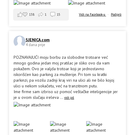
138
1
15
Vidi na Facebook-u
·
Podijeli
SJENICA.com
4 dana prije
POZNAVAJUĆI moju borbu za slobodne trotoare već
mnogo godina jedan moj pratilac je sliko ovo da vam
pokažem. Ovo je valjda trotoar koji je jednostavno
iskorišćen kao parking za mušterije. Pri tom su kratki
parkinzi, pa vozilu zadnji kraj viri na ulici ali ne bilo kojoj
ulici u nekom sokačetu, već na tranzitnom putu.
Ime firme sam izbriso uz pomoć veštačke inteligencije jer
je u ovom slučaju ireleva
...
vidi još