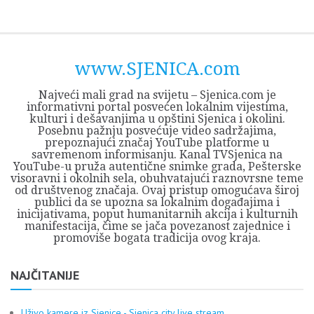
Skip
Opština
JEZERO
FORUM
Početna
Istorija
Privreda
Kultura
Geografija
O
REGIONALNI
ZMAJEVAC
TV
TV
OGLASI
Kontakt
to
Sjenica
Opštine
tvrđavi
CENTAR
iz
SJENICA
content
Sjenica
Sandžaka
www.SJENICA.com
Najveći mali grad na svijetu – Sjenica.com je
informativni portal posvećen lokalnim vijestima,
kulturi i dešavanjima u opštini Sjenica i okolini.
Posebnu pažnju posvećuje video sadržajima,
prepoznajući značaj YouTube platforme u
savremenom informisanju. Kanal TVSjenica na
YouTube-u pruža autentične snimke grada, Pešterske
visoravni i okolnih sela, obuhvatajući raznovrsne teme
od društvenog značaja. Ovaj pristup omogućava široj
publici da se upozna sa lokalnim događajima i
inicijativama, poput humanitarnih akcija i kulturnih
manifestacija, čime se jača povezanost zajednice i
promoviše bogata tradicija ovog kraja.
NAJČITANIJE
Uživo kamere iz Sjenice - Sjenica city live stream