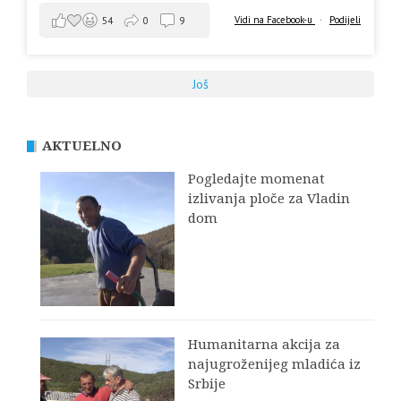
Vidi na Facebook-u
·
Podijeli
54
0
9
Još
AKTUELNO
Pogledajte momenat
izlivanja ploče za Vladin
dom
Humanitarna akcija za
najugroženijeg mladića iz
Srbije