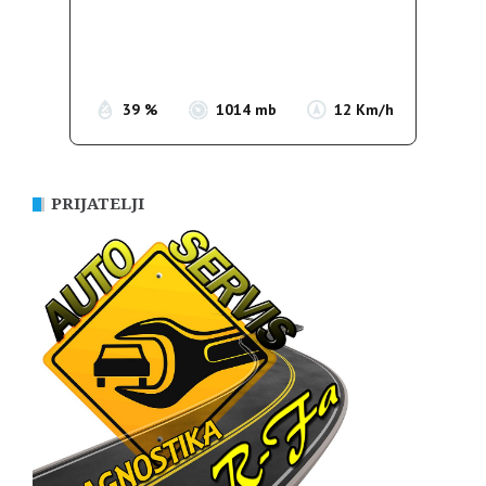
Clouds:
70%
Sunrise:
05:36
Sunset:
19:55
39 %
1014 mb
12 Km/h
PRIJATELJI