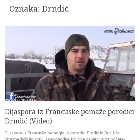
Oznaka:
Drndić
Dijaspora iz Francuske pomaže porodici
Drndić (Video)
Dijaspora iz Francuske pomogla je porodici Drndić iz Dunišića
obezbedivši im kravu i neophodne količine namirnica za početak