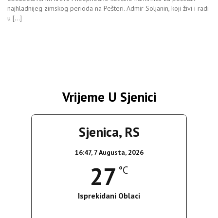
najhladnijeg zimskog perioda na Pešteri. Admir Soljanin, koji živi i radi
u […]
Vrijeme U Sjenici
Sjenica, RS
16:47,
7 Augusta, 2026
27
°C
Isprekidani Oblaci
Wind Gust:
18 Km/h