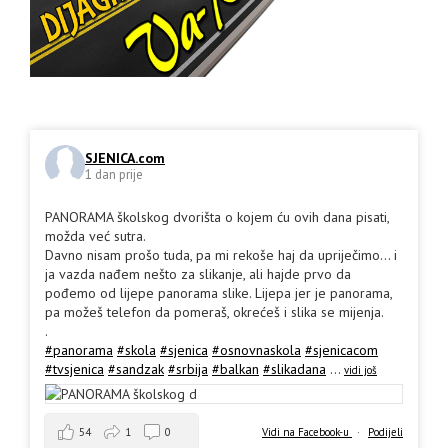
SJENICA.com
1 dan prije
PANORAMA školskog dvorišta o kojem ću ovih dana pisati,
možda već sutra.
Davno nisam prošo tuda, pa mi rekoše haj da upriječimo... i
ja vazda nađem nešto za slikanje, ali hajde prvo da
pođemo od lijepe panorama slike. Lijepa jer je panorama,
pa možeš telefon da pomeraš, okrećeš i slika se mijenja.
.
#panorama
#skola
#sjenica
#osnovnaskola
#sjenicacom
#tvsjenica
#sandzak
#srbija
#balkan
#slikadana
...
vidi još
54
1
0
Vidi na Facebook-u
·
Podijeli