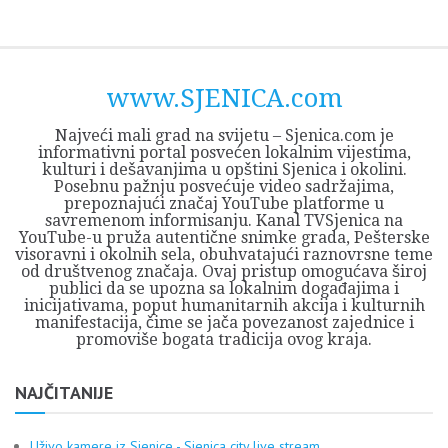
Skip
Opština
JEZERO
FORUM
Početna
Istorija
Privreda
Kultura
Geografija
O
REGIONALNI
ZMAJEVAC
TV
TV
OGLASI
Kontakt
to
Sjenica
Opštine
tvrđavi
CENTAR
iz
SJENICA
content
Sjenica
Sandžaka
www.SJENICA.com
Najveći mali grad na svijetu – Sjenica.com je
informativni portal posvećen lokalnim vijestima,
kulturi i dešavanjima u opštini Sjenica i okolini.
Posebnu pažnju posvećuje video sadržajima,
prepoznajući značaj YouTube platforme u
savremenom informisanju. Kanal TVSjenica na
YouTube-u pruža autentične snimke grada, Pešterske
visoravni i okolnih sela, obuhvatajući raznovrsne teme
od društvenog značaja. Ovaj pristup omogućava široj
publici da se upozna sa lokalnim događajima i
inicijativama, poput humanitarnih akcija i kulturnih
manifestacija, čime se jača povezanost zajednice i
promoviše bogata tradicija ovog kraja.
NAJČITANIJE
Uživo kamere iz Sjenice - Sjenica city live stream