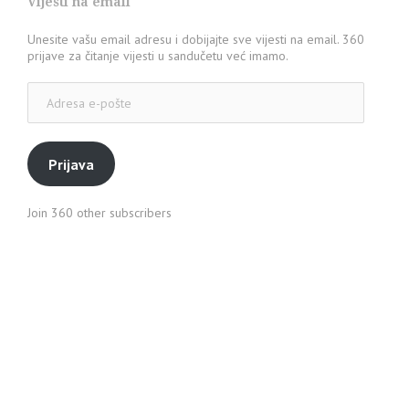
Vijesti na email
Unesite vašu email adresu i dobijajte sve vijesti na email. 360
prijave za čitanje vijesti u sandučetu već imamo.
Adresa
e-
pošte
Prijava
Join 360 other subscribers