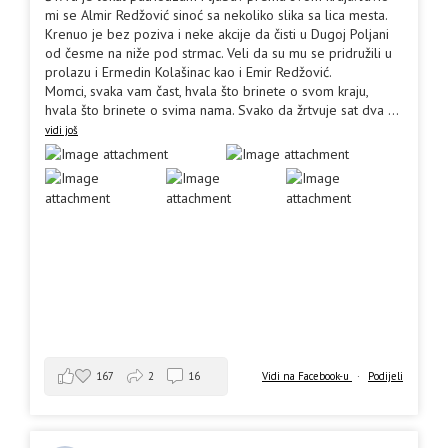
mi se Almir Redžović sinoć sa nekoliko slika sa lica mesta.
Krenuo je bez poziva i neke akcije da čisti u Dugoj Poljani
od česme na niže pod strmac. Veli da su mu se pridružili u
prolazu i Ermedin Kolašinac kao i Emir Redžović.
Momci, svaka vam čast, hvala što brinete o svom kraju,
hvala što brinete o svima nama. Svako da žrtvuje sat dva
...
vidi još
167
2
16
Vidi na Facebook-u
·
Podijeli