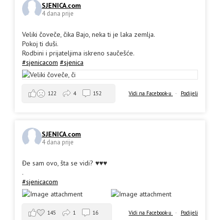
SJENICA.com
4 dana prije
Veliki čoveče, čika Bajo, neka ti je laka zemlja.
Pokoj ti duši.
Rodbini i prijateljima iskreno saučešće.
#sjenicacom
#sjenica
Vidi na Facebook-u
·
Podijeli
122
4
152
SJENICA.com
4 dana prije
Đe sam ovo, šta se vidi? ♥️♥️♥️
.
#sjenicacom
145
1
16
Vidi na Facebook-u
·
Podijeli