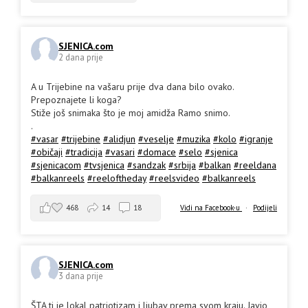
SJENICA.com
2 dana prije
A u Trijebine na vašaru prije dva dana bilo ovako.
Prepoznajete li koga?
Stiže još snimaka što je moj amidža Ramo snimo.
.
#vasar
#trijebine
#alidjun
#veselje
#muzika
#kolo
#igranje
#običaji
#tradicija
#vasari
#domace
#selo
#sjenica
#sjenicacom
#tvsjenica
#sandzak
#srbija
#balkan
#reeldana
#balkanreels
#reeloftheday
#reelsvideo
#balkanreels
468
14
18
Vidi na Facebook-u
·
Podijeli
SJENICA.com
3 dana prije
ŠTA ti je lokal patriotizam i ljubav prema svom kraju. Javio