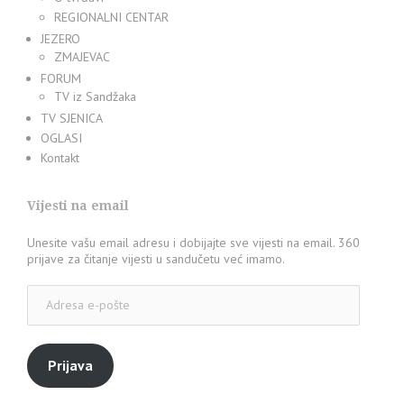
REGIONALNI CENTAR
JEZERO
ZMAJEVAC
FORUM
TV iz Sandžaka
TV SJENICA
OGLASI
Kontakt
Vijesti na email
Unesite vašu email adresu i dobijajte sve vijesti na email. 360
prijave za čitanje vijesti u sandučetu već imamo.
Adresa
e-
pošte
Prijava