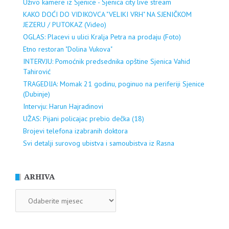
Uživo kamere iz Sjenice - Sjenica city live stream
KAKO DOĆI DO VIDIKOVCA "VELIKI VRH" NA SJENIČKOM
JEZERU / PUTOKAZ (Video)
OGLAS: Placevi u ulici Kralja Petra na prodaju (Foto)
Etno restoran "Dolina Vukova"
INTERVJU: Pomoćnik predsednika opštine Sjenica Vahid
Tahirović
TRAGEDIJA: Momak 21 godinu, poginuo na periferiji Sjenice
(Dubinje)
Intervju: Harun Hajradinovi
UŽAS: Pijani policajac prebio dečka (18)
Brojevi telefona izabranih doktora
Svi detalji surovog ubistva i samoubistva iz Rasna
ARHIVA
ARHIVA