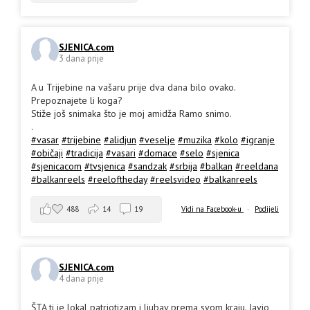
SJENICA.com
3 dana prije
A u Trijebine na vašaru prije dva dana bilo ovako.
Prepoznajete li koga?
Stiže još snimaka što je moj amidža Ramo snimo.
.
#vasar
#trijebine
#alidjun
#veselje
#muzika
#kolo
#igranje
#običaji
#tradicija
#vasari
#domace
#selo
#sjenica
#sjenicacom
#tvsjenica
#sandzak
#srbija
#balkan
#reeldana
#balkanreels
#reeloftheday
#reelsvideo
#balkanreels
488
14
19
Vidi na Facebook-u
·
Podijeli
SJENICA.com
4 dana prije
ŠTA ti je lokal patriotizam i ljubav prema svom kraju. Javio