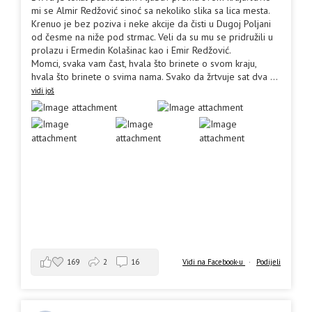
mi se Almir Redžović sinoć sa nekoliko slika sa lica mesta.
Krenuo je bez poziva i neke akcije da čisti u Dugoj Poljani
od česme na niže pod strmac. Veli da su mu se pridružili u
prolazu i Ermedin Kolašinac kao i Emir Redžović.
Momci, svaka vam čast, hvala što brinete o svom kraju,
hvala što brinete o svima nama. Svako da žrtvuje sat dva
...
vidi još
169
2
16
Vidi na Facebook-u
·
Podijeli