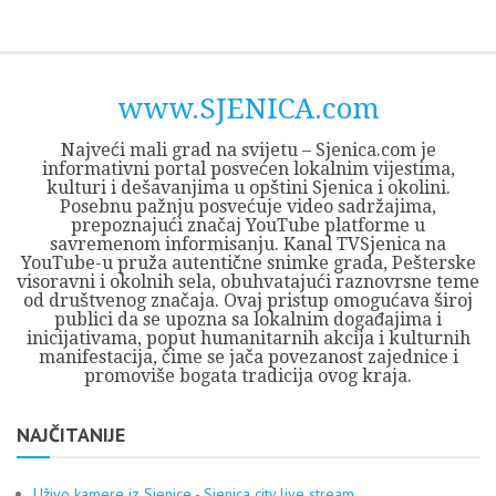
Skip
Opština
JEZERO
FORUM
Početna
Istorija
Privreda
Kultura
Geografija
O
REGIONALNI
ZMAJEVAC
TV
TV
OGLASI
Kontakt
to
Sjenica
Opštine
tvrđavi
CENTAR
iz
SJENICA
content
Sjenica
Sandžaka
www.SJENICA.com
Najveći mali grad na svijetu – Sjenica.com je
informativni portal posvećen lokalnim vijestima,
kulturi i dešavanjima u opštini Sjenica i okolini.
Posebnu pažnju posvećuje video sadržajima,
prepoznajući značaj YouTube platforme u
savremenom informisanju. Kanal TVSjenica na
YouTube-u pruža autentične snimke grada, Pešterske
visoravni i okolnih sela, obuhvatajući raznovrsne teme
od društvenog značaja. Ovaj pristup omogućava široj
publici da se upozna sa lokalnim događajima i
inicijativama, poput humanitarnih akcija i kulturnih
manifestacija, čime se jača povezanost zajednice i
promoviše bogata tradicija ovog kraja.
NAJČITANIJE
Uživo kamere iz Sjenice - Sjenica city live stream