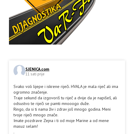
SJENICA.com
11 sati prije
Svako voli lijepe i iskrene riječi. HVALA je mala riječ ali ima
ogromno značenje.
Traje sekund da izgovoriš tu riječ a dvije da je napišeš, ali
odsustvo te riječi se pamti mnooogo duže.
Ringo, da si ti nama živ i zdrav još mnogo godina. Meni
tvoje riječi mnogo znače.
Imate pozdrave Zejna i ti od moje Marine a od mene
masuz selam!
.