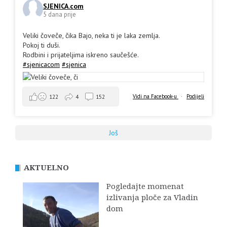
SJENICA.com
5 dana prije
Veliki čoveče, čika Bajo, neka ti je laka zemlja.
Pokoj ti duši.
Rodbini i prijateljima iskreno saučešće.
#sjenicacom
#sjenica
Vidi na Facebook-u
·
Podijeli
122
4
152
Još
AKTUELNO
Pogledajte momenat
izlivanja ploče za Vladin
dom