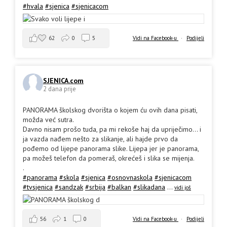
#hvala
#sjenica
#sjenicacom
62
0
5
Vidi na Facebook-u
·
Podijeli
SJENICA.com
2 dana prije
PANORAMA školskog dvorišta o kojem ću ovih dana pisati,
možda već sutra.
Davno nisam prošo tuda, pa mi rekoše haj da upriječimo... i
ja vazda nađem nešto za slikanje, ali hajde prvo da
pođemo od lijepe panorama slike. Lijepa jer je panorama,
pa možeš telefon da pomeraš, okrećeš i slika se mijenja.
.
#panorama
#skola
#sjenica
#osnovnaskola
#sjenicacom
#tvsjenica
#sandzak
#srbija
#balkan
#slikadana
...
vidi još
56
1
0
Vidi na Facebook-u
·
Podijeli