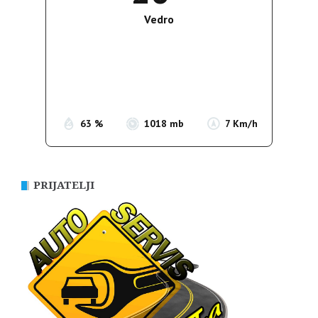
Vedro
Wind Gust:
11 Km/h
Clouds:
0%
Sunrise:
05:37
Sunset:
19:54
63 %
1018 mb
7 Km/h
PRIJATELJI