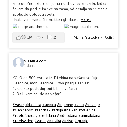
smo odlične aktere u njemu i kadrovi su vrhusnki. Jedva
čekam da podijelim sve sa vama, od detalja sa snimanja
spota, do gotovog spota.
Hvala vam svima što pratite i gledate
...
vidi još
197
4
25
Vidi na Facebook-u
·
Podijeli
SJENICA.com
1 dan prije
KOLO od 500 evra, a iz Trijebina na vašaru se čuje
"Kladnice, mori Kladnice"... dva pitanja za vas:
1. kad ste poslednji put bili na vašaru?
2. Da li vam se ide na vašar?
.
#vašar
#kladnica
#sjenica
#trijebine
#selo
#veselje
#sjenica
com
#sandzak
#srbija
#balkan
#tvsjenica
#reeloftheday
#reeldana
#videodana
#snimakdana
#reelsvideo
#vasar
#muzika
#uzivo
#igranje