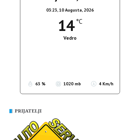
03:23,
10 Augusta, 2026
14
°C
Vedro
Wind Gust:
4 Km/h
Clouds:
0%
Sunrise:
05:39
Sunset:
19:51
63 %
1020 mb
4 Km/h
PRIJATELJI