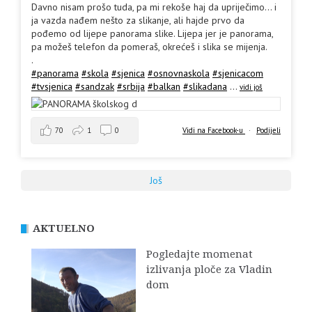
Davno nisam prošo tuda, pa mi rekoše haj da upriječimo... i
ja vazda nađem nešto za slikanje, ali hajde prvo da
pođemo od lijepe panorama slike. Lijepa jer je panorama,
pa možeš telefon da pomeraš, okrećeš i slika se mijenja.
.
#panorama
#skola
#sjenica
#osnovnaskola
#sjenicacom
#tvsjenica
#sandzak
#srbija
#balkan
#slikadana
...
vidi još
70
1
0
Vidi na Facebook-u
·
Podijeli
Još
AKTUELNO
Pogledajte momenat
izlivanja ploče za Vladin
dom