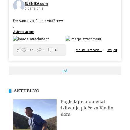
SJENICA.com
3 dana prije
Đe sam ovo, šta se vidi? ♥️♥️♥️
.
#sjenicacom
142
1
16
Vidi na Facebook-u
·
Podijeli
Još
AKTUELNO
Pogledajte momenat
izlivanja ploče za Vladin
dom