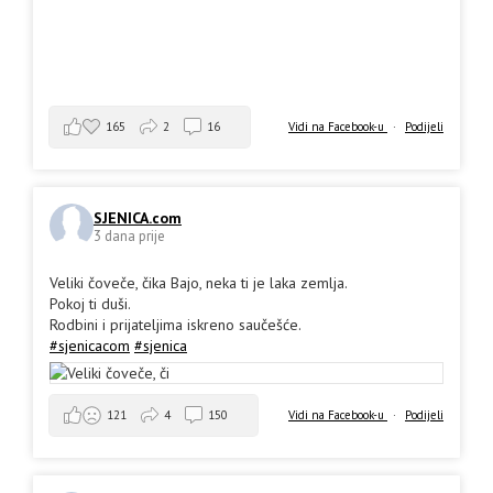
165
2
16
Vidi na Facebook-u
·
Podijeli
SJENICA.com
3 dana prije
Veliki čoveče, čika Bajo, neka ti je laka zemlja.
Pokoj ti duši.
Rodbini i prijateljima iskreno saučešće.
#sjenicacom
#sjenica
Vidi na Facebook-u
·
Podijeli
121
4
150