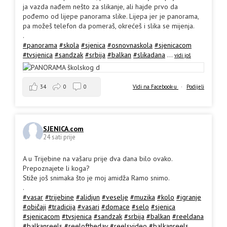
ja vazda nađem nešto za slikanje, ali hajde prvo da
pođemo od lijepe panorama slike. Lijepa jer je panorama,
pa možeš telefon da pomeraš, okrećeš i slika se mijenja.
.
#panorama
#skola
#sjenica
#osnovnaskola
#sjenicacom
#tvsjenica
#sandzak
#srbija
#balkan
#slikadana
...
vidi još
34
0
0
Vidi na Facebook-u
·
Podijeli
SJENICA.com
24 sati prije
A u Trijebine na vašaru prije dva dana bilo ovako.
Prepoznajete li koga?
Stiže još snimaka što je moj amidža Ramo snimo.
.
#vasar
#trijebine
#alidjun
#veselje
#muzika
#kolo
#igranje
#običaji
#tradicija
#vasari
#domace
#selo
#sjenica
#sjenicacom
#tvsjenica
#sandzak
#srbija
#balkan
#reeldana
#balkanreels
#reeloftheday
#reelsvideo
#balkanreels