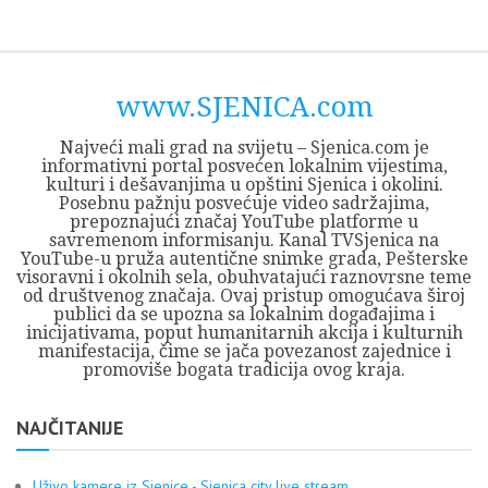
Skip
Opština
JEZERO
FORUM
Početna
Istorija
Privreda
Kultura
Geografija
O
REGIONALNI
ZMAJEVAC
TV
TV
OGLASI
Kontakt
to
Sjenica
Opštine
tvrđavi
CENTAR
iz
SJENICA
content
Sjenica
Sandžaka
www.SJENICA.com
Najveći mali grad na svijetu – Sjenica.com je
informativni portal posvećen lokalnim vijestima,
kulturi i dešavanjima u opštini Sjenica i okolini.
Posebnu pažnju posvećuje video sadržajima,
prepoznajući značaj YouTube platforme u
savremenom informisanju. Kanal TVSjenica na
YouTube-u pruža autentične snimke grada, Pešterske
visoravni i okolnih sela, obuhvatajući raznovrsne teme
od društvenog značaja. Ovaj pristup omogućava široj
publici da se upozna sa lokalnim događajima i
inicijativama, poput humanitarnih akcija i kulturnih
manifestacija, čime se jača povezanost zajednice i
promoviše bogata tradicija ovog kraja.
NAJČITANIJE
Uživo kamere iz Sjenice - Sjenica city live stream