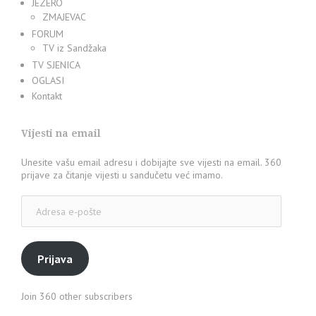
JEZERO
ZMAJEVAC
FORUM
TV iz Sandžaka
TV SJENICA
OGLASI
Kontakt
Vijesti na email
Unesite vašu email adresu i dobijajte sve vijesti na email. 360
prijave za čitanje vijesti u sandučetu već imamo.
Adresa
e-
pošte
Prijava
Join 360 other subscribers