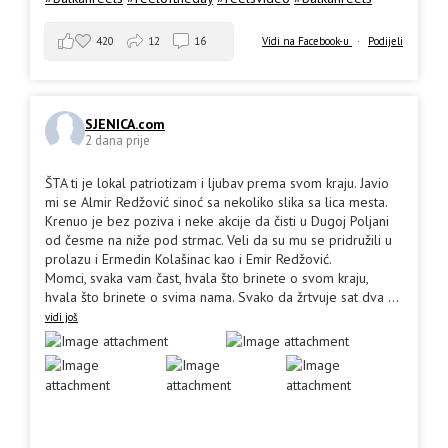
420
12
16
Vidi na Facebook-u
·
Podijeli
SJENICA.com
2 dana prije
ŠTA ti je lokal patriotizam i ljubav prema svom kraju. Javio
mi se Almir Redžović sinoć sa nekoliko slika sa lica mesta.
Krenuo je bez poziva i neke akcije da čisti u Dugoj Poljani
od česme na niže pod strmac. Veli da su mu se pridružili u
prolazu i Ermedin Kolašinac kao i Emir Redžović.
Momci, svaka vam čast, hvala što brinete o svom kraju,
hvala što brinete o svima nama. Svako da žrtvuje sat dva
...
vidi još