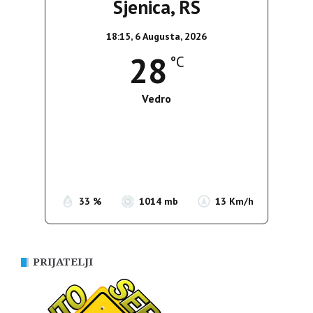
Sjenica, RS
18:15,
6 Augusta, 2026
28
°C
Vedro
Wind Gust:
16 Km/h
Clouds:
6%
Sunrise:
05:35
Sunset:
19:56
33 %
1014 mb
13 Km/h
PRIJATELJI