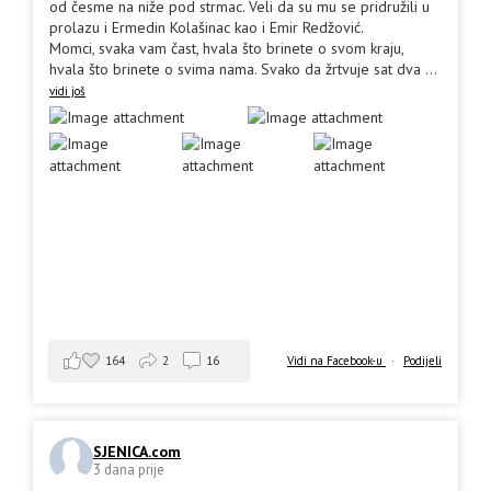
od česme na niže pod strmac. Veli da su mu se pridružili u
prolazu i Ermedin Kolašinac kao i Emir Redžović.
Momci, svaka vam čast, hvala što brinete o svom kraju,
hvala što brinete o svima nama. Svako da žrtvuje sat dva
...
vidi još
164
2
16
Vidi na Facebook-u
·
Podijeli
SJENICA.com
3 dana prije