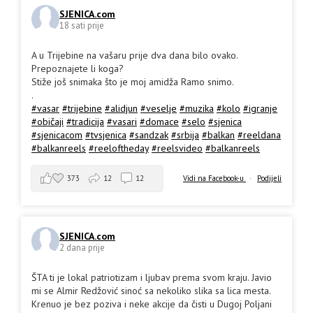
SJENICA.com
18 sati prije
A u Trijebine na vašaru prije dva dana bilo ovako.
Prepoznajete li koga?
Stiže još snimaka što je moj amidža Ramo snimo.
.
#vasar
#trijebine
#alidjun
#veselje
#muzika
#kolo
#igranje
#običaji
#tradicija
#vasari
#domace
#selo
#sjenica
#sjenicacom
#tvsjenica
#sandzak
#srbija
#balkan
#reeldana
#balkanreels
#reeloftheday
#reelsvideo
#balkanreels
373
12
12
Vidi na Facebook-u
·
Podijeli
SJENICA.com
2 dana prije
ŠTA ti je lokal patriotizam i ljubav prema svom kraju. Javio
mi se Almir Redžović sinoć sa nekoliko slika sa lica mesta.
Krenuo je bez poziva i neke akcije da čisti u Dugoj Poljani