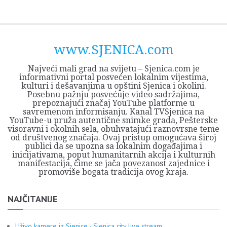
Skip
Opština
JEZERO
FORUM
Početna
Istorija
Privreda
Kultura
Geografija
O
REGIONALNI
ZMAJEVAC
TV
TV
OGLASI
Kontakt
to
Sjenica
Opštine
tvrđavi
CENTAR
iz
SJENICA
content
Sjenica
Sandžaka
www.SJENICA.com
Najveći mali grad na svijetu – Sjenica.com je
informativni portal posvećen lokalnim vijestima,
kulturi i dešavanjima u opštini Sjenica i okolini.
Posebnu pažnju posvećuje video sadržajima,
prepoznajući značaj YouTube platforme u
savremenom informisanju. Kanal TVSjenica na
YouTube-u pruža autentične snimke grada, Pešterske
visoravni i okolnih sela, obuhvatajući raznovrsne teme
od društvenog značaja. Ovaj pristup omogućava široj
publici da se upozna sa lokalnim događajima i
inicijativama, poput humanitarnih akcija i kulturnih
manifestacija, čime se jača povezanost zajednice i
promoviše bogata tradicija ovog kraja.
NAJČITANIJE
Uživo kamere iz Sjenice - Sjenica city live stream