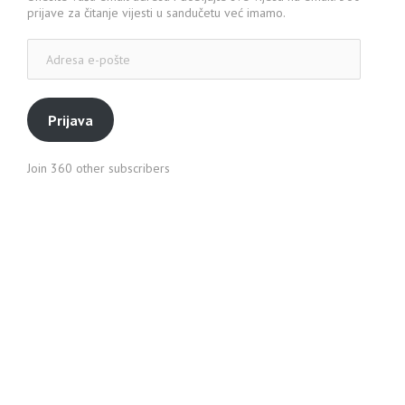
prijave za čitanje vijesti u sandučetu već imamo.
Adresa
e-
pošte
Prijava
Join 360 other subscribers