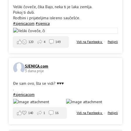
Veliki čoveče, čika Bajo, neka ti je laka zemlja.
Pokoj ti duši.
Rodbini i prijateljima iskreno saučešće.
#sjenicacom
#sjenica
Vidi na Facebook-u
·
Podijeli
120
4
149
SJENICA.com
3 dana prije
Đe sam ovo, šta se vidi? ♥️♥️♥️
.
#sjenicacom
140
1
16
Vidi na Facebook-u
·
Podijeli