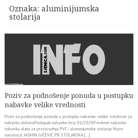
Oznaka:
aluminijumska
stolarija
Poziv za podnošenje ponuda u postupku
nabavke velike vrednosti
Poziv za podnošenje ponuda u postupku nabavke velike vrednosti za
nabavku dobaraPostupak nabavke broj 01/2020Predmet nabavke:
nabavka alata za proizvodnju PVC i aluminijumske stolarije Naziv
naručioca: JASMIN GIČEVIĆ PR STOLARSKA […]