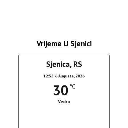
Vrijeme U Sjenici
Sjenica, RS
12:55,
6 Augusta, 2026
30
°C
Vedro
Wind Gust:
14 Km/h
Clouds:
1%
Sunrise:
05:35