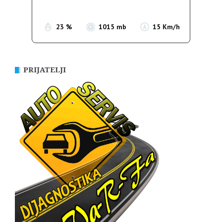
Sunset:
19:56
23 %
1015 mb
15 Km/h
PRIJATELJI