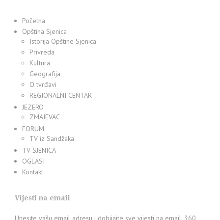
Početna
Opština Sjenica
Istorija Opštine Sjenica
Privreda
Kultura
Geografija
O tvrđavi
REGIONALNI CENTAR
JEZERO
ZMAJEVAC
FORUM
TV iz Sandžaka
TV SJENICA
OGLASI
Kontakt
Vijesti na email
Unesite vašu email adresu i dobijajte sve vijesti na email. 360