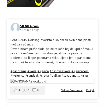
SJENICA.com
52 minuta prije
PANORAMA školskog dvorišta o kojem ću ovih dana pisati,
možda već sutra.
Davno nisam prošo tuda, pa mi rekoše haj da upriječimo... i
ja vazda nađem nešto za slikanje, ali hajde prvo da
pođemo od lijepe panorama slike. Lijepa jer je panorama,
pa možeš telefon da pomeraš, okrećeš i slika se mijenja.
.
#panorama
#skola
#sjenica
#osnovnaskola
#sjenicacom
#tvsjenica
#sandzak
#srbija
#balkan
#slikadana
...
vidi još
4
0
0
Vidi na Facebook-u
·
Podijeli