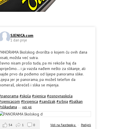
SJENICA.com
1 dan prije
PANORAMA školskog dvorišta o kojem ću ovih dana
pisati, možda već sutra.
Davno nisam prošo tuda, pa mi rekoše haj da
upriječimo... i ja vazda nađem nešto za slikanje, ali
hajde prvo da pođemo od lijepe panorama slike.
Lijepa jer je panorama, pa možeš telefon da
pomeraš, okrećeš i slika se mijenja.
#panorama
#skola
#sjenica
#osnovnaskola
#sjenicacom
#tvsjenica
#sandzak
#srbija
#balkan
#slikadana
...
vidi još
54
1
0
Vidi na Facebook-u
·
Podijeli