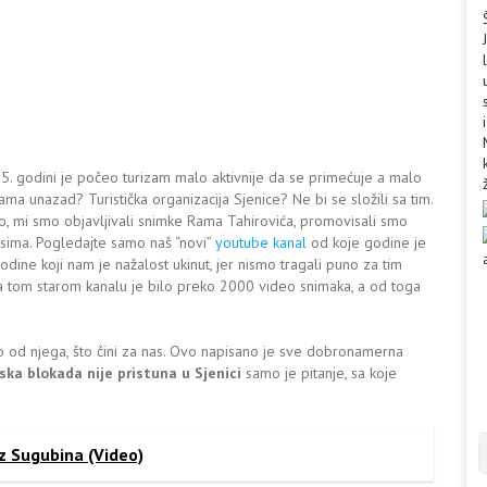
. godini je počeo turizam malo aktivnije da se primećuje a malo
ama unazad? Turistička organizacija Sjenice? Ne bi se složili sa tim.
alo, mi smo objavljivali snimke Rama Tahirovića, promovisali smo
sima. Pogledajte samo naš “novi”
youtube kanal
od koje godine je
odine koji nam je nažalost ukinut, jer nismo tragali puno za tim
a tom starom kanalu je bilo preko 2000 video snimaka, a od toga
 od njega, što čini za nas. Ovo napisano je sve dobronamerna
ska blokada nije pristuna u Sjenici
samo je pitanje, sa koje
z Sugubina (Video)