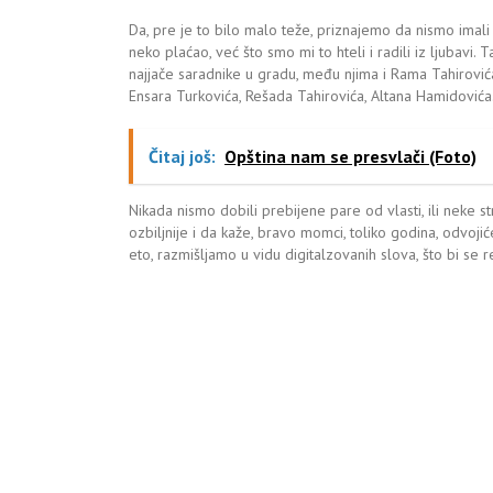
Da, pre je to bilo malo teže, priznajemo da nismo imali t
neko plaćao, već što smo mi to hteli i radili iz ljubavi.
najjače saradnike u gradu, među njima i Rama Tahirović
Ensara Turkovića, Rešada Tahirovića, Altana Hamidovića
Čitaj još:
Opština nam se presvlači (Foto)
Nikada nismo dobili prebijene pare od vlasti, ili neke str
ozbiljnije i da kaže, bravo momci, toliko godina, odvojiće
eto, razmišljamo u vidu digitalzovanih slova, što bi se re