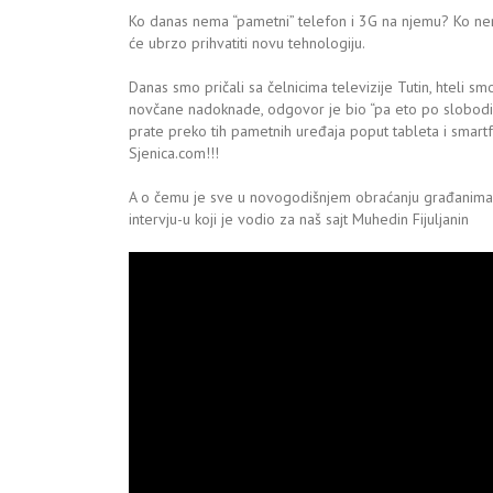
Ko danas nema “pametni” telefon i 3G na njemu? Ko nema
će ubrzo prihvatiti novu tehnologiju.
Danas smo pričali sa čelnicima televizije Tutin, hteli
novčane nadoknade, odgovor je bio “pa eto po slobodi”. O
prate preko tih pametnih uređaja poput tableta i smar
Sjenica.com!!!
A o čemu je sve u novogodišnjem obraćanju građanima 
intervju-u koji je vodio za naš sajt Muhedin Fijuljanin