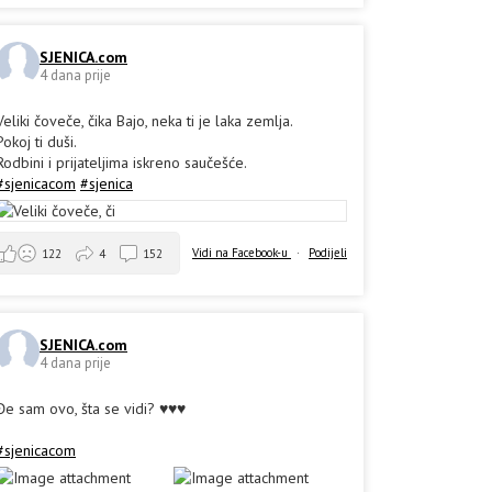
SJENICA.com
4 dana prije
Veliki čoveče, čika Bajo, neka ti je laka zemlja.
Pokoj ti duši.
Rodbini i prijateljima iskreno saučešće.
#sjenicacom
#sjenica
Vidi na Facebook-u
·
Podijeli
122
4
152
SJENICA.com
4 dana prije
Đe sam ovo, šta se vidi? ♥️♥️♥️
#sjenicacom