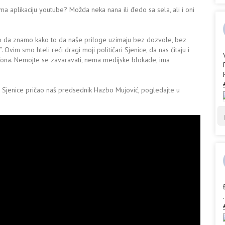
 aplikaciju youtube? Možda neka nana ili đedo sa sela, ali i oni
 smo da znamo kako to da naše priloge uzimaju bez dozvole, bez
vim smo hteli reći dragi moji političari Sjenice, da nas čitaju i
tfona. Nemojte se zavaravati, nema medijske blokade, ima
Sjenice pričao naš predsednik Hazbo Mujović, pogledajte u
.