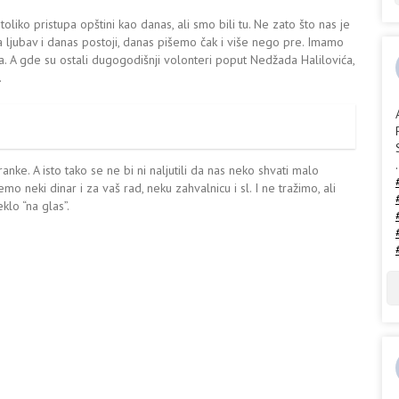
oliko pristupa opštini kao danas, ali smo bili tu. Ne zato što nas je
 Ta ljubav i danas postoji, danas pišemo čak i više nego pre. Imamo
a. A gde su ostali dugogodišnji volonteri poput Nedžada Halilovića,
.
.
anke. A isto tako se ne bi ni naljutili da nas neko shvati malo
mo neki dinar i za vaš rad, neku zahvalnicu i sl. I ne tražimo, ali
klo “na glas”.