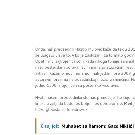
Onda, naš predsednik Hazbo Mujović kaže da tek u 2015
se ulagalo u sve to. A ko je zaslužan i za to malo godin
Opet mi, tj. sajt Sjenica.com, kada nikoga to nije zanim
našu peštersku visoravan svim nama pristupačnim resur
aktivan. Kažemo “novi” jer smo imali jedan i pre 2009. g
autorskim pravima na pozadinskoj muzici u snimcima. N
jedno 1500 iz Sjenice i sa pešterske visoravni.
Hvala našem predsedniku što nas primećuje, što čujemo
kritika u želji da bude još bolje i još delotvornije.
Medij
tačke gledišta se to vidi sve?
Čitaj još:
Muhabet sa Ramom: Gaco Nikšić i