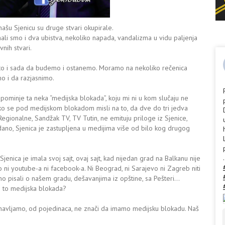
našu Sjenicu su druge stvari okupirale.
mali smo i dva ubistva, nekoliko napada, vandalizma u vidu paljenja
nih stvari.
o to i sada da budemo i ostanemo. Moramo na nekoliko rečenica
o i da razjasnimo.
a pominje ta neka “medijska blokada”, koju mi ni u kom slučaju ne
o se pod medijskom blokadom misli na to, da dve do tri jedva
egionalne, Sandžak TV, TV Tutin, ne emituju priloge iz Sjenice,
dano, Sjenica je zastupljena u medijima više od bilo kog drugog
.
jenica je imala svoj sajt, ovaj sajt, kad nijedan grad na Balkanu nije
ilo ni youtube-a ni facebook-a. Ni Beograd, ni Sarajevo ni Zagreb niti
mo pisali o našem gradu, dešavanjima iz opštine, sa Pešteri…
e to medijska blokada?
onavljamo, od pojedinaca, ne znači da imamo medijsku blokadu. Naš