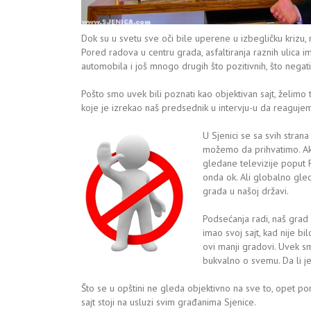
Dok su u svetu sve oči bile uperene u izbegličku krizu, 
Pored radova u centru grada, asfaltiranja raznih ulica i
automobila i još mnogo drugih što pozitivnih, što negativ
Pošto smo uvek bili poznati kao objektivan sajt, želim
koje je izrekao naš predsednik u intervju-u da reagujem
U Sjenici se sa svih stran
možemo da prihvatimo. Ak
gledane televizije poput R
onda ok. Ali globalno gle
grada u našoj državi.
Podsećanja radi, naš grad S
imao svoj sajt, kad nije b
ovi manji gradovi. Uvek s
bukvalno o svemu. Da li j
Što se u opštini ne gleda objektivno na sve to, opet p
sajt stoji na usluzi svim građanima Sjenice.