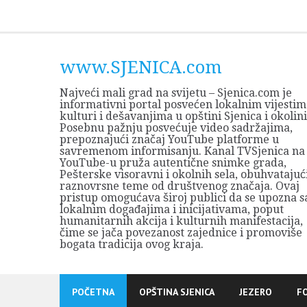
Skip
to
content
www.SJENICA.com
Najveći mali grad na svijetu – Sjenica.com je
informativni portal posvećen lokalnim vijestim
kulturi i dešavanjima u opštini Sjenica i okolini
Posebnu pažnju posvećuje video sadržajima,
prepoznajući značaj YouTube platforme u
savremenom informisanju. Kanal TVSjenica na
YouTube-u pruža autentične snimke grada,
Pešterske visoravni i okolnih sela, obuhvatajuć
raznovrsne teme od društvenog značaja. Ovaj
pristup omogućava široj publici da se upozna s
lokalnim događajima i inicijativama, poput
humanitarnih akcija i kulturnih manifestacija,
čime se jača povezanost zajednice i promoviše
bogata tradicija ovog kraja.
POČETNA
OPŠTINA SJENICA
JEZERO
F