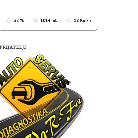
Sunset:
19:55
32 %
1014 mb
18 Km/h
PRIJATELJI