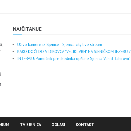
NAJČITANIJE
a,
Uživo kamere iz Sjenice - Sjenica city live stream
.
KAKO DOĆI DO VIDIKOVCA "VELIKI VRH" NA SJENIČKOM JEZERU /
INTERVJU: Pomoćnik predsednika opštine Sjenica Vahid Tahirović
i
a
ORUM
TV SJENICA
OGLASI
KONTAKT