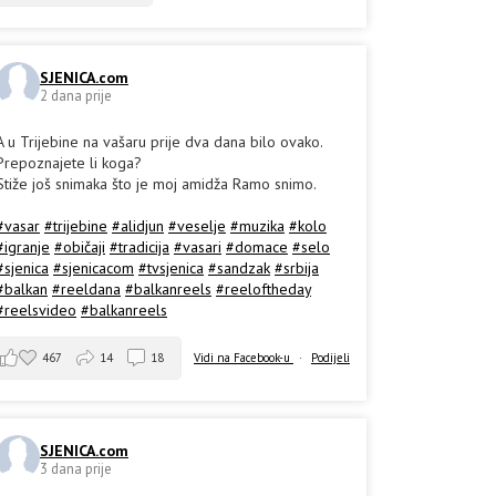
SJENICA.com
2 dana prije
A u Trijebine na vašaru prije dva dana bilo ovako.
Prepoznajete li koga?
Stiže još snimaka što je moj amidža Ramo snimo.
#vasar
#trijebine
#alidjun
#veselje
#muzika
#kolo
#igranje
#običaji
#tradicija
#vasari
#domace
#selo
#sjenica
#sjenicacom
#tvsjenica
#sandzak
#srbija
#balkan
#reeldana
#balkanreels
#reeloftheday
#reelsvideo
#balkanreels
467
14
18
Vidi na Facebook-u
·
Podijeli
SJENICA.com
3 dana prije