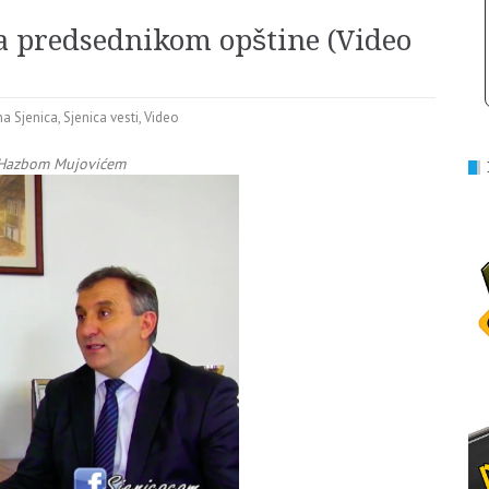
sa predsednikom opštine (Video
na Sjenica
,
Sjenica vesti
,
Video
e Hazbom Mujovićem