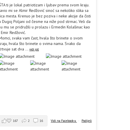
ŠTA ti je lokal patriotizam i ljubav prema svom kraju.
Javio mi se Almir Redžović sinoć sa nekoliko slika sa
lica mesta. Krenuo je bez poziva i neke akcije da čisti
u Dugoj Poljani od česme na niže pod strmac. Veli da
su mu se pridružili u prolazu i Ermedin Kolašinac kao
i Emir Redžović.
Momci, svaka vam čast, hvala što brinete o svom
kraju, hvala što brinete o svima nama. Svako da
žrtvuje sat dva
...
vidi još
167
2
16
Vidi na Facebook-u
·
Podijeli