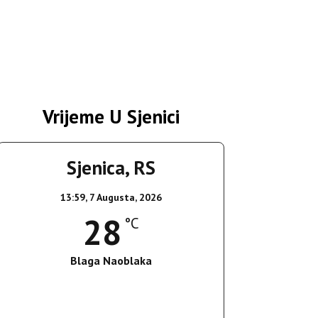
Vrijeme U Sjenici
Sjenica, RS
13:59,
7 Augusta, 2026
28
°C
Blaga Naoblaka
Wind Gust:
23 Km/h
Clouds:
15%
Sunrise:
05:36