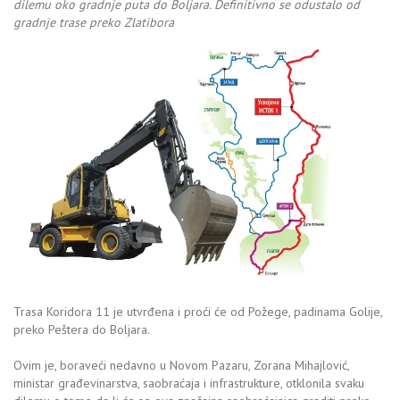
dilemu oko gradnje puta do Boljara. Definitivno se odustalo od
gradnje trase preko Zlatibora
Trasa Koridora 11 je utvrđena i proći će od Požege, padinama Golije,
preko Peštera do Boljara.
Ovim je, boraveći nedavno u Novom Pazaru, Zorana Mihajlović,
ministar građevinarstva, saobraćaja i infrastrukture, otklonila svaku