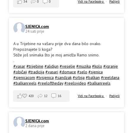
34
0
0
Vidi na Facebook-u
·
Podijeli
SJENICA.com
24 sati prije
A u Trijebine na vašaru prije dva dana bilo ovako.
Prepoznajete li koga?
Stiže još snimaka što je moj amidža Ramo snimo.
.
#vasar
#trijebine
#alidjun
#veselje
#muzika
#kolo
#igranje
#običaji
#tradicija
#vasari
#domace
#selo
#sjenica
#sjenicacom
#tvsjenica
#sandzak
#srbija
#balkan
#reeldana
#balkanreels
#reeloftheday
#reelsvideo
#balkanreels
420
12
16
Vidi na Facebook-u
·
Podijeli
SJENICA.com
2 dana prije