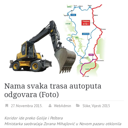
Nama svaka trasa autoputa
odgovara (Foto)
27. Novembra 2015.
WebAdmin
Slike
,
Vijesti 2015
Koridor ide preko Golije i Peštera
Ministarka saobraćaja Zorana Mihajlović u Novom pazaru otklonila