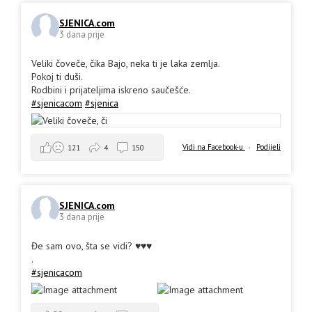
SJENICA.com
3 dana prije
Veliki čoveče, čika Bajo, neka ti je laka zemlja.
Pokoj ti duši.
Rodbini i prijateljima iskreno saučešće.
#sjenicacom
#sjenica
Vidi na Facebook-u
·
Podijeli
121
4
150
SJENICA.com
3 dana prije
Đe sam ovo, šta se vidi? ♥️♥️♥️
.
#sjenicacom