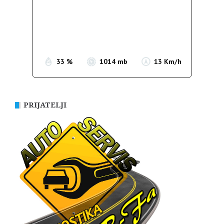
Wind Gust:
16 Km/h
Clouds:
6%
Sunrise:
05:35
Sunset:
19:56
33 %
1014 mb
13 Km/h
PRIJATELJI