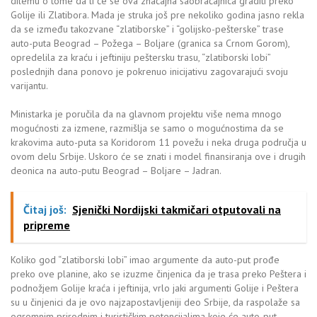
dilemu o tome da li će se ova značajna saobraćajnica graditi preko
Golije ili Zlatibora. Mada je struka još pre nekoliko godina jasno rekla
da se između takozvane “zlatiborske” i “golijsko-pešterske” trase
auto-puta Beograd – Požega – Boljare (granica sa Crnom Gorom),
opredelila za kraću i jeftiniju peštersku trasu, “zlatiborski lobi”
poslednjih dana ponovo je pokrenuo inicijativu zagovarajući svoju
varijantu.
Ministarka je poručila da na glavnom projektu više nema mnogo
mogućnosti za izmene, razmišlja se samo o mogućnostima da se
krakovima auto-puta sa Koridorom 11 povežu i neka druga područja u
ovom delu Srbije. Uskoro će se znati i model finansiranja ove i drugih
deonica na auto-putu Beograd – Boljare – Jadran.
Čitaj još:
Sjenički Nordijski takmičari otputovali na
pripreme
Koliko god “zlatiborski lobi” imao argumente da auto-put prođe
preko ove planine, ako se izuzme činjenica da je trasa preko Peštera i
podnožjem Golije kraća i jeftinija, vrlo jaki argumenti Golije i Peštera
su u činjenici da je ovo najzapostavljeniji deo Srbije, da raspolaže sa
ogromnim prirodnim i turističkim potencijalima koje će auto-put