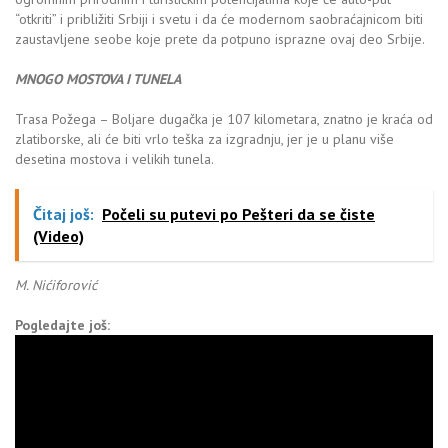
“otkriti” i približiti Srbiji i svetu i da će modernom saobraćajnicom biti
zaustavljene seobe koje prete da potpuno isprazne ovaj deo Srbije.
MNOGO MOSTOVA I TUNELA
Trasa Požega – Boljare dugačka je 107 kilometara, znatno je kraća od
zlatiborske, ali će biti vrlo teška za izgradnju, jer je u planu više
desetina mostova i velikih tunela.
Čitaj još:
Počeli su putevi po Pešteri da se čiste
(Video)
M. Nićiforović
Pogledajte još: