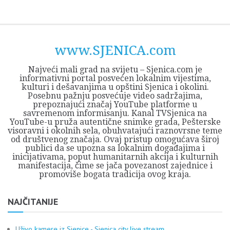
Skip
Opština
JEZERO
FORUM
Početna
Istorija
Privreda
Kultura
Geografija
O
REGIONALNI
ZMAJEVAC
TV
TV
OGLASI
Kontakt
to
Sjenica
Opštine
tvrđavi
CENTAR
iz
SJENICA
content
Sjenica
Sandžaka
www.SJENICA.com
Najveći mali grad na svijetu – Sjenica.com je
informativni portal posvećen lokalnim vijestima,
kulturi i dešavanjima u opštini Sjenica i okolini.
Posebnu pažnju posvećuje video sadržajima,
prepoznajući značaj YouTube platforme u
savremenom informisanju. Kanal TVSjenica na
YouTube-u pruža autentične snimke grada, Pešterske
visoravni i okolnih sela, obuhvatajući raznovrsne teme
od društvenog značaja. Ovaj pristup omogućava široj
publici da se upozna sa lokalnim događajima i
inicijativama, poput humanitarnih akcija i kulturnih
manifestacija, čime se jača povezanost zajednice i
promoviše bogata tradicija ovog kraja.
NAJČITANIJE
Uživo kamere iz Sjenice - Sjenica city live stream