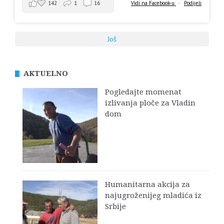
142
1
16
Vidi na Facebook-u
·
Podijeli
Još
AKTUELNO
Pogledajte momenat
izlivanja ploče za Vladin
dom
Humanitarna akcija za
najugroženijeg mladića iz
Srbije