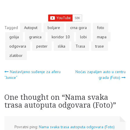
Tagged
Autoput
boljare
crna gora
foto
golija
granica
koridor 10
lobi
mapa
odgovara
pester
slika
Trasa
trase
zlatibor
Navigacija
Nastavljeno suđenje za aferu
Noćas zapaljen auto u centru
“Junice”
grada (Foto)
članaka
One thought on “
Nama svaka
trasa autoputa odgovara (Foto)
”
Povratni ping:
Nama svaka trasa autoputa odgovara (Foto)