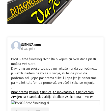
SJENICA.com
6 sati prije
PANORAMA školskog dvorišta o kojem ću ovih dana pisati,
možda već sutra.
Davno nisam prošo tuda, pa mi rekoše haj da upriječimo... i
ja vazda nađem nešto za slikanje, ali hajde prvo da
pođemo od lijepe panorama slike. Lijepa jer je panorama,
pa možeš telefon da pomeraš, okrećeš i slika se mijenja.
.
#panorama
#skola
#sjenica
#osnovnaskola
#sjenicacom
#tvsjenica
#sandzak
#srbija
#balkan
#slikadana
...
vidi još