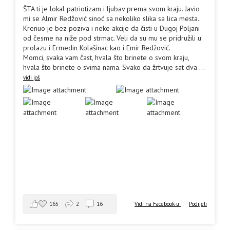
ŠTA ti je lokal patriotizam i ljubav prema svom kraju. Javio
mi se Almir Redžović sinoć sa nekoliko slika sa lica mesta.
Krenuo je bez poziva i neke akcije da čisti u Dugoj Poljani
od česme na niže pod strmac. Veli da su mu se pridružili u
prolazu i Ermedin Kolašinac kao i Emir Redžović.
Momci, svaka vam čast, hvala što brinete o svom kraju,
hvala što brinete o svima nama. Svako da žrtvuje sat dva
...
vidi još
165
2
16
Vidi na Facebook-u
·
Podijeli