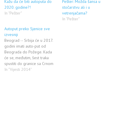
Kažu da će biti autoputa do
Pešter: Možda šansa u
2020. godine?!
stočarstvu ali i u
In "Pešter"
vetrenjačama?
In "Pešter"
Autoput preko Sjenice sve
izvesniji
Beograd -- Srbija će u 2017.
godini imati auto-put od
Beograda do Požege. Kada
će se, međutim, šest traka
spustiti do granice sa Crnom
Gorom još nije poznato. Za
In "Vijesti 2014"
deonicu Požega - Boljare,
dužine 106,8 kilometara,
završen je samo generalni
projekat. Ali, u toku su
pregovori sa potencijalnim
partnerima oko…