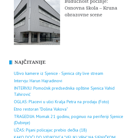
Budućnost počinje:
Osnovna škola – Kruna
obrazovne scene
NAJČITANIJE
Uživo kamere iz Sjenice - Sjenica city live stream
Intervju: Harun Hajradinovi
INTERVJU: Pomoćnik predsednika opštine Sjenica Vahid
Tahirović
OGLAS: Placevi u ulici Kralja Petra na prodaju (Foto)
Etno restoran "Dolina Vukova"
TRAGEDIJA: Momak 21 godinu, poginuo na periferiji Sjenice
(Dubinje)
UŽAS: Pijani policajac prebio dečka (18)
KAKO DOĆI DO VIDIKOVCA "VELIKI VRH" NA SJENIČKOM