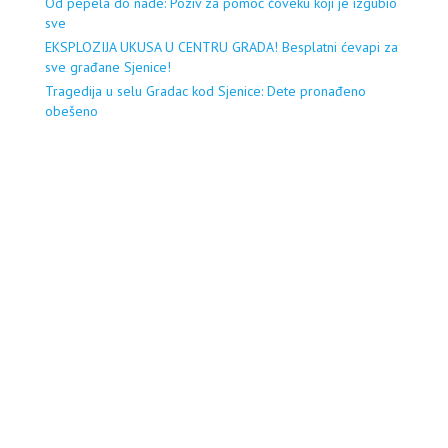
Od pepela do nade: Poziv za pomoć čoveku koji je izgubio
sve
EKSPLOZIJA UKUSA U CENTRU GRADA! Besplatni ćevapi za
sve građane Sjenice!
Tragedija u selu Gradac kod Sjenice: Dete pronađeno
obešeno