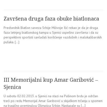
Završena druga faza obuke biatlonaca
Predsednik Biatlon saveza Srbije Milivoje Ilić rekao je da je druga
faza letnjeg biatlonskog kampa u Sjenici uspešno završena i da su
perspektivni sportisti savladali korišćenje vazdušnih i malokalibarskih
pušaka. […]
III Memorijalni kup Amar Garibović –
Sjenica
U subotu 02.02.2013. u Sjenici na stazi na Pašinom brdu je održan
treći po redu Memorijal Amar Garibović u skijaškom trčanju u spomen
na tragično preminulog Olimpijca Srbije. Nastupale su […]