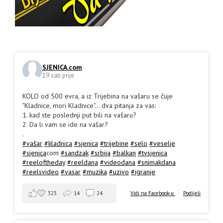
SJENICA.com
19 sati prije
KOLO od 500 evra, a iz Trijebina na vašaru se čuje
"Kladnice, mori Kladnice"... dva pitanja za vas:
1. kad ste poslednji put bili na vašaru?
2. Da li vam se ide na vašar?
.
#vašar
#kladnica
#sjenica
#trijebine
#selo
#veselje
#sjenica
com
#sandzak
#srbija
#balkan
#tvsjenica
#reeloftheday
#reeldana
#videodana
#snimakdana
#reelsvideo
#vasar
#muzika
#uzivo
#igranje
323
14
24
Vidi na Facebook-u
·
Podijeli