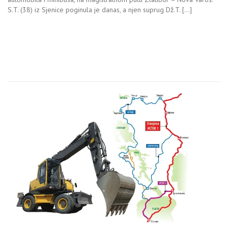
S.T. (38) iz Sjenice poginula je danas, a njen suprug Dž.T. […]