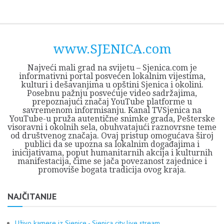
Skip
Opština
JEZERO
FORUM
Početna
Istorija
Privreda
Kultura
Geografija
O
REGIONALNI
ZMAJEVAC
TV
TV
OGLASI
Kontakt
to
Sjenica
Opštine
tvrđavi
CENTAR
iz
SJENICA
content
Sjenica
Sandžaka
www.SJENICA.com
Najveći mali grad na svijetu – Sjenica.com je
informativni portal posvećen lokalnim vijestima,
kulturi i dešavanjima u opštini Sjenica i okolini.
Posebnu pažnju posvećuje video sadržajima,
prepoznajući značaj YouTube platforme u
savremenom informisanju. Kanal TVSjenica na
YouTube-u pruža autentične snimke grada, Pešterske
visoravni i okolnih sela, obuhvatajući raznovrsne teme
od društvenog značaja. Ovaj pristup omogućava široj
publici da se upozna sa lokalnim događajima i
inicijativama, poput humanitarnih akcija i kulturnih
manifestacija, čime se jača povezanost zajednice i
promoviše bogata tradicija ovog kraja.
NAJČITANIJE
Uživo kamere iz Sjenice - Sjenica city live stream