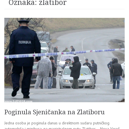
Oznaka:
zlatibor
Poginula Sjeničanka na Zlatiboru
Jedna osoba je poginula danas u direktnom sudaru putničkog
automobila i minibusa, na magistralnom putu Zlatibor – Nova Varoš.