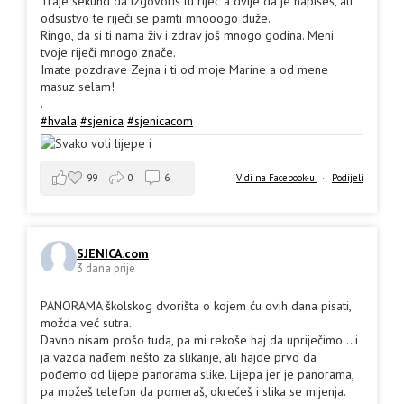
Traje sekund da izgovoriš tu riječ a dvije da je napišeš, ali
odsustvo te riječi se pamti mnooogo duže.
Ringo, da si ti nama živ i zdrav još mnogo godina. Meni
tvoje riječi mnogo znače.
Imate pozdrave Zejna i ti od moje Marine a od mene
masuz selam!
.
#hvala
#sjenica
#sjenicacom
99
0
6
Vidi na Facebook-u
·
Podijeli
SJENICA.com
3 dana prije
PANORAMA školskog dvorišta o kojem ću ovih dana pisati,
možda već sutra.
Davno nisam prošo tuda, pa mi rekoše haj da upriječimo... i
ja vazda nađem nešto za slikanje, ali hajde prvo da
pođemo od lijepe panorama slike. Lijepa jer je panorama,
pa možeš telefon da pomeraš, okrećeš i slika se mijenja.