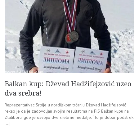
Balkan kup: Dževad Hadžifejzović uzeo
dva srebra!
Reprezentativac Srbije u nordijskom trčanju Dževad Hadžifejzović
rekao je da je zadovoljan svojim rezultatima na FIS Balkan kupu na
Zlatiboru, gde je osvojio dve srebrne medalje. “To je dobar podstrek
[…]