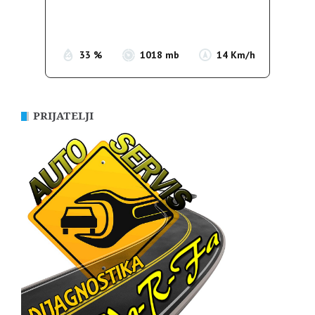
Sunrise:
05:38
Sunset:
19:52
33 %
1018 mb
14 Km/h
PRIJATELJI