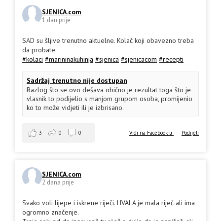
SJENICA.com
1 dan prije
SAD su šljive trenutno aktuelne. Kolač koji obavezno treba
da probate.
#kolaci
#marininakuhinja
#sjenica
#sjenicacom
#recepti
Sadržaj trenutno nije dostupan
Razlog što se ovo dešava obično je rezultat toga što je
vlasnik to podijelio s manjom grupom osoba, promijenio
ko to može vidjeti ili je izbrisano.
3
0
0
Vidi na Facebook-u
·
Podijeli
SJENICA.com
2 dana prije
Svako voli lijepe i iskrene riječi. HVALA je mala riječ ali ima
ogromno značenje.