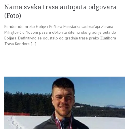
Nama svaka trasa autoputa odgovara
(Foto)
Koridor ide preko Golije i Peštera Ministarka saobraćaja Zorana
Mihajlović u Novom pazaru otklonila dilemu oko gradnje puta do
Boljara. Definitivno se odustalo od gradnje trase preko Zlatibora
Trasa Koridora […]