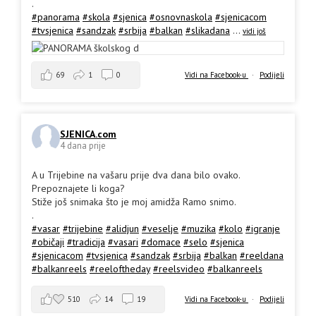
.
#panorama
#skola
#sjenica
#osnovnaskola
#sjenicacom
#tvsjenica
#sandzak
#srbija
#balkan
#slikadana
...
vidi još
69
1
0
Vidi na Facebook-u
·
Podijeli
SJENICA.com
4 dana prije
A u Trijebine na vašaru prije dva dana bilo ovako.
Prepoznajete li koga?
Stiže još snimaka što je moj amidža Ramo snimo.
.
#vasar
#trijebine
#alidjun
#veselje
#muzika
#kolo
#igranje
#običaji
#tradicija
#vasari
#domace
#selo
#sjenica
#sjenicacom
#tvsjenica
#sandzak
#srbija
#balkan
#reeldana
#balkanreels
#reeloftheday
#reelsvideo
#balkanreels
510
14
19
Vidi na Facebook-u
·
Podijeli