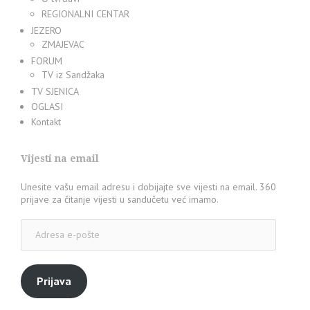
REGIONALNI CENTAR
JEZERO
ZMAJEVAC
FORUM
TV iz Sandžaka
TV SJENICA
OGLASI
Kontakt
Vijesti na email
Unesite vašu email adresu i dobijajte sve vijesti na email. 360
prijave za čitanje vijesti u sandučetu već imamo.
Adresa
e-
pošte
Prijava