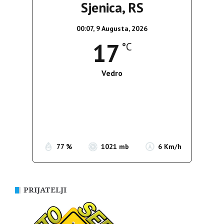
Sjenica, RS
00:07,
9 Augusta, 2026
17
°C
Vedro
Wind Gust:
6 Km/h
Clouds:
4%
Sunrise:
05:38
Sunset:
19:52
77 %
1021 mb
6 Km/h
PRIJATELJI