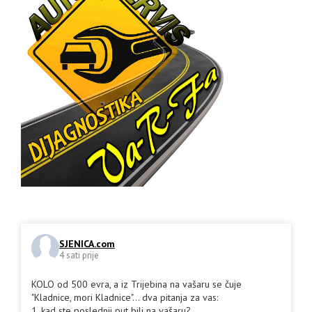
SJENICA.com
4 sati prije
KOLO od 500 evra, a iz Trijebina na vašaru se čuje
"Kladnice, mori Kladnice"... dva pitanja za vas:
1. kad ste poslednji put bili na vašaru?