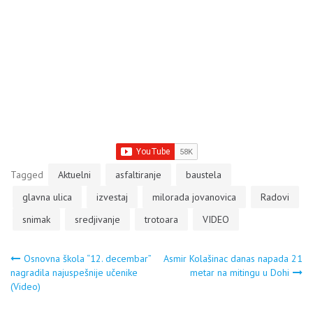
Tagged
Aktuelni
asfaltiranje
baustela
glavna ulica
izvestaj
milorada jovanovica
Radovi
snimak
sredjivanje
trotoara
VIDEO
Navigacija
Osnovna škola “12. decembar”
Asmir Kolašinac danas napada 21
nagradila najuspešnije učenike
metar na mitingu u Dohi
(Video)
članaka