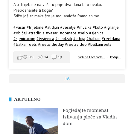
A u Trijebine na vašaru prije dva dana bilo ovako.
Prepoznajete li koga?
Stiže još snimaka što je moj amidža Ramo snimo.
.
#vasar
#trijebine
#alidjun
#veselje
#muzika
#kolo
#igranje
#običaji
#tradicija
#vasari
#domace
#selo
#sjenica
#sjenicacom
#tvsjenica
#sandzak
#srbija
#balkan
#reeldana
#balkanreels
#reeloftheday
#reelsvideo
#balkanreels
506
14
19
Vidi na Facebook-u
·
Podijeli
Još
AKTUELNO
Pogledajte momenat
izlivanja ploče za Vladin
dom