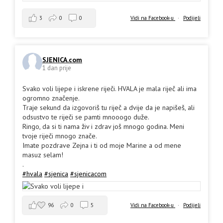
3
0
0
Vidi na Facebook-u
·
Podijeli
SJENICA.com
1 dan prije
Svako voli lijepe i iskrene riječi. HVALA je mala riječ ali ima
ogromno značenje.
Traje sekund da izgovoriš tu riječ a dvije da je napišeš, ali
odsustvo te riječi se pamti mnooogo duže.
Ringo, da si ti nama živ i zdrav još mnogo godina. Meni
tvoje riječi mnogo znače.
Imate pozdrave Zejna i ti od moje Marine a od mene
masuz selam!
.
#hvala
#sjenica
#sjenicacom
96
0
5
Vidi na Facebook-u
·
Podijeli