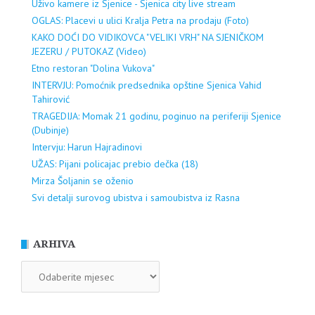
Uživo kamere iz Sjenice - Sjenica city live stream
OGLAS: Placevi u ulici Kralja Petra na prodaju (Foto)
KAKO DOĆI DO VIDIKOVCA "VELIKI VRH" NA SJENIČKOM
JEZERU / PUTOKAZ (Video)
Etno restoran "Dolina Vukova"
INTERVJU: Pomoćnik predsednika opštine Sjenica Vahid
Tahirović
TRAGEDIJA: Momak 21 godinu, poginuo na periferiji Sjenice
(Dubinje)
Intervju: Harun Hajradinovi
UŽAS: Pijani policajac prebio dečka (18)
Mirza Šoljanin se oženio
Svi detalji surovog ubistva i samoubistva iz Rasna
ARHIVA
ARHIVA