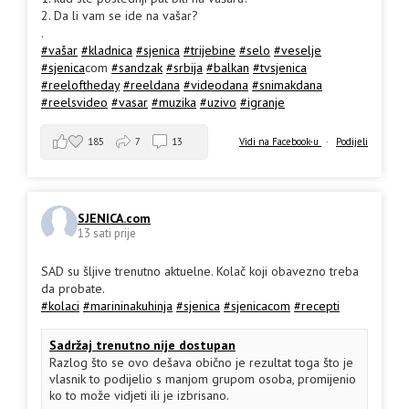
2. Da li vam se ide na vašar?
.
#vašar
#kladnica
#sjenica
#trijebine
#selo
#veselje
#sjenica
com
#sandzak
#srbija
#balkan
#tvsjenica
#reeloftheday
#reeldana
#videodana
#snimakdana
#reelsvideo
#vasar
#muzika
#uzivo
#igranje
185
7
13
Vidi na Facebook-u
·
Podijeli
SJENICA.com
13 sati prije
SAD su šljive trenutno aktuelne. Kolač koji obavezno treba
da probate.
#kolaci
#marininakuhinja
#sjenica
#sjenicacom
#recepti
Sadržaj trenutno nije dostupan
Razlog što se ovo dešava obično je rezultat toga što je
vlasnik to podijelio s manjom grupom osoba, promijenio
ko to može vidjeti ili je izbrisano.