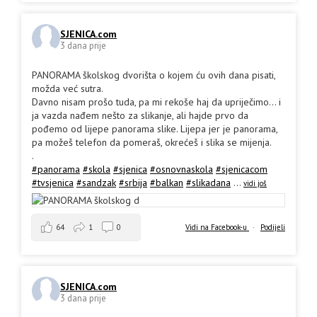
SJENICA.com
3 dana prije
PANORAMA školskog dvorišta o kojem ću ovih dana pisati,
možda već sutra.
Davno nisam prošo tuda, pa mi rekoše haj da upriječimo... i
ja vazda nađem nešto za slikanje, ali hajde prvo da
pođemo od lijepe panorama slike. Lijepa jer je panorama,
pa možeš telefon da pomeraš, okrećeš i slika se mijenja.
.
#panorama
#skola
#sjenica
#osnovnaskola
#sjenicacom
#tvsjenica
#sandzak
#srbija
#balkan
#slikadana
...
vidi još
64
1
0
Vidi na Facebook-u
·
Podijeli
SJENICA.com
3 dana prije