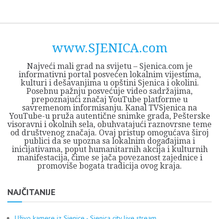
Skip
Opština
JEZERO
FORUM
Početna
Istorija
Privreda
Kultura
Geografija
O
REGIONALNI
ZMAJEVAC
TV
TV
OGLASI
Kontakt
to
Sjenica
Opštine
tvrđavi
CENTAR
iz
SJENICA
content
Sjenica
Sandžaka
www.SJENICA.com
Najveći mali grad na svijetu – Sjenica.com je
informativni portal posvećen lokalnim vijestima,
kulturi i dešavanjima u opštini Sjenica i okolini.
Posebnu pažnju posvećuje video sadržajima,
prepoznajući značaj YouTube platforme u
savremenom informisanju. Kanal TVSjenica na
YouTube-u pruža autentične snimke grada, Pešterske
visoravni i okolnih sela, obuhvatajući raznovrsne teme
od društvenog značaja. Ovaj pristup omogućava široj
publici da se upozna sa lokalnim događajima i
inicijativama, poput humanitarnih akcija i kulturnih
manifestacija, čime se jača povezanost zajednice i
promoviše bogata tradicija ovog kraja.
NAJČITANIJE
Uživo kamere iz Sjenice - Sjenica city live stream