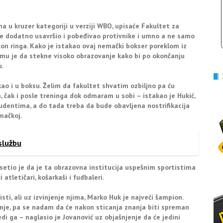
 u kruzer kategoriji u verziji WBO, upisaće Fakultet za
e dodatno usavršio i pobeđivao protivnike i umno a ne samo
kon ringa. Kako je istakao ovaj nemački bokser poreklom iz
j mu je da stekne visoko obrazovanje kako bi po okončanju
.
ao i u boksu. Želim da fakultet shvatim ozbiljno pa ću
čak i posle treninga dok odmaram u sobi – istakao je Hukić,
tudentima, a do tada treba da bude obavljena nostrifikacija
mačkoj.
službu
etio je da je ta obrazovna institucija uspešnim sportistima
 atletičari, košarkaši i fudbaleri.
sti, ali uz izvinjenje njima, Marko Huk je najveći šampion.
enje, pa se nadam da će nakon sticanja znanja biti spreman
i ga – naglasio je Jovanović uz objašnjenje da će jedini