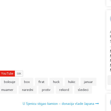
akši, teži ukuno 90,1.…
bodove u Haleu. Arslan je…
.
boksuje
box
firat
huck
hukic
januar
muamer
naredni
protiv
rekord
sledeci
U Sjenicu stigao kamion – donacija vlade Japana