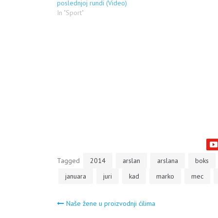
poslednjoj rundi (Video)
Arslan nešto l
In "Sport"
Tagged
2014
arslan
arslana
boks
januara
juri
kad
marko
mec
Navigacija
Naše žene u proizvodnji ćilima