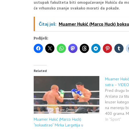
ustupak fakulteta biti omogućavanje Hukiću da mož
će vrhunsko znanje svakako morati da pokaže.
Čitaj još:
Muamer Hukić (Marco Huck) boksuj
Podijeli:
Related
Muamer Hukić
sutra – VIDEO
Pred drugu bo
Arslana za ti
kruzer kategor
na merenju bi
400 grama. M
Muamer Hukić (Marco Huck)
Sjenici kao Mu
In "Sport"
“nokautirao” Mirka Largetija u
prvaka težak 