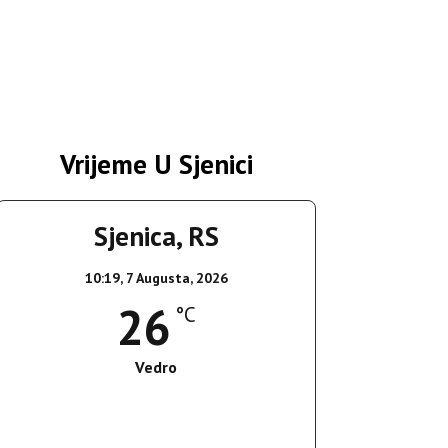
Vrijeme U Sjenici
Sjenica, RS
10:19,
7 Augusta, 2026
26
°C
Vedro
Wind Gust:
15 Km/h
Clouds:
10%
Sunrise:
05:36