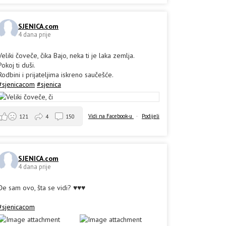
SJENICA.com
4 dana prije
Veliki čoveče, čika Bajo, neka ti je laka zemlja.
Pokoj ti duši.
Rodbini i prijateljima iskreno saučešće.
#sjenicacom
#sjenica
Vidi na Facebook-u
·
Podijeli
121
4
150
SJENICA.com
4 dana prije
Đe sam ovo, šta se vidi? ♥️♥️♥️
#sjenicacom