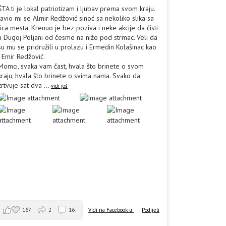
ŠTA ti je lokal patriotizam i ljubav prema svom kraju.
Javio mi se Almir Redžović sinoć sa nekoliko slika sa
lica mesta. Krenuo je bez poziva i neke akcije da čisti
u Dugoj Poljani od česme na niže pod strmac. Veli da
su mu se pridružili u prolazu i Ermedin Kolašinac kao
i Emir Redžović.
Momci, svaka vam čast, hvala što brinete o svom
kraju, hvala što brinete o svima nama. Svako da
žrtvuje sat dva
...
vidi još
167
2
16
Vidi na Facebook-u
·
Podijeli