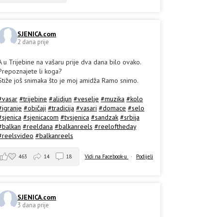
SJENICA.com
2 dana prije
A u Trijebine na vašaru prije dva dana bilo ovako.
Prepoznajete li koga?
Stiže još snimaka što je moj amidža Ramo snimo.
#vasar
#trijebine
#alidjun
#veselje
#muzika
#kolo
#igranje
#običaji
#tradicija
#vasari
#domace
#selo
#sjenica
#sjenicacom
#tvsjenica
#sandzak
#srbija
#balkan
#reeldana
#balkanreels
#reeloftheday
#reelsvideo
#balkanreels
463
14
18
Vidi na Facebook-u
·
Podijeli
SJENICA.com
3 dana prije