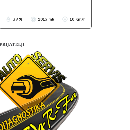
Sunset:
19:55
39 %
1015 mb
10 Km/h
PRIJATELJI