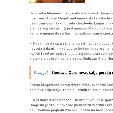
Beograd – Muamer Hukić, svetski bokserski šampiona
poslovne studije Megatrend univerziteta kako bi s
pesnicama, ali i kako bi sebi obezbedio karijeru na
Sjenice koji se takmiči pod imenom Marko Huk, cil
karijere mogao da se bavi menadžmentom u sportu
– Nadam se da ću u studiranju biti jednako dobar k
nastojati da učim kad god se budem imao vremena, 
koji će fakultet upisati u julu zajedno s ostalim s
diplome s obzirom da je srednju školu završio u Ne
Čitaj još:
Sjenica u Obrenovac šalje gorsku 
Rektor Megatrend univerziteta Mića Jovanović pods
dala 361 stipendiju, te da su studirali brojni domaći
– Naš univerzitet pohađali su brojni vrhunski sporti
Drago mi je što je povezao plemenitu veštinu i uč
da u svakom pogledu izazove i Klička na meč i pobed