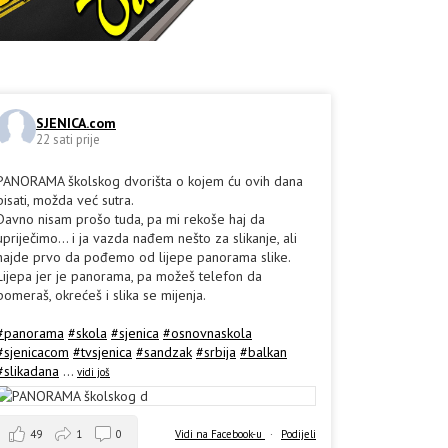
SJENICA.com
22 sati prije
PANORAMA školskog dvorišta o kojem ću ovih dana
pisati, možda već sutra.
Davno nisam prošo tuda, pa mi rekoše haj da
upriječimo... i ja vazda nađem nešto za slikanje, ali
hajde prvo da pođemo od lijepe panorama slike.
Lijepa jer je panorama, pa možeš telefon da
pomeraš, okrećeš i slika se mijenja.
#panorama
#skola
#sjenica
#osnovnaskola
#sjenicacom
#tvsjenica
#sandzak
#srbija
#balkan
#slikadana
...
vidi još
49
1
0
Vidi na Facebook-u
·
Podijeli