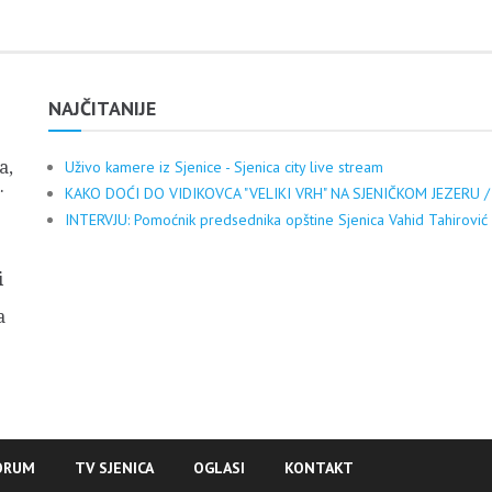
NAJČITANIJE
a,
Uživo kamere iz Sjenice - Sjenica city live stream
.
KAKO DOĆI DO VIDIKOVCA "VELIKI VRH" NA SJENIČKOM JEZERU /
INTERVJU: Pomoćnik predsednika opštine Sjenica Vahid Tahirović
i
a
ORUM
TV SJENICA
OGLASI
KONTAKT