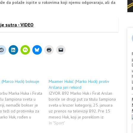
e da polaže ispite u rokovima koji njemu odgovaraju, ali da
e sutra - VIDEO
 (Marco Huck) boksuje
Muamer Hukić (Marko Huck) protiv
Arslana juri rekord
rbu Marka Huka i Firata
IZVOR. B92 Marko Huk i Firat Arslan
.
tulu šampiona sveta u
boriće se drugi put za titulu šampiona
iji, nemački bokser je
sveta u kruzer kategoriji, 25. januara
o teži od protivnika za
uz prenos na televiziji B92. Pre 15
arko Huk, rođen u
meseci Huk, koji je poreklom iz
amer Hukić brani titulu
Sjenice gde je rođen pod imenom
In "Sport"
je 90,5 kilograma, dok je
Muamer Hukić, savladao je rivala na