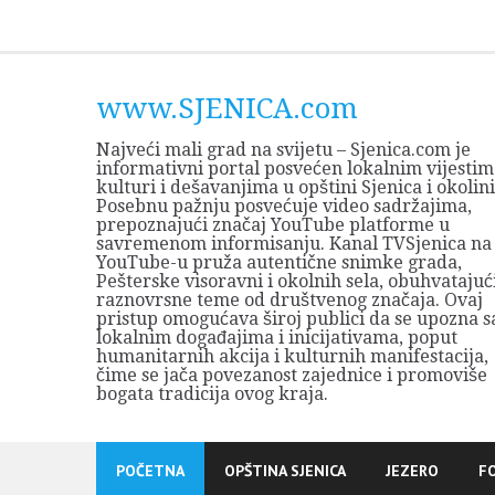
Skip
to
content
www.SJENICA.com
Najveći mali grad na svijetu – Sjenica.com je
informativni portal posvećen lokalnim vijestim
kulturi i dešavanjima u opštini Sjenica i okolini
Posebnu pažnju posvećuje video sadržajima,
prepoznajući značaj YouTube platforme u
savremenom informisanju. Kanal TVSjenica na
YouTube-u pruža autentične snimke grada,
Pešterske visoravni i okolnih sela, obuhvatajuć
raznovrsne teme od društvenog značaja. Ovaj
pristup omogućava široj publici da se upozna s
lokalnim događajima i inicijativama, poput
humanitarnih akcija i kulturnih manifestacija,
čime se jača povezanost zajednice i promoviše
bogata tradicija ovog kraja.
POČETNA
OPŠTINA SJENICA
JEZERO
F