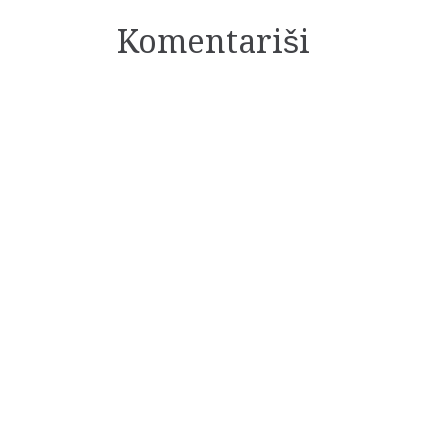
članaka
Komentariši