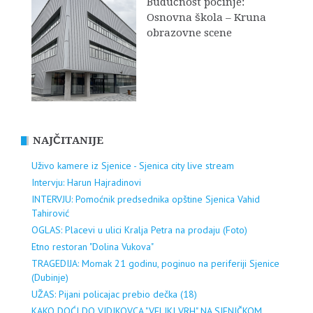
Budućnost počinje:
Osnovna škola – Kruna
obrazovne scene
NAJČITANIJE
Uživo kamere iz Sjenice - Sjenica city live stream
Intervju: Harun Hajradinovi
INTERVJU: Pomoćnik predsednika opštine Sjenica Vahid
Tahirović
OGLAS: Placevi u ulici Kralja Petra na prodaju (Foto)
Etno restoran "Dolina Vukova"
TRAGEDIJA: Momak 21 godinu, poginuo na periferiji Sjenice
(Dubinje)
UŽAS: Pijani policajac prebio dečka (18)
KAKO DOĆI DO VIDIKOVCA "VELIKI VRH" NA SJENIČKOM