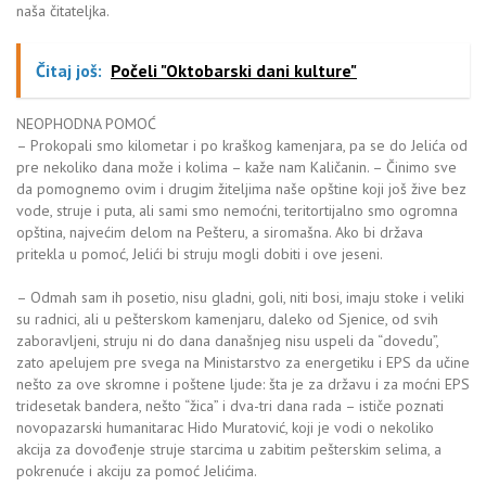
naša čitateljka.
Čitaj još:
Počeli "Oktobarski dani kulture"
NEOPHODNA POMOĆ
– Prokopali smo kilometar i po kraškog kamenjara, pa se do Jelića od
pre nekoliko dana može i kolima – kaže nam Kaličanin. – Činimo sve
da pomognemo ovim i drugim žiteljima naše opštine koji još žive bez
vode, struje i puta, ali sami smo nemoćni, teritortijalno smo ogromna
opština, najvećim delom na Pešteru, a siromašna. Ako bi država
pritekla u pomoć, Jelići bi struju mogli dobiti i ove jeseni.
– Odmah sam ih posetio, nisu gladni, goli, niti bosi, imaju stoke i veliki
su radnici, ali u pešterskom kamenjaru, daleko od Sjenice, od svih
zaboravljeni, struju ni do dana današnjeg nisu uspeli da “dovedu”,
zato apelujem pre svega na Ministarstvo za energetiku i EPS da učine
nešto za ove skromne i poštene ljude: šta je za državu i za moćni EPS
tridesetak bandera, nešto “žica” i dva-tri dana rada – ističe poznati
novopazarski humanitarac Hido Muratović, koji je vodi o nekoliko
akcija za dovođenje struje starcima u zabitim pešterskim selima, a
pokrenuće i akciju za pomoć Jelićima.