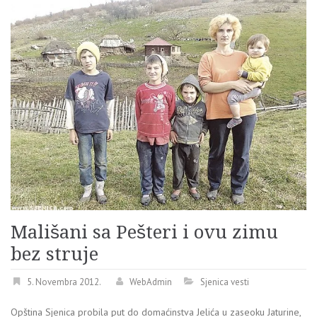
Mališani sa Pešteri i ovu zimu
bez struje
5. Novembra 2012.
WebAdmin
Sjenica vesti
Opština Sjenica probila put do domaćinstva Jelića u zaseoku Jaturine,