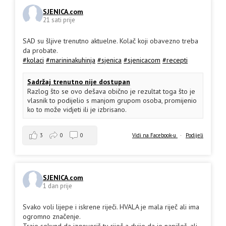
SJENICA.com
21 sati prije
SAD su šljive trenutno aktuelne. Kolač koji obavezno treba
da probate.
#kolaci
#marininakuhinja
#sjenica
#sjenicacom
#recepti
Sadržaj trenutno nije dostupan
Razlog što se ovo dešava obično je rezultat toga što je
vlasnik to podijelio s manjom grupom osoba, promijenio
ko to može vidjeti ili je izbrisano.
3
0
0
Vidi na Facebook-u
·
Podijeli
SJENICA.com
1 dan prije
Svako voli lijepe i iskrene riječi. HVALA je mala riječ ali ima
ogromno značenje.