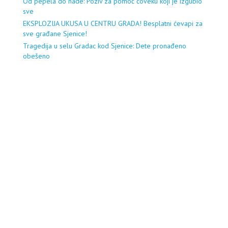
Od pepela do nade: Poziv za pomoć čoveku koji je izgubio
sve
EKSPLOZIJA UKUSA U CENTRU GRADA! Besplatni ćevapi za
sve građane Sjenice!
Tragedija u selu Gradac kod Sjenice: Dete pronađeno
obešeno