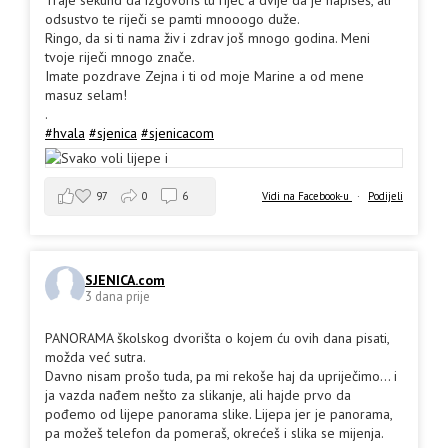
Traje sekund da izgovoriš tu riječ a dvije da je napišeš, ali
odsustvo te riječi se pamti mnooogo duže.
Ringo, da si ti nama živ i zdrav još mnogo godina. Meni
tvoje riječi mnogo znače.
Imate pozdrave Zejna i ti od moje Marine a od mene
masuz selam!
.
#hvala
#sjenica
#sjenicacom
97
0
6
Vidi na Facebook-u
·
Podijeli
SJENICA.com
3 dana prije
PANORAMA školskog dvorišta o kojem ću ovih dana pisati,
možda već sutra.
Davno nisam prošo tuda, pa mi rekoše haj da upriječimo... i
ja vazda nađem nešto za slikanje, ali hajde prvo da
pođemo od lijepe panorama slike. Lijepa jer je panorama,
pa možeš telefon da pomeraš, okrećeš i slika se mijenja.