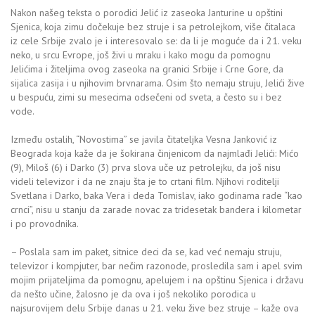
Nakon našeg teksta o porodici Jelić iz zaseoka Janturine u opštini
Sjenica, koja zimu dočekuje bez struje i sa petrolejkom, više čitalaca
iz cele Srbije zvalo je i interesovalo se: da li je moguće da i 21. veku
neko, u srcu Evrope, još živi u mraku i kako mogu da pomognu
Jelićima i žiteljima ovog zaseoka na granici Srbije i Crne Gore, da
sijalica zasija i u njihovim brvnarama. Osim što nemaju struju, Jelići žive
u bespuću, zimi su mesecima odsečeni od sveta, a često su i bez
vode.
Između ostalih, “Novostima” se javila čitateljka Vesna Janković iz
Beograda koja kaže da je šokirana činjenicom da najmlađi Jelići: Mićo
(9), Miloš (6) i Darko (3) prva slova uče uz petrolejku, da još nisu
videli televizor i da ne znaju šta je to crtani film. Njihovi roditelji
Svetlana i Darko, baka Vera i deda Tomislav, iako godinama rade “kao
crnci”, nisu u stanju da zarade novac za tridesetak bandera i kilometar
i po provodnika.
– Poslala sam im paket, sitnice deci da se, kad već nemaju struju,
televizor i kompjuter, bar nečim razonode, prosledila sam i apel svim
mojim prijateljima da pomognu, apelujem i na opštinu Sjenica i državu
da nešto učine, žalosno je da ova i još nekoliko porodica u
najsurovijem delu Srbije danas u 21. veku žive bez struje – kaže ova