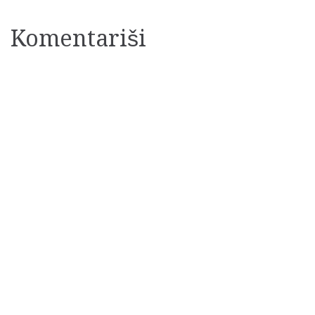
članaka
Komentariši