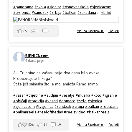
.
#panorama
#skola
#sjenica
#osnovnaskola
#sjenicacom
#tvsjenica
#sandzak
#srbija
#balkan
#slikadana
...
vidi još
65
1
0
Vidi na Facebook-u
·
Podijeli
SJENICA.com
4 dana prije
A u Trijebine na vašaru prije dva dana bilo ovako.
Prepoznajete li koga?
Stiže još snimaka što je moj amidža Ramo snimo.
.
#vasar
#trijebine
#alidjun
#veselje
#muzika
#kolo
#igranje
#običaji
#tradicija
#vasari
#domace
#selo
#sjenica
#sjenicacom
#tvsjenica
#sandzak
#srbija
#balkan
#reeldana
#balkanreels
#reeloftheday
#reelsvideo
#balkanreels
506
14
19
Vidi na Facebook-u
·
Podijeli