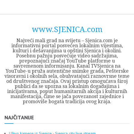
Skip
Opština
JEZERO
FORUM
Početna
Istorija
Privreda
Kultura
Geografija
O
REGIONALNI
ZMAJEVAC
TV
TV
OGLASI
Kontakt
to
Sjenica
Opštine
tvrđavi
CENTAR
iz
SJENICA
content
Sjenica
Sandžaka
www.SJENICA.com
Najveći mali grad na svijetu – Sjenica.com je
informativni portal posvećen lokalnim vijestima,
kulturi i dešavanjima u opštini Sjenica i okolini.
Posebnu pažnju posvećuje video sadržajima,
prepoznajući značaj YouTube platforme u
savremenom informisanju. Kanal TVSjenica na
YouTube-u pruža autentične snimke grada, Pešterske
visoravni i okolnih sela, obuhvatajući raznovrsne teme
od društvenog značaja. Ovaj pristup omogućava široj
publici da se upozna sa lokalnim događajima i
inicijativama, poput humanitarnih akcija i kulturnih
manifestacija, čime se jača povezanost zajednice i
promoviše bogata tradicija ovog kraja.
NAJČITANIJE
Uživo kamere iz Sjenice - Sjenica city live stream