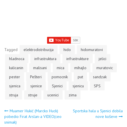
Tagged
elektrodistribucija
hido
hidomuratovi
hladnoca
infrastruktura
infrastrukture
jelici
kalicanin
malisani
mica
mihajlo
muratovic
pester
Pešteri
pomocnik
put
sandzak
sjenica
sjenice
Sjenici
sjenicu
SPS
struja
struje
ucenici
zima
Navigacija
Muamer Hukić (Marcko Huck)
Sportska hala u Sjenici dobila
pobedio Firat Arslan-a VIDEO(ceo
nove koševe
snimak)