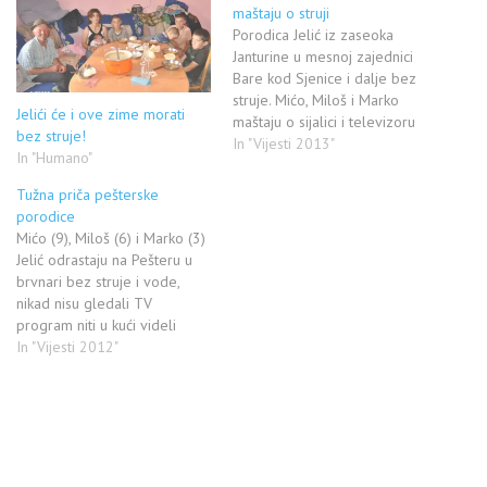
maštaju o struji
Porodica Jelić iz zaseoka
Janturine u mesnoj zajednici
Bare kod Sjenice i dalje bez
struje. Mićo, Miloš i Marko
Jelići će i ove zime morati
maštaju o sijalici i televizoru
bez struje!
Kada smo prošle godine,
In "Vijesti 2013"
In "Humano"
početkom septembra, objavili
priču o porodici Jelić iz
Tužna priča pešterske
zaseoka Janturine, u mesnoj
porodice
zajednici Bare, udaljenoj od
Mićo (9), Miloš (6) i Marko (3)
Sjenica oko 30 kilometara,
Jelić odrastaju na Pešteru u
javnost u…
brvnari bez struje i vode,
nikad nisu gledali TV
program niti u kući videli
sijalicu Miloš i Marko čekaju
In "Vijesti 2012"
brata Miću da se vrati iz škole
SJENICA - Bušna lopta jedina
igračka. Uz lampu na gas ležu,
uz…