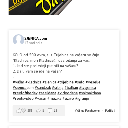
SJENICA.com
13 sati prije
KOLO od 500 evra, a iz Trijebina na vašaru se čuje
"Kladnice, mori Kladnice"... dva pitanja za vas:
1. kad ste poslednji put bili na vašaru?
2. Da li vam se ide na vašar?
.
#vašar
#kladnica
#sjenica
#trijebine
#selo
#veselje
#sjenica
com
#sandzak
#srbija
#balkan
#tvsjenica
#reeloftheday
#reeldana
#videodana
#snimakdana
#reelsvideo
#vasar
#muzika
#uzivo
#igranje
253
8
18
Vidi na Facebook-u
·
Podijeli