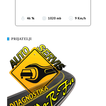
Sunrise:
05:38
Sunset:
19:52
46 %
1020 mb
9 Km/h
PRIJATELJI