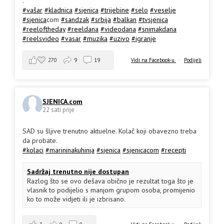
.
#vašar
#kladnica
#sjenica
#trijebine
#selo
#veselje
#sjenica
com
#sandzak
#srbija
#balkan
#tvsjenica
#reeloftheday
#reeldana
#videodana
#snimakdana
#reelsvideo
#vasar
#muzika
#uzivo
#igranje
270
9
19
Vidi na Facebook-u
·
Podijeli
SJENICA.com
22 sati prije
SAD su šljive trenutno aktuelne. Kolač koji obavezno treba
da probate.
#kolaci
#marininakuhinja
#sjenica
#sjenicacom
#recepti
Sadržaj trenutno nije dostupan
Razlog što se ovo dešava obično je rezultat toga što je
vlasnik to podijelio s manjom grupom osoba, promijenio
ko to može vidjeti ili je izbrisano.