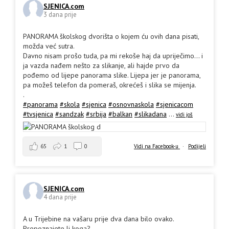
SJENICA.com
3 dana prije
PANORAMA školskog dvorišta o kojem ću ovih dana pisati,
možda već sutra.
Davno nisam prošo tuda, pa mi rekoše haj da upriječimo... i
ja vazda nađem nešto za slikanje, ali hajde prvo da
pođemo od lijepe panorama slike. Lijepa jer je panorama,
pa možeš telefon da pomeraš, okrećeš i slika se mijenja.
.
#panorama
#skola
#sjenica
#osnovnaskola
#sjenicacom
#tvsjenica
#sandzak
#srbija
#balkan
#slikadana
...
vidi još
65
1
0
Vidi na Facebook-u
·
Podijeli
SJENICA.com
4 dana prije
A u Trijebine na vašaru prije dva dana bilo ovako.
Prepoznajete li koga?