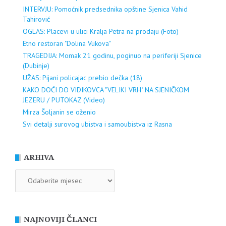
INTERVJU: Pomoćnik predsednika opštine Sjenica Vahid
Tahirović
OGLAS: Placevi u ulici Kralja Petra na prodaju (Foto)
Etno restoran "Dolina Vukova"
TRAGEDIJA: Momak 21 godinu, poginuo na periferiji Sjenice
(Dubinje)
UŽAS: Pijani policajac prebio dečka (18)
KAKO DOĆI DO VIDIKOVCA "VELIKI VRH" NA SJENIČKOM
JEZERU / PUTOKAZ (Video)
Mirza Šoljanin se oženio
Svi detalji surovog ubistva i samoubistva iz Rasna
ARHIVA
ARHIVA
NAJNOVIJI ČLANCI