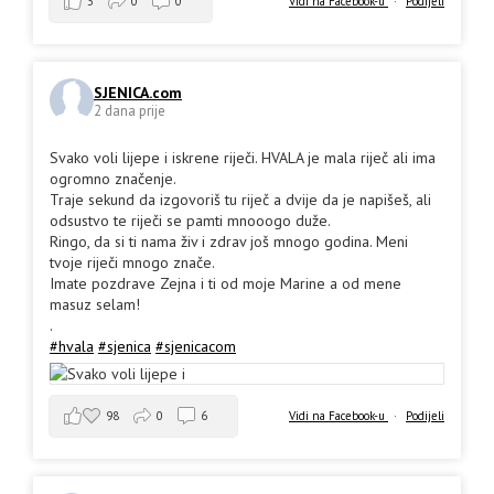
3
0
0
Vidi na Facebook-u
·
Podijeli
SJENICA.com
2 dana prije
Svako voli lijepe i iskrene riječi. HVALA je mala riječ ali ima
ogromno značenje.
Traje sekund da izgovoriš tu riječ a dvije da je napišeš, ali
odsustvo te riječi se pamti mnooogo duže.
Ringo, da si ti nama živ i zdrav još mnogo godina. Meni
tvoje riječi mnogo znače.
Imate pozdrave Zejna i ti od moje Marine a od mene
masuz selam!
.
#hvala
#sjenica
#sjenicacom
98
0
6
Vidi na Facebook-u
·
Podijeli