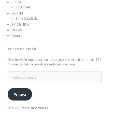
JEZERO
ZMAJEVAC
FORUM
TV iz Sandžaka
TV SJENICA
OGLASI
Kontakt
Vijesti na email
Unesite vašu email adresu i dobijajte sve vijesti na email. 360
prijave za čitanje vijesti u sandučetu već imamo.
Adresa
e-
pošte
Prijava
Join 360 other subscribers