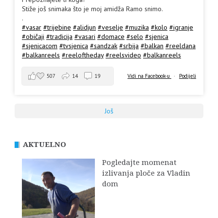
Stiže još snimaka što je moj amidža Ramo snimo.
.
#vasar
#trijebine
#alidjun
#veselje
#muzika
#kolo
#igranje
#običaji
#tradicija
#vasari
#domace
#selo
#sjenica
#sjenicacom
#tvsjenica
#sandzak
#srbija
#balkan
#reeldana
#balkanreels
#reeloftheday
#reelsvideo
#balkanreels
507
14
19
Vidi na Facebook-u
·
Podijeli
Još
AKTUELNO
Pogledajte momenat
izlivanja ploče za Vladin
dom