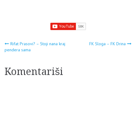
Navigacija
Rifat Prasovi? – Stoji nana kraj
FK Sloga – FK Drina
pendera sama
članaka
Komentariši