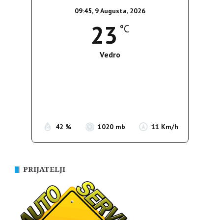
09:45,
9 Augusta, 2026
23
°C
Vedro
Wind Gust:
12 Km/h
Clouds:
0%
Sunrise:
05:38
Sunset:
19:52
42 %
1020 mb
11 Km/h
PRIJATELJI