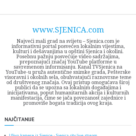
Skip
Opština
JEZERO
FORUM
Početna
Istorija
Privreda
Kultura
Geografija
O
REGIONALNI
ZMAJEVAC
TV
TV
OGLASI
Kontakt
to
Sjenica
Opštine
tvrđavi
CENTAR
iz
SJENICA
content
Sjenica
Sandžaka
www.SJENICA.com
Najveći mali grad na svijetu – Sjenica.com je
informativni portal posvećen lokalnim vijestima,
kulturi i dešavanjima u opštini Sjenica i okolini.
Posebnu pažnju posvećuje video sadržajima,
prepoznajući značaj YouTube platforme u
savremenom informisanju. Kanal TVSjenica na
YouTube-u pruža autentične snimke grada, Pešterske
visoravni i okolnih sela, obuhvatajući raznovrsne teme
od društvenog značaja. Ovaj pristup omogućava široj
publici da se upozna sa lokalnim događajima i
inicijativama, poput humanitarnih akcija i kulturnih
manifestacija, čime se jača povezanost zajednice i
promoviše bogata tradicija ovog kraja.
NAJČITANIJE
Uživo kamere iz Sjenice - Sjenica city live stream