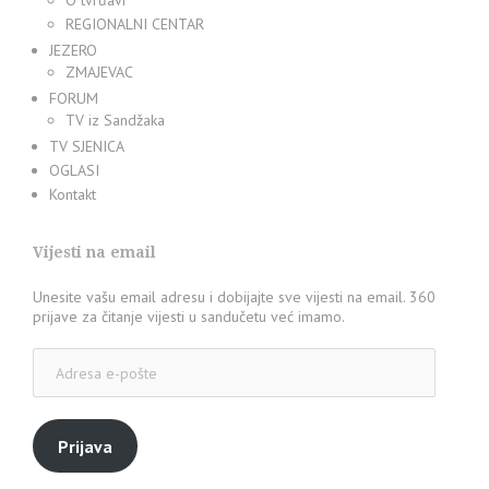
O tvrđavi
REGIONALNI CENTAR
JEZERO
ZMAJEVAC
FORUM
TV iz Sandžaka
TV SJENICA
OGLASI
Kontakt
Vijesti na email
Unesite vašu email adresu i dobijajte sve vijesti na email. 360
prijave za čitanje vijesti u sandučetu već imamo.
Adresa
e-
pošte
Prijava