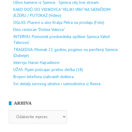
Uživo kamere iz Sjenice - Sjenica city live stream
KAKO DOĆI DO VIDIKOVCA "VELIKI VRH" NA SJENIČKOM
JEZERU / PUTOKAZ (Video)
OGLAS: Placevi u ulici Kralja Petra na prodaju (Foto)
Etno restoran "Dolina Vukova"
INTERVJU: Pomoćnik predsednika opštine Sjenica Vahid
Tahirović
TRAGEDIJA: Momak 21 godinu, poginuo na periferiji Sjenice
(Dubinje)
Intervju: Harun Hajradinovi
UŽAS: Pijani policajac prebio dečka (18)
Brojevi telefona izabranih doktora
Svi detalji surovog ubistva i samoubistva iz Rasna
ARHIVA
ARHIVA