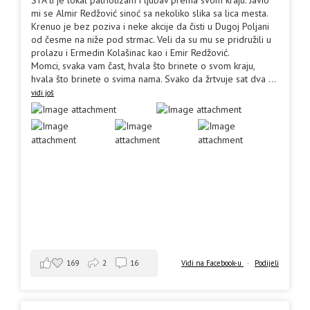
mi se Almir Redžović sinoć sa nekoliko slika sa lica mesta.
Krenuo je bez poziva i neke akcije da čisti u Dugoj Poljani
od česme na niže pod strmac. Veli da su mu se pridružili u
prolazu i Ermedin Kolašinac kao i Emir Redžović.
Momci, svaka vam čast, hvala što brinete o svom kraju,
hvala što brinete o svima nama. Svako da žrtvuje sat dva
...
vidi još
169
2
16
Vidi na Facebook-u
·
Podijeli