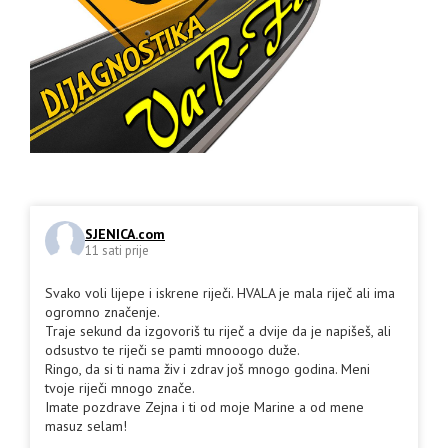
SJENICA.com
11 sati prije
Svako voli lijepe i iskrene riječi. HVALA je mala riječ ali ima
ogromno značenje.
Traje sekund da izgovoriš tu riječ a dvije da je napišeš, ali
odsustvo te riječi se pamti mnooogo duže.
Ringo, da si ti nama živ i zdrav još mnogo godina. Meni
tvoje riječi mnogo znače.
Imate pozdrave Zejna i ti od moje Marine a od mene
masuz selam!
.