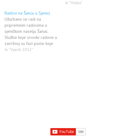
In "Video"
Radovi na Šancu u Sjenici
Užurbano se radi na
pripremnim radovima u
sjeničkom naselju Šanac.
Službe koje izvode radove u
završnoj su fazi posle koje
sledi asfaltiranje. Još jedno
In "Vijesti 2012"
veliko naselje u Sjenici dobilo
je asfalt a sve to zahvaljujući
velikim zalaganjima sjeničke
lokalne vlasti. VISE SLIKA SA
RADOVA MOZETE
POGLEDATI OVDE
http://www.sjenica.com/forum/aktuelna-
de%9Aavanja-i-vijesti-iz-
sjenice/6213-radovi-na-
sancu-u-
sjenici.html#post250039