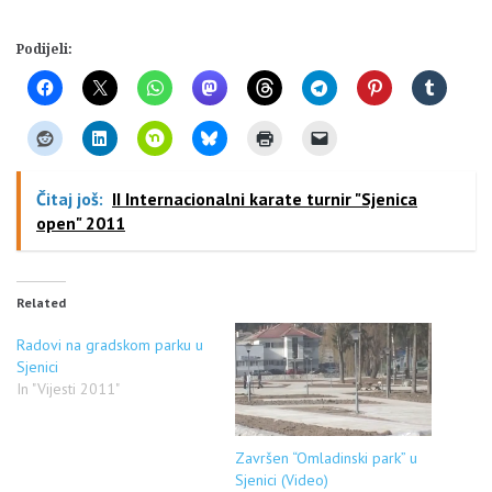
Podijeli:
Čitaj još:
II Internacionalni karate turnir "Sjenica
open" 2011
Related
Radovi na gradskom parku u
Sjenici
In "Vijesti 2011"
Završen “Omladinski park” u
Sjenici (Video)