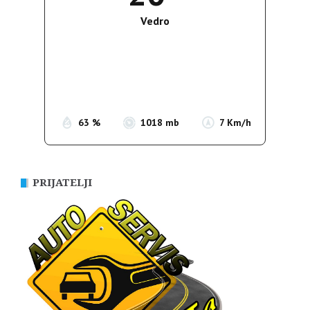
Vedro
Wind Gust:
11 Km/h
Clouds:
0%
Sunrise:
05:37
Sunset:
19:54
63 %
1018 mb
7 Km/h
PRIJATELJI