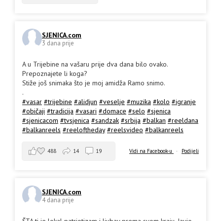
SJENICA.com
3 dana prije
A u Trijebine na vašaru prije dva dana bilo ovako.
Prepoznajete li koga?
Stiže još snimaka što je moj amidža Ramo snimo.
.
#vasar
#trijebine
#alidjun
#veselje
#muzika
#kolo
#igranje
#običaji
#tradicija
#vasari
#domace
#selo
#sjenica
#sjenicacom
#tvsjenica
#sandzak
#srbija
#balkan
#reeldana
#balkanreels
#reeloftheday
#reelsvideo
#balkanreels
488
14
19
Vidi na Facebook-u
·
Podijeli
SJENICA.com
4 dana prije
ŠTA ti je lokal patriotizam i ljubav prema svom kraju. Javio