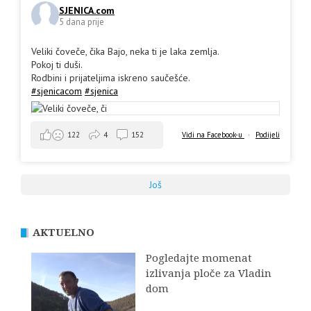
SJENICA.com
5 dana prije
Veliki čoveče, čika Bajo, neka ti je laka zemlja.
Pokoj ti duši.
Rodbini i prijateljima iskreno saučešće.
#sjenicacom
#sjenica
Vidi na Facebook-u
·
Podijeli
122
4
152
Još
AKTUELNO
Pogledajte momenat
izlivanja ploče za Vladin
dom