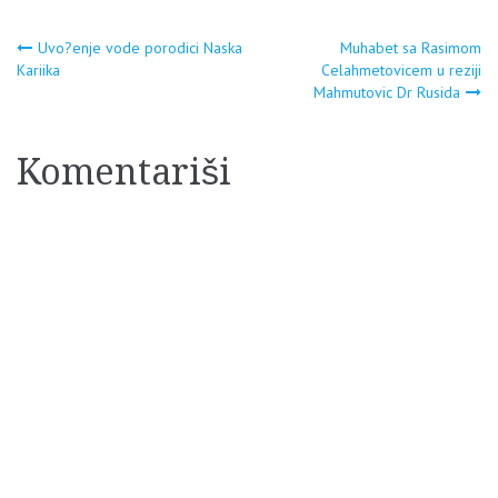
Navigacija
Uvo?enje vode porodici Naska
Muhabet sa Rasimom
Kariika
Celahmetovicem u reziji
Mahmutovic Dr Rusida
članaka
Komentariši