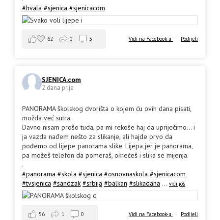
#hvala
#sjenica
#sjenicacom
62
0
5
Vidi na Facebook-u
·
Podijeli
SJENICA.com
2 dana prije
PANORAMA školskog dvorišta o kojem ću ovih dana pisati,
možda već sutra.
Davno nisam prošo tuda, pa mi rekoše haj da upriječimo... i
ja vazda nađem nešto za slikanje, ali hajde prvo da
pođemo od lijepe panorama slike. Lijepa jer je panorama,
pa možeš telefon da pomeraš, okrećeš i slika se mijenja.
.
#panorama
#skola
#sjenica
#osnovnaskola
#sjenicacom
#tvsjenica
#sandzak
#srbija
#balkan
#slikadana
...
vidi još
56
1
0
Vidi na Facebook-u
·
Podijeli