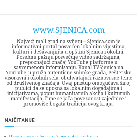
Skip
Opština
JEZERO
FORUM
Početna
Istorija
Privreda
Kultura
Geografija
O
REGIONALNI
ZMAJEVAC
TV
TV
OGLASI
Kontakt
to
Sjenica
Opštine
tvrđavi
CENTAR
iz
SJENICA
content
Sjenica
Sandžaka
www.SJENICA.com
Najveći mali grad na svijetu – Sjenica.com je
informativni portal posvećen lokalnim vijestima,
kulturi i dešavanjima u opštini Sjenica i okolini.
Posebnu pažnju posvećuje video sadržajima,
prepoznajući značaj YouTube platforme u
savremenom informisanju. Kanal TVSjenica na
YouTube-u pruža autentične snimke grada, Pešterske
visoravni i okolnih sela, obuhvatajući raznovrsne teme
od društvenog značaja. Ovaj pristup omogućava široj
publici da se upozna sa lokalnim događajima i
inicijativama, poput humanitarnih akcija i kulturnih
manifestacija, čime se jača povezanost zajednice i
promoviše bogata tradicija ovog kraja.
NAJČITANIJE
Uživo kamere iz Sjenice - Sjenica city live stream