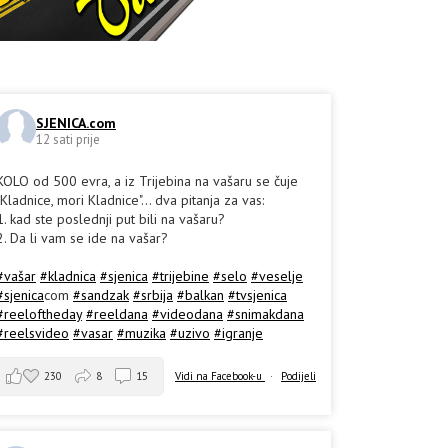
SJENICA.com
12 sati prije
KOLO od 500 evra, a iz Trijebina na vašaru se čuje
"Kladnice, mori Kladnice"... dva pitanja za vas:
1. kad ste poslednji put bili na vašaru?
2. Da li vam se ide na vašar?
#vašar
#kladnica
#sjenica
#trijebine
#selo
#veselje
#sjenica
com
#sandzak
#srbija
#balkan
#tvsjenica
#reeloftheday
#reeldana
#videodana
#snimakdana
#reelsvideo
#vasar
#muzika
#uzivo
#igranje
230
8
15
Vidi na Facebook-u
·
Podijeli