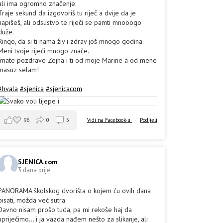
ali ima ogromno značenje.
Traje sekund da izgovoriš tu riječ a dvije da je
napišeš, ali odsustvo te riječi se pamti mnooogo
duže.
Ringo, da si ti nama živ i zdrav još mnogo godina.
Meni tvoje riječi mnogo znače.
Imate pozdrave Zejna i ti od moje Marine a od mene
masuz selam!
#hvala
#sjenica
#sjenicacom
96
0
5
Vidi na Facebook-u
·
Podijeli
SJENICA.com
3 dana prije
PANORAMA školskog dvorišta o kojem ću ovih dana
pisati, možda već sutra.
Davno nisam prošo tuda, pa mi rekoše haj da
upriječimo... i ja vazda nađem nešto za slikanje, ali