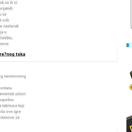
ok su ih iz
rijatnih
u se
t svih
je nastavak
ja u
letište,
onove.
 re?nog toka
zbog neminovnog
postanu
remenski uslovi
m uspešno
 takmiara koji
, da ove igre
Ustanove za