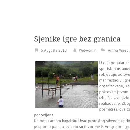
Sjenike igre bez granica
6. Augusta 2010.
WebAdmin
Arhiva Vijesti
U cilju populariza
sportskim ustanov
rekreaciju, od ov
manifestaciju, Ig
organizovane, u s
pokroviteljstvom 
izletištu Uvac, zb
realizovane. Zbog
posmatraa, ova za
ponovljena.
Na popularnom kupalištu Uvac proteklog vikenda, uprkos
je uporno padala, sveano su otvorene Prve sjenike igre