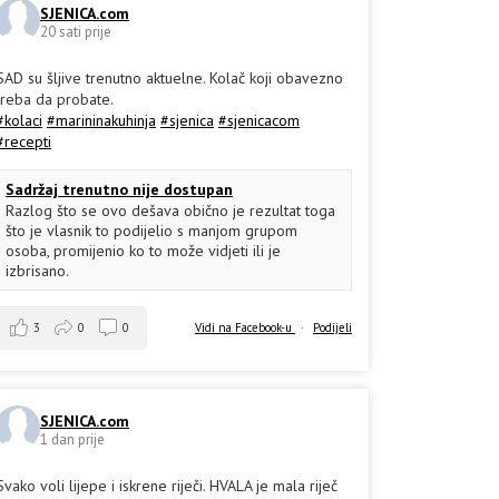
SJENICA.com
20 sati prije
SAD su šljive trenutno aktuelne. Kolač koji obavezno
treba da probate.
#kolaci
#marininakuhinja
#sjenica
#sjenicacom
#recepti
Sadržaj trenutno nije dostupan
Razlog što se ovo dešava obično je rezultat toga
što je vlasnik to podijelio s manjom grupom
osoba, promijenio ko to može vidjeti ili je
izbrisano.
3
0
0
Vidi na Facebook-u
·
Podijeli
SJENICA.com
1 dan prije
Svako voli lijepe i iskrene riječi. HVALA je mala riječ