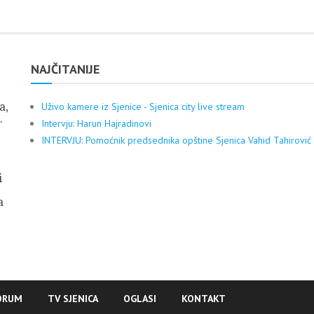
NAJČITANIJE
a,
Uživo kamere iz Sjenice - Sjenica city live stream
.
Intervju: Harun Hajradinovi
INTERVJU: Pomoćnik predsednika opštine Sjenica Vahid Tahirović
i
a
ORUM
TV SJENICA
OGLASI
KONTAKT