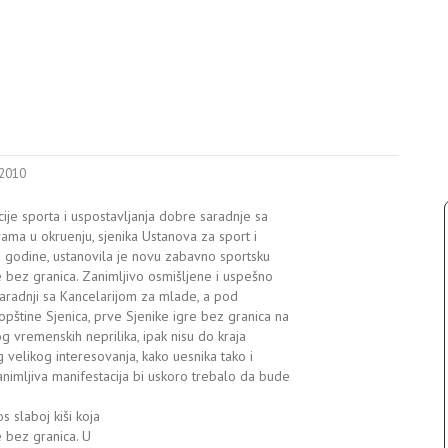
 2010
cije sporta i uspostavljanja dobre saradnje sa
ama u okruenju, sjenika Ustanova za sport i
e godine, ustanovila je novu zabavno sportsku
re bez granica. Zanimljivo osmišljene i uspešno
aradnji sa Kancelarijom za mlade, a pod
opštine Sjenica, prve Sjenike igre bez granica na
og vremenskih neprilika, ipak nisu do kraja
 velikog interesovanja, kako uesnika tako i
nimljiva manifestacija bi uskoro trebalo da bude
 slaboj kiši koja
 bez granica. U