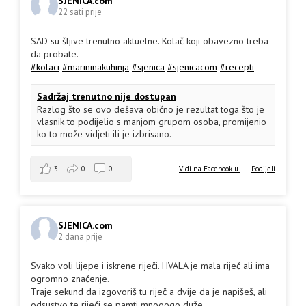
SJENICA.com
22 sati prije
SAD su šljive trenutno aktuelne. Kolač koji obavezno treba
da probate.
#kolaci
#marininakuhinja
#sjenica
#sjenicacom
#recepti
Sadržaj trenutno nije dostupan
Razlog što se ovo dešava obično je rezultat toga što je
vlasnik to podijelio s manjom grupom osoba, promijenio
ko to može vidjeti ili je izbrisano.
3
0
0
Vidi na Facebook-u
·
Podijeli
SJENICA.com
2 dana prije
Svako voli lijepe i iskrene riječi. HVALA je mala riječ ali ima
ogromno značenje.
Traje sekund da izgovoriš tu riječ a dvije da je napišeš, ali
odsustvo te riječi se pamti mnooogo duže.