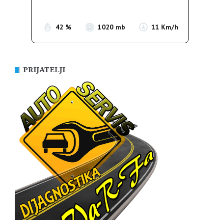
Sunset:
19:52
42 %
1020 mb
11 Km/h
PRIJATELJI