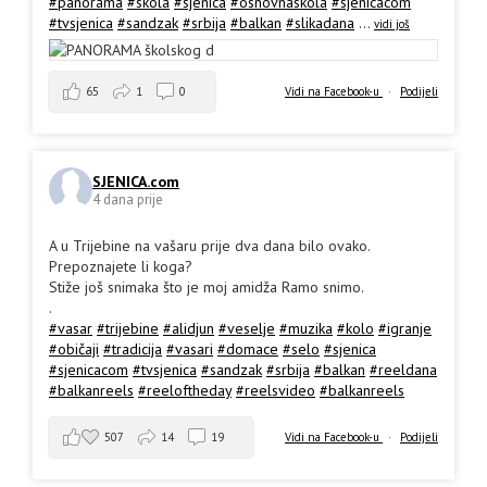
#panorama
#skola
#sjenica
#osnovnaskola
#sjenicacom
#tvsjenica
#sandzak
#srbija
#balkan
#slikadana
...
vidi još
65
1
0
Vidi na Facebook-u
·
Podijeli
SJENICA.com
4 dana prije
A u Trijebine na vašaru prije dva dana bilo ovako.
Prepoznajete li koga?
Stiže još snimaka što je moj amidža Ramo snimo.
.
#vasar
#trijebine
#alidjun
#veselje
#muzika
#kolo
#igranje
#običaji
#tradicija
#vasari
#domace
#selo
#sjenica
#sjenicacom
#tvsjenica
#sandzak
#srbija
#balkan
#reeldana
#balkanreels
#reeloftheday
#reelsvideo
#balkanreels
507
14
19
Vidi na Facebook-u
·
Podijeli