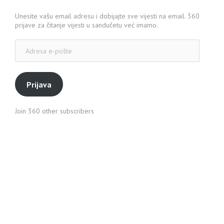
Unesite vašu email adresu i dobijajte sve vijesti na email. 360
prijave za čitanje vijesti u sandučetu već imamo.
Adresa
e-
pošte
Prijava
Join 360 other subscribers