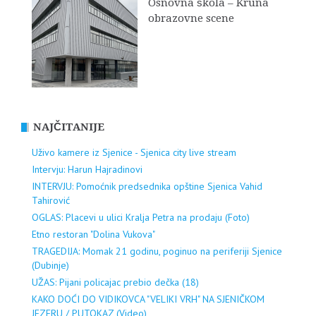
Osnovna škola – Kruna
obrazovne scene
NAJČITANIJE
Uživo kamere iz Sjenice - Sjenica city live stream
Intervju: Harun Hajradinovi
INTERVJU: Pomoćnik predsednika opštine Sjenica Vahid
Tahirović
OGLAS: Placevi u ulici Kralja Petra na prodaju (Foto)
Etno restoran "Dolina Vukova"
TRAGEDIJA: Momak 21 godinu, poginuo na periferiji Sjenice
(Dubinje)
UŽAS: Pijani policajac prebio dečka (18)
KAKO DOĆI DO VIDIKOVCA "VELIKI VRH" NA SJENIČKOM
JEZERU / PUTOKAZ (Video)