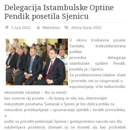
Delegacija Istambulske Optine
Pendik posetila Sjenicu
3. Jula 2010.
WebAdmin
Arhiva Vijesti 2010
U okviru trodnevne posete
Sandaku, tridesetšestolana
politiko
privredna delegacija
istambulske opštine Pendik,
posetila je i Sjenicu.
Sa predstavnicima lokalne vlasti
i privrede, oni su razgovarali o
uspostavljanju vrše kulturološko
ekonomske saradnje – što su naveli
kao osnovni cilj posete – do kojeg se stie, kau, intenzivnijim
meusobnim posetama. Sastanak u Sjenici je bio dobra prilika za
meusobno predstavljanje i upoznavanje sjenikih i turskih privrednika,
a
pošto su prirodni potencijali Sjenice i gostoprimstvo naroda ono što
oduševljava posetioce, domaini su se dosetili da, kao podsetnik