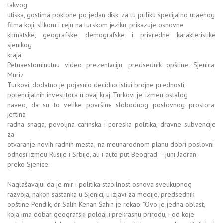
takvog
utiska, gostima poklone po jedan disk, za tu priliku specijalno uraenog
filma koji, slikom i reju na turskom jeziku, prikazuje osnovne
klimatske, geografske, demografske i privredne karakteristike
sjenikog
kraja.
Petnaestominutnu video prezentaciju, predsednik opštine Sjenica,
Muriz
Turkovi, dodatno je pojasnio decidno istiui brojne prednosti
potencijalnih investitora u ovaj kraj. Turkovi je, izmeu ostalog
naveo, da su to velike površine slobodnog poslovnog prostora,
jeftina
radna snaga, povoljna carinska i poreska politika, dravne subvencije
za
otvaranje novih radnih mesta; na meunarodnom planu dobri poslovni
odnosi izmeu Rusije i Srbije, ali i auto put Beograd – juni Jadran
preko Sjenice.
Naglašavajui da je mir i politika stabilnost osnova sveukupnog
razvoja, nakon sastanka u Sjenici, u izjavi za medije, predsednik
opštine Pendik, dr Salih Kenan Šahin je rekao: ”Ovo je jedna oblast,
koja ima dobar geografski poloaj i prekrasnu prirodu, i od koje