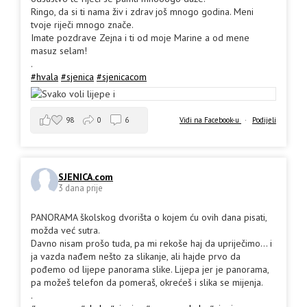
Ringo, da si ti nama živ i zdrav još mnogo godina. Meni
tvoje riječi mnogo znače.
Imate pozdrave Zejna i ti od moje Marine a od mene
masuz selam!
.
#hvala
#sjenica
#sjenicacom
98
0
6
Vidi na Facebook-u
·
Podijeli
SJENICA.com
3 dana prije
PANORAMA školskog dvorišta o kojem ću ovih dana pisati,
možda već sutra.
Davno nisam prošo tuda, pa mi rekoše haj da upriječimo... i
ja vazda nađem nešto za slikanje, ali hajde prvo da
pođemo od lijepe panorama slike. Lijepa jer je panorama,
pa možeš telefon da pomeraš, okrećeš i slika se mijenja.
.