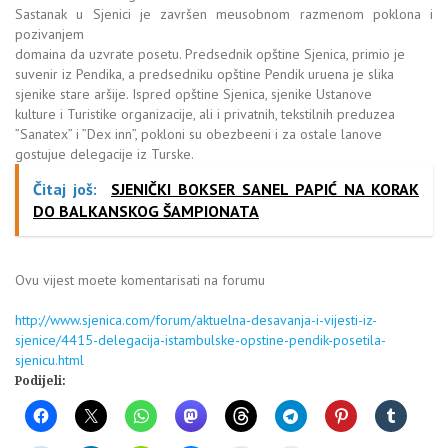
Sastanak u Sjenici je završen meusobnom razmenom poklona i
pozivanjem
domaina da uzvrate posetu. Predsednik opštine Sjenica, primio je
suvenir iz Pendika, a predsedniku opštine Pendik uruena je slika
sjenike stare aršije. Ispred opštine Sjenica, sjenike Ustanove
kulture i Turistike organizacije, ali i privatnih, tekstilnih preduzea
”Sanatex” i ”Dex inn”, pokloni su obezbeeni i za ostale lanove
gostujue delegacije iz Turske.
Čitaj još:
SJENIČKI BOKSER SANEL PAPIĆ NA KORAK
DO BALKANSKOG ŠAMPIONATA
Ovu vijest moete komentarisati na forumu
http://www.sjenica.com/forum/aktuelna-desavanja-i-vijesti-iz-
sjenice/4415-delegacija-istambulske-opstine-pendik-posetila-
sjenicu.html
Podijeli: