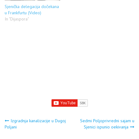
fazi…
Sjenička delegacija dočekana
u Frankfurtu (Video)
In "Dijaspora"
Navigacija
Izgradnja kanalizacije u Dugoj
Sedmi Poljoprivredni sajam u
Poljani
Sjenici ispunio oekivanja
članaka