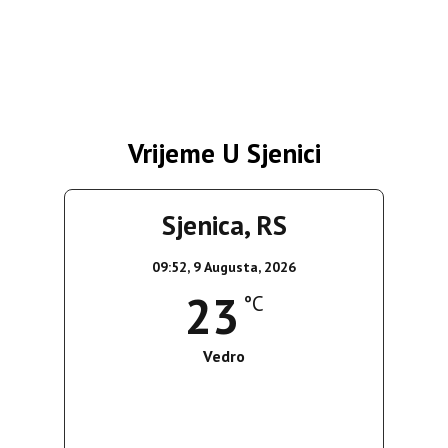
Vrijeme U Sjenici
Sjenica, RS
09:52,
9 Augusta, 2026
23
°C
Vedro
Wind Gust:
12 Km/h
Clouds:
0%
Sunrise:
05:38