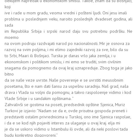
oekujem napredak u ekonomskom smislu. Takoe, znam da su Bošnjaci,
koji
ive i rade u mom gradu, veoma vredni i pošteni ljudi. Oni jesu imali
problma u poslednjem veku, naroito poslednjih dvadeset godina, ali
sada
im Republika Srbija i srpski narod daju svu potrebnu podršku. Ne
moemo
na ovom podruju razdvajati narod po nacionalnosti. Mir je osnova za
razvoj na svim poljima, i mi elimo zajedniki razvoj za sve, bilo da su
to Srbi, Maari ili Bošnjaci. Turska je danas vrlo jaka zemlja, i u
ekonomskom i politikom smislu, i mi emo se truditi, svim civilnim
snagama da pomognemo da ovaj kraj uznapreduje. Zbog toga je jako
bitno
da se naše veze uvrste. Naše poverenje e se uvrstiti meusobnim
posetama, što e nam dati šansu za uspešnu saradnju. Naš grad, naša
drava i Vlada su voljni da pomognu, a takvo raspoloenje vidimo i kod
Vlade Srbije i u sandakim opštinama. ”
Zahvalivši se gostima na poseti, predsednik opštine Sjenica, Muriz
Turkovi je izjavio: ”Nadam se da e, ovde prisutna gospoda preneti i
predstaviti ostalim privrednicima u Turskoj, ono ime Sjenica raspolae,
i da e se kod njih pojaviti interes za ulaganje u ovaj kraj. elja mi
je da se uskoro vidimo u Istambulu ili ovde, ali da neki poslovi tada
budu konkretno dogovoreni.”