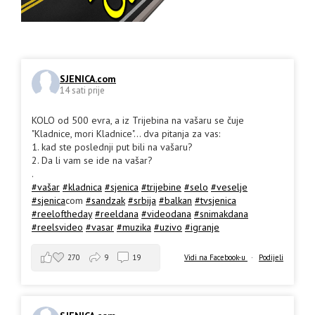
SJENICA.com
14 sati prije
KOLO od 500 evra, a iz Trijebina na vašaru se čuje
"Kladnice, mori Kladnice"... dva pitanja za vas:
1. kad ste poslednji put bili na vašaru?
2. Da li vam se ide na vašar?
.
#vašar
#kladnica
#sjenica
#trijebine
#selo
#veselje
#sjenica
com
#sandzak
#srbija
#balkan
#tvsjenica
#reeloftheday
#reeldana
#videodana
#snimakdana
#reelsvideo
#vasar
#muzika
#uzivo
#igranje
270
9
19
Vidi na Facebook-u
·
Podijeli