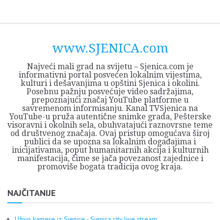
Skip
Opština
JEZERO
FORUM
Početna
Istorija
Privreda
Kultura
Geografija
O
REGIONALNI
ZMAJEVAC
TV
TV
OGLASI
Kontakt
to
Sjenica
Opštine
tvrđavi
CENTAR
iz
SJENICA
content
Sjenica
Sandžaka
www.SJENICA.com
Najveći mali grad na svijetu – Sjenica.com je
informativni portal posvećen lokalnim vijestima,
kulturi i dešavanjima u opštini Sjenica i okolini.
Posebnu pažnju posvećuje video sadržajima,
prepoznajući značaj YouTube platforme u
savremenom informisanju. Kanal TVSjenica na
YouTube-u pruža autentične snimke grada, Pešterske
visoravni i okolnih sela, obuhvatajući raznovrsne teme
od društvenog značaja. Ovaj pristup omogućava široj
publici da se upozna sa lokalnim događajima i
inicijativama, poput humanitarnih akcija i kulturnih
manifestacija, čime se jača povezanost zajednice i
promoviše bogata tradicija ovog kraja.
NAJČITANIJE
Uživo kamere iz Sjenice - Sjenica city live stream