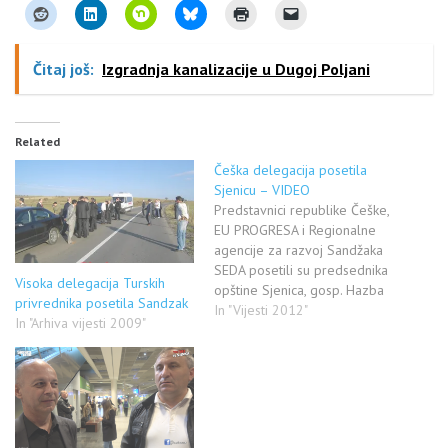
Čitaj još:
Izgradnja kanalizacije u Dugoj Poljani
Related
Češka delegacija posetila
Sjenicu – VIDEO
Predstavnici republike Češke,
EU PROGRESA i Regionalne
agencije za razvoj Sandžaka
SEDA posetili su predsednika
Visoka delegacija Turskih
opštine Sjenica, gosp. Hazba
privrednika posetila Sandzak
Mujovića. Razgovarali su o
In "Vijesti 2012"
In "Arhiva vijesti 2009"
realizaciji projekata koji oni
finansijski pomažu u ovoj
opštini i nisu sakrili
zadovoljstvo o uspešnoj
saradnji sa našom opštinom.
U pitanju su projekti koji su u