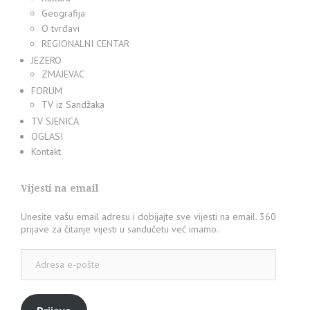
Geografija
O tvrđavi
REGIONALNI CENTAR
JEZERO
ZMAJEVAC
FORUM
TV iz Sandžaka
TV SJENICA
OGLASI
Kontakt
Vijesti na email
Unesite vašu email adresu i dobijajte sve vijesti na email. 360
prijave za čitanje vijesti u sandučetu već imamo.
Adresa
e-
pošte