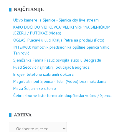
NAJČITANIJE
Uživo kamere iz Sjenice - Sjenica city live stream
KAKO DOĆI DO VIDIKOVCA "VELIKI VRH" NA SJENIČKOM
JEZERU / PUTOKAZ (Video)
OGLAS: Placevi u ulici Kralja Petra na prodaju (Foto)
INTERVJU: Pomoćnik predsednika opštine Sjenica Vahid
Tahirović
Sjeničanka Fahira Fazlić osvojila zlato u Beogradu
Fuad Šećović najhrabriji policajac Beograda
Brojevi telefona izabranih doktora
Magistralni put Sjenica - Tutin (Video) bez makadama
Mirza Šoljanin se oženio
Četiri izborne liste formirale skupštinsku većinu / Sjenica
ARHIVA
ARHIVA