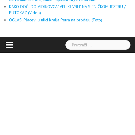
KAKO DOĆI DO VIDIKOVCA "VELIKI VRH" NA SJENIČKOM JEZERU /
PUTOKAZ (Video)
OGLAS: Placevi u ulici Kralja Petra na prodaju (Foto)
Pretraga: