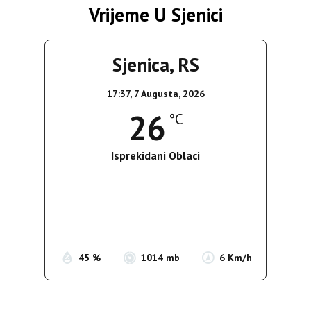
Vrijeme U Sjenici
Sjenica, RS
17:37,
7 Augusta, 2026
26
°C
Isprekidani Oblaci
Wind Gust:
9 Km/h
Clouds:
70%
Sunrise:
05:36
Sunset:
19:55
45 %
1014 mb
6 Km/h