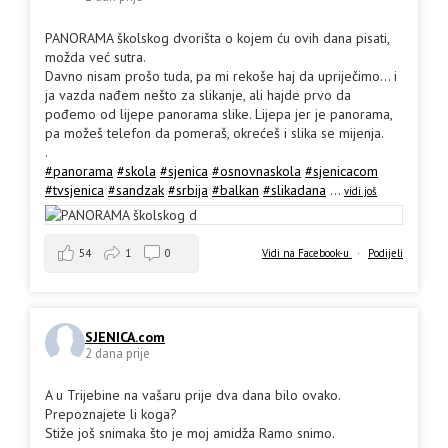
PANORAMA školskog dvorišta o kojem ću ovih dana pisati,
možda već sutra.
Davno nisam prošo tuda, pa mi rekoše haj da upriječimo... i
ja vazda nađem nešto za slikanje, ali hajde prvo da
pođemo od lijepe panorama slike. Lijepa jer je panorama,
pa možeš telefon da pomeraš, okrećeš i slika se mijenja.
.
#panorama
#skola
#sjenica
#osnovnaskola
#sjenicacom
#tvsjenica
#sandzak
#srbija
#balkan
#slikadana
...
vidi još
54
1
0
Vidi na Facebook-u
·
Podijeli
SJENICA.com
2 dana prije
A u Trijebine na vašaru prije dva dana bilo ovako.
Prepoznajete li koga?
Stiže još snimaka što je moj amidža Ramo snimo.