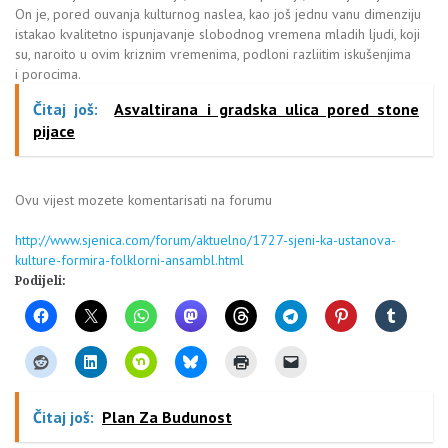
On je, pored ouvanja kulturnog naslea, kao još jednu vanu dimenziju
istakao kvalitetno ispunjavanje slobodnog vremena mladih ljudi, koji
su, naroito u ovim kriznim vremenima, podloni razliitim iskušenjima
i porocima.
Čitaj još:
Asvaltirana i gradska ulica pored stone
pijace
Ovu vijest mozete komentarisati na forumu
http://www.sjenica.com/forum/aktuelno/1727-sjeni-ka-ustanova-
kulture-formira-folklorni-ansambl.html
Podijeli:
Čitaj još:
Plan Za Budunost