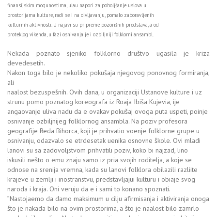
finansijskim mogunostima, ulau napori za poboljšanje uslova u
prostorijama kulture, radi se i na oivljavanju, pomalo zaboravljenih
kulturnih aktivnosti. U najavi su pripreme pozorišnih predstava, a od
proteklog vikenda, u fazi osnivanja je i ozbiljniji folklorni ansambl.
Nekada poznato sjeniko folklorno društvo ugasila je kriza
devedesetih.
Nakon toga bilo je nekoliko pokušaja njegovog ponovnog formiranja,
ali
naalost bezuspešnih. Ovih dana, u organizaciji Ustanove kulture i uz
strunu pomo poznatog koreografa iz Roaja Ibiša Kujevia, ije
angaovanje uliva nadu da e ovakav pokušaj ovoga puta uspeti, poinje
osnivanje ozbiljnijeg folklornog ansambla. Na poziv profesora
geografije Reda Bihorca, koji je prihvatio voenje folklorne grupe u
osnivanju, odazvalo se etrdesetak uenika osnovne škole. Ovi mladi
lanovi su sa zadovoljstvom prihvatili poziv, koko bi najzad, lino
iskusili nešto o emu znaju samo iz pria svojih roditelja, a koje se
odnose na srenija vremna, kada su lanovi folklora obilazili razliite
krajeve u zemlji i inostranstvu, predstavljajui kulturu i obiaje svog
naroda i kraja. Oni veruju da e i sami to konano spoznati.
”Nastojaemo da damo maksimum u cilju afirmisanja i aktiviranja onoga
što je nakada bilo na ovim prostorima, a što je naalost bilo zamrlo