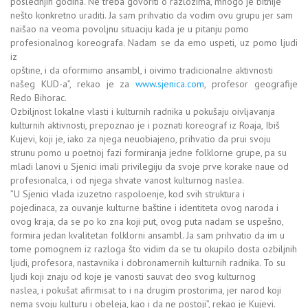
poslednjih godina. Ne treba govoriti o razlozima, mnogo je bitnije
nešto konkretno uraditi. Ja sam prihvatio da vodim ovu grupu jer sam
naišao na veoma povoljnu situaciju kada je u pitanju pomo
profesionalnog koreografa. Nadam se da emo uspeti, uz pomo ljudi
iz
opštine, i da oformimo ansambl, i oivimo tradicionalne aktivnosti
našeg KUD-a”, rekao je za
www.sjenica.com
, profesor geografije
Redo Bihorac.
Ozbiljnost lokalne vlasti i kulturnih radnika u pokušaju oivljavanja
kulturnih aktivnosti, prepoznao je i poznati koreograf iz Roaja, Ibiš
Kujevi, koji je, iako za njega neuobiajeno, prihvatio da prui svoju
strunu pomo u poetnoj fazi formiranja jedne folklorne grupe, pa su
mladi lanovi u Sjenici imali privilegiju da svoje prve korake naue od
profesionalca, i od njega shvate vanost kulturnog naslea.
”U Sjenici vlada izuzetno raspoloenje, kod svih struktura i
pojedinaca, za ouvanje kulturne baštine i identiteta ovog naroda i
ovog kraja, da se po ko zna koji put, ovog puta nadam se uspešno,
formira jedan kvalitetan folklorni ansambl. Ja sam prihvatio da im u
tome pomognem iz razloga što vidim da se tu okupilo dosta ozbiljnih
ljudi, profesora, nastavnika i dobronamernih kulturnih radnika. To su
ljudi koji znaju od koje je vanosti sauvat deo svog kulturnog
naslea, i pokušat afirmisat to i na drugim prostorima, jer narod koji
nema svoju kulturu i obeleja, kao i da ne postoji”, rekao je Kujevi.