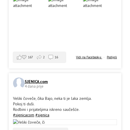
167
2
16
Vidi na Facebook-u
·
Podijeli
SJENICA.com
4 dana prije
Veliki čoveče, čika Bajo, neka ti je laka zemlja.
Pokoj ti duši.
Rodbini i prijateljima iskreno saučešće.
#sjenicacom
#sjenica