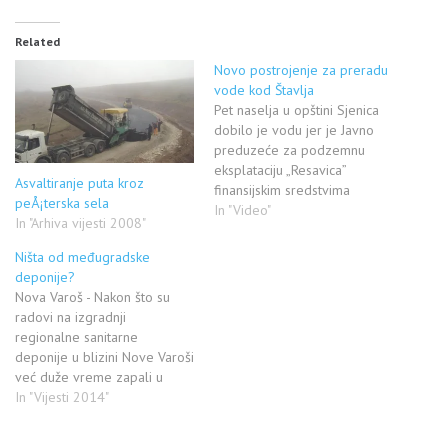
Related
Novo postrojenje za preradu
vode kod Štavlja
Pet naselja u opštini Sjenica
dobilo je vodu jer je Javno
preduzeće za podzemnu
eksplataciju „Resavica”
Asvaltiranje puta kroz
finansijskim sredstvima
peÅ¡terska sela
pomoglo izgradnju
In "Video"
In "Arhiva vijesti 2008"
Postrojenja za prečišćavanje
vode u naselju Gradac. Ovo
Ništa od međugradske
preduzeće je ulagalo i u
deponije?
izgradnju neophodne
Nova Varoš - Nakon što su
cevovodene mreže, što je
radovi na izgradnji
uslov za privredni razvoj
regionalne sanitarne
sjeničkog kraja, istakao je
deponije u blizini Nove Varoši
direktor “Resavice” Vladan…
već duže vreme zapali u
ćorsokak zbog nedostatka
In "Vijesti 2014"
para i neagilnosti lokalnih
samouprava, ovo pitanje