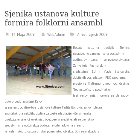
Sjenika ustanova kulture
formira folklorni ansambl
13. Maja 2009.
WebAdmin
Arhiva vijesti 2009
Bogata kulturna tradicija Sjenice,
nepravedno zanemarivana poslednjih
godina, ovih dana, ini se, ponovo oivljava.
Zahvaljujui finansijskim
sredstvima EU i Vlade Švajcarske,
dobijenih posredstvom PRO programa,
prostorije Kulturno umetnikog društva
”Jedinstvo” su u poodmakloj
fazi renoviranja, i oekuje se da radovi
uskoro budu završeni. Kako
saznajemo od direktora Ustanove kulture, Fadila Bajrovia, za kompletan
završetak, pre nekoliko godina zapoete adaptacije višenamenske
bioskopske sale još uvek nisu obezbeena sredstva, ali se trenutno,
sredstvima iz opštinskog budeta, izvode radovi na ureenju
kancelarijskog prostora unutar pomenutog objekta. Dok se, u skladu s