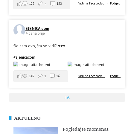
Vidi na Facebook-u
·
Podijeli
122
4
152
SJENICA.com
4 dana prije
Đe sam ovo, šta se vidi? ♥️♥️♥️
.
#sjenicacom
145
1
16
Vidi na Facebook-u
·
Podijeli
Još
AKTUELNO
Pogledajte momenat