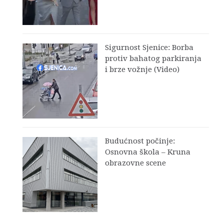
Sigurnost Sjenice: Borba
protiv bahatog parkiranja
i brze vožnje (Video)
Budućnost počinje:
Osnovna škola – Kruna
obrazovne scene