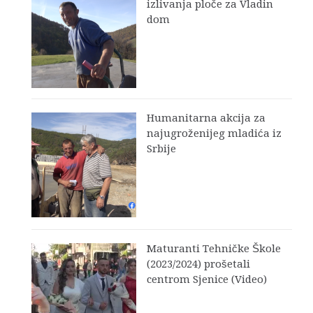
izlivanja ploče za Vladin
dom
Humanitarna akcija za
najugroženijeg mladića iz
Srbije
Maturanti Tehničke Škole
(2023/2024) prošetali
centrom Sjenice (Video)