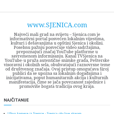
Skip
Opština
JEZERO
FORUM
Početna
Istorija
Privreda
Kultura
Geografija
O
REGIONALNI
ZMAJEVAC
TV
TV
OGLASI
Kontakt
to
Sjenica
Opštine
tvrđavi
CENTAR
iz
SJENICA
content
Sjenica
Sandžaka
www.SJENICA.com
Najveći mali grad na svijetu – Sjenica.com je
informativni portal posvećen lokalnim vijestima,
kulturi i dešavanjima u opštini Sjenica i okolini.
Posebnu pažnju posvećuje video sadržajima,
prepoznajući značaj YouTube platforme u
savremenom informisanju. Kanal TVSjenica na
YouTube-u pruža autentične snimke grada, Pešterske
visoravni i okolnih sela, obuhvatajući raznovrsne teme
od društvenog značaja. Ovaj pristup omogućava široj
publici da se upozna sa lokalnim događajima i
inicijativama, poput humanitarnih akcija i kulturnih
manifestacija, čime se jača povezanost zajednice i
promoviše bogata tradicija ovog kraja.
NAJČITANIJE
Uživo kamere iz Sjenice - Sjenica city live stream