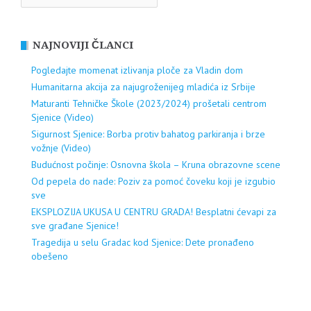
NAJNOVIJI ČLANCI
Pogledajte momenat izlivanja ploče za Vladin dom
Humanitarna akcija za najugroženijeg mladića iz Srbije
Maturanti Tehničke Škole (2023/2024) prošetali centrom
Sjenice (Video)
Sigurnost Sjenice: Borba protiv bahatog parkiranja i brze
vožnje (Video)
Budućnost počinje: Osnovna škola – Kruna obrazovne scene
Od pepela do nade: Poziv za pomoć čoveku koji je izgubio
sve
EKSPLOZIJA UKUSA U CENTRU GRADA! Besplatni ćevapi za
sve građane Sjenice!
Tragedija u selu Gradac kod Sjenice: Dete pronađeno
obešeno