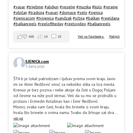
.
#vasar
#trijebine
#alidjun
#veselje
#muzika
#kolo
#igranje
#običaji
#tradicija
#vasari
#domace
#selo
#sjenica
#sjenicacom
#tvsjenica
#sandzak
#srbija
#balkan
#reeldana
#balkanreels
#reeloftheday
#reelsvideo
#balkanreels
468
14
18
Vidi na Facebook-u
·
Podijeli
SJENICA.com
3 dana prije
ŠTA ti je lokal patriotizam i ljubav prema svom kraju. Javio
mi se Almir Redžović sinoć sa nekoliko slika sa lica mesta.
Krenuo je bez poziva i neke akcije da čisti u Dugoj Poljani
od česme na niže pod strmac. Veli da su mu se pridružili u
prolazu i Ermedin Kolašinac kao i Emir Redžović.
Momci, svaka vam čast, hvala što brinete o svom kraju,
hvala što brinete o svima nama. Svako da žrtvuje sat dva
...
vidi još