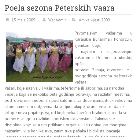
Poela sezona Peterskih vaara
13. Maja 2009.
WebAdmin
Arhiva vijesti 2009
Prvomajskim vašarima u
Karajukie Bunarima i Ponorcu u
sjenikom kraju,
i najveim i najposeenijim
vašarom u Delimeu u tutinskoj
opštini,
odranim 2.maja, otvorena je i
ovogodišnja sezona pešterskih
vašara.
Vašari, koje nazivaju i vaširima, teferidima ili saborima, su narodna
veselja koja se nekoliko puta godišnje odravaju na razliitim mestima,
pod ”otvorenim nebom” i pod šatorima, sa decenijama, ili ak vekovima
istom namerom i ciljevima da se ljudi okupe, drue i vesele; da se
sklope nova prijateljstva, od kojih neka završe i brakom, kao i da se
odmere snage u razliitim sportskim aktivnostima. Takmiarske
discipline, koje se u tim prilikama organizuju su obino, po mnogima
najzanimljivije konjike trke, zatim trke pešaka i biciklista, bacanje