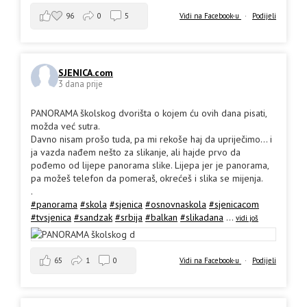
96
0
5
Vidi na Facebook-u
·
Podijeli
SJENICA.com
3 dana prije
PANORAMA školskog dvorišta o kojem ću ovih dana pisati,
možda već sutra.
Davno nisam prošo tuda, pa mi rekoše haj da upriječimo... i
ja vazda nađem nešto za slikanje, ali hajde prvo da
pođemo od lijepe panorama slike. Lijepa jer je panorama,
pa možeš telefon da pomeraš, okrećeš i slika se mijenja.
.
#panorama
#skola
#sjenica
#osnovnaskola
#sjenicacom
#tvsjenica
#sandzak
#srbija
#balkan
#slikadana
...
vidi još
65
1
0
Vidi na Facebook-u
·
Podijeli