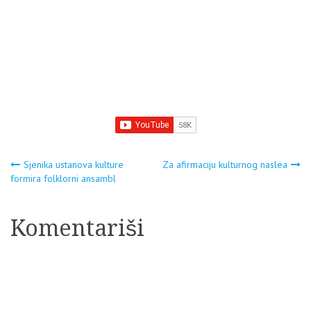
Navigacija
Sjenika ustanova kulture
Za afirmaciju kulturnog naslea
formira folklorni ansambl
članaka
Komentariši