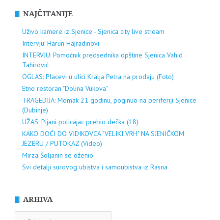
NAJČITANIJE
Uživo kamere iz Sjenice - Sjenica city live stream
Intervju: Harun Hajradinovi
INTERVJU: Pomoćnik predsednika opštine Sjenica Vahid
Tahirović
OGLAS: Placevi u ulici Kralja Petra na prodaju (Foto)
Etno restoran "Dolina Vukova"
TRAGEDIJA: Momak 21 godinu, poginuo na periferiji Sjenice
(Dubinje)
UŽAS: Pijani policajac prebio dečka (18)
KAKO DOĆI DO VIDIKOVCA "VELIKI VRH" NA SJENIČKOM
JEZERU / PUTOKAZ (Video)
Mirza Šoljanin se oženio
Svi detalji surovog ubistva i samoubistva iz Rasna
ARHIVA
ARHIVA