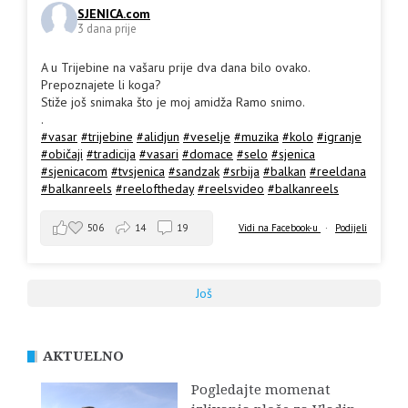
SJENICA.com
3 dana prije
A u Trijebine na vašaru prije dva dana bilo ovako.
Prepoznajete li koga?
Stiže još snimaka što je moj amidža Ramo snimo.
.
#vasar
#trijebine
#alidjun
#veselje
#muzika
#kolo
#igranje
#običaji
#tradicija
#vasari
#domace
#selo
#sjenica
#sjenicacom
#tvsjenica
#sandzak
#srbija
#balkan
#reeldana
#balkanreels
#reeloftheday
#reelsvideo
#balkanreels
506
14
19
Vidi na Facebook-u
·
Podijeli
Još
AKTUELNO
Pogledajte momenat