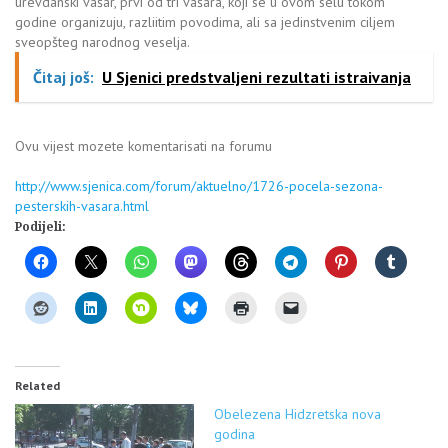
urevdanski vašar, prvi od tri vašara, koji se u ovom selu tokom
godine organizuju, razliitim povodima, ali sa jedinstvenim ciljem
sveopšteg narodnog veselja.
Čitaj još:
U Sjenici predstvaljeni rezultati istraivanja
Ovu vijest mozete komentarisati na forumu
http://www.sjenica.com/forum/aktuelno/1726-pocela-sezona-
pesterskih-vasara.html
Podijeli:
Related
Obelezena Hidzretska nova
godina