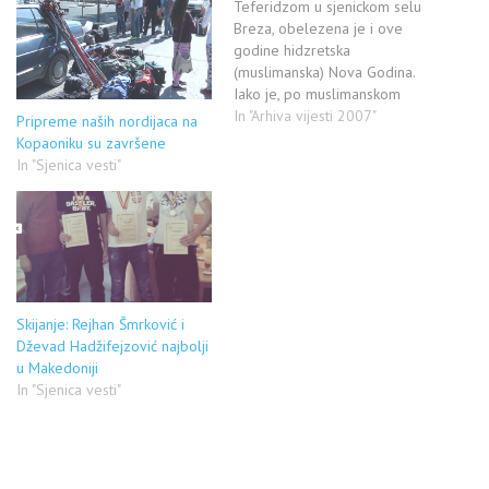
Teferidzom u sjenickom selu
Breza, obelezena je i ove
godine hidzretska
(muslimanska) Nova Godina.
Iako je, po muslimanskom
kalendaru, nova 1427.godina
In "Arhiva vijesti 2007"
Pripreme naših nordijaca na
pocela jos u februaru, 25.jun
Kopaoniku su završene
je datum na koji MZ
In "Sjenica vesti"
Razdaginja, obelezava ovaj
praznik. Tradicija
obelezavanja muslimanske
Nove Godine na ovakav nacin,
duga je deceniju i po. ,,Sve
je…
Skijanje: Rejhan Šmrković i
Dževad Hadžifejzović najbolji
u Makedoniji
In "Sjenica vesti"