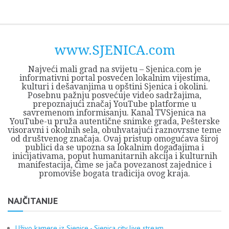
Skip
Opština
JEZERO
FORUM
Početna
Istorija
Privreda
Kultura
Geografija
O
REGIONALNI
ZMAJEVAC
TV
TV
OGLASI
Kontakt
to
Sjenica
Opštine
tvrđavi
CENTAR
iz
SJENICA
content
Sjenica
Sandžaka
www.SJENICA.com
Najveći mali grad na svijetu – Sjenica.com je
informativni portal posvećen lokalnim vijestima,
kulturi i dešavanjima u opštini Sjenica i okolini.
Posebnu pažnju posvećuje video sadržajima,
prepoznajući značaj YouTube platforme u
savremenom informisanju. Kanal TVSjenica na
YouTube-u pruža autentične snimke grada, Pešterske
visoravni i okolnih sela, obuhvatajući raznovrsne teme
od društvenog značaja. Ovaj pristup omogućava široj
publici da se upozna sa lokalnim događajima i
inicijativama, poput humanitarnih akcija i kulturnih
manifestacija, čime se jača povezanost zajednice i
promoviše bogata tradicija ovog kraja.
NAJČITANIJE
Uživo kamere iz Sjenice - Sjenica city live stream