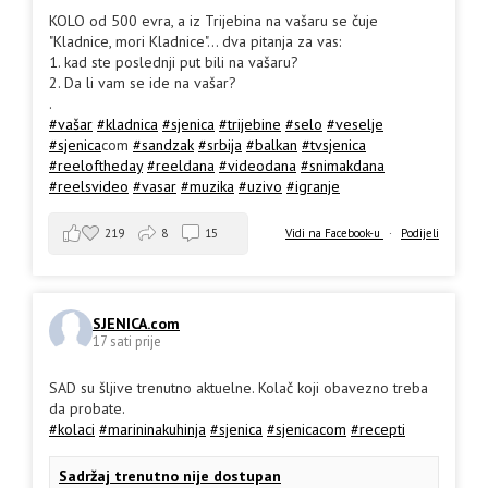
KOLO od 500 evra, a iz Trijebina na vašaru se čuje
"Kladnice, mori Kladnice"... dva pitanja za vas:
1. kad ste poslednji put bili na vašaru?
2. Da li vam se ide na vašar?
.
#vašar
#kladnica
#sjenica
#trijebine
#selo
#veselje
#sjenica
com
#sandzak
#srbija
#balkan
#tvsjenica
#reeloftheday
#reeldana
#videodana
#snimakdana
#reelsvideo
#vasar
#muzika
#uzivo
#igranje
219
8
15
Vidi na Facebook-u
·
Podijeli
SJENICA.com
17 sati prije
SAD su šljive trenutno aktuelne. Kolač koji obavezno treba
da probate.
#kolaci
#marininakuhinja
#sjenica
#sjenicacom
#recepti
Sadržaj trenutno nije dostupan