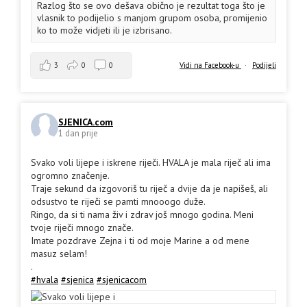
Razlog što se ovo dešava obično je rezultat toga što je
vlasnik to podijelio s manjom grupom osoba, promijenio
ko to može vidjeti ili je izbrisano.
3
0
0
Vidi na Facebook-u
·
Podijeli
SJENICA.com
1 dan prije
Svako voli lijepe i iskrene riječi. HVALA je mala riječ ali ima
ogromno značenje.
Traje sekund da izgovoriš tu riječ a dvije da je napišeš, ali
odsustvo te riječi se pamti mnooogo duže.
Ringo, da si ti nama živ i zdrav još mnogo godina. Meni
tvoje riječi mnogo znače.
Imate pozdrave Zejna i ti od moje Marine a od mene
masuz selam!
.
#hvala
#sjenica
#sjenicacom