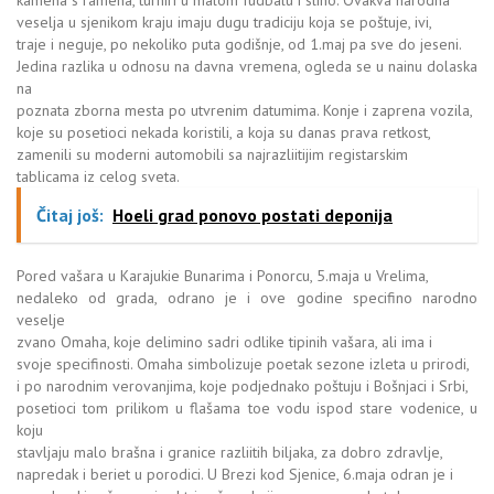
kamena s ramena, turniri u malom fudbalu i slino. Ovakva narodna
veselja u sjenikom kraju imaju dugu tradiciju koja se poštuje, ivi,
traje i neguje, po nekoliko puta godišnje, od 1.maj pa sve do jeseni.
Jedina razlika u odnosu na davna vremena, ogleda se u nainu dolaska
na
poznata zborna mesta po utvrenim datumima. Konje i zaprena vozila,
koje su posetioci nekada koristili, a koja su danas prava retkost,
zamenili su moderni automobili sa najrazliitijim registarskim
tablicama iz celog sveta.
Čitaj još:
Hoeli grad ponovo postati deponija
Pored vašara u Karajukie Bunarima i Ponorcu, 5.maja u Vrelima,
nedaleko od grada, odrano je i ove godine specifino narodno
veselje
zvano Omaha, koje delimino sadri odlike tipinih vašara, ali ima i
svoje specifinosti. Omaha simbolizuje poetak sezone izleta u prirodi,
i po narodnim verovanjima, koje podjednako poštuju i Bošnjaci i Srbi,
posetioci tom prilikom u flašama toe vodu ispod stare vodenice, u
koju
stavljaju malo brašna i granice razliitih biljaka, za dobro zdravlje,
napredak i beriet u porodici. U Brezi kod Sjenice, 6.maja odran je i