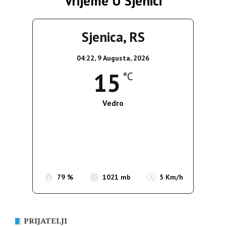
Vrijeme U Sjenici
Sjenica, RS
04:22,
9 Augusta, 2026
15
°C
Vedro
Wind Gust:
5 Km/h
Clouds:
5%
Sunrise:
05:38
Sunset:
19:52
79 %
1021 mb
5 Km/h
PRIJATELJI