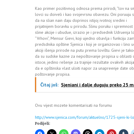
Kao primer pozitivnog odnosa prema prirodi, ”lov na sm
lovci su doiveli i kao svojevrsnu obavezu. Oni poruuju
da na slian nain daju doprinos istijoj ivotnoj sredini i
prijatnijem boravku u prirodu. Slinu poruku i spremnost
sline akcije i ubudue, izrazio je i predsednik Udruenja 
”Vrhovi”, Mensur Gievi, koji ujedno obavlja i funkciju za
predsdnika opštine Sjenica i koji je organizovao i lino 
akciji išenja prirode na putu prema lovištu. Gievi je tak
da su sudske kazne za nepoštovanje propisa u oblasti 
istoce, jedino rešenje za trajnije rezultate ovakvih akcija
da e opštinska vlast uloiti napor za unapreenje date obl
poštovanje propisa.
Čitaj još:
Sjeniani i dalje duguju preko 25 m
Ovu vijest mozete komentarisati na forumu
http://www.sjenica.com/forum/aktuelno/1725-sjeni-ki-lov
Podijeli: