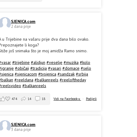
SJENICA.com
2 dana prije
A u Trijebine na vašaru prije dva dana bilo ovako.
Prepoznajete li koga?
Stiže još snimaka što je moj amidža Ramo snimo.
#vasar
#trijebine
#alidjun
#veselje
#muzika
#kolo
#igranje
#običaji
#tradicija
#vasari
#domace
#selo
#sjenica
#sjenicacom
#tvsjenica
#sandzak
#srbija
#balkan
#reeldana
#balkanreels
#reeloftheday
#reelsvideo
#balkanreels
474
14
18
Vidi na Facebook-u
·
Podijeli
SJENICA.com
3 dana prije