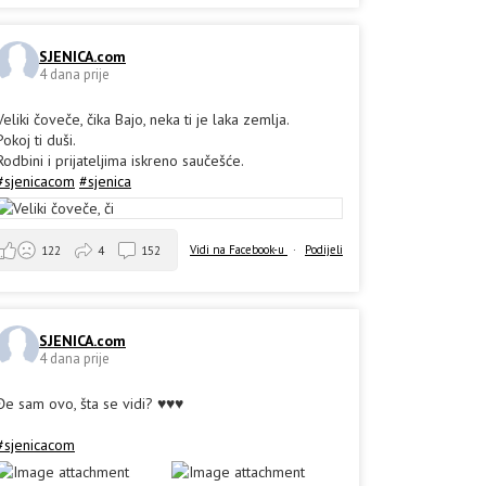
SJENICA.com
4 dana prije
Veliki čoveče, čika Bajo, neka ti je laka zemlja.
Pokoj ti duši.
Rodbini i prijateljima iskreno saučešće.
#sjenicacom
#sjenica
Vidi na Facebook-u
·
Podijeli
122
4
152
SJENICA.com
4 dana prije
Đe sam ovo, šta se vidi? ♥️♥️♥️
#sjenicacom