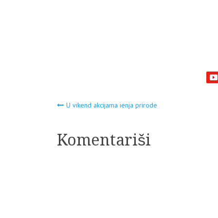
Navigacija
U vikend akcijama ienja prirode
članaka
Komentariši