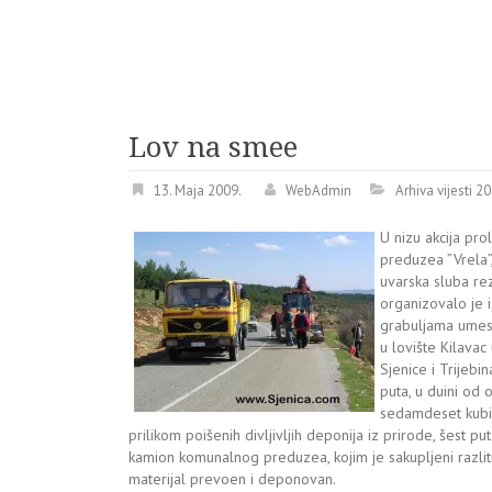
Lov na smee
13. Maja 2009.
WebAdmin
Arhiva vijesti 2
U nizu akcija pr
preduzea ”Vrela”
uvarska sluba rez
organizovalo je i
grabuljama umest
u lovište Kilava
Sjenice i Trijebi
puta, u duini od 
sedamdeset kubi
prilikom poišenih divljivljih deponija iz prirode, šest pu
kamion komunalnog preduzea, kojim je sakupljeni razlit
materijal prevoen i deponovan.