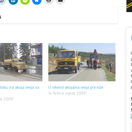
s
toku, ira akcija ienja za
U vikend akcijama ienja prirode
.
In "Arhiva vijesti 2009"
sti 2009"