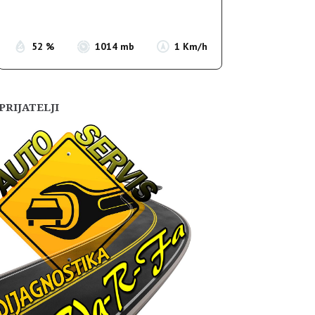
Sunset:
19:55
52 %
1014 mb
1 Km/h
PRIJATELJI