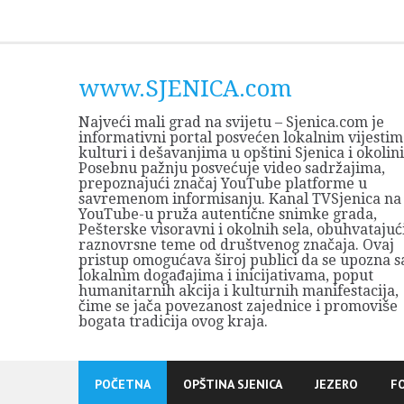
Skip
to
content
www.SJENICA.com
Najveći mali grad na svijetu – Sjenica.com je
informativni portal posvećen lokalnim vijestim
kulturi i dešavanjima u opštini Sjenica i okolini
Posebnu pažnju posvećuje video sadržajima,
prepoznajući značaj YouTube platforme u
savremenom informisanju. Kanal TVSjenica na
YouTube-u pruža autentične snimke grada,
Pešterske visoravni i okolnih sela, obuhvatajuć
raznovrsne teme od društvenog značaja. Ovaj
pristup omogućava široj publici da se upozna s
lokalnim događajima i inicijativama, poput
humanitarnih akcija i kulturnih manifestacija,
čime se jača povezanost zajednice i promoviše
bogata tradicija ovog kraja.
POČETNA
OPŠTINA SJENICA
JEZERO
F