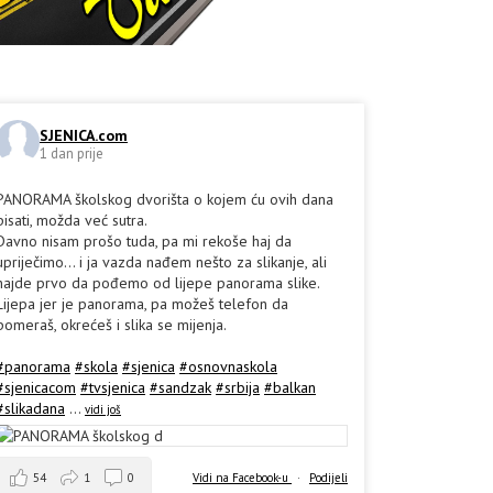
SJENICA.com
1 dan prije
PANORAMA školskog dvorišta o kojem ću ovih dana
pisati, možda već sutra.
Davno nisam prošo tuda, pa mi rekoše haj da
upriječimo... i ja vazda nađem nešto za slikanje, ali
hajde prvo da pođemo od lijepe panorama slike.
Lijepa jer je panorama, pa možeš telefon da
pomeraš, okrećeš i slika se mijenja.
#panorama
#skola
#sjenica
#osnovnaskola
#sjenicacom
#tvsjenica
#sandzak
#srbija
#balkan
#slikadana
...
vidi još
54
1
0
Vidi na Facebook-u
·
Podijeli