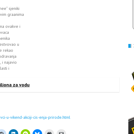
ee” sjeniki
 svim graanima
 na ovakve i
lovaca
menika
uestvovao u
oe rekao
odravanja
, i najavio
asti i
iliona za vodu
ci-u-vikend-akciji-cis-enja-prirode.html