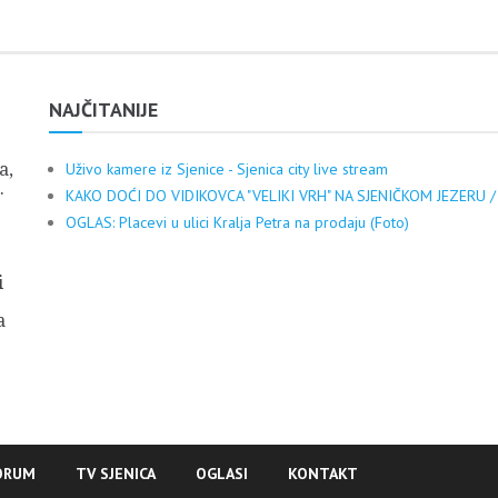
NAJČITANIJE
a,
Uživo kamere iz Sjenice - Sjenica city live stream
.
KAKO DOĆI DO VIDIKOVCA "VELIKI VRH" NA SJENIČKOM JEZERU /
OGLAS: Placevi u ulici Kralja Petra na prodaju (Foto)
i
a
ORUM
TV SJENICA
OGLASI
KONTAKT