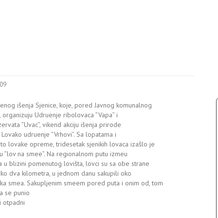
009
olenog išenja Sjenice, koje, pored Javnog komunalnog
, organizuju Udruenje ribolovaca ”Vapa” i
ervata ”Uvac”, vikend akciju išenja prirode
 Lovako udruenje ”Vrhovi”. Sa lopatama i
o lovake opreme, tridesetak sjenikih lovaca izašlo je
c u ”lov na smee”. Na regionalnom putu izmeu
na u blizini pomenutog lovišta, lovci su sa obe strane
oko dva kilometra, u jednom danu sakupili oko
ka smea. Sakupljenim smeem pored puta i onim od, tom
ta se punio
i otpadni