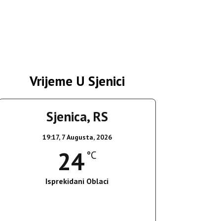
Vrijeme U Sjenici
Sjenica, RS
19:17,
7 Augusta, 2026
24
°C
Isprekidani Oblaci
Wind Gust:
1 Km/h
Clouds:
63%
Sunrise:
05:36