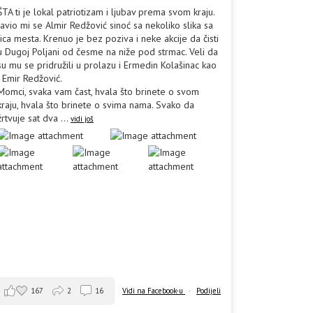
ŠTA ti je lokal patriotizam i ljubav prema svom kraju.
Javio mi se Almir Redžović sinoć sa nekoliko slika sa
lica mesta. Krenuo je bez poziva i neke akcije da čisti
u Dugoj Poljani od česme na niže pod strmac. Veli da
su mu se pridružili u prolazu i Ermedin Kolašinac kao
i Emir Redžović.
Momci, svaka vam čast, hvala što brinete o svom
kraju, hvala što brinete o svima nama. Svako da
žrtvuje sat dva
...
vidi još
167
2
16
Vidi na Facebook-u
·
Podijeli