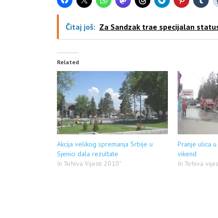
Čitaj još:
Za Sandzak trae specijalan statu
Related
Akcija velikog spremanja Srbije u
Pranje ulica u 
Sjenici dala rezultate
vikend
In "Arhiva Vijesti 2010"
In "Arhiva vije