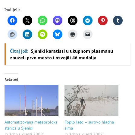
Podijeli:
Čitaj još:
Sjeniki karatisti u ukupnom plasmanu
zauzeli prvo mesto i osvojili 46 medalja
Related
Automatizovana meteoroloka
Toplo leto – surovo hladna
stanica u Sjenici
zima
In "Arhiva vijesti 2009"
In "Arhiva vijesti 2007"