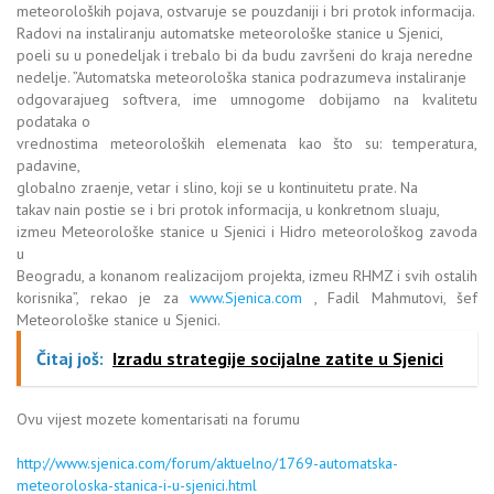
meteoroloških pojava, ostvaruje se pouzdaniji i bri protok informacija.
Radovi na instaliranju automatske meteorološke stanice u Sjenici,
poeli su u ponedeljak i trebalo bi da budu završeni do kraja neredne
nedelje. ”Automatska meteorološka stanica podrazumeva instaliranje
odgovarajueg softvera, ime umnogome dobijamo na kvalitetu
podataka o
vrednostima meteoroloških elemenata kao što su: temperatura,
padavine,
globalno zraenje, vetar i slino, koji se u kontinuitetu prate. Na
takav nain postie se i bri protok informacija, u konkretnom sluaju,
izmeu Meteorološke stanice u Sjenici i Hidro meteorološkog zavoda
u
Beogradu, a konanom realizacijom projekta, izmeu RHMZ i svih ostalih
korisnika”, rekao je za
www.Sjenica.com
, Fadil Mahmutovi, šef
Meteorološke stanice u Sjenici.
Čitaj još:
Izradu strategije socijalne zatite u Sjenici
Ovu vijest mozete komentarisati na forumu
http://www.sjenica.com/forum/aktuelno/1769-automatska-
meteoroloska-stanica-i-u-sjenici.html