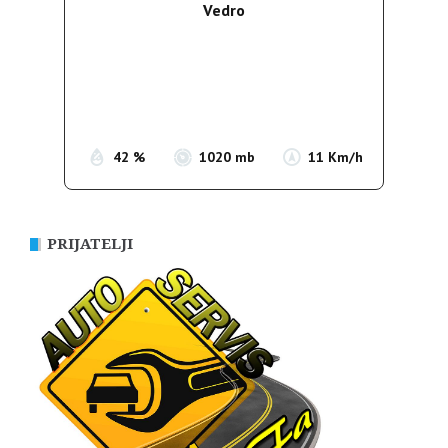
Vedro
Wind Gust:
12 Km/h
Clouds:
0%
Sunrise:
05:38
Sunset:
19:52
42 %
1020 mb
11 Km/h
PRIJATELJI