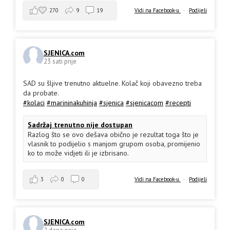
270
9
19
Vidi na Facebook-u
·
Podijeli
SJENICA.com
23 sati prije
SAD su šljive trenutno aktuelne. Kolač koji obavezno treba
da probate.
#kolaci
#marininakuhinja
#sjenica
#sjenicacom
#recepti
Sadržaj trenutno nije dostupan
Razlog što se ovo dešava obično je rezultat toga što je
vlasnik to podijelio s manjom grupom osoba, promijenio
ko to može vidjeti ili je izbrisano.
3
0
0
Vidi na Facebook-u
·
Podijeli
SJENICA.com