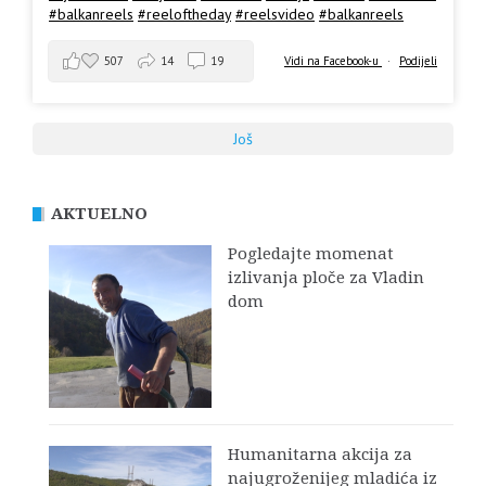
#balkanreels
#reeloftheday
#reelsvideo
#balkanreels
507
14
19
Vidi na Facebook-u
·
Podijeli
Još
AKTUELNO
Pogledajte momenat
izlivanja ploče za Vladin
dom
Humanitarna akcija za
najugroženijeg mladića iz