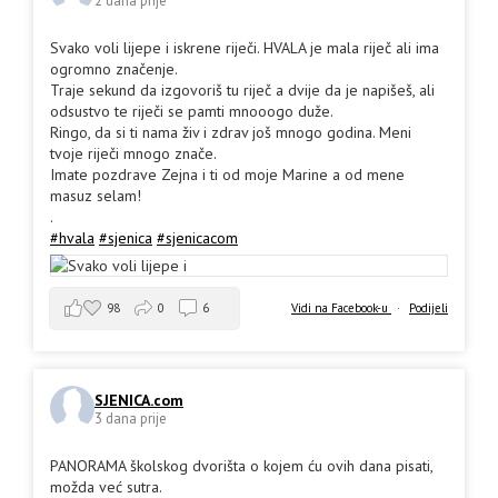
2 dana prije
Svako voli lijepe i iskrene riječi. HVALA je mala riječ ali ima
ogromno značenje.
Traje sekund da izgovoriš tu riječ a dvije da je napišeš, ali
odsustvo te riječi se pamti mnooogo duže.
Ringo, da si ti nama živ i zdrav još mnogo godina. Meni
tvoje riječi mnogo znače.
Imate pozdrave Zejna i ti od moje Marine a od mene
masuz selam!
.
#hvala
#sjenica
#sjenicacom
98
0
6
Vidi na Facebook-u
·
Podijeli
SJENICA.com
3 dana prije
PANORAMA školskog dvorišta o kojem ću ovih dana pisati,
možda već sutra.