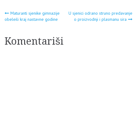
Navigacija
Maturanti sjenike gimnazije
U sjenici odrano struno predavanje
obeleili kraj nastavne godine
o proizvodnji i plasmanu sira
članaka
Komentariši