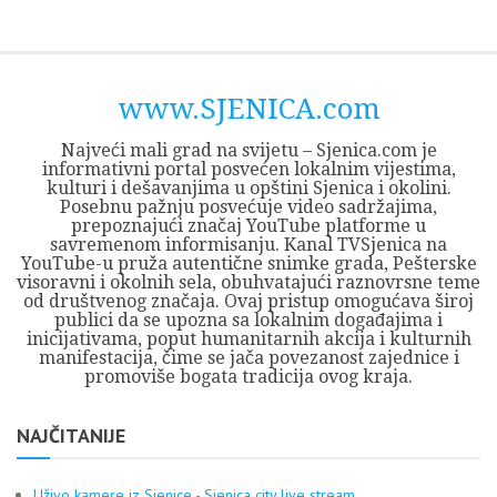
Skip
Opština
JEZERO
FORUM
Početna
Istorija
Privreda
Kultura
Geografija
O
REGIONALNI
ZMAJEVAC
TV
TV
OGLASI
Kontakt
to
Sjenica
Opštine
tvrđavi
CENTAR
iz
SJENICA
content
Sjenica
Sandžaka
www.SJENICA.com
Najveći mali grad na svijetu – Sjenica.com je
informativni portal posvećen lokalnim vijestima,
kulturi i dešavanjima u opštini Sjenica i okolini.
Posebnu pažnju posvećuje video sadržajima,
prepoznajući značaj YouTube platforme u
savremenom informisanju. Kanal TVSjenica na
YouTube-u pruža autentične snimke grada, Pešterske
visoravni i okolnih sela, obuhvatajući raznovrsne teme
od društvenog značaja. Ovaj pristup omogućava široj
publici da se upozna sa lokalnim događajima i
inicijativama, poput humanitarnih akcija i kulturnih
manifestacija, čime se jača povezanost zajednice i
promoviše bogata tradicija ovog kraja.
NAJČITANIJE
Uživo kamere iz Sjenice - Sjenica city live stream