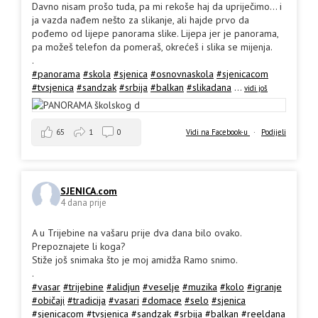
Davno nisam prošo tuda, pa mi rekoše haj da upriječimo... i
ja vazda nađem nešto za slikanje, ali hajde prvo da
pođemo od lijepe panorama slike. Lijepa jer je panorama,
pa možeš telefon da pomeraš, okrećeš i slika se mijenja.
.
#panorama
#skola
#sjenica
#osnovnaskola
#sjenicacom
#tvsjenica
#sandzak
#srbija
#balkan
#slikadana
...
vidi još
65
1
0
Vidi na Facebook-u
·
Podijeli
SJENICA.com
4 dana prije
A u Trijebine na vašaru prije dva dana bilo ovako.
Prepoznajete li koga?
Stiže još snimaka što je moj amidža Ramo snimo.
.
#vasar
#trijebine
#alidjun
#veselje
#muzika
#kolo
#igranje
#običaji
#tradicija
#vasari
#domace
#selo
#sjenica
#sjenicacom
#tvsjenica
#sandzak
#srbija
#balkan
#reeldana