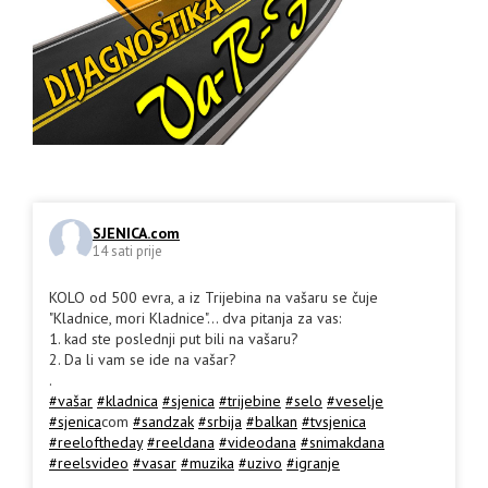
SJENICA.com
14 sati prije
KOLO od 500 evra, a iz Trijebina na vašaru se čuje
"Kladnice, mori Kladnice"... dva pitanja za vas:
1. kad ste poslednji put bili na vašaru?
2. Da li vam se ide na vašar?
.
#vašar
#kladnica
#sjenica
#trijebine
#selo
#veselje
#sjenica
com
#sandzak
#srbija
#balkan
#tvsjenica
#reeloftheday
#reeldana
#videodana
#snimakdana
#reelsvideo
#vasar
#muzika
#uzivo
#igranje