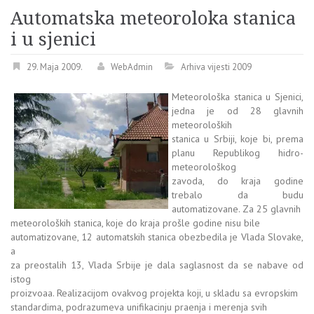
Automatska meteoroloka stanica
i u sjenici
29. Maja 2009.
WebAdmin
Arhiva vijesti 2009
Meteorološka stanica u Sjenici,
jedna je od 28 glavnih
meteoroloških
stanica u Srbiji, koje bi, prema
planu Republikog hidro-
meteorološkog
zavoda, do kraja godine
trebalo da budu
automatizovane. Za 25 glavnih
meteoroloških stanica, koje do kraja prošle godine nisu bile
automatizovane, 12 automatskih stanica obezbedila je Vlada Slovake,
a
za preostalih 13, Vlada Srbije je dala saglasnost da se nabave od
istog
proizvoaa. Realizacijom ovakvog projekta koji, u skladu sa evropskim
standardima, podrazumeva unifikacinju praenja i merenja svih