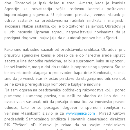
doe. Obradovi je ipak došao u sredu 4.marta, kada je komisija
Agencije za privatizaciju vršila redovnu kontrolu poštovanja
kupoprodajnog ugovora. U njihovom prisustvu, veinski vlasnik je
odrao sastanak sa predstavnicima radnikih sindikata i manjinskih
akcionara. Nakon sastanka, koji je bio zatvoren za javnost, Obradovi je
u urbi napustio Upravnu zgradu, nagoveštavajui novinarima da je
postignut dogovor i najavljujui da e u utorak ponovo biti u Sjenici.
Kako smo naknadno saznali od predstavnika sindikata, Obradovi je u
prisustvu agencijske komisije obeao da e do naredne srede isplatiti
zaostale line dohodke radnicima, jer bi u suprotnom, kako su upozorili
lanovi komisije, moglo doi do raskida kupoprodajnog ugovora. Što se
tie investicionih ulaganja u proizvodne kapacitete Kombinata, saznali
smo da je veinski vlasnik ostao pri stavu da ulaganja nee biti, sve dok
se ne izvrši preregistracija kompletne kupljene imovine.
''Ja sam ogoren na predstavnike opštinskog rukovodstva koji, i pored
pismenog i usmenog poziva, nisu našli za shodno da lino dou na
ovako vaan sastanak, niti da pošalju struna lica za imovinsko-pravne
odnose, kako bi se postigao dogovor o spornom zemljištu sa
veinskim vlasnikom'', izjavio je za
www.sjenica.com
, Mirsad Kurtovi,
predsednik Samostalnog sindikata i savetnik generalnog direktora
PIK ''Pešter'' AD. Kurtovi je rekao da su svojim nedolaskom,