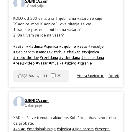
SJENICA.com
16 sati prije
KOLO od 500 evra, a iz Trijebina na vašaru se čuje
"Kladnice, mori Kladnice"... dva pitanja za vas:
1. kad ste poslednji put bili na vašaru?
2. Da li vam se ide na vašar?
.
#vašar
#kladnica
#sjenica
#trijebine
#selo
#veselje
#sjenica
com
#sandzak
#srbija
#balkan
#tvsjenica
#reeloftheday
#reeldana
#videodana
#snimakdana
#reelsvideo
#vasar
#muzika
#uzivo
#igranje
286
11
23
Vidi na Facebook-u
·
Podijeli
SJENICA.com
1 dan prije
SAD su šljive trenutno aktuelne. Kolač koji obavezno treba
da probate.
#kolaci
#marininakuhinja
#sjenica
#sjenicacom
#recepti