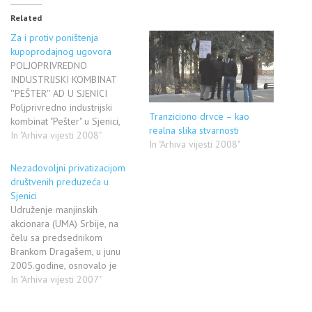
Related
Za i protiv poništenja
kupoprodajnog ugovora
POLJOPRIVREDNO
INDUSTRIJSKI KOMBINAT
''PEŠTER'' AD U SJENICI
Poljprivredno industrijski
Tranziciono drvce – kao
kombinat "Pešter" u Sjenici,
realna slika stvarnosti
privatizovan je u martu
In "Arhiva vijesti 2008"
In "Arhiva vijesti 2008"
2006.godine. Prema
kupoprodajnom Ugovoru, rok
Nezadovoljni privatizacijom
za ispunjenje utvrđenih
društvenih preduzeća u
obaveza većinskog vlasnika
Sjenici
je pet godina. Po mišljenju
Udruženje manjinskih
Udruženja manjinskih
akcionara (UMA) Srbije, na
akcionara kombinata, već
čelu sa predsednikom
sada su se stekli uslovi za
Brankom Dragašem, u junu
poništenje kupoprodajnog
2005.godine, osnovalo je
Ugovora, dok Samostalni
Regionalnu kancelariju UMA
In "Arhiva vijesti 2007"
sindikat…
sa sedištem u Sjenici za
opštine: Sjenica, Novi Pazar,