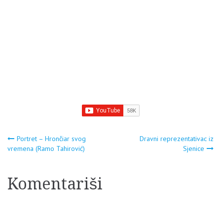
Tutin i Raška. Od decembra
prošle godine, u Sjenici je
formiran i ogranak sindikata
,,Solidarnost – Novi sindikat'',
koji svoje aktivnosti
realizuje…
Navigacija
Portret – Hrončiar svog
Dravni reprezentativac iz
vremena (Ramo Tahirović)
Sjenice
članaka
Komentariši