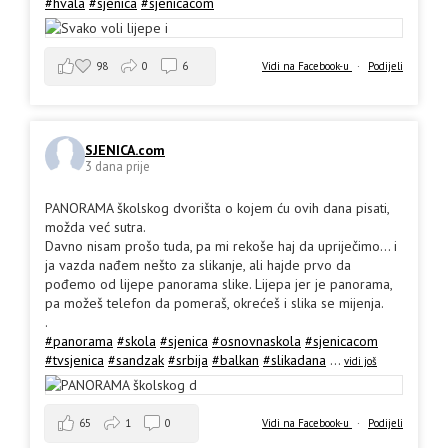
#hvala
#sjenica
#sjenicacom
98
0
6
Vidi na Facebook-u
·
Podijeli
SJENICA.com
3 dana prije
PANORAMA školskog dvorišta o kojem ću ovih dana pisati,
možda već sutra.
Davno nisam prošo tuda, pa mi rekoše haj da upriječimo... i
ja vazda nađem nešto za slikanje, ali hajde prvo da
pođemo od lijepe panorama slike. Lijepa jer je panorama,
pa možeš telefon da pomeraš, okrećeš i slika se mijenja.
.
#panorama
#skola
#sjenica
#osnovnaskola
#sjenicacom
#tvsjenica
#sandzak
#srbija
#balkan
#slikadana
...
vidi još
65
1
0
Vidi na Facebook-u
·
Podijeli