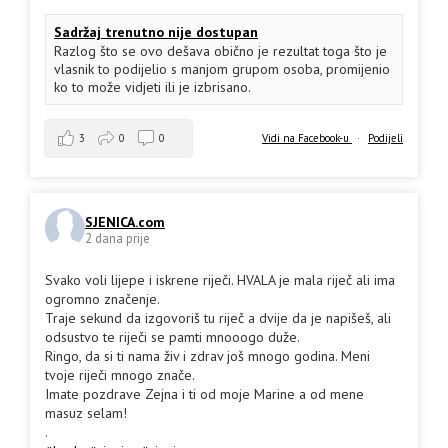
Sadržaj trenutno nije dostupan
Razlog što se ovo dešava obično je rezultat toga što je
vlasnik to podijelio s manjom grupom osoba, promijenio
ko to može vidjeti ili je izbrisano.
3
0
0
Vidi na Facebook-u
·
Podijeli
SJENICA.com
2 dana prije
Svako voli lijepe i iskrene riječi. HVALA je mala riječ ali ima
ogromno značenje.
Traje sekund da izgovoriš tu riječ a dvije da je napišeš, ali
odsustvo te riječi se pamti mnooogo duže.
Ringo, da si ti nama živ i zdrav još mnogo godina. Meni
tvoje riječi mnogo znače.
Imate pozdrave Zejna i ti od moje Marine a od mene
masuz selam!
.