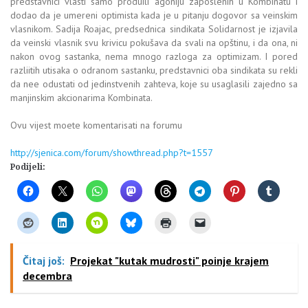
predstavnici vlasti samo produili agoniju zaposlenih u Kombinatu i
dodao da je umereni optimista kada je u pitanju dogovor sa veinskim
vlasnikom. Sadija Roajac, predsednica sindikata Solidarnost je izjavila
da veinski vlasnik svu krivicu pokušava da svali na opštinu, i da ona, ni
nakon ovog sastanka, nema mnogo razloga za optimizam. I pored
razliitih utisaka o odranom sastanku, predstavnici oba sindikata su rekli
da nee odustati od jedinstvenih zahteva, koje su usaglasili zajedno sa
manjinskim akcionarima Kombinata.
Ovu vijest moete komentarisati na forumu
http://sjenica.com/forum/showthread.php?t=1557
Podijeli:
Čitaj još:
Projekat "kutak mudrosti" poinje krajem
decembra