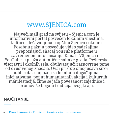
Skip
Opština
JEZERO
FORUM
Početna
Istorija
Privreda
Kultura
Geografija
O
REGIONALNI
ZMAJEVAC
TV
TV
OGLASI
Kontakt
to
Sjenica
Opštine
tvrđavi
CENTAR
iz
SJENICA
content
Sjenica
Sandžaka
www.SJENICA.com
Najveći mali grad na svijetu – Sjenica.com je
informativni portal posvećen lokalnim vijestima,
kulturi i dešavanjima u opštini Sjenica i okolini.
Posebnu pažnju posvećuje video sadržajima,
prepoznajući značaj YouTube platforme u
savremenom informisanju. Kanal TVSjenica na
YouTube-u pruža autentične snimke grada, Pešterske
visoravni i okolnih sela, obuhvatajući raznovrsne teme
od društvenog značaja. Ovaj pristup omogućava široj
publici da se upozna sa lokalnim događajima i
inicijativama, poput humanitarnih akcija i kulturnih
manifestacija, čime se jača povezanost zajednice i
promoviše bogata tradicija ovog kraja.
NAJČITANIJE
Uživo kamere iz Sjenice - Sjenica city live stream