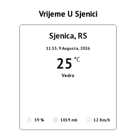
Vrijeme U Sjenici
Sjenica, RS
11:33,
9 Augusta, 2026
25
°C
Vedro
Wind Gust:
10 Km/h
Clouds:
0%
Sunrise:
05:38
Sunset:
19:52
39 %
1019 mb
12 Km/h