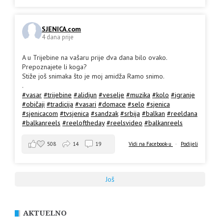
SJENICA.com
4 dana prije
A u Trijebine na vašaru prije dva dana bilo ovako.
Prepoznajete li koga?
Stiže još snimaka što je moj amidža Ramo snimo.
.
#vasar
#trijebine
#alidjun
#veselje
#muzika
#kolo
#igranje
#običaji
#tradicija
#vasari
#domace
#selo
#sjenica
#sjenicacom
#tvsjenica
#sandzak
#srbija
#balkan
#reeldana
#balkanreels
#reeloftheday
#reelsvideo
#balkanreels
508
14
19
Vidi na Facebook-u
·
Podijeli
Još
AKTUELNO