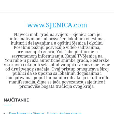
Skip
Opština
JEZERO
FORUM
Početna
Istorija
Privreda
Kultura
Geografija
O
REGIONALNI
ZMAJEVAC
TV
TV
OGLASI
Kontakt
to
Sjenica
Opštine
tvrđavi
CENTAR
iz
SJENICA
content
Sjenica
Sandžaka
www.SJENICA.com
Najveći mali grad na svijetu – Sjenica.com je
informativni portal posvećen lokalnim vijestima,
kulturi i dešavanjima u opštini Sjenica i okolini.
Posebnu pažnju posvećuje video sadržajima,
prepoznajući značaj YouTube platforme u
savremenom informisanju. Kanal TVSjenica na
YouTube-u pruža autentične snimke grada, Pešterske
visoravni i okolnih sela, obuhvatajući raznovrsne teme
od društvenog značaja. Ovaj pristup omogućava široj
publici da se upozna sa lokalnim događajima i
inicijativama, poput humanitarnih akcija i kulturnih
manifestacija, čime se jača povezanost zajednice i
promoviše bogata tradicija ovog kraja.
NAJČITANIJE
Uživo kamere iz Sjenice - Sjenica city live stream