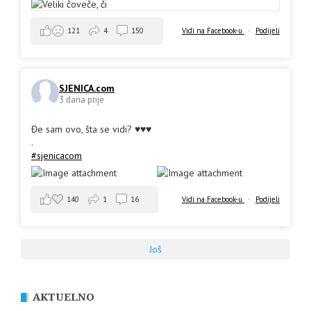
Vidi na Facebook-u
·
Podijeli
121
4
150
SJENICA.com
3 dana prije
Đe sam ovo, šta se vidi? ♥️♥️♥️
.
#sjenicacom
140
1
16
Vidi na Facebook-u
·
Podijeli
Još
AKTUELNO