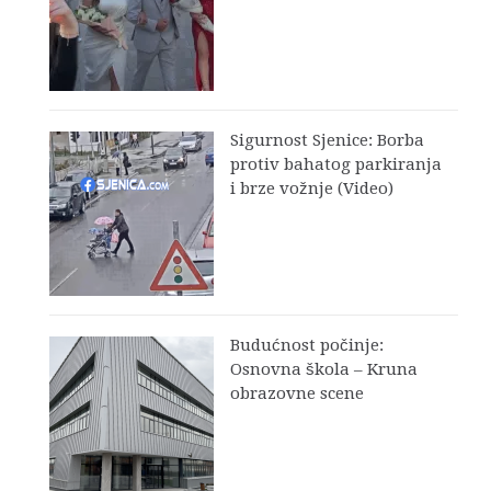
Sigurnost Sjenice: Borba
protiv bahatog parkiranja
i brze vožnje (Video)
Budućnost počinje:
Osnovna škola – Kruna
obrazovne scene