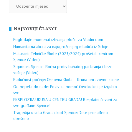
ARHIVA
NAJNOVIJI ČLANCI
Pogledajte momenat izlivanja ploče za Vladin dom
Humanitarna akcija za najugroženijeg mladića iz Srbije
Maturanti Tehničke Škole (2023/2024) prošetali centrom
Sjenice (Video)
Sigurnost Sjenice: Borba protiv bahatog parkiranja i brze
vožnje (Video)
Budućnost počinje: Osnovna škola – Kruna obrazovne scene
Od pepela do nade: Poziv za pomoć čoveku koji je izgubio
sve
EKSPLOZIJA UKUSA U CENTRU GRADA! Besplatni ćevapi za
sve građane Sjenice!
Tragedija u selu Gradac kod Sjenice: Dete pronađeno
obešeno