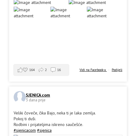
164
2
16
Vidi na Facebook-u
·
Podijeli
SJENICA.com
3 dana prije
Veliki čoveče, čika Bajo, neka ti je laka zemlja.
Pokoj ti duši.
Rodbini i prijateljima iskreno saučešće.
#sjenicacom
#sjenica