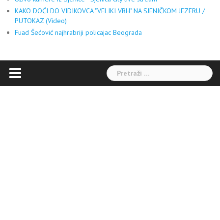
KAKO DOĆI DO VIDIKOVCA "VELIKI VRH" NA SJENIČKOM JEZERU /
PUTOKAZ (Video)
Fuad Šećović najhrabriji policajac Beograda
Pretraga: