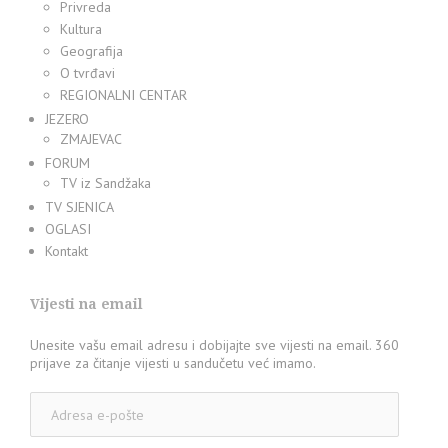
Privreda
Kultura
Geografija
O tvrđavi
REGIONALNI CENTAR
JEZERO
ZMAJEVAC
FORUM
TV iz Sandžaka
TV SJENICA
OGLASI
Kontakt
Vijesti na email
Unesite vašu email adresu i dobijajte sve vijesti na email. 360
prijave za čitanje vijesti u sandučetu već imamo.
Adresa
e-
pošte