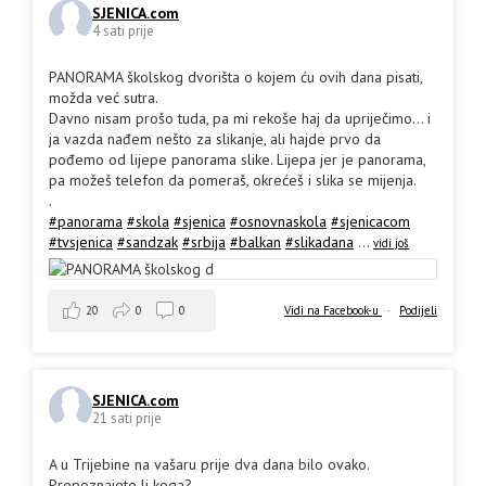
SJENICA.com
4 sati prije
PANORAMA školskog dvorišta o kojem ću ovih dana pisati,
možda već sutra.
Davno nisam prošo tuda, pa mi rekoše haj da upriječimo... i
ja vazda nađem nešto za slikanje, ali hajde prvo da
pođemo od lijepe panorama slike. Lijepa jer je panorama,
pa možeš telefon da pomeraš, okrećeš i slika se mijenja.
.
#panorama
#skola
#sjenica
#osnovnaskola
#sjenicacom
#tvsjenica
#sandzak
#srbija
#balkan
#slikadana
...
vidi još
20
0
0
Vidi na Facebook-u
·
Podijeli
SJENICA.com
21 sati prije
A u Trijebine na vašaru prije dva dana bilo ovako.
Prepoznajete li koga?