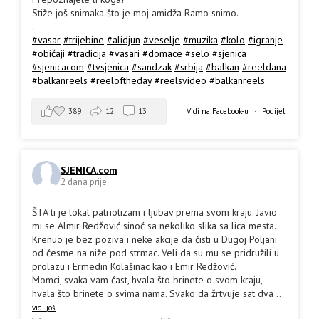
Stiže još snimaka što je moj amidža Ramo snimo.
.
#vasar
#trijebine
#alidjun
#veselje
#muzika
#kolo
#igranje
#običaji
#tradicija
#vasari
#domace
#selo
#sjenica
#sjenicacom
#tvsjenica
#sandzak
#srbija
#balkan
#reeldana
#balkanreels
#reeloftheday
#reelsvideo
#balkanreels
389
12
13
Vidi na Facebook-u
·
Podijeli
SJENICA.com
2 dana prije
ŠTA ti je lokal patriotizam i ljubav prema svom kraju. Javio
mi se Almir Redžović sinoć sa nekoliko slika sa lica mesta.
Krenuo je bez poziva i neke akcije da čisti u Dugoj Poljani
od česme na niže pod strmac. Veli da su mu se pridružili u
prolazu i Ermedin Kolašinac kao i Emir Redžović.
Momci, svaka vam čast, hvala što brinete o svom kraju,
hvala što brinete o svima nama. Svako da žrtvuje sat dva
...
vidi još