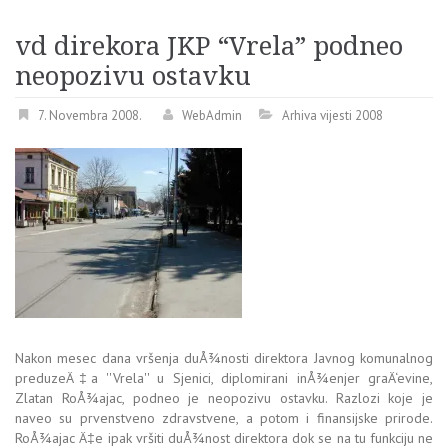
vd direkora JKP “Vrela” podneo
neopozivu ostavku
7. Novembra 2008.
WebAdmin
Arhiva vijesti 2008
Nakon mesec dana vršenja duÅ¾nosti direktora Javnog komunalnog
preduzeÄ‡a ''Vrela'' u Sjenici, diplomirani inÅ¾enjer graÄ‘evine,
Zlatan RoÅ¾ajac, podneo je neopozivu ostavku. Razlozi koje je
naveo su prvenstveno zdravstvene, a potom i finansijske prirode.
RoÅ¾ajac Ä‡e ipak vršiti duÅ¾nost direktora dok se na tu funkciju ne