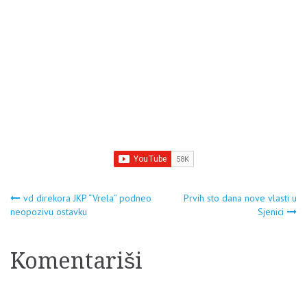
Navigacija
vd direkora JKP “Vrela” podneo
Prvih sto dana nove vlasti u
neopozivu ostavku
Sjenici
članaka
Komentariši