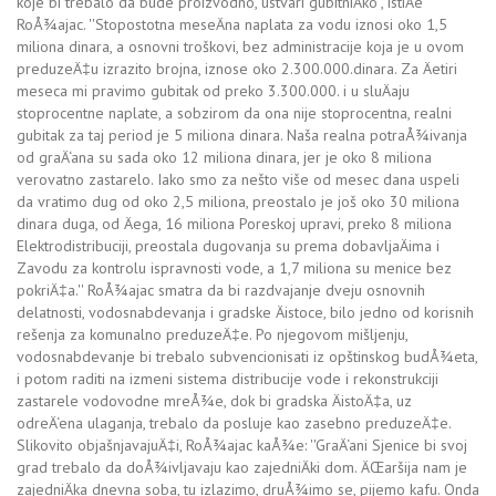
koje bi trebalo da bude proizvodno, ustvari gubitniÄko'', istiÄe
RoÅ¾ajac. ''Stopostotna meseÄna naplata za vodu iznosi oko 1,5
miliona dinara, a osnovni troškovi, bez administracije koja je u ovom
preduzeÄ‡u izrazito brojna, iznose oko 2.300.000.dinara. Za Äetiri
meseca mi pravimo gubitak od preko 3.300.000. i u sluÄaju
stoprocentne naplate, a sobzirom da ona nije stoprocentna, realni
gubitak za taj period je 5 miliona dinara. Naša realna potraÅ¾ivanja
od graÄ‘ana su sada oko 12 miliona dinara, jer je oko 8 miliona
verovatno zastarelo. Iako smo za nešto više od mesec dana uspeli
da vratimo dug od oko 2,5 miliona, preostalo je još oko 30 miliona
dinara duga, od Äega, 16 miliona Poreskoj upravi, preko 8 miliona
Elektrodistribuciji, preostala dugovanja su prema dobavljaÄima i
Zavodu za kontrolu ispravnosti vode, a 1,7 miliona su menice bez
pokriÄ‡a.'' RoÅ¾ajac smatra da bi razdvajanje dveju osnovnih
delatnosti, vodosnabdevanja i gradske Äistoce, bilo jedno od korisnih
rešenja za komunalno preduzeÄ‡e. Po njegovom mišljenju,
vodosnabdevanje bi trebalo subvencionisati iz opštinskog budÅ¾eta,
i potom raditi na izmeni sistema distribucije vode i rekonstrukciji
zastarele vodovodne mreÅ¾e, dok bi gradska ÄistoÄ‡a, uz
odreÄ‘ena ulaganja, trebalo da posluje kao zasebno preduzeÄ‡e.
Slikovito objašnjavajuÄ‡i, RoÅ¾ajac kaÅ¾e: ''GraÄ‘ani Sjenice bi svoj
grad trebalo da doÅ¾ivljavaju kao zajedniÄki dom. ÄŒaršija nam je
zajedniÄka dnevna soba, tu izlazimo, druÅ¾imo se, pijemo kafu. Onda