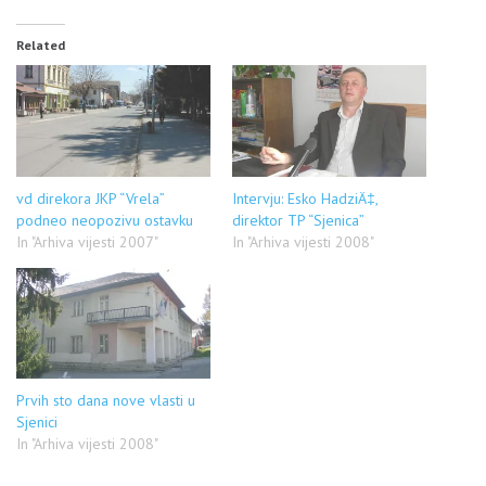
Related
vd direkora JKP “Vrela”
Intervju: Esko HadziÄ‡,
podneo neopozivu ostavku
direktor TP “Sjenica”
In "Arhiva vijesti 2007"
In "Arhiva vijesti 2008"
Prvih sto dana nove vlasti u
Sjenici
In "Arhiva vijesti 2008"