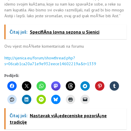
idemo svojim kuÄ‡ama, koje su nam kao spavaÄ‡e sobe, a reke su
nam kupatila. Ako bismo svi ovako razmišljali, naš grad bi bio mnogo
Äistiji i lepši. Iako jeste siromašan, ovaj grad ipak moÅ¾e biti Äist.''
Čitaj još:
SpecifiÄna lovna sezona u Sjenici
Ovu vijest moÅ¾ete komentarisati na forumu
http://sjenica.eu/forum/showthread.php?
s=06cab1ca20a71e9e932eece14602219a&t=1339
Podijeli:
Čitaj još:
Nastavak viÅ¡edeceniske pozoriÅ¡ne
tradicije