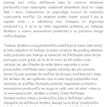
imenuje novi vršilac duÅ¾nosti, kako bi osnovne delatnosti
preduzeÄ‡a bile nastavljene ustaljenom dinamikom. Grad se i dalje
Äisti, i skoro svakodnevno se popravljaju kvarovi na zastareloj
vodovodnoj mreÅ¾i. Za relativno kratko vreme poveÄ‡ana je
naplata vode i u odreÄ‘enoj meri smanjena su dugovanja
preduzeÄ‡a. A da bi se rešili nagomilani problemi, po mišljenju
direktora u ostavci, komunalnom preduzeÄ‡u su potrebna mnogo
veÄ‡a ulaganja.
''Funkciju direktora ovog preduzeÄ‡a zadrÅ¾ao bi samo neko kome
je stalo iskljuÄivo do funkcije. Ja nisam od takvih. Na predlog aktuelne
vlasti, prihvatio sam funkciju sa namerom da Å¾rtvujem sebe da bih
pomogao ovom gradu, ali ne do te mere da bih uništio svoje
zdravlje. Jer, ako Å¾elite da nešto dobro napravite u ovom
preduzeÄ‡u, moÅ¾ete samo izgubiti zdravlje, ako ste savestan
Äovek. Da sam primetio da moÅ¾e da se uspe, moÅ¾da bih i dalje
bio direktor. Ali, ako opštinska vlast ili neko drugi (republiÄka vlast,
donacije), ne pruÅ¾e finansijsku pomoÄ‡, nagomilani problemi u
komunalnom preduzeÄ‡u ne mogu se rešiti sami od sebe'', rekao je
za www.sjenica.com , direktor u ostavci, Zlatan RoÅ¾ajac.
Detaljna analiza stanja u preduzeÄ‡u, koju je RoÅ¾ajac saÄinio
stupajuÄ‡i na duÅ¾nost direktra, ukazuje na to da je ''preduzeÄ‡e