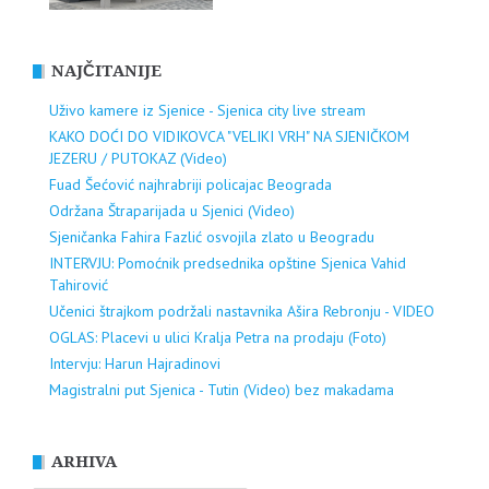
NAJČITANIJE
Uživo kamere iz Sjenice - Sjenica city live stream
KAKO DOĆI DO VIDIKOVCA "VELIKI VRH" NA SJENIČKOM
JEZERU / PUTOKAZ (Video)
Fuad Šećović najhrabriji policajac Beograda
Održana Štraparijada u Sjenici (Video)
Sjeničanka Fahira Fazlić osvojila zlato u Beogradu
INTERVJU: Pomoćnik predsednika opštine Sjenica Vahid
Tahirović
Učenici štrajkom podržali nastavnika Ašira Rebronju - VIDEO
OGLAS: Placevi u ulici Kralja Petra na prodaju (Foto)
Intervju: Harun Hajradinovi
Magistralni put Sjenica - Tutin (Video) bez makadama
ARHIVA