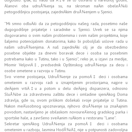
dogodilo. Ipak, uz nadu da Ä‡e se to ostvariti u narednoj godini,
Älanovi oba udruÅ¾enja su, na skroman naÄin obeleÅ¾ili
petogodišnjicu postojanja, zajedniÄkim druÅ¾enjem u Sjenici.
''Mi smno odluÄili da za petogodišnjicu našeg rada, posetimo naše
dugogodišnje prijatelje i saradnike u Sjenici. Uvek se sa njima
dogovaramo o svim našim problemima i svim našim projektima, koje
šaljemo potencijalnim donatorima, kako bi poboljšali uslove rada u
našim udruÅ¾enjima. A naš zajedniÄki cilj je da obezbedimo
posebne objekte za dnevni boravak dece i osoba sa posebnim
potrebama kako u Tutinu, tako i u Sjenici'', reko je, u izjavi za medije,
Miomir VeljoviÄ‡, predsednik Opštinskog udruÅ¾enja za decu i
osobe ometene u razvoju u Tutinu.
Svo vreme postojanja, UdruÅ¾enje za pomoÄ‡ deci i osobama
ometenim u razvoju radi u iznajmljenim prostorijama, najpre u
deÄijem vrtiÄ‡u a potom u delu deÄijeg dispanzera, odnosno
SluÅ¾be za zdravstvenu zaštitu dece i omladine sjeniÄkog Doma
zdravlja, gde su, ovom prilikom došekali svoje prijatelje iz Tutina.
Nakon meÄ‘usobnog upoznavanja, njihovo druÅ¾enje sa znaÄajnim
povodom, nastavljeno je obilaskom novoureÄ‘enog gradskog parka i
sportske hale, a završeno sveÄanim ruÄkom u restoranu ''Lane''.
Sekretar sjeniÄkog UdruÅ¾enja za pomoÄ‡ deci i osobama
ometenim u razboju, Jasmina HodÅ¾iÄ‡, nije u potpunosti zadovoljna