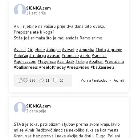
SJENICA.com
11 sati prije
A u Trijebine na vašaru prije dva dana bilo ovako.
Prepoznajete li koga?
Stiže još snimaka što je moj amidža Ramo snimo.
.
#vasar
#trijebine
#alidjun
#veselje
#muzika
#kolo
#igranje
#običaji
#tradicija
#vasari
#domace
#selo
#sjenica
#sjenicacom
#tvsjenica
#sandzak
#srbija
#balkan
#reeldana
#balkanreels
#reeloftheday
#reelsvideo
#balkanreels
296
11
10
Vidi na Facebook-u
·
Podijeli
SJENICA.com
2 dana prije
ŠTA ti je lokal patriotizam i ljubav prema svom kraju. Javio
mi se Almir Redžović sinoć sa nekoliko slika sa lica mesta.
Krenuo je bez poziva i neke akcije da čisti u Dugoj Poljani