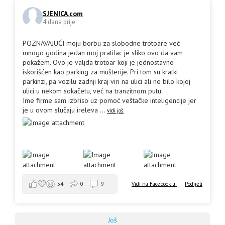
SJENICA.com
4 dana prije
POZNAVAJUĆI moju borbu za slobodne trotoare već
mnogo godina jedan moj pratilac je sliko ovo da vam
pokažem. Ovo je valjda trotoar koji je jednostavno
iskorišćen kao parking za mušterije. Pri tom su kratki
parkinzi, pa vozilu zadnji kraj viri na ulici ali ne bilo kojoj
ulici u nekom sokačetu, već na tranzitnom putu.
Ime firme sam izbriso uz pomoć veštačke inteligencije jer
je u ovom slučaju ireleva
...
vidi još
Vidi na Facebook-u
·
Podijeli
54
0
9
Još