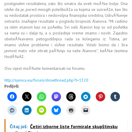
postignutim rezultatima, zato što smatra da uvek moÅ¾e bolje. Ona
istiÄe da je, pored mnogih poteškoÄ‡a sa kojima se susreÄ‡e, kao što
su nedostatak prostora i nedovoljna finansijska sredstva, UdruÅ¾enje
ostvarilo znaÄajne rezultate u pogledu brojnosti Älanova. ''Mi radimo
sa istim elanom kao na poÄetku. Svi naši Älanovi koji su od poÄetka
sa nama su i dalje tu, a u poslednje vreme imamo i novih. Zajedno
obeleÅ¾avamo petogodišnjicu rada sa kolegama iz Tutina, jer
imamo sliÄne probleme i sliÄne rezultate. Voleli bismo da i šira
javnost malo više obrati paÅ¾nju na naše Älanove'', kaÅ¾e Jasmina
HodÅ¾iÄ‡.
Ovu vijest moÅ¾ete komentarisati na forumu
http://sjenica.eu/forum/showthread.php?t=1320
Podijeli:
Čitaj još:
Četiri izborne liste formirale skupštinsku