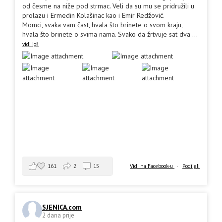
od česme na niže pod strmac. Veli da su mu se pridružili u
prolazu i Ermedin Kolašinac kao i Emir Redžović.
Momci, svaka vam čast, hvala što brinete o svom kraju,
hvala što brinete o svima nama. Svako da žrtvuje sat dva
...
vidi još
161
2
15
Vidi na Facebook-u
·
Podijeli
SJENICA.com
2 dana prije