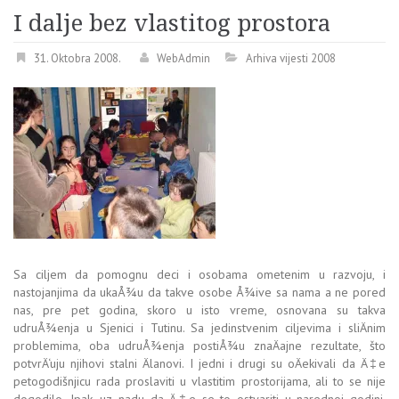
I dalje bez vlastitog prostora
31. Oktobra 2008.
WebAdmin
Arhiva vijesti 2008
Sa ciljem da pomognu deci i osobama ometenim u razvoju, i
nastojanjima da ukaÅ¾u da takve osobe Å¾ive sa nama a ne pored
nas, pre pet godina, skoro u isto vreme, osnovana su takva
udruÅ¾enja u Sjenici i Tutinu. Sa jedinstvenim ciljevima i sliÄnim
problemima, oba udruÅ¾enja postiÅ¾u znaÄajne rezultate, što
potvrÄ‘uju njihovi stalni Älanovi. I jedni i drugi su oÄekivali da Ä‡e
petogodišnjicu rada proslaviti u vlastitim prostorijama, ali to se nije