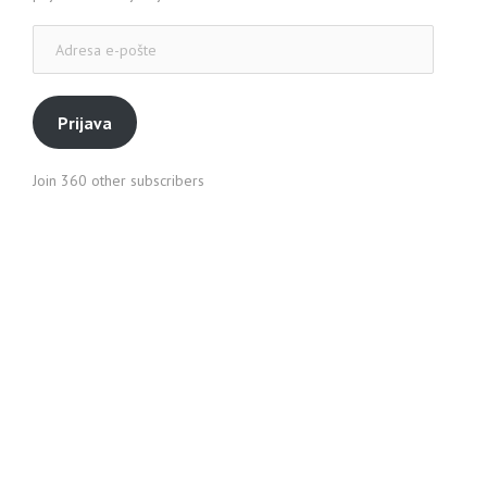
Adresa
e-
pošte
Prijava
Join 360 other subscribers