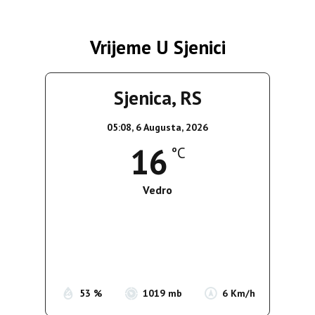
Vrijeme U Sjenici
Sjenica, RS
05:08,
6 Augusta, 2026
16
°C
Vedro
Wind Gust:
5 Km/h
Clouds:
0%
Sunrise:
05:35
Sunset:
19:56
53 %
1019 mb
6 Km/h