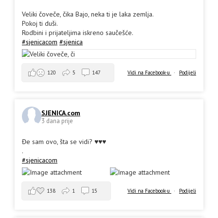
Veliki čoveče, čika Bajo, neka ti je laka zemlja.
Pokoj ti duši.
Rodbini i prijateljima iskreno saučešće.
#sjenicacom
#sjenica
Vidi na Facebook-u
·
Podijeli
120
5
147
SJENICA.com
3 dana prije
Đe sam ovo, šta se vidi? ♥️♥️♥️
.
#sjenicacom
138
1
15
Vidi na Facebook-u
·
Podijeli