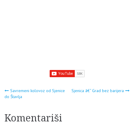
Navigacija
Savremeni kolovoz od Sjenice
Sjenica â€“ Grad bez barijera
do Štavlja
članaka
Komentariši