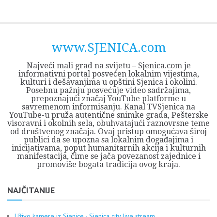
Skip
Opština
JEZERO
FORUM
Početna
Istorija
Privreda
Kultura
Geografija
O
REGIONALNI
ZMAJEVAC
TV
TV
OGLASI
Kontakt
to
Sjenica
Opštine
tvrđavi
CENTAR
iz
SJENICA
content
Sjenica
Sandžaka
www.SJENICA.com
Najveći mali grad na svijetu – Sjenica.com je
informativni portal posvećen lokalnim vijestima,
kulturi i dešavanjima u opštini Sjenica i okolini.
Posebnu pažnju posvećuje video sadržajima,
prepoznajući značaj YouTube platforme u
savremenom informisanju. Kanal TVSjenica na
YouTube-u pruža autentične snimke grada, Pešterske
visoravni i okolnih sela, obuhvatajući raznovrsne teme
od društvenog značaja. Ovaj pristup omogućava široj
publici da se upozna sa lokalnim događajima i
inicijativama, poput humanitarnih akcija i kulturnih
manifestacija, čime se jača povezanost zajednice i
promoviše bogata tradicija ovog kraja.
NAJČITANIJE
Uživo kamere iz Sjenice - Sjenica city live stream