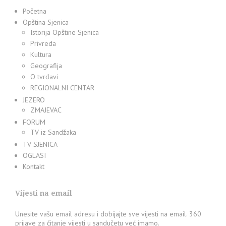
Početna
Opština Sjenica
Istorija Opštine Sjenica
Privreda
Kultura
Geografija
O tvrđavi
REGIONALNI CENTAR
JEZERO
ZMAJEVAC
FORUM
TV iz Sandžaka
TV SJENICA
OGLASI
Kontakt
Vijesti na email
Unesite vašu email adresu i dobijajte sve vijesti na email. 360
prijave za čitanje vijesti u sandučetu već imamo.