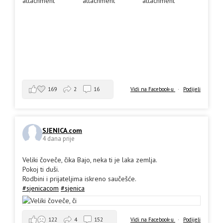
169
2
16
Vidi na Facebook-u
·
Podijeli
SJENICA.com
4 dana prije
Veliki čoveče, čika Bajo, neka ti je laka zemlja.
Pokoj ti duši.
Rodbini i prijateljima iskreno saučešće.
#sjenicacom
#sjenica
Vidi na Facebook-u
·
Podijeli
122
4
152