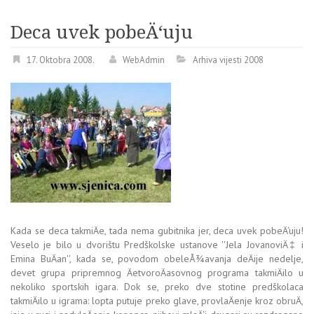
Deca uvek pobeÄ‘uju
17. Oktobra 2008.
WebAdmin
Arhiva vijesti 2008
Kada se deca takmiÄe, tada nema gubitnika jer, deca uvek pobeÄ‘uju!
Veselo je bilo u dvorištu Predškolske ustanove ''Jela JovanoviÄ‡ i
Emina BuÄan'', kada se, povodom obeleÅ¾avanja deÄije nedelje,
devet grupa pripremnog ÄetvoroÄasovnog programa takmiÄilo u
nekoliko sportskih igara. Dok se, preko dve stotine predškolaca
takmiÄilo u igrama: lopta putuje preko glave, provlaÄenje kroz obruÄ,