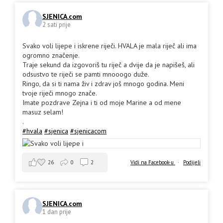
SJENICA.com
2 sati prije
Svako voli lijepe i iskrene riječi. HVALA je mala riječ ali ima
ogromno značenje.
Traje sekund da izgovoriš tu riječ a dvije da je napišeš, ali
odsustvo te riječi se pamti mnooogo duže.
Ringo, da si ti nama živ i zdrav još mnogo godina. Meni
tvoje riječi mnogo znače.
Imate pozdrave Zejna i ti od moje Marine a od mene
masuz selam!
.
#hvala
#sjenica
#sjenicacom
26
0
2
Vidi na Facebook-u
·
Podijeli
SJENICA.com
1 dan prije