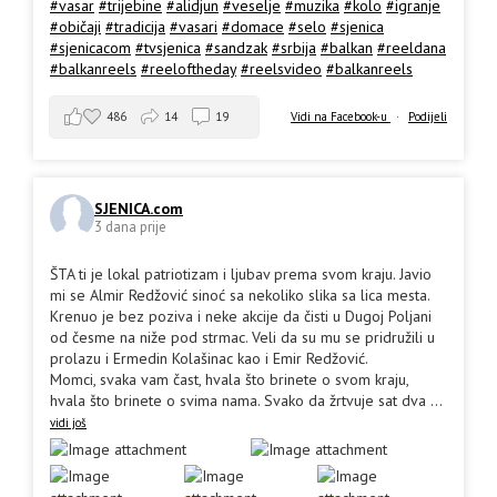
#vasar
#trijebine
#alidjun
#veselje
#muzika
#kolo
#igranje
#običaji
#tradicija
#vasari
#domace
#selo
#sjenica
#sjenicacom
#tvsjenica
#sandzak
#srbija
#balkan
#reeldana
#balkanreels
#reeloftheday
#reelsvideo
#balkanreels
486
14
19
Vidi na Facebook-u
·
Podijeli
SJENICA.com
3 dana prije
ŠTA ti je lokal patriotizam i ljubav prema svom kraju. Javio
mi se Almir Redžović sinoć sa nekoliko slika sa lica mesta.
Krenuo je bez poziva i neke akcije da čisti u Dugoj Poljani
od česme na niže pod strmac. Veli da su mu se pridružili u
prolazu i Ermedin Kolašinac kao i Emir Redžović.
Momci, svaka vam čast, hvala što brinete o svom kraju,
hvala što brinete o svima nama. Svako da žrtvuje sat dva
...
vidi još