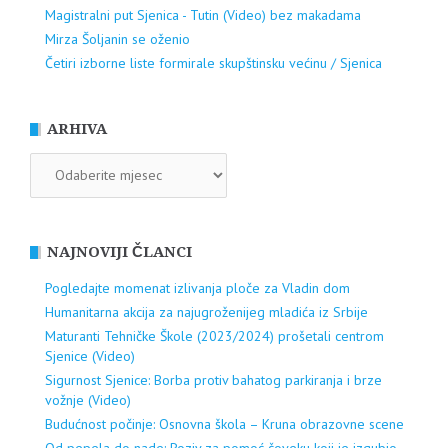
Magistralni put Sjenica - Tutin (Video) bez makadama
Mirza Šoljanin se oženio
Četiri izborne liste formirale skupštinsku većinu / Sjenica
ARHIVA
ARHIVA
NAJNOVIJI ČLANCI
Pogledajte momenat izlivanja ploče za Vladin dom
Humanitarna akcija za najugroženijeg mladića iz Srbije
Maturanti Tehničke Škole (2023/2024) prošetali centrom
Sjenice (Video)
Sigurnost Sjenice: Borba protiv bahatog parkiranja i brze
vožnje (Video)
Budućnost počinje: Osnovna škola – Kruna obrazovne scene
Od pepela do nade: Poziv za pomoć čoveku koji je izgubio