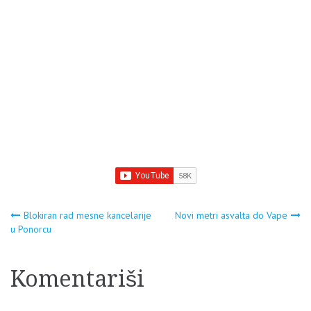
Navigacija
Blokiran rad mesne kancelarije
Novi metri asvalta do Vape
u Ponorcu
članaka
Komentariši