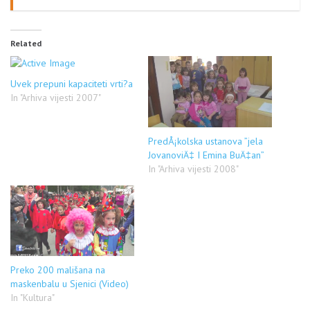
Related
Uvek prepuni kapaciteti vrti?a
In "Arhiva vijesti 2007"
PredÅ¡kolska ustanova ”jela
JovanoviÄ‡ I Emina BuÄ‡an”
In "Arhiva vijesti 2008"
Preko 200 mališana na
maskenbalu u Sjenici (Video)
In "Kultura"