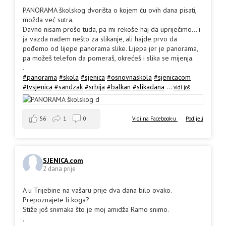
PANORAMA školskog dvorišta o kojem ću ovih dana pisati,
možda već sutra.
Davno nisam prošo tuda, pa mi rekoše haj da upriječimo... i
ja vazda nađem nešto za slikanje, ali hajde prvo da
pođemo od lijepe panorama slike. Lijepa jer je panorama,
pa možeš telefon da pomeraš, okrećeš i slika se mijenja.
.
#panorama
#skola
#sjenica
#osnovnaskola
#sjenicacom
#tvsjenica
#sandzak
#srbija
#balkan
#slikadana
...
vidi još
56
1
0
Vidi na Facebook-u
·
Podijeli
SJENICA.com
2 dana prije
A u Trijebine na vašaru prije dva dana bilo ovako.
Prepoznajete li koga?
Stiže još snimaka što je moj amidža Ramo snimo.
.