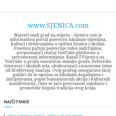
Skip
Opština
JEZERO
FORUM
Početna
Istorija
Privreda
Kultura
Geografija
O
REGIONALNI
ZMAJEVAC
TV
TV
OGLASI
Kontakt
to
Sjenica
Opštine
tvrđavi
CENTAR
iz
SJENICA
content
Sjenica
Sandžaka
www.SJENICA.com
Najveći mali grad na svijetu – Sjenica.com je
informativni portal posvećen lokalnim vijestima,
kulturi i dešavanjima u opštini Sjenica i okolini.
Posebnu pažnju posvećuje video sadržajima,
prepoznajući značaj YouTube platforme u
savremenom informisanju. Kanal TVSjenica na
YouTube-u pruža autentične snimke grada, Pešterske
visoravni i okolnih sela, obuhvatajući raznovrsne teme
od društvenog značaja. Ovaj pristup omogućava široj
publici da se upozna sa lokalnim događajima i
inicijativama, poput humanitarnih akcija i kulturnih
manifestacija, čime se jača povezanost zajednice i
promoviše bogata tradicija ovog kraja.
NAJČITANIJE
Uživo kamere iz Sjenice - Sjenica city live stream