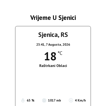
Vrijeme U Sjenici
Sjenica, RS
23:41,
7 Augusta, 2026
18
°C
Raštrkani Oblaci
Wind Gust:
3 Km/h
Clouds:
26%
Sunrise:
05:36
Sunset:
19:55
63 %
1017 mb
4 Km/h