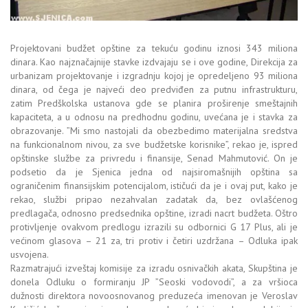
Projektovani budžet opštine za tekuću godinu iznosi 343 miliona
dinara. Kao najznačajnije stavke izdvajaju se i ove godine, Direkcija za
urbanizam projektovanje i izgradnju kojoj je opredeljeno 93 miliona
dinara, od čega je najveći deo predviđen za putnu infrastrukturu,
zatim Predškolska ustanova gde se planira proširenje smeštajnih
kapaciteta, a u odnosu na predhodnu godinu, uvećana je i stavka za
obrazovanje. ”Mi smo nastojali da obezbedimo materijalna sredstva
na funkcionalnom nivou, za sve budžetske korisnike”, rekao je, ispred
opštinske službe za privredu i finansije, Senad Mahmutović. On je
podsetio da je Sjenica jedna od najsiromašnijih opština sa
ograničenim finansijskim potencijalom, ističući da je i ovaj put, kako je
rekao, službi pripao nezahvalan zadatak da, bez ovlašćenog
predlagača, odnosno predsednika opštine, izradi nacrt budžeta. Oštro
protivljenje ovakvom predlogu izrazili su odbornici G 17 Plus, ali je
većinom glasova – 21 za, tri protiv i četiri uzdržana – Odluka ipak
usvojena.
Razmatrajući izveštaj komisije za izradu osnivačkih akata, Skupština je
donela Odluku o formiranju JP ”Seoski vodovodi”, a za vršioca
dužnosti direktora novoosnovanog preduzeća imenovan je Veroslav