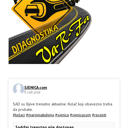
SJENICA.com
8 sati prije
SAD su šljive trenutno aktuelne. Kolač koji obavezno treba
da probate.
#kolaci
#marininakuhinja
#sjenica
#sjenicacom
#recepti
Sadržaj trenutno nije dostupan