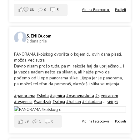
88
0
5
Vidi na Facebook-u
·
Podijeli
SJENICA.com
2 dana prije
PANORAMA školskog dvorišta o kojem ću ovih dana pisati,
možda već sutra.
Davno nisam prošo tuda, pa mi rekoše haj da upriječimo... i
ja vazda nađem nešto za slikanje, ali hajde prvo da
pođemo od lijepe panorama slike. Lijepa jer je panorama,
pa možeš telefon da pomeraš, okrećeš i slika se mijenja.
.
#panorama
#skola
#sjenica
#osnovnaskola
#sjenicacom
#tvsjenica
#sandzak
#srbija
#balkan
#slikadana
...
vidi još
59
1
0
Vidi na Facebook-u
·
Podijeli