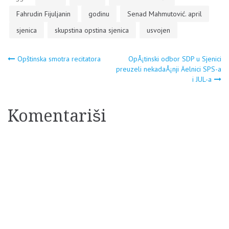
Fahrudin Fijuljanin
godinu
Senad Mahmutović. april
sjenica
skupstina opstina sjenica
usvojen
Navigacija
Opštinska smotra recitatora
OpÅ¡tinski odbor SDP u Sjenici
preuzeli nekadaÅ¡nji Äelnici SPS-a
i JUL-a
članaka
Komentariši