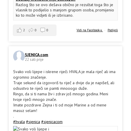
Razlog što se ovo dešava obično je rezultat toga što je
vlasnik to podijelio s manjom grupom osoba, promijenio
ko to može vidjeti ili je izbrisano.
2
0
0
Vidi na Facebook-u
·
Podijeli
SJENICA.com
22 sati prije
Svako voli lijepe i iskrene riječi. HVALA je mala riječ ali ima
ogromno značenje.
Traje sekund da izgovoriš tu riječ a dvije da je napišeš, ali
odsustvo te riječi se pamti mnooogo duže.
Ringo, da si ti nama živ i zdrav još mnogo godina. Meni
tvoje riječi mnogo znače.
Imate pozdrave Zejna i ti od moje Marine a od mene
masuz selam!
.
#hvala
#sjenica
#sjenicacom