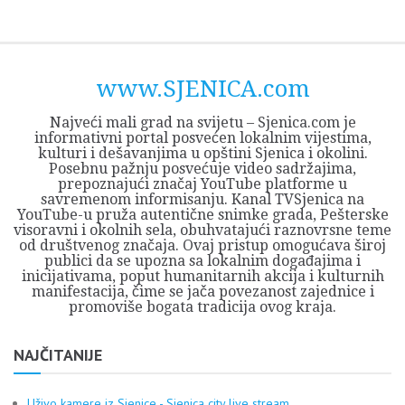
Skip
Opština
JEZERO
FORUM
Početna
Istorija
Privreda
Kultura
Geografija
O
REGIONALNI
ZMAJEVAC
TV
TV
OGLASI
Kontakt
to
Sjenica
Opštine
tvrđavi
CENTAR
iz
SJENICA
content
Sjenica
Sandžaka
www.SJENICA.com
Najveći mali grad na svijetu – Sjenica.com je
informativni portal posvećen lokalnim vijestima,
kulturi i dešavanjima u opštini Sjenica i okolini.
Posebnu pažnju posvećuje video sadržajima,
prepoznajući značaj YouTube platforme u
savremenom informisanju. Kanal TVSjenica na
YouTube-u pruža autentične snimke grada, Pešterske
visoravni i okolnih sela, obuhvatajući raznovrsne teme
od društvenog značaja. Ovaj pristup omogućava široj
publici da se upozna sa lokalnim događajima i
inicijativama, poput humanitarnih akcija i kulturnih
manifestacija, čime se jača povezanost zajednice i
promoviše bogata tradicija ovog kraja.
NAJČITANIJE
Uživo kamere iz Sjenice - Sjenica city live stream