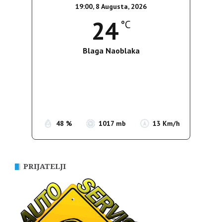
19:00,
8 Augusta, 2026
24
°C
Blaga Naoblaka
Wind Gust:
25 Km/h
Clouds:
21%
Sunrise:
05:37
Sunset:
19:54
48 %
1017 mb
13 Km/h
PRIJATELJI