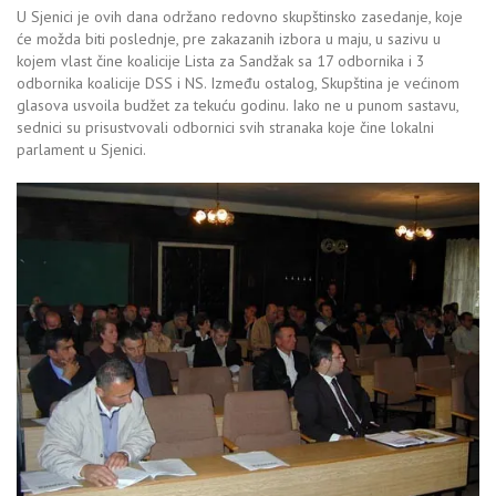
U Sjenici je ovih dana održano redovno skupštinsko zasedanje, koje
će možda biti poslednje, pre zakazanih izbora u maju, u sazivu u
kojem vlast čine koalicije Lista za Sandžak sa 17 odbornika i 3
odbornika koalicije DSS i NS. Između ostalog, Skupština je većinom
glasova usvoila budžet za tekuću godinu. Iako ne u punom sastavu,
sednici su prisustvovali odbornici svih stranaka koje čine lokalni
parlament u Sjenici.