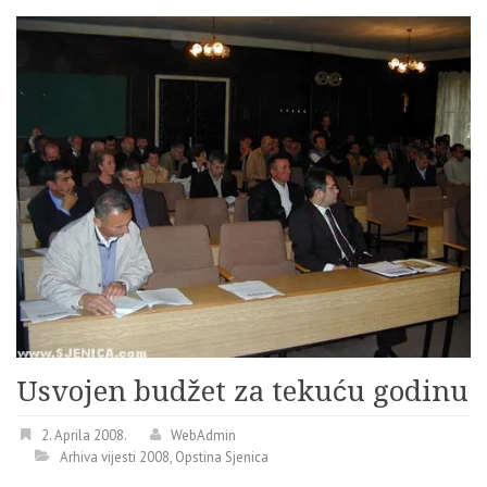
Usvojen budžet za tekuću godinu
2. Aprila 2008.
WebAdmin
Arhiva vijesti 2008
,
Opstina Sjenica