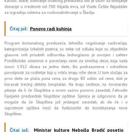
Karličić. Inače, osnivanje ovakvog preduzeća bio je uslov za dobijanje
donacije u vrednosti od 700 hiljada evra, od Vlade Češke Republike
za izgradnju sistema za vodosnabdevanje u Štavlju.
Čitaj još:
Ponovo radi kuhinja
Program komunalnog preduzeća, tehničko regulisanje saobraćaja,
kategorizacija lokalnih puteva, su neke od odluka koje su objedinile
glasove svih prisutnih odbornika. Jednoglasno je usvojen i zahtev
Predškolske ustanove o povećanju cene za smeštaj dece, koja sada
iznosi 1.912 dinara za jedno dete, što podrazumeva i određene
povoljnosti za roditelje koji u vrtiću imaju više dece. U tom slučaju za
prvo dete se plaća puna cena, za drugo 80 odsto od cene, dok je
boravak trećeg deteta besplatan. Na kraju sednice, na novinarsko
pitanje da li će Skupština u ovom sazivu ponovo zasedati, Fahrudin
Fijuljanin predsednik Skupštine opštine Sjenica je odgovorio da je
moguće da će Skupština još jedanput zasedati, ali da će i u
suprotnom opština moći da funkcioniše do konstituisanja nove
Skupštine.
Čitaj još:
Ministar kulture Nebojša Bradić posetio