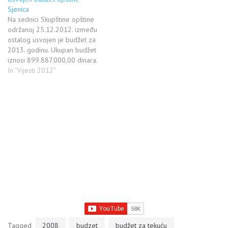
39 obornika. Odbornik SRS
Sjenica
Miloica Kaličanin, koji nam je
Na sednici Skupštine opštine
ranije potvrdio da nije u
održanoj 25.12.2012. između
vlasti, bio je prisutan samo na
ostalog usvojen je budžet za
početku.…
2013. godinu. Ukupan budžet
iznosi 899.887.000,00 dinara.
Budžet je manji od
In "Vijesti 2012"
prošlogodišnjeg za oko 50
miliona dinara. Osim stalnih
troškova predviđenih za
naknade zaposlenima, tekuće
poslove i održavanje i
unapređnjenje puteva i ostale
infrastrukture, kao kapitalne
investicije se…
Tagged
2008
budzet
budžet za tekuću