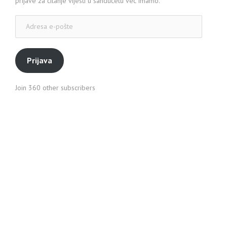
prijave za čitanje vijesti u sandučetu već imamo.
Adresa
e-
pošte
Prijava
Join 360 other subscribers