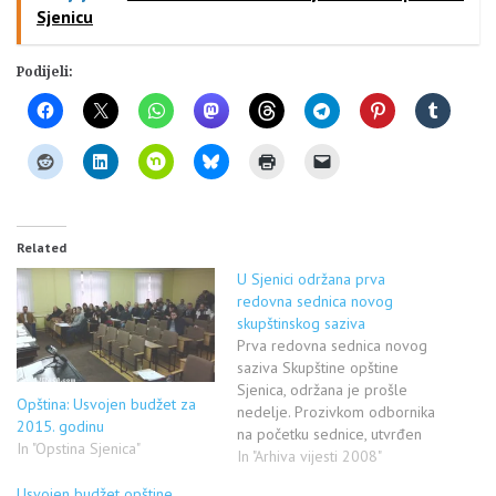
Sjenicu
Podijeli:
Related
U Sjenici održana prva
redovna sednica novog
skupštinskog saziva
Prva redovna sednica novog
saziva Skupštine opštine
Sjenica, održana je prošle
Opština: Usvojen budžet za
nedelje. Prozivkom odbornika
2015. godinu
na početku sednice, utvrđen
In "Opstina Sjenica"
je kvorum i konstatovano je
In "Arhiva vijesti 2008"
da je prisutno 21 od ukupno
Usvojen budžet opštine