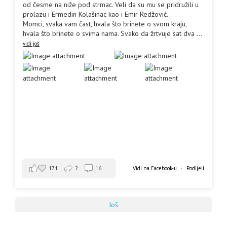
od česme na niže pod strmac. Veli da su mu se pridružili u
prolazu i Ermedin Kolašinac kao i Emir Redžović.
Momci, svaka vam čast, hvala što brinete o svom kraju,
hvala što brinete o svima nama. Svako da žrtvuje sat dva
...
vidi još
171
2
16
Vidi na Facebook-u
·
Podijeli
Još