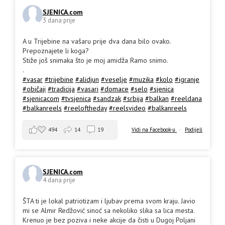
SJENICA.com
3 dana prije
A u Trijebine na vašaru prije dva dana bilo ovako.
Prepoznajete li koga?
Stiže još snimaka što je moj amidža Ramo snimo.
.
#vasar
#trijebine
#alidjun
#veselje
#muzika
#kolo
#igranje
#običaji
#tradicija
#vasari
#domace
#selo
#sjenica
#sjenicacom
#tvsjenica
#sandzak
#srbija
#balkan
#reeldana
#balkanreels
#reeloftheday
#reelsvideo
#balkanreels
494
14
19
Vidi na Facebook-u
·
Podijeli
SJENICA.com
4 dana prije
ŠTA ti je lokal patriotizam i ljubav prema svom kraju. Javio
mi se Almir Redžović sinoć sa nekoliko slika sa lica mesta.
Krenuo je bez poziva i neke akcije da čisti u Dugoj Poljani