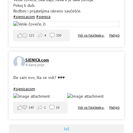
Pokoj ti duši.
Rodbini i prijateljima iskreno saučešće.
#sjenicacom
#sjenica
Vidi na Facebook-u
·
Podijeli
121
4
150
SJENICA.com
4 dana prije
Đe sam ovo, šta se vidi? ♥️♥️♥️
.
#sjenicacom
143
1
16
Vidi na Facebook-u
·
Podijeli
Još