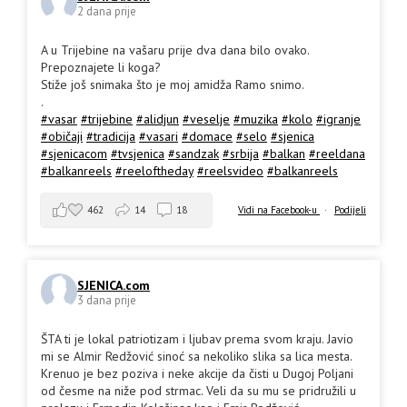
2 dana prije
A u Trijebine na vašaru prije dva dana bilo ovako.
Prepoznajete li koga?
Stiže još snimaka što je moj amidža Ramo snimo.
.
#vasar
#trijebine
#alidjun
#veselje
#muzika
#kolo
#igranje
#običaji
#tradicija
#vasari
#domace
#selo
#sjenica
#sjenicacom
#tvsjenica
#sandzak
#srbija
#balkan
#reeldana
#balkanreels
#reeloftheday
#reelsvideo
#balkanreels
462
14
18
Vidi na Facebook-u
·
Podijeli
SJENICA.com
3 dana prije
ŠTA ti je lokal patriotizam i ljubav prema svom kraju. Javio
mi se Almir Redžović sinoć sa nekoliko slika sa lica mesta.
Krenuo je bez poziva i neke akcije da čisti u Dugoj Poljani
od česme na niže pod strmac. Veli da su mu se pridružili u