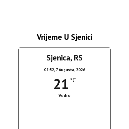
Vrijeme U Sjenici
Sjenica, RS
07:52,
7 Augusta, 2026
21
°C
Vedro
Wind Gust:
5 Km/h
Clouds:
8%
Sunrise:
05:36
Sunset:
19:55