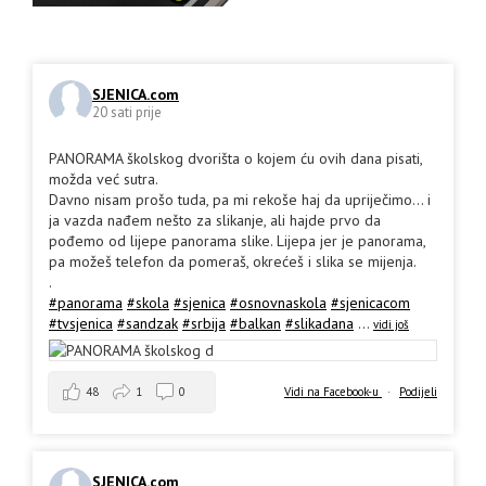
SJENICA.com
20 sati prije
PANORAMA školskog dvorišta o kojem ću ovih dana pisati,
možda već sutra.
Davno nisam prošo tuda, pa mi rekoše haj da upriječimo... i
ja vazda nađem nešto za slikanje, ali hajde prvo da
pođemo od lijepe panorama slike. Lijepa jer je panorama,
pa možeš telefon da pomeraš, okrećeš i slika se mijenja.
.
#panorama
#skola
#sjenica
#osnovnaskola
#sjenicacom
#tvsjenica
#sandzak
#srbija
#balkan
#slikadana
...
vidi još
48
1
0
Vidi na Facebook-u
·
Podijeli
SJENICA.com