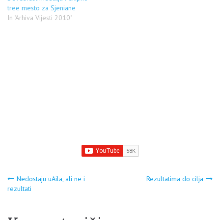
tree mesto za Sjeniane
In "Arhiva Vijesti 2010"
Navigacija
Nedostaju uÄila, ali ne i
Rezultatima do cilja
rezultati
članaka