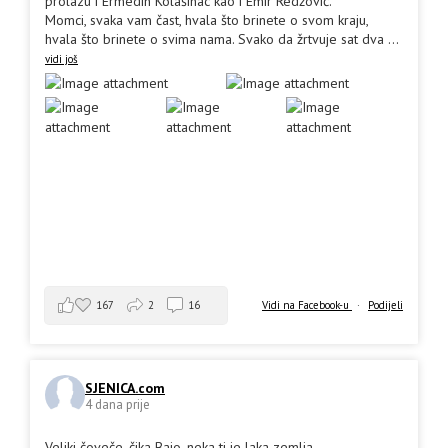
prolazu i Ermedin Kolašinac kao i Emir Redžović.
Momci, svaka vam čast, hvala što brinete o svom kraju,
hvala što brinete o svima nama. Svako da žrtvuje sat dva
...
vidi još
167
2
16
Vidi na Facebook-u
·
Podijeli
SJENICA.com
4 dana prije
Veliki čoveče, čika Bajo, neka ti je laka zemlja.