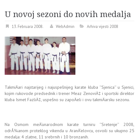
U novoj sezoni do novih medalja
13. Februara 2008.
WebAdmin
Arhiva vijesti 2008
TakmiÄari najstarijeg i najuspešnijeg karate kluba ''Sjenica'' u Sjenici,
kojim rukovode predsednik i trener Meaz ZenoviÄ‡ i sportski direktor
kluba Ismet FazliÄ‡, uspešno su zapoÄeli i ovu takmiÄarsku sezonu.
Na Osmom meÄ‘unarodnom karate turniru ''Sretenje'' 2008,
odrÅ¾anom proteklog vikenda u AranÄ‘elovcu, osvoili su ukupno 25
medalja: 4 zlatne, 11 srebrnih i 10 bronzanih.