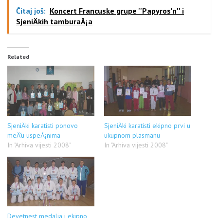
Čitaj još:
Koncert Francuske grupe ''Papyros'n'' i
SjeniÄkih tamburaÅ¡a
Related
SjeniÄki karatisti ponovo
SjeniÄki karatisti ekipno prvi u
meÄ‘u uspeÅ¡nima
ukupnom plasmanu
In "Arhiva vijesti 2008"
In "Arhiva vijesti 2008"
Devetnest medalja i ekipno