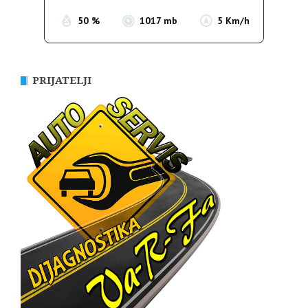
50 %
1017 mb
5 Km/h
PRIJATELJI