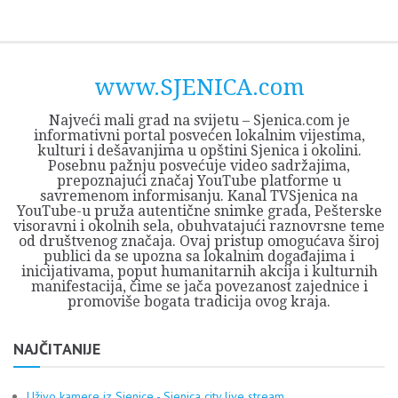
Skip
Opština
JEZERO
FORUM
Početna
Istorija
Privreda
Kultura
Geografija
O
REGIONALNI
ZMAJEVAC
TV
TV
OGLASI
Kontakt
to
Sjenica
Opštine
tvrđavi
CENTAR
iz
SJENICA
content
Sjenica
Sandžaka
www.SJENICA.com
Najveći mali grad na svijetu – Sjenica.com je
informativni portal posvećen lokalnim vijestima,
kulturi i dešavanjima u opštini Sjenica i okolini.
Posebnu pažnju posvećuje video sadržajima,
prepoznajući značaj YouTube platforme u
savremenom informisanju. Kanal TVSjenica na
YouTube-u pruža autentične snimke grada, Pešterske
visoravni i okolnih sela, obuhvatajući raznovrsne teme
od društvenog značaja. Ovaj pristup omogućava široj
publici da se upozna sa lokalnim događajima i
inicijativama, poput humanitarnih akcija i kulturnih
manifestacija, čime se jača povezanost zajednice i
promoviše bogata tradicija ovog kraja.
NAJČITANIJE
Uživo kamere iz Sjenice - Sjenica city live stream