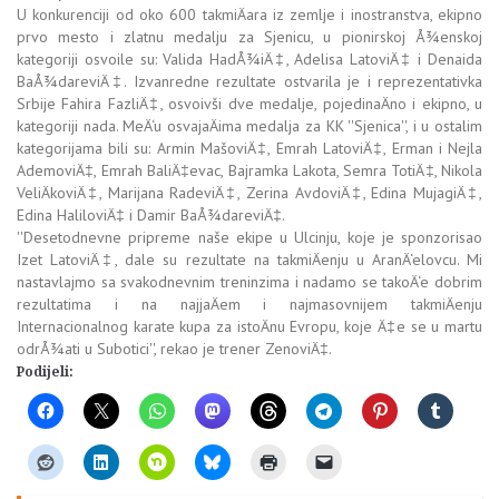
U konkurenciji od oko 600 takmiÄara iz zemlje i inostranstva, ekipno
prvo mesto i zlatnu medalju za Sjenicu, u pionirskoj Å¾enskoj
kategoriji osvoile su: Valida HadÅ¾iÄ‡, Adelisa LatoviÄ‡ i Denaida
BaÅ¾dareviÄ‡. Izvanredne rezultate ostvarila je i reprezentativka
Srbije Fahira FazliÄ‡, osvoivši dve medalje, pojedinaÄno i ekipno, u
kategoriji nada. MeÄ‘u osvajaÄima medalja za KK ''Sjenica'', i u ostalim
kategorijama bili su: Armin MašoviÄ‡, Emrah LatoviÄ‡, Erman i Nejla
AdemoviÄ‡, Emrah BaliÄ‡evac, Bajramka Lakota, Semra TotiÄ‡, Nikola
VeliÄkoviÄ‡, Marijana RadeviÄ‡, Zerina AvdoviÄ‡, Edina MujagiÄ‡,
Edina HaliloviÄ‡ i Damir BaÅ¾dareviÄ‡.
''Desetodnevne pripreme naše ekipe u Ulcinju, koje je sponzorisao
Izet LatoviÄ‡, dale su rezultate na takmiÄenju u AranÄ‘elovcu. Mi
nastavlajmo sa svakodnevnim treninzima i nadamo se takoÄ‘e dobrim
rezultatima i na najjaÄem i najmasovnijem takmiÄenju
Internacionalnog karate kupa za istoÄnu Evropu, koje Ä‡e se u martu
odrÅ¾ati u Subotici'', rekao je trener ZenoviÄ‡.
Podijeli: