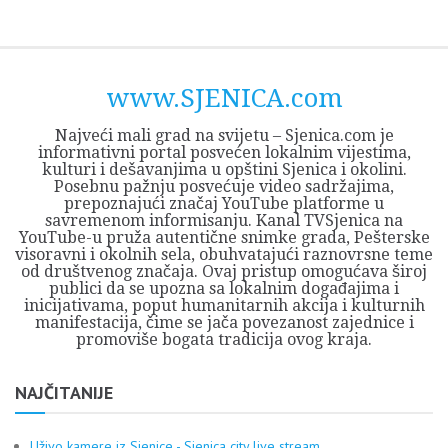
Skip
Opština
JEZERO
FORUM
Početna
Istorija
Privreda
Kultura
Geografija
O
REGIONALNI
ZMAJEVAC
TV
TV
OGLASI
Kontakt
to
Sjenica
Opštine
tvrđavi
CENTAR
iz
SJENICA
content
Sjenica
Sandžaka
www.SJENICA.com
Najveći mali grad na svijetu – Sjenica.com je
informativni portal posvećen lokalnim vijestima,
kulturi i dešavanjima u opštini Sjenica i okolini.
Posebnu pažnju posvećuje video sadržajima,
prepoznajući značaj YouTube platforme u
savremenom informisanju. Kanal TVSjenica na
YouTube-u pruža autentične snimke grada, Pešterske
visoravni i okolnih sela, obuhvatajući raznovrsne teme
od društvenog značaja. Ovaj pristup omogućava široj
publici da se upozna sa lokalnim događajima i
inicijativama, poput humanitarnih akcija i kulturnih
manifestacija, čime se jača povezanost zajednice i
promoviše bogata tradicija ovog kraja.
NAJČITANIJE
Uživo kamere iz Sjenice - Sjenica city live stream