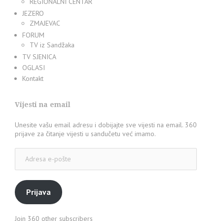
REGIONALNI CENTAR
JEZERO
ZMAJEVAC
FORUM
TV iz Sandžaka
TV SJENICA
OGLASI
Kontakt
Vijesti na email
Unesite vašu email adresu i dobijajte sve vijesti na email. 360
prijave za čitanje vijesti u sandučetu već imamo.
Adresa
e-
pošte
Prijava
Join 360 other subscribers