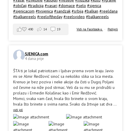
#vasar
#trijebine
#alidjun
#veselje
#muzika
#kolo
#igranje
#običaji
#tradicija
#vasari
#domace
#selo
#sjenica
#sjenicacom
#tvsjenica
#sandzak
#srbija
#balkan
#reeldana
#balkanreels
#reeloftheday
#reelsvideo
#balkanreels
490
14
19
Vidi na Facebook-u
·
Podijeli
SJENICA.com
4 dana prije
ŠTA ti je lokal patriotizam i ljubav prema svom kraju. Javio
mi se Almir Redžović sinoć sa nekoliko slika sa lica mesta.
Krenuo je bez poziva i neke akcije da čisti u Dugoj Poljani
od česme na niže pod strmac. Veli da su mu se pridružili u
prolazu i Ermedin Kolašinac kao i Emir Redžović.
Momci, svaka vam čast, hvala što brinete o svom kraju,
hvala što brinete o svima nama. Svako da žrtvuje sat dva
...
vidi još