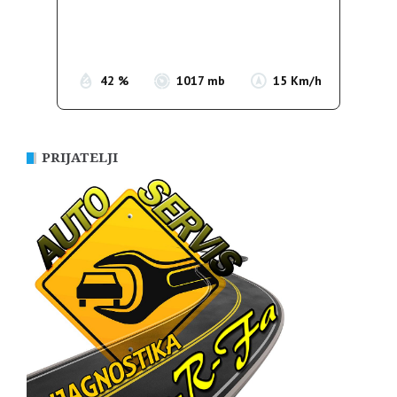
Sunrise:
05:37
Sunset:
19:54
42 %
1017 mb
15 Km/h
PRIJATELJI