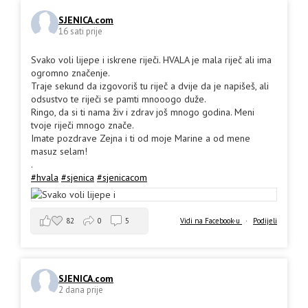
SJENICA.com
16 sati prije
Svako voli lijepe i iskrene riječi. HVALA je mala riječ ali ima
ogromno značenje.
Traje sekund da izgovoriš tu riječ a dvije da je napišeš, ali
odsustvo te riječi se pamti mnooogo duže.
Ringo, da si ti nama živ i zdrav još mnogo godina. Meni
tvoje riječi mnogo znače.
Imate pozdrave Zejna i ti od moje Marine a od mene
masuz selam!
.
#hvala
#sjenica
#sjenicacom
82
0
5
Vidi na Facebook-u
·
Podijeli
SJENICA.com
2 dana prije