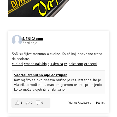
SJENICA.com
2 sati prije
SAD su šljive trenutno aktuelne. Kolač koji obavezno treba
da probate.
#kolaci
#marininakuhinja
#sjenica
#sjenicacom
#recepti
Sadržaj trenutno nije dostupan
Razlog što se ovo dešava obično je rezultat toga što je
vlasnik to podijelio s manjom grupom osoba, promijenio
ko to može vidjeti ili je izbrisano.
1
0
0
Vidi na Facebook-u
·
Podijeli