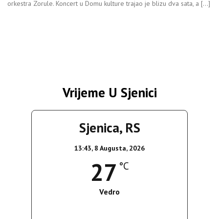
orkestra Zorule. Koncert u Domu kulture trajao je blizu dva sata, a […]
Vrijeme U Sjenici
Sjenica, RS
13:43,
8 Augusta, 2026
27
°C
Vedro
Wind Gust:
13 Km/h
Clouds:
0%