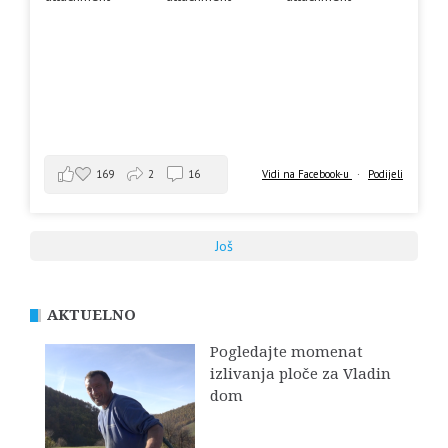
169
2
16
Vidi na Facebook-u
·
Podijeli
Još
AKTUELNO
Pogledajte momenat
izlivanja ploče za Vladin
dom