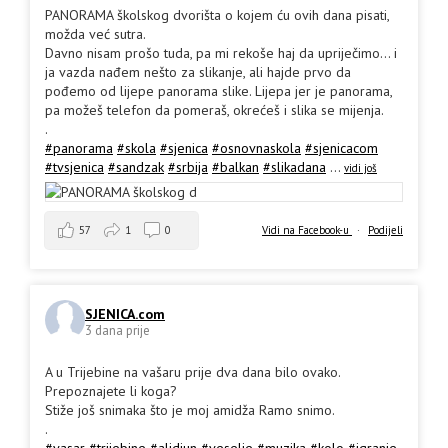
PANORAMA školskog dvorišta o kojem ću ovih dana pisati,
možda već sutra.
Davno nisam prošo tuda, pa mi rekoše haj da upriječimo... i
ja vazda nađem nešto za slikanje, ali hajde prvo da
pođemo od lijepe panorama slike. Lijepa jer je panorama,
pa možeš telefon da pomeraš, okrećeš i slika se mijenja.
.
#panorama
#skola
#sjenica
#osnovnaskola
#sjenicacom
#tvsjenica
#sandzak
#srbija
#balkan
#slikadana
...
vidi još
57
1
0
Vidi na Facebook-u
·
Podijeli
SJENICA.com
3 dana prije
A u Trijebine na vašaru prije dva dana bilo ovako.
Prepoznajete li koga?
Stiže još snimaka što je moj amidža Ramo snimo.
.