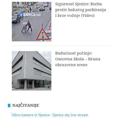
Sigurnost Sjenice: Borba
protiv bahatog parkiranja
i brze vožnje (Video)
Budućnost počinje:
Osnovna škola – Kruna
obrazovne scene
NAJČITANIJE
Uživo kamere iz Sjenice - Sjenica city live stream