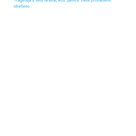
Tragedija u selu Gradac kod Sjenice: Dete pronađeno
obešeno