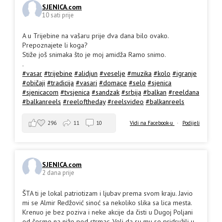
SJENICA.com
10 sati prije
A u Trijebine na vašaru prije dva dana bilo ovako.
Prepoznajete li koga?
Stiže još snimaka što je moj amidža Ramo snimo.
.
#vasar
#trijebine
#alidjun
#veselje
#muzika
#kolo
#igranje
#običaji
#tradicija
#vasari
#domace
#selo
#sjenica
#sjenicacom
#tvsjenica
#sandzak
#srbija
#balkan
#reeldana
#balkanreels
#reeloftheday
#reelsvideo
#balkanreels
296
11
10
Vidi na Facebook-u
·
Podijeli
SJENICA.com
2 dana prije
ŠTA ti je lokal patriotizam i ljubav prema svom kraju. Javio
mi se Almir Redžović sinoć sa nekoliko slika sa lica mesta.
Krenuo je bez poziva i neke akcije da čisti u Dugoj Poljani
od česme na niže pod strmac. Veli da su mu se pridružili u