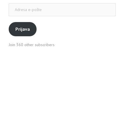
Adresa
e-
pošte
Prijava
Join 360 other subscribers