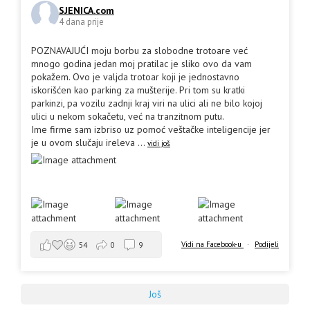
SJENICA.com
4 dana prije
POZNAVAJUĆI moju borbu za slobodne trotoare već
mnogo godina jedan moj pratilac je sliko ovo da vam
pokažem. Ovo je valjda trotoar koji je jednostavno
iskorišćen kao parking za mušterije. Pri tom su kratki
parkinzi, pa vozilu zadnji kraj viri na ulici ali ne bilo kojoj
ulici u nekom sokačetu, već na tranzitnom putu.
Ime firme sam izbriso uz pomoć veštačke inteligencije jer
je u ovom slučaju ireleva
...
vidi još
Vidi na Facebook-u
·
Podijeli
54
0
9
Još