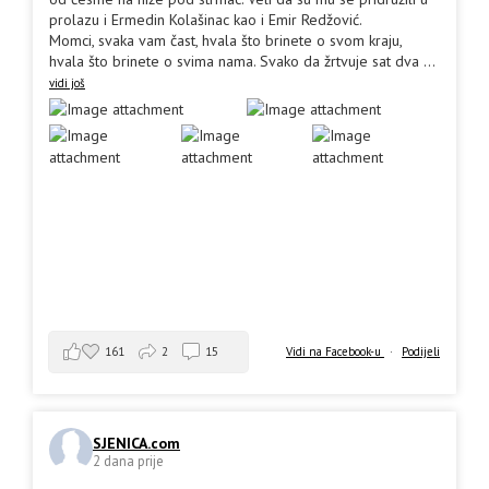
prolazu i Ermedin Kolašinac kao i Emir Redžović.
Momci, svaka vam čast, hvala što brinete o svom kraju,
hvala što brinete o svima nama. Svako da žrtvuje sat dva
...
vidi još
161
2
15
Vidi na Facebook-u
·
Podijeli
SJENICA.com
2 dana prije