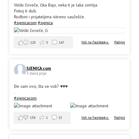
Veliki čoveče, čika Bajo, neka ti je laka zemlja.
Pokoj ti duši.
Rodbini i prijateljima iskreno saučešće.
#sjenicacom
#sjenica
Vidi na Facebook-u
·
Podijeli
120
5
147
SJENICA.com
3 dana prije
Đe sam ovo, šta se vidi? ♥️♥️♥️
.
#sjenicacom
138
1
15
Vidi na Facebook-u
·
Podijeli