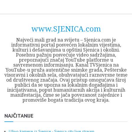
Skip
Opština
JEZERO
FORUM
Početna
Istorija
Privreda
Kultura
Geografija
O
REGIONALNI
ZMAJEVAC
TV
TV
OGLASI
Kontakt
to
Sjenica
Opštine
tvrđavi
CENTAR
iz
SJENICA
content
Sjenica
Sandžaka
www.SJENICA.com
Najveći mali grad na svijetu – Sjenica.com je
informativni portal posvećen lokalnim vijestima,
kulturi i dešavanjima u opštini Sjenica i okolini.
Posebnu pažnju posvećuje video sadržajima,
prepoznajući značaj YouTube platforme u
savremenom informisanju. Kanal TVSjenica na
YouTube-u pruža autentične snimke grada, Pešterske
visoravni i okolnih sela, obuhvatajući raznovrsne teme
od društvenog značaja. Ovaj pristup omogućava široj
publici da se upozna sa lokalnim događajima i
inicijativama, poput humanitarnih akcija i kulturnih
manifestacija, čime se jača povezanost zajednice i
promoviše bogata tradicija ovog kraja.
NAJČITANIJE
Uživo kamere iz Sjenice - Sjenica city live stream