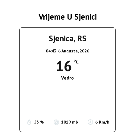
Vrijeme U Sjenici
Sjenica, RS
04:43,
6 Augusta, 2026
16
°C
Vedro
Wind Gust:
5 Km/h
Clouds:
0%
Sunrise:
05:35
Sunset:
19:56
53 %
1019 mb
6 Km/h