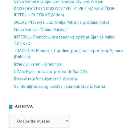
Uživo kamere iz Sjenice - Sjenica city live stream
KAKO DOĆI DO VIDIKOVCA "VELIKI VRH" NA SJENIČKOM
JEZERU / PUTOKAZ (Video)
OGLAS: Placevi u ulici Kralja Petra na prodaju (Foto)
Etno restoran "Dolina Vukova"
INTERVJU: Pomoćnik predsednika opštine Sjenica Vahid
Tahirović
TRAGEDIJA: Momak 21 godinu, poginuo na periferiji Sjenice
(Dubinje)
Intervju: Harun Hajradinovi
UŽAS: Pijani policajac prebio dečka (18)
Brojevi telefona izabranih doktora
Svi detalji surovog ubistva i samoubistva iz Rasna
ARHIVA
ARHIVA