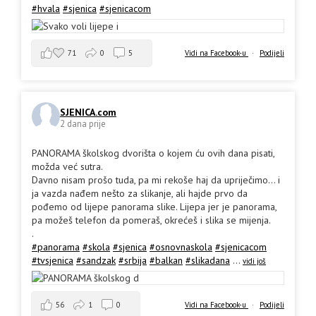
#hvala
#sjenica
#sjenicacom
71
0
5
Vidi na Facebook-u
·
Podijeli
SJENICA.com
2 dana prije
PANORAMA školskog dvorišta o kojem ću ovih dana pisati,
možda već sutra.
Davno nisam prošo tuda, pa mi rekoše haj da upriječimo... i
ja vazda nađem nešto za slikanje, ali hajde prvo da
pođemo od lijepe panorama slike. Lijepa jer je panorama,
pa možeš telefon da pomeraš, okrećeš i slika se mijenja.
.
#panorama
#skola
#sjenica
#osnovnaskola
#sjenicacom
#tvsjenica
#sandzak
#srbija
#balkan
#slikadana
...
vidi još
56
1
0
Vidi na Facebook-u
·
Podijeli