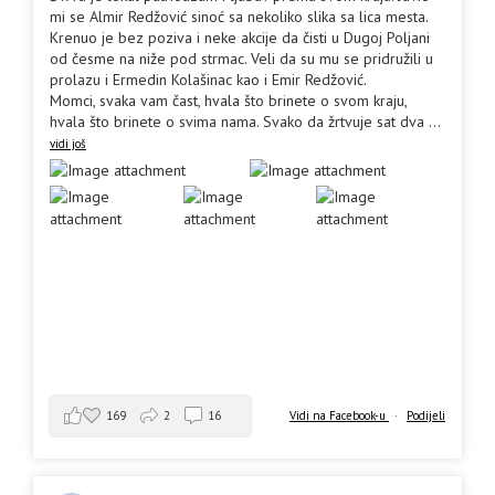
mi se Almir Redžović sinoć sa nekoliko slika sa lica mesta.
Krenuo je bez poziva i neke akcije da čisti u Dugoj Poljani
od česme na niže pod strmac. Veli da su mu se pridružili u
prolazu i Ermedin Kolašinac kao i Emir Redžović.
Momci, svaka vam čast, hvala što brinete o svom kraju,
hvala što brinete o svima nama. Svako da žrtvuje sat dva
...
vidi još
169
2
16
Vidi na Facebook-u
·
Podijeli