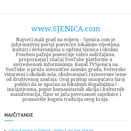
Skip
Opština
JEZERO
FORUM
Početna
Istorija
Privreda
Kultura
Geografija
O
REGIONALNI
ZMAJEVAC
TV
TV
OGLASI
Kontakt
to
Sjenica
Opštine
tvrđavi
CENTAR
iz
SJENICA
content
Sjenica
Sandžaka
www.SJENICA.com
Najveći mali grad na svijetu – Sjenica.com je
informativni portal posvećen lokalnim vijestima,
kulturi i dešavanjima u opštini Sjenica i okolini.
Posebnu pažnju posvećuje video sadržajima,
prepoznajući značaj YouTube platforme u
savremenom informisanju. Kanal TVSjenica na
YouTube-u pruža autentične snimke grada, Pešterske
visoravni i okolnih sela, obuhvatajući raznovrsne teme
od društvenog značaja. Ovaj pristup omogućava široj
publici da se upozna sa lokalnim događajima i
inicijativama, poput humanitarnih akcija i kulturnih
manifestacija, čime se jača povezanost zajednice i
promoviše bogata tradicija ovog kraja.
NAJČITANIJE
Uživo kamere iz Sjenice - Sjenica city live stream