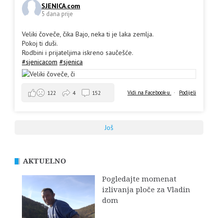
SJENICA.com
5 dana prije
Veliki čoveče, čika Bajo, neka ti je laka zemlja.
Pokoj ti duši.
Rodbini i prijateljima iskreno saučešće.
#sjenicacom
#sjenica
Vidi na Facebook-u
·
Podijeli
122
4
152
Još
AKTUELNO
Pogledajte momenat
izlivanja ploče za Vladin
dom