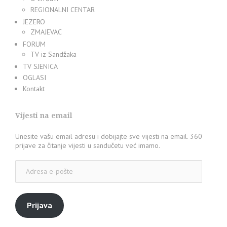
REGIONALNI CENTAR
JEZERO
ZMAJEVAC
FORUM
TV iz Sandžaka
TV SJENICA
OGLASI
Kontakt
Vijesti na email
Unesite vašu email adresu i dobijajte sve vijesti na email. 360
prijave za čitanje vijesti u sandučetu već imamo.
Adresa
e-
pošte
Prijava