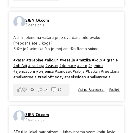
SJENICA.com
3 dana prije
A u Trijebine na vašaru prije dva dana bilo ovako.
Prepoznajete li koga?
Stiže još snimaka što je moj amidža Ramo snimo.
.
#vasar
#trijebine
#alidjun
#veselje
#muzika
#kolo
#igranje
#običaji
#tradicija
#vasari
#domace
#selo
#sjenica
#sjenicacom
#tvsjenica
#sandzak
#srbija
#balkan
#reeldana
#balkanreels
#reeloftheday
#reelsvideo
#balkanreels
490
14
19
Vidi na Facebook-u
·
Podijeli
SJENICA.com
4 dana prije
ŠTA ti je lokal patriotizam i ljubav prema svom kraju. Javio