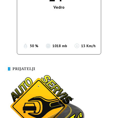
Vedro
Wind Gust:
18 Km/h
Clouds:
0%
Sunrise:
05:37
Sunset:
19:54
50 %
1018 mb
13 Km/h
PRIJATELJI