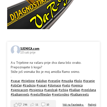
SJENICA.com
10 sati prije
A u Trijebine na vašaru prije dva dana bilo ovako.
Prepoznajete li koga?
Stiže još snimaka što je moj amidža Ramo snimo.
.
#vasar
#trijebine
#alidjun
#veselje
#muzika
#kolo
#igranje
#običaji
#tradicija
#vasari
#domace
#selo
#sjenica
#sjenicacom
#tvsjenica
#sandzak
#srbija
#balkan
#reeldana
#balkanreels
#reeloftheday
#reelsvideo
#balkanreels
296
11
10
Vidi na Facebook-u
·
Podijeli