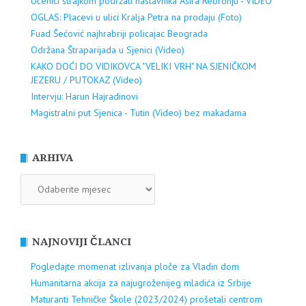
Učenici štrajkom podržali nastavnika Ašira Rebronju - VIDEO
OGLAS: Placevi u ulici Kralja Petra na prodaju (Foto)
Fuad Šećović najhrabriji policajac Beograda
Održana Štraparijada u Sjenici (Video)
KAKO DOĆI DO VIDIKOVCA "VELIKI VRH" NA SJENIČKOM
JEZERU / PUTOKAZ (Video)
Intervju: Harun Hajradinovi
Magistralni put Sjenica - Tutin (Video) bez makadama
ARHIVA
ARHIVA
NAJNOVIJI ČLANCI
Pogledajte momenat izlivanja ploče za Vladin dom
Humanitarna akcija za najugroženijeg mladića iz Srbije
Maturanti Tehničke Škole (2023/2024) prošetali centrom