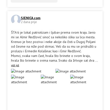
SJENICA.com
2 dana prije
ŠTA ti je lokal patriotizam i ljubav prema svom kraju. Javio
mi se Almir Redžović sinoć sa nekoliko slika sa lica mesta.
Krenuo je bez poziva i neke akcije da čisti u Dugoj Poljani
od česme na niže pod strmac. Veli da su mu se pridružili u
prolazu i Ermedin Kolašinac kao i Emir Redžović.
Momci, svaka vam čast, hvala što brinete o svom kraju,
hvala što brinete o svima nama. Svako da žrtvuje sat dva
...
vidi još