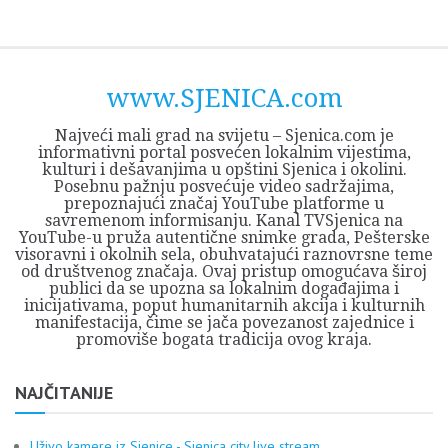
Skip
Opština
JEZERO
FORUM
Početna
Istorija
Privreda
Kultura
Geografija
O
REGIONALNI
ZMAJEVAC
TV
TV
OGLASI
Kontakt
to
Sjenica
Opštine
tvrđavi
CENTAR
iz
SJENICA
content
Sjenica
Sandžaka
www.SJENICA.com
Najveći mali grad na svijetu – Sjenica.com je
informativni portal posvećen lokalnim vijestima,
kulturi i dešavanjima u opštini Sjenica i okolini.
Posebnu pažnju posvećuje video sadržajima,
prepoznajući značaj YouTube platforme u
savremenom informisanju. Kanal TVSjenica na
YouTube-u pruža autentične snimke grada, Pešterske
visoravni i okolnih sela, obuhvatajući raznovrsne teme
od društvenog značaja. Ovaj pristup omogućava široj
publici da se upozna sa lokalnim događajima i
inicijativama, poput humanitarnih akcija i kulturnih
manifestacija, čime se jača povezanost zajednice i
promoviše bogata tradicija ovog kraja.
NAJČITANIJE
Uživo kamere iz Sjenice - Sjenica city live stream