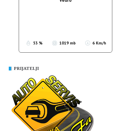
Wind Gust:
5 Km/h
Clouds:
0%
Sunrise:
05:35
Sunset:
19:56
53 %
1019 mb
6 Km/h
PRIJATELJI