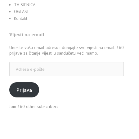
TV SJENICA
OGLASI
Kontakt
Vijesti na email
Unesite vašu email adresu i dobijajte sve vijesti na email. 360
prijave za čitanje vijesti u sandučetu već imamo.
Adresa
e-
pošte
Prijava
Join 360 other subscribers