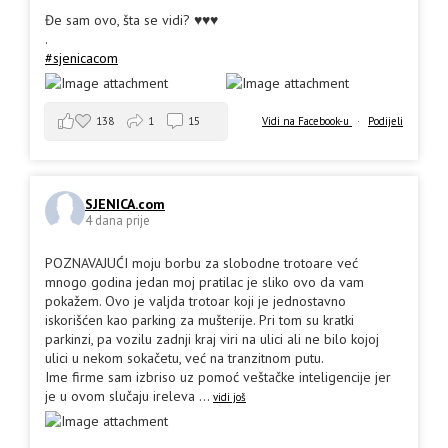
Đe sam ovo, šta se vidi? ♥️♥️♥️
.
#sjenicacom
138
1
15
Vidi na Facebook-u
·
Podijeli
SJENICA.com
4 dana prije
POZNAVAJUĆI moju borbu za slobodne trotoare već
mnogo godina jedan moj pratilac je sliko ovo da vam
pokažem. Ovo je valjda trotoar koji je jednostavno
iskorišćen kao parking za mušterije. Pri tom su kratki
parkinzi, pa vozilu zadnji kraj viri na ulici ali ne bilo kojoj
ulici u nekom sokačetu, već na tranzitnom putu.
Ime firme sam izbriso uz pomoć veštačke inteligencije jer
je u ovom slučaju ireleva
...
vidi još