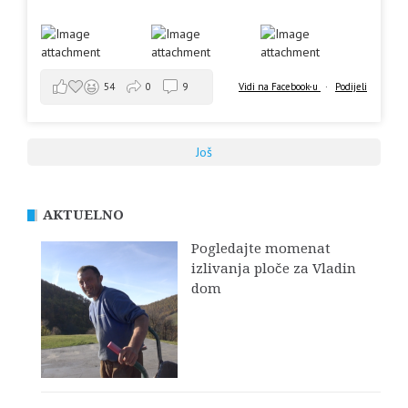
Vidi na Facebook-u
·
Podijeli
54
0
9
Još
AKTUELNO
Pogledajte momenat
izlivanja ploče za Vladin
dom