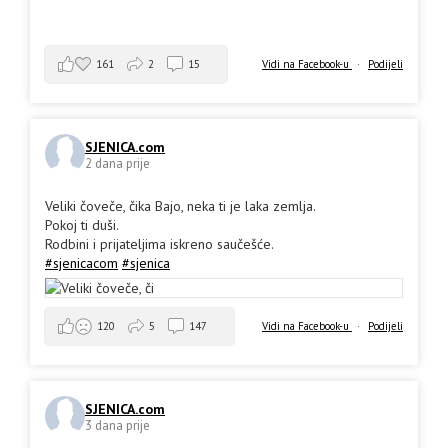
161
2
15
Vidi na Facebook-u
·
Podijeli
SJENICA.com
2 dana prije
Veliki čoveče, čika Bajo, neka ti je laka zemlja.
Pokoj ti duši.
Rodbini i prijateljima iskreno saučešće.
#sjenicacom
#sjenica
Vidi na Facebook-u
·
Podijeli
120
5
147
SJENICA.com
3 dana prije