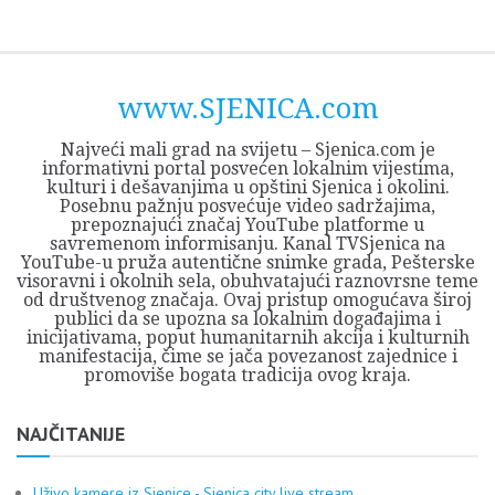
Skip
Opština
JEZERO
FORUM
Početna
Istorija
Privreda
Kultura
Geografija
O
REGIONALNI
ZMAJEVAC
TV
TV
OGLASI
Kontakt
to
Sjenica
Opštine
tvrđavi
CENTAR
iz
SJENICA
content
Sjenica
Sandžaka
www.SJENICA.com
Najveći mali grad na svijetu – Sjenica.com je
informativni portal posvećen lokalnim vijestima,
kulturi i dešavanjima u opštini Sjenica i okolini.
Posebnu pažnju posvećuje video sadržajima,
prepoznajući značaj YouTube platforme u
savremenom informisanju. Kanal TVSjenica na
YouTube-u pruža autentične snimke grada, Pešterske
visoravni i okolnih sela, obuhvatajući raznovrsne teme
od društvenog značaja. Ovaj pristup omogućava široj
publici da se upozna sa lokalnim događajima i
inicijativama, poput humanitarnih akcija i kulturnih
manifestacija, čime se jača povezanost zajednice i
promoviše bogata tradicija ovog kraja.
NAJČITANIJE
Uživo kamere iz Sjenice - Sjenica city live stream