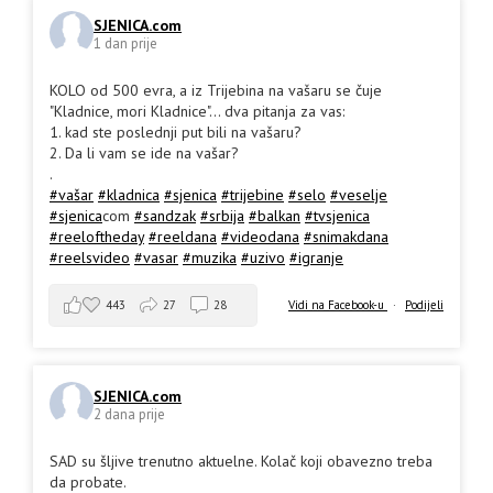
SJENICA.com
1 dan prije
KOLO od 500 evra, a iz Trijebina na vašaru se čuje
"Kladnice, mori Kladnice"... dva pitanja za vas:
1. kad ste poslednji put bili na vašaru?
2. Da li vam se ide na vašar?
.
#vašar
#kladnica
#sjenica
#trijebine
#selo
#veselje
#sjenica
com
#sandzak
#srbija
#balkan
#tvsjenica
#reeloftheday
#reeldana
#videodana
#snimakdana
#reelsvideo
#vasar
#muzika
#uzivo
#igranje
443
27
28
Vidi na Facebook-u
·
Podijeli
SJENICA.com
2 dana prije
SAD su šljive trenutno aktuelne. Kolač koji obavezno treba
da probate.