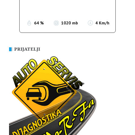
Sunrise:
05:39
Sunset:
19:51
64 %
1020 mb
4 Km/h
PRIJATELJI