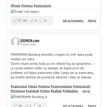
.
#hvala
#sjenica
#sjenicacom
102
0
6
Vidi na Facebook-u
·
Podijeli
SJENICA.com
4 dana prije
PANORAMA školskog dvorišta o kojem ću ovih dana pisati,
možda već sutra.
Davno nisam prošo tuda, pa mi rekoše haj da upriječimo... i
ja vazda nađem nešto za slikanje, ali hajde prvo da
pođemo od lijepe panorama slike. Lijepa jer je panorama,
pa možeš telefon da pomeraš, okrećeš i slika se mijenja.
.
#panorama
#skola
#sjenica
#osnovnaskola
#sjenicacom
#tvsjenica
#sandzak
#srbija
#balkan
#slikadana
...
vidi još
70
1
0
Vidi na Facebook-u
·
Podijeli