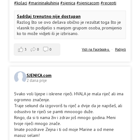
#kolaci
#marininakuhinja
#sjenica
#sjenicacom
#recepti
Sadržaj trenutno nije dostupan
Razlog što se ovo dešava obično je rezultat toga što je
vlasnik to podijelio s manjom grupom osoba, promijenio
ko to može vidjeti ili je izbrisano.
3
0
0
Vidi na Facebook-u
·
Podijeli
SJENICA.com
2 dana prije
Svako voli lijepe i iskrene riječi. HVALA je mala riječ ali ima
ogromno značenje.
Traje sekund da izgovoriš tu riječ a dvije da je napišeš, ali
odsustvo te riječi se pamti mnooogo duže.
Ringo, da si ti nama živ i zdrav još mnogo godina. Meni
tvoje riječi mnogo znače.
Imate pozdrave Zejna i ti od moje Marine a od mene
masuz selam!