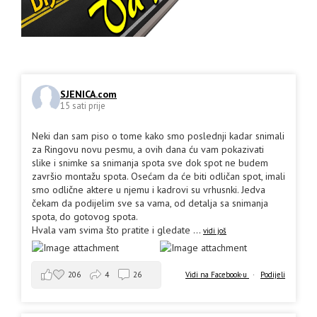
SJENICA.com
15 sati prije
Neki dan sam piso o tome kako smo poslednji kadar snimali
za Ringovu novu pesmu, a ovih dana ću vam pokazivati
slike i snimke sa snimanja spota sve dok spot ne budem
završio montažu spota. Osećam da će biti odličan spot, imali
smo odlične aktere u njemu i kadrovi su vrhusnki. Jedva
čekam da podijelim sve sa vama, od detalja sa snimanja
spota, do gotovog spota.
Hvala vam svima što pratite i gledate
...
vidi još
206
4
26
Vidi na Facebook-u
·
Podijeli