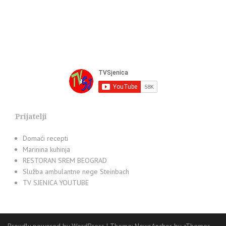
Prijatelji
Domaći recepti
Marinina kuhinja
RESTORAN SREM BEOGRAD
Služba ambulantne nege Steinbach
TV SJENICA YOUTUBE
Proudly powered by WordPress
|
Theme:
NewsAnchor
by aThemes.