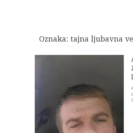
Oznaka:
tajna ljubavna v
S