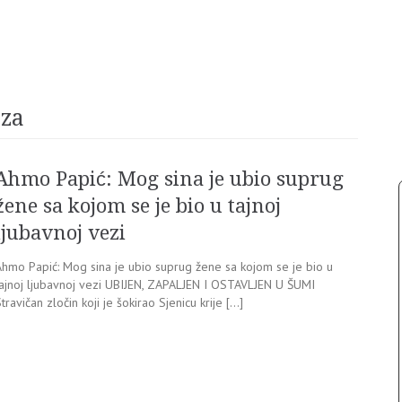
eza
Ahmo Papić: Mog sina je ubio suprug
žene sa kojom se je bio u tajnoj
ljubavnoj vezi
Ahmo Papić: Mog sina je ubio suprug žene sa kojom se je bio u
tajnoj ljubavnoj vezi UBIJEN, ZAPALJEN I OSTAVLJEN U ŠUMI
travičan zločin koji je šokirao Sjenicu krije […]