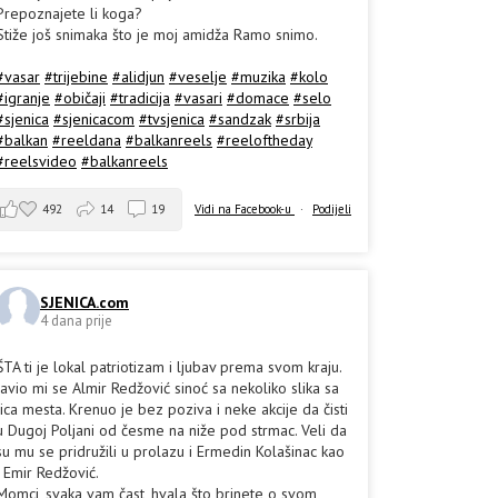
Prepoznajete li koga?
Stiže još snimaka što je moj amidža Ramo snimo.
#vasar
#trijebine
#alidjun
#veselje
#muzika
#kolo
#igranje
#običaji
#tradicija
#vasari
#domace
#selo
#sjenica
#sjenicacom
#tvsjenica
#sandzak
#srbija
#balkan
#reeldana
#balkanreels
#reeloftheday
#reelsvideo
#balkanreels
492
14
19
Vidi na Facebook-u
·
Podijeli
SJENICA.com
4 dana prije
ŠTA ti je lokal patriotizam i ljubav prema svom kraju.
Javio mi se Almir Redžović sinoć sa nekoliko slika sa
lica mesta. Krenuo je bez poziva i neke akcije da čisti
u Dugoj Poljani od česme na niže pod strmac. Veli da
su mu se pridružili u prolazu i Ermedin Kolašinac kao
i Emir Redžović.
Momci, svaka vam čast, hvala što brinete o svom