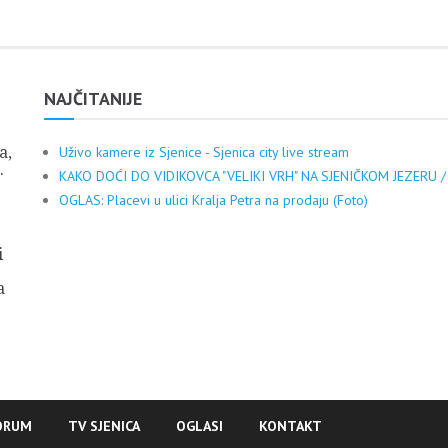
NAJČITANIJE
a,
Uživo kamere iz Sjenice - Sjenica city live stream
.
KAKO DOĆI DO VIDIKOVCA "VELIKI VRH" NA SJENIČKOM JEZERU /
OGLAS: Placevi u ulici Kralja Petra na prodaju (Foto)
i
a
ORUM
TV SJENICA
OGLASI
KONTAKT