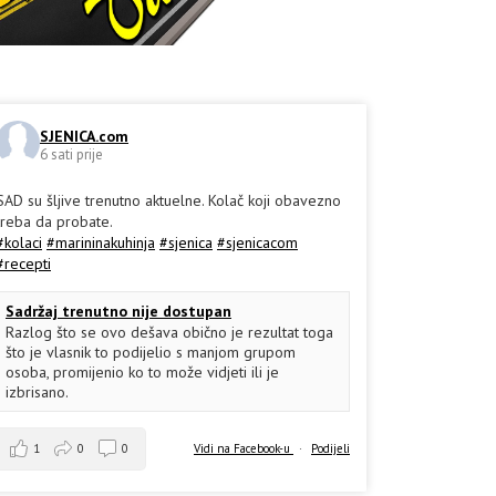
SJENICA.com
6 sati prije
SAD su šljive trenutno aktuelne. Kolač koji obavezno
treba da probate.
#kolaci
#marininakuhinja
#sjenica
#sjenicacom
#recepti
Sadržaj trenutno nije dostupan
Razlog što se ovo dešava obično je rezultat toga
što je vlasnik to podijelio s manjom grupom
osoba, promijenio ko to može vidjeti ili je
izbrisano.
1
0
0
Vidi na Facebook-u
·
Podijeli