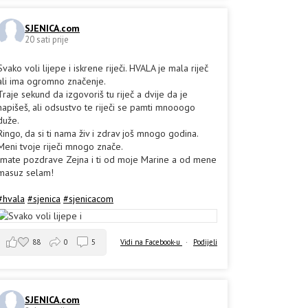
SJENICA.com
20 sati prije
Svako voli lijepe i iskrene riječi. HVALA je mala riječ
ali ima ogromno značenje.
Traje sekund da izgovoriš tu riječ a dvije da je
napišeš, ali odsustvo te riječi se pamti mnooogo
duže.
Ringo, da si ti nama živ i zdrav još mnogo godina.
Meni tvoje riječi mnogo znače.
Imate pozdrave Zejna i ti od moje Marine a od mene
masuz selam!
#hvala
#sjenica
#sjenicacom
88
0
5
Vidi na Facebook-u
·
Podijeli
SJENICA.com