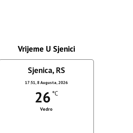
Vrijeme U Sjenici
Sjenica, RS
17:51,
8 Augusta, 2026
26
°C
Vedro
Wind Gust:
17 Km/h
Clouds:
8%
Sunrise:
05:37