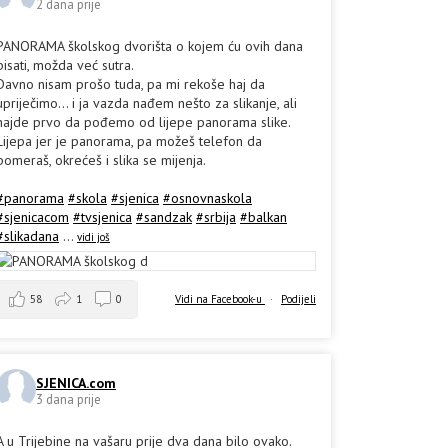
2 dana prije
PANORAMA školskog dvorišta o kojem ću ovih dana
pisati, možda već sutra.
Davno nisam prošo tuda, pa mi rekoše haj da
upriječimo... i ja vazda nađem nešto za slikanje, ali
hajde prvo da pođemo od lijepe panorama slike.
Lijepa jer je panorama, pa možeš telefon da
pomeraš, okrećeš i slika se mijenja.
#panorama
#skola
#sjenica
#osnovnaskola
#sjenicacom
#tvsjenica
#sandzak
#srbija
#balkan
#slikadana
...
vidi još
58
1
0
Vidi na Facebook-u
·
Podijeli
SJENICA.com
3 dana prije
A u Trijebine na vašaru prije dva dana bilo ovako.