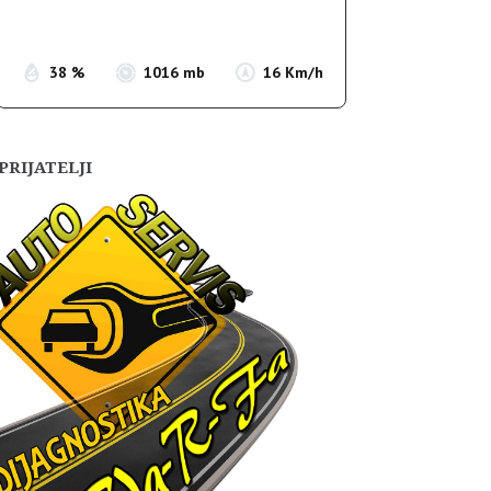
Sunset:
19:54
38 %
1016 mb
16 Km/h
PRIJATELJI