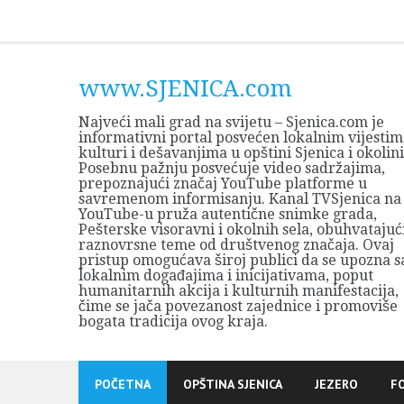
Skip
to
content
www.SJENICA.com
Najveći mali grad na svijetu – Sjenica.com je
informativni portal posvećen lokalnim vijestim
kulturi i dešavanjima u opštini Sjenica i okolini
Posebnu pažnju posvećuje video sadržajima,
prepoznajući značaj YouTube platforme u
savremenom informisanju. Kanal TVSjenica na
YouTube-u pruža autentične snimke grada,
Pešterske visoravni i okolnih sela, obuhvatajuć
raznovrsne teme od društvenog značaja. Ovaj
pristup omogućava široj publici da se upozna s
lokalnim događajima i inicijativama, poput
humanitarnih akcija i kulturnih manifestacija,
čime se jača povezanost zajednice i promoviše
bogata tradicija ovog kraja.
POČETNA
OPŠTINA SJENICA
JEZERO
F