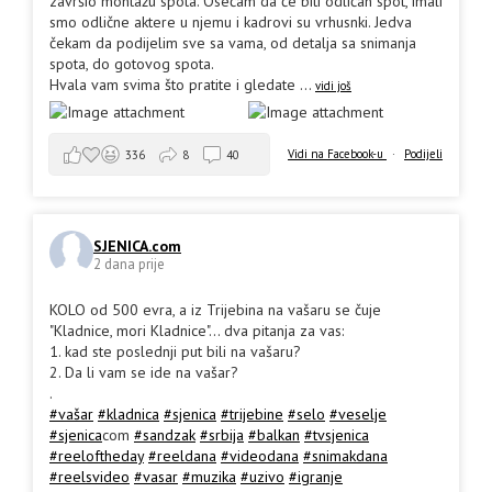
završio montažu spota. Osećam da će biti odličan spot, imali
smo odlične aktere u njemu i kadrovi su vrhusnki. Jedva
čekam da podijelim sve sa vama, od detalja sa snimanja
spota, do gotovog spota.
Hvala vam svima što pratite i gledate
...
vidi još
Vidi na Facebook-u
·
Podijeli
336
8
40
SJENICA.com
2 dana prije
KOLO od 500 evra, a iz Trijebina na vašaru se čuje
"Kladnice, mori Kladnice"... dva pitanja za vas:
1. kad ste poslednji put bili na vašaru?
2. Da li vam se ide na vašar?
.
#vašar
#kladnica
#sjenica
#trijebine
#selo
#veselje
#sjenica
com
#sandzak
#srbija
#balkan
#tvsjenica
#reeloftheday
#reeldana
#videodana
#snimakdana
#reelsvideo
#vasar
#muzika
#uzivo
#igranje