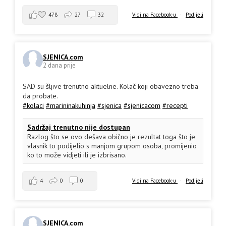
478
27
32
Vidi na Facebook-u
·
Podijeli
SJENICA.com
2 dana prije
SAD su šljive trenutno aktuelne. Kolač koji obavezno treba
da probate.
#kolaci
#marininakuhinja
#sjenica
#sjenicacom
#recepti
Sadržaj trenutno nije dostupan
Razlog što se ovo dešava obično je rezultat toga što je
vlasnik to podijelio s manjom grupom osoba, promijenio
ko to može vidjeti ili je izbrisano.
4
0
0
Vidi na Facebook-u
·
Podijeli
SJENICA.com