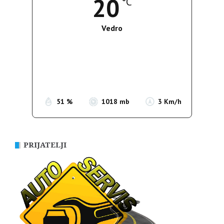
20
°C
Vedro
Wind Gust:
3 Km/h
Clouds:
0%
Sunrise:
05:39
Sunset:
19:51
51 %
1018 mb
3 Km/h
PRIJATELJI