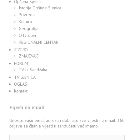
Opština Sjenica
Istorija Opštine Sjenica
Privreda
Kultura
Geografija
O tvrđavi
REGIONALNI CENTAR
JEZERO
ZMAJEVAC
FORUM
TV iz Sandžaka
TV SJENICA
OGLASI
Kontakt
Vijesti na email
Unesite vašu email adresu i dobijajte sve vijesti na email. 360
prijave za čitanje vijesti u sandučetu već imamo.
Adresa