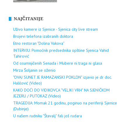
NAJČITANIJE
Uživo kamere iz Sjenice - Sjenica city live stream
Brojevi telefona izabranih doktora
Etno restoran "Dolina Vukova"
INTERVJU: Pomoćnik predsednika opštine Sjenica Vahid
Tahirović
Od osumnjičenih Senada i Mubere ni traga ni glasa
Mirza Šoljanin se oženio
"OVAJ SUNET JE RAMAZANSKI POKLON" izjavio je dr doc.
Halilović (Video)
KAKO DOĆI DO VIDIKOVCA "VELIKI VRH" NA SJENIČKOM
JEZERU / PUTOKAZ (Video)
TRAGEDIJA: Momak 21 godinu, poginuo na periferiji Sjenice
(Dubinje)
U našem rudniku "Štavalj" fali još rudara