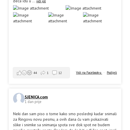
đeca idu u
...
vidi još
Vidi na Facebook-u
·
Podijeli
44
1
12
SJENICA.com
1 dan prije
Neki dan sam piso o tome kako smo poslednji kadar snimali
za Ringovu novu pesmu, a ovih dana ću vam pokazivati
slike i snimke sa snimanja spota sve dok spot ne budem