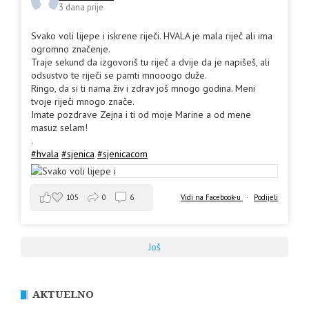
3 dana prije
Svako voli lijepe i iskrene riječi. HVALA je mala riječ ali ima
ogromno značenje.
Traje sekund da izgovoriš tu riječ a dvije da je napišeš, ali
odsustvo te riječi se pamti mnooogo duže.
Ringo, da si ti nama živ i zdrav još mnogo godina. Meni
tvoje riječi mnogo znače.
Imate pozdrave Zejna i ti od moje Marine a od mene
masuz selam!
.
#hvala
#sjenica
#sjenicacom
105
0
6
Vidi na Facebook-u
·
Podijeli
Još
AKTUELNO