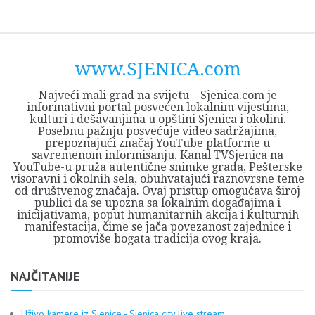
Skip
Opština
JEZERO
FORUM
Početna
Istorija
Privreda
Kultura
Geografija
O
REGIONALNI
ZMAJEVAC
TV
TV
OGLASI
Kontakt
to
Sjenica
Opštine
tvrđavi
CENTAR
iz
SJENICA
content
Sjenica
Sandžaka
www.SJENICA.com
Najveći mali grad na svijetu – Sjenica.com je
informativni portal posvećen lokalnim vijestima,
kulturi i dešavanjima u opštini Sjenica i okolini.
Posebnu pažnju posvećuje video sadržajima,
prepoznajući značaj YouTube platforme u
savremenom informisanju. Kanal TVSjenica na
YouTube-u pruža autentične snimke grada, Pešterske
visoravni i okolnih sela, obuhvatajući raznovrsne teme
od društvenog značaja. Ovaj pristup omogućava široj
publici da se upozna sa lokalnim događajima i
inicijativama, poput humanitarnih akcija i kulturnih
manifestacija, čime se jača povezanost zajednice i
promoviše bogata tradicija ovog kraja.
NAJČITANIJE
Uživo kamere iz Sjenice - Sjenica city live stream