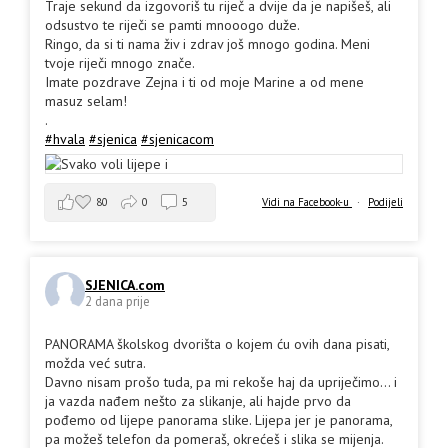
Traje sekund da izgovoriš tu riječ a dvije da je napišeš, ali
odsustvo te riječi se pamti mnooogo duže.
Ringo, da si ti nama živ i zdrav još mnogo godina. Meni
tvoje riječi mnogo znače.
Imate pozdrave Zejna i ti od moje Marine a od mene
masuz selam!
.
#hvala
#sjenica
#sjenicacom
80
0
5
Vidi na Facebook-u
·
Podijeli
SJENICA.com
2 dana prije
PANORAMA školskog dvorišta o kojem ću ovih dana pisati,
možda već sutra.
Davno nisam prošo tuda, pa mi rekoše haj da upriječimo... i
ja vazda nađem nešto za slikanje, ali hajde prvo da
pođemo od lijepe panorama slike. Lijepa jer je panorama,
pa možeš telefon da pomeraš, okrećeš i slika se mijenja.