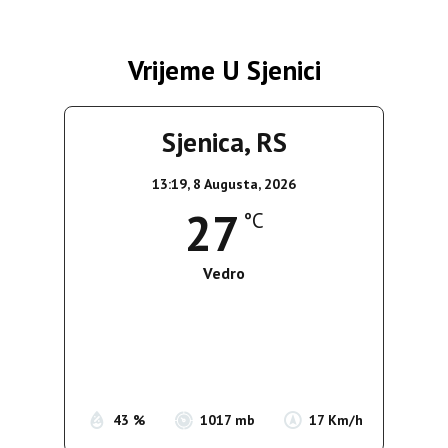
Vrijeme U Sjenici
Sjenica, RS
13:19,
8 Augusta, 2026
27
°C
Vedro
Wind Gust:
15 Km/h
Clouds:
0%
Sunrise:
05:37
Sunset:
19:54
43 %
1017 mb
17 Km/h