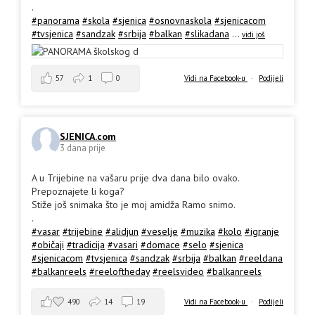
.
#panorama
#skola
#sjenica
#osnovnaskola
#sjenicacom
#tvsjenica
#sandzak
#srbija
#balkan
#slikadana
...
vidi još
57
1
0
Vidi na Facebook-u
·
Podijeli
SJENICA.com
3 dana prije
A u Trijebine na vašaru prije dva dana bilo ovako.
Prepoznajete li koga?
Stiže još snimaka što je moj amidža Ramo snimo.
.
#vasar
#trijebine
#alidjun
#veselje
#muzika
#kolo
#igranje
#običaji
#tradicija
#vasari
#domace
#selo
#sjenica
#sjenicacom
#tvsjenica
#sandzak
#srbija
#balkan
#reeldana
#balkanreels
#reeloftheday
#reelsvideo
#balkanreels
490
14
19
Vidi na Facebook-u
·
Podijeli