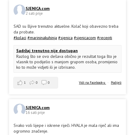
SJENICA.com
2 sati prije
SAD su šljive trenutno aktuelne. Kolač koji obavezno treba
da probate.
#kolaci
#marininakuhinja
#sjenica
#sjenicacom
#recepti
Sadržaj trenutno nije dostupan
Razlog što se ovo dešava obično je rezultat toga što je
vlasnik to podijelio s manjom grupom osoba, promijenio
ko to može vidjeti ili je izbrisano.
1
0
0
Vidi na Facebook-u
·
Podijeli
SJENICA.com
16 sati prije
Svako voli lijepe i iskrene riječi. HVALA je mala riječ ali ima
ogromno značenje.