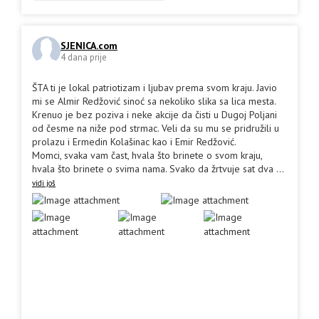
SJENICA.com
4 dana prije
ŠTA ti je lokal patriotizam i ljubav prema svom kraju. Javio
mi se Almir Redžović sinoć sa nekoliko slika sa lica mesta.
Krenuo je bez poziva i neke akcije da čisti u Dugoj Poljani
od česme na niže pod strmac. Veli da su mu se pridružili u
prolazu i Ermedin Kolašinac kao i Emir Redžović.
Momci, svaka vam čast, hvala što brinete o svom kraju,
hvala što brinete o svima nama. Svako da žrtvuje sat dva
...
vidi još