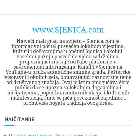
Skip
Opština
JEZERO
FORUM
Početna
Istorija
Privreda
Kultura
Geografija
O
REGIONALNI
ZMAJEVAC
TV
TV
OGLASI
Kontakt
to
Sjenica
Opštine
tvrđavi
CENTAR
iz
SJENICA
content
Sjenica
Sandžaka
www.SJENICA.com
Najveći mali grad na svijetu – Sjenica.com je
informativni portal posvećen lokalnim vijestima,
kulturi i dešavanjima u opštini Sjenica i okolini.
Posebnu pažnju posvećuje video sadržajima,
prepoznajući značaj YouTube platforme u
savremenom informisanju. Kanal TVSjenica na
YouTube-u pruža autentične snimke grada, Pešterske
visoravni i okolnih sela, obuhvatajući raznovrsne teme
od društvenog značaja. Ovaj pristup omogućava široj
publici da se upozna sa lokalnim događajima i
inicijativama, poput humanitarnih akcija i kulturnih
manifestacija, čime se jača povezanost zajednice i
promoviše bogata tradicija ovog kraja.
NAJČITANIJE
Uživo kamere iz Sjenice - Sjenica city live stream