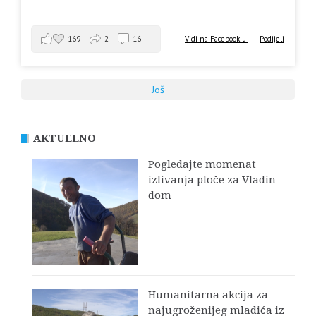
169
2
16
Vidi na Facebook-u
·
Podijeli
Još
AKTUELNO
Pogledajte momenat
izlivanja ploče za Vladin
dom
Humanitarna akcija za
najugroženijeg mladića iz