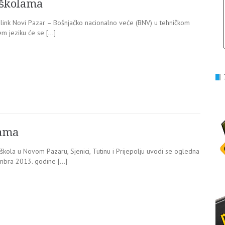
 školama
link Novi Pazar – Bošnjačko nacionalno veće (BNV) u tehničkom
em jeziku će se […]
lama
ola u Novom Pazaru, Sjenici, Tutinu i Prijepolju uvodi se ogledna
embra 2013. godine […]