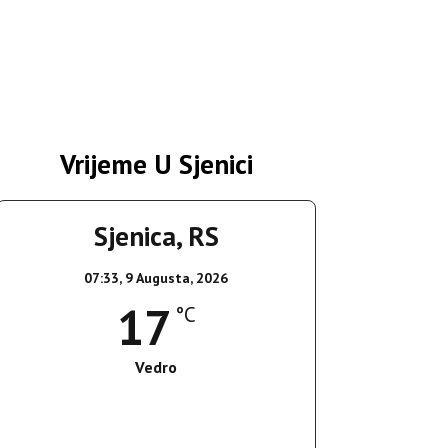
Vrijeme U Sjenici
Sjenica, RS
07:33,
9 Augusta, 2026
17
°C
Vedro
Wind Gust:
5 Km/h
Clouds:
8%
Sunrise:
05:38