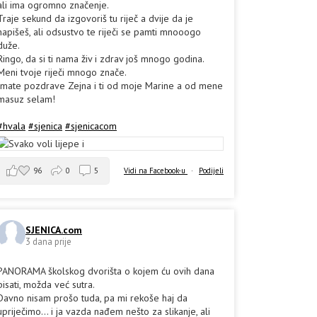
ali ima ogromno značenje.
Traje sekund da izgovoriš tu riječ a dvije da je
napišeš, ali odsustvo te riječi se pamti mnooogo
duže.
Ringo, da si ti nama živ i zdrav još mnogo godina.
Meni tvoje riječi mnogo znače.
Imate pozdrave Zejna i ti od moje Marine a od mene
masuz selam!
#hvala
#sjenica
#sjenicacom
96
0
5
Vidi na Facebook-u
·
Podijeli
SJENICA.com
3 dana prije
PANORAMA školskog dvorišta o kojem ću ovih dana
pisati, možda već sutra.
Davno nisam prošo tuda, pa mi rekoše haj da
upriječimo... i ja vazda nađem nešto za slikanje, ali