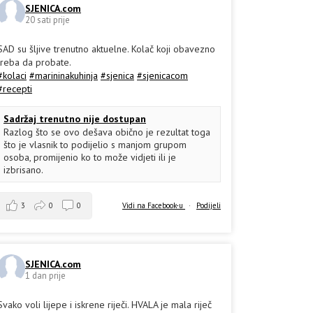
SJENICA.com
20 sati prije
SAD su šljive trenutno aktuelne. Kolač koji obavezno
treba da probate.
#kolaci
#marininakuhinja
#sjenica
#sjenicacom
#recepti
Sadržaj trenutno nije dostupan
Razlog što se ovo dešava obično je rezultat toga
što je vlasnik to podijelio s manjom grupom
osoba, promijenio ko to može vidjeti ili je
izbrisano.
3
0
0
Vidi na Facebook-u
·
Podijeli
SJENICA.com
1 dan prije
Svako voli lijepe i iskrene riječi. HVALA je mala riječ