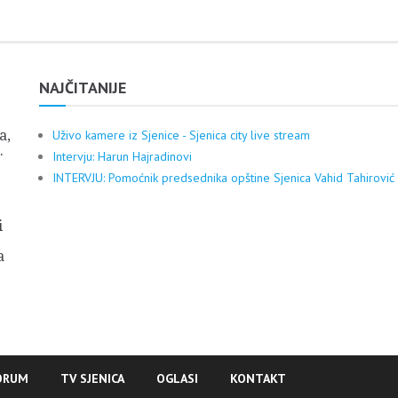
NAJČITANIJE
a,
Uživo kamere iz Sjenice - Sjenica city live stream
.
Intervju: Harun Hajradinovi
INTERVJU: Pomoćnik predsednika opštine Sjenica Vahid Tahirović
i
a
ORUM
TV SJENICA
OGLASI
KONTAKT