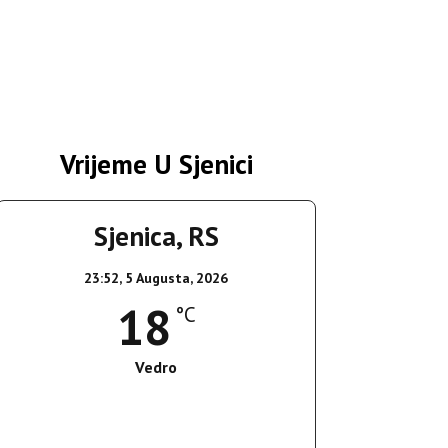
Vrijeme U Sjenici
Sjenica, RS
23:52,
5 Augusta, 2026
18
°C
Vedro
Wind Gust:
4 Km/h
Clouds:
0%
Sunrise:
05:34