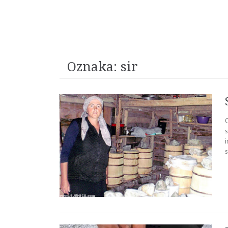
Oznaka:
sir
O
i
s