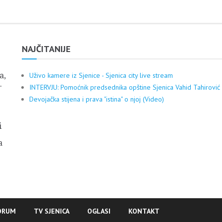
NAJČITANIJE
a,
Uživo kamere iz Sjenice - Sjenica city live stream
.
INTERVJU: Pomoćnik predsednika opštine Sjenica Vahid Tahirović
Devojačka stijena i prava "istina" o njoj (Video)
i
a
ORUM
TV SJENICA
OGLASI
KONTAKT