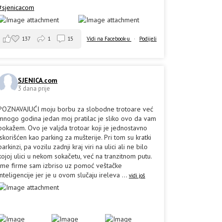
#sjenicacom
137
1
15
Vidi na Facebook-u
·
Podijeli
SJENICA.com
3 dana prije
POZNAVAJUĆI moju borbu za slobodne trotoare već
mnogo godina jedan moj pratilac je sliko ovo da vam
pokažem. Ovo je valjda trotoar koji je jednostavno
iskorišćen kao parking za mušterije. Pri tom su kratki
parkinzi, pa vozilu zadnji kraj viri na ulici ali ne bilo
kojoj ulici u nekom sokačetu, već na tranzitnom putu.
Ime firme sam izbriso uz pomoć veštačke
inteligencije jer je u ovom slučaju ireleva
...
vidi još