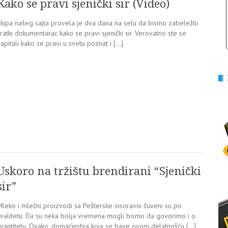
Kako se pravi sjenički sir (Video)
Ekipa našeg sajta provela je dva dana na selu da bismo zabeležili
ratki dokumentarac kako se pravi sjenički sir. Verovatno ste se
apitali kako se pravi u svetu poznat i […]
Uskoro na tržištu brendirani “Sjenički
sir”
Mleko i mlečni proizvodi sa Pešterske visoravni čuveni su po
kvalitetu. Da su neka bolja vremena mogli bismo da govorimo i o
kvantitetu. Ovako, domaćinstva koja se bave ovom delatnošću […]