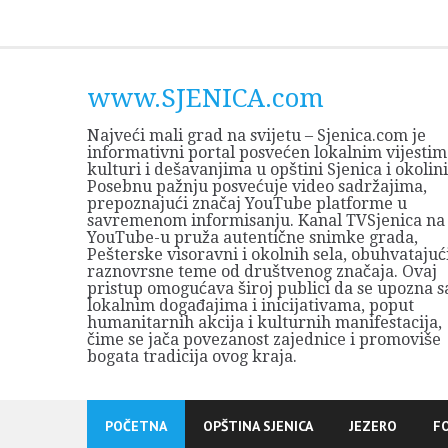
Skip
to
content
www.SJENICA.com
Najveći mali grad na svijetu – Sjenica.com je
informativni portal posvećen lokalnim vijestim
kulturi i dešavanjima u opštini Sjenica i okolini
Posebnu pažnju posvećuje video sadržajima,
prepoznajući značaj YouTube platforme u
savremenom informisanju. Kanal TVSjenica na
YouTube-u pruža autentične snimke grada,
Pešterske visoravni i okolnih sela, obuhvatajuć
raznovrsne teme od društvenog značaja. Ovaj
pristup omogućava široj publici da se upozna s
lokalnim događajima i inicijativama, poput
humanitarnih akcija i kulturnih manifestacija,
čime se jača povezanost zajednice i promoviše
bogata tradicija ovog kraja.
POČETNA
OPŠTINA SJENICA
JEZERO
F