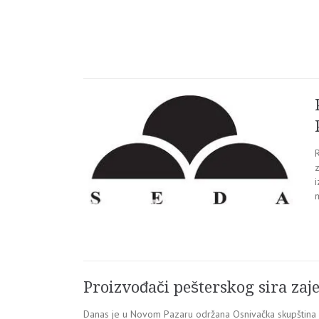
z
i
m
Proizvođači pešterskog sira zaje
Danas je u Novom Pazaru održana Osnivačka skupština P