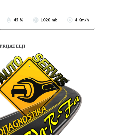
Sunset:
19:57
45 %
1020 mb
4 Km/h
PRIJATELJI