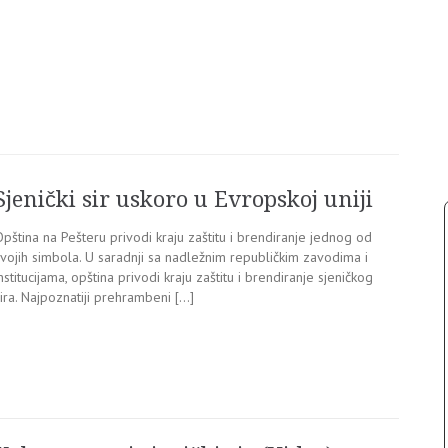
Sjenički sir uskoro u Evropskoj uniji
pština na Pešteru privodi kraju zaštitu i brendiranje jednog od
svojih simbola. U saradnji sa nadležnim republičkim zavodima i
nstitucijama, opština privodi kraju zaštitu i brendiranje sjeničkog
ira. Najpoznatiji prehrambeni […]