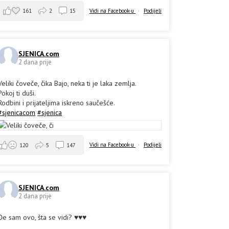
161
2
15
Vidi na Facebook-u
·
Podijeli
SJENICA.com
2 dana prije
Veliki čoveče, čika Bajo, neka ti je laka zemlja.
Pokoj ti duši.
Rodbini i prijateljima iskreno saučešće.
#sjenicacom
#sjenica
Vidi na Facebook-u
·
Podijeli
120
5
147
SJENICA.com
2 dana prije
Đe sam ovo, šta se vidi? ♥️♥️♥️