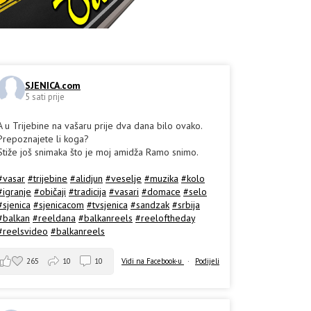
SJENICA.com
5 sati prije
A u Trijebine na vašaru prije dva dana bilo ovako.
Prepoznajete li koga?
Stiže još snimaka što je moj amidža Ramo snimo.
#vasar
#trijebine
#alidjun
#veselje
#muzika
#kolo
#igranje
#običaji
#tradicija
#vasari
#domace
#selo
#sjenica
#sjenicacom
#tvsjenica
#sandzak
#srbija
#balkan
#reeldana
#balkanreels
#reeloftheday
#reelsvideo
#balkanreels
265
10
10
Vidi na Facebook-u
·
Podijeli