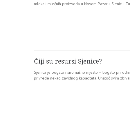
mleka i mlečnih proizvoda u Novom Pazaru, Sjenici i Tut
Čiji su resursi Sjenice?
Sjenica je bogato i siromašno mjesto – bogato prirodn
privrede nekad zavidnog kapaciteta. Unatoč svim zbivanj