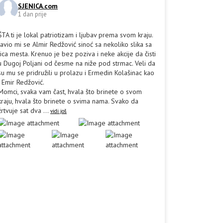
SJENICA.com
1 dan prije
ŠTA ti je lokal patriotizam i ljubav prema svom kraju.
Javio mi se Almir Redžović sinoć sa nekoliko slika sa
lica mesta. Krenuo je bez poziva i neke akcije da čisti
u Dugoj Poljani od česme na niže pod strmac. Veli da
su mu se pridružili u prolazu i Ermedin Kolašinac kao
i Emir Redžović.
Momci, svaka vam čast, hvala što brinete o svom
kraju, hvala što brinete o svima nama. Svako da
žrtvuje sat dva
...
vidi još