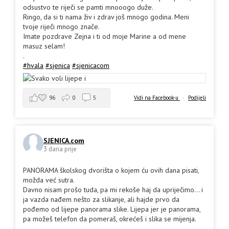
odsustvo te riječi se pamti mnooogo duže.
Ringo, da si ti nama živ i zdrav još mnogo godina. Meni
tvoje riječi mnogo znače.
Imate pozdrave Zejna i ti od moje Marine a od mene
masuz selam!
.
#hvala
#sjenica
#sjenicacom
96
0
5
Vidi na Facebook-u
·
Podijeli
SJENICA.com
3 dana prije
PANORAMA školskog dvorišta o kojem ću ovih dana pisati,
možda već sutra.
Davno nisam prošo tuda, pa mi rekoše haj da upriječimo... i
ja vazda nađem nešto za slikanje, ali hajde prvo da
pođemo od lijepe panorama slike. Lijepa jer je panorama,
pa možeš telefon da pomeraš, okrećeš i slika se mijenja.
.