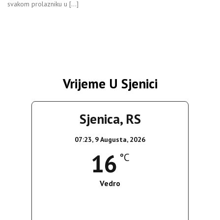
svakom prolazniku u […]
Vrijeme U Sjenici
Sjenica, RS
07:23,
9 Augusta, 2026
16
°C
Vedro
Wind Gust:
5 Km/h
Clouds:
8%