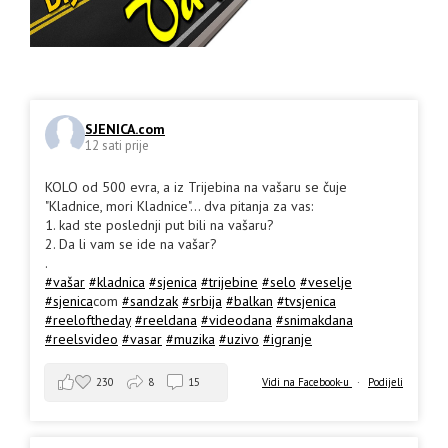
SJENICA.com
12 sati prije
KOLO od 500 evra, a iz Trijebina na vašaru se čuje
"Kladnice, mori Kladnice"... dva pitanja za vas:
1. kad ste poslednji put bili na vašaru?
2. Da li vam se ide na vašar?
.
#vašar
#kladnica
#sjenica
#trijebine
#selo
#veselje
#sjenica
com
#sandzak
#srbija
#balkan
#tvsjenica
#reeloftheday
#reeldana
#videodana
#snimakdana
#reelsvideo
#vasar
#muzika
#uzivo
#igranje
230
8
15
Vidi na Facebook-u
·
Podijeli