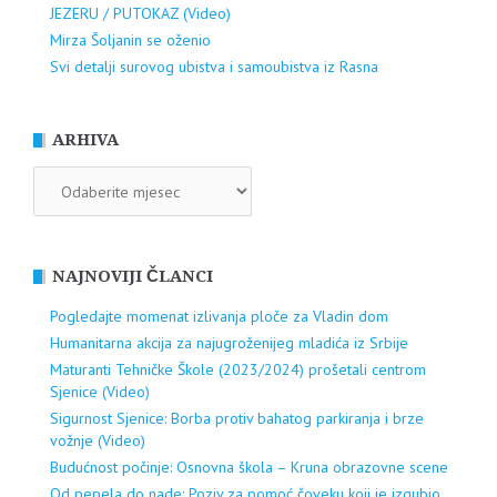
JEZERU / PUTOKAZ (Video)
Mirza Šoljanin se oženio
Svi detalji surovog ubistva i samoubistva iz Rasna
ARHIVA
ARHIVA
NAJNOVIJI ČLANCI
Pogledajte momenat izlivanja ploče za Vladin dom
Humanitarna akcija za najugroženijeg mladića iz Srbije
Maturanti Tehničke Škole (2023/2024) prošetali centrom
Sjenice (Video)
Sigurnost Sjenice: Borba protiv bahatog parkiranja i brze
vožnje (Video)
Budućnost počinje: Osnovna škola – Kruna obrazovne scene
Od pepela do nade: Poziv za pomoć čoveku koji je izgubio