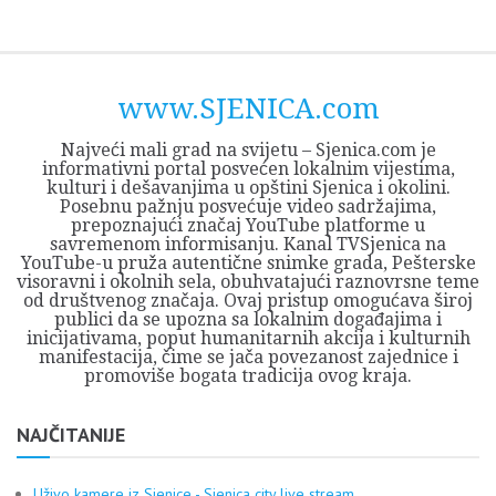
Skip
Opština
JEZERO
FORUM
Početna
Istorija
Privreda
Kultura
Geografija
O
REGIONALNI
ZMAJEVAC
TV
TV
OGLASI
Kontakt
to
Sjenica
Opštine
tvrđavi
CENTAR
iz
SJENICA
content
Sjenica
Sandžaka
www.SJENICA.com
Najveći mali grad na svijetu – Sjenica.com je
informativni portal posvećen lokalnim vijestima,
kulturi i dešavanjima u opštini Sjenica i okolini.
Posebnu pažnju posvećuje video sadržajima,
prepoznajući značaj YouTube platforme u
savremenom informisanju. Kanal TVSjenica na
YouTube-u pruža autentične snimke grada, Pešterske
visoravni i okolnih sela, obuhvatajući raznovrsne teme
od društvenog značaja. Ovaj pristup omogućava široj
publici da se upozna sa lokalnim događajima i
inicijativama, poput humanitarnih akcija i kulturnih
manifestacija, čime se jača povezanost zajednice i
promoviše bogata tradicija ovog kraja.
NAJČITANIJE
Uživo kamere iz Sjenice - Sjenica city live stream