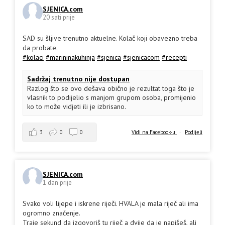
SJENICA.com
20 sati prije
SAD su šljive trenutno aktuelne. Kolač koji obavezno treba
da probate.
#kolaci
#marininakuhinja
#sjenica
#sjenicacom
#recepti
Sadržaj trenutno nije dostupan
Razlog što se ovo dešava obično je rezultat toga što je
vlasnik to podijelio s manjom grupom osoba, promijenio
ko to može vidjeti ili je izbrisano.
3
0
0
Vidi na Facebook-u
·
Podijeli
SJENICA.com
1 dan prije
Svako voli lijepe i iskrene riječi. HVALA je mala riječ ali ima
ogromno značenje.
Traje sekund da izgovoriš tu riječ a dvije da je napišeš, ali