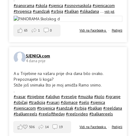
#panorama
#skola
#sjenica
#osnovnaskola
#sjenicacom
#tvsjenica
#sandzak
#srbija
#balkan
#slikadana
...
vidi još
65
1
0
Vidi na Facebook-u
·
Podijeli
SJENICA.com
4 dana prije
A u Trijebine na vašaru prije dva dana bilo ovako.
Prepoznajete li koga?
Stiže još snimaka što je moj amidža Ramo snimo.
.
#vasar
#trijebine
#alidjun
#veselje
#muzika
#kolo
#igranje
#običaji
#tradicija
#vasari
#domace
#selo
#sjenica
#sjenicacom
#tvsjenica
#sandzak
#srbija
#balkan
#reeldana
#balkanreels
#reeloftheday
#reelsvideo
#balkanreels
506
14
19
Vidi na Facebook-u
·
Podijeli