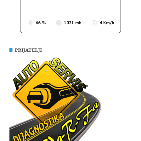
Sunrise:
05:38
Sunset:
19:52
66 %
1021 mb
4 Km/h
PRIJATELJI