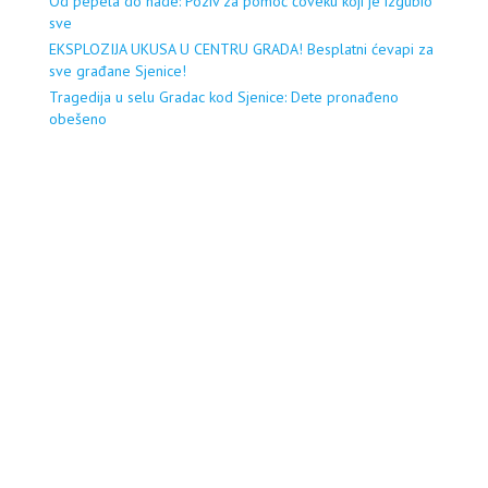
Od pepela do nade: Poziv za pomoć čoveku koji je izgubio
sve
EKSPLOZIJA UKUSA U CENTRU GRADA! Besplatni ćevapi za
sve građane Sjenice!
Tragedija u selu Gradac kod Sjenice: Dete pronađeno
obešeno