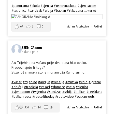
.
#panorama
#skola
#sjenica
#osnovnaskola
#sjenicacom
#tvsjenica
#sandzak
#srbija
#balkan
#slikadana
...
vidi još
67
1
0
Vidi na Facebook-u
·
Podijeli
SJENICA.com
4 dana prije
A u Trijebine na vašaru prije dva dana bilo ovako.
Prepoznajete li koga?
Stiže još snimaka što je moj amidža Ramo snimo.
.
#vasar
#trijebine
#alidjun
#veselje
#muzika
#kolo
#igranje
#običaji
#tradicija
#vasari
#domace
#selo
#sjenica
#sjenicacom
#tvsjenica
#sandzak
#srbija
#balkan
#reeldana
#balkanreels
#reeloftheday
#reelsvideo
#balkanreels
510
14
19
Vidi na Facebook-u
·
Podijeli