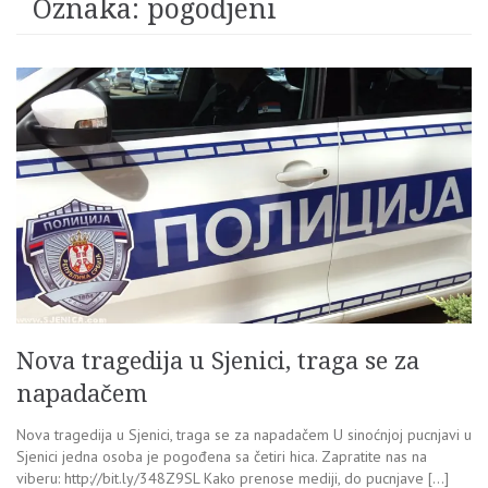
Oznaka:
pogodjeni
Nova tragedija u Sjenici, traga se za
napadačem
Nova tragedija u Sjenici, traga se za napadačem U sinoćnjoj pucnjavi u
Sjenici jedna osoba je pogođena sa četiri hica. Zapratite nas na
viberu: http://bit.ly/348Z9SL Kako prenose mediji, do pucnjave […]