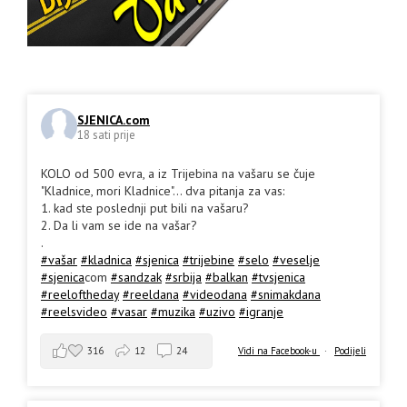
SJENICA.com
18 sati prije
KOLO od 500 evra, a iz Trijebina na vašaru se čuje
"Kladnice, mori Kladnice"... dva pitanja za vas:
1. kad ste poslednji put bili na vašaru?
2. Da li vam se ide na vašar?
.
#vašar
#kladnica
#sjenica
#trijebine
#selo
#veselje
#sjenica
com
#sandzak
#srbija
#balkan
#tvsjenica
#reeloftheday
#reeldana
#videodana
#snimakdana
#reelsvideo
#vasar
#muzika
#uzivo
#igranje
316
12
24
Vidi na Facebook-u
·
Podijeli