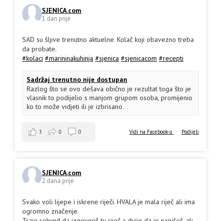
SJENICA.com
1 dan prije
SAD su šljive trenutno aktuelne. Kolač koji obavezno treba
da probate.
#kolaci
#marininakuhinja
#sjenica
#sjenicacom
#recepti
Sadržaj trenutno nije dostupan
Razlog što se ovo dešava obično je rezultat toga što je
vlasnik to podijelio s manjom grupom osoba, promijenio
ko to može vidjeti ili je izbrisano.
3
0
0
Vidi na Facebook-u
·
Podijeli
SJENICA.com
2 dana prije
Svako voli lijepe i iskrene riječi. HVALA je mala riječ ali ima
ogromno značenje.
Traje sekund da izgovoriš tu riječ a dvije da je napišeš, ali