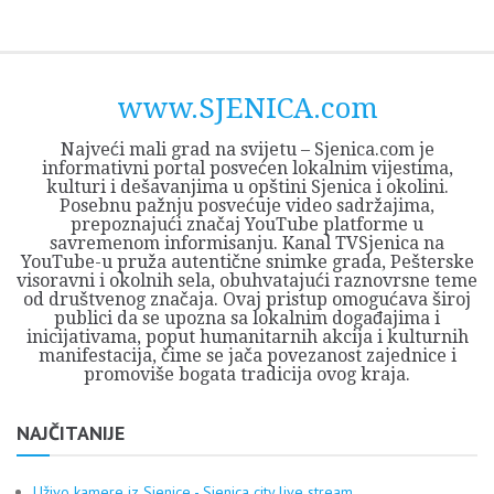
Skip
Opština
JEZERO
FORUM
Početna
Istorija
Privreda
Kultura
Geografija
O
REGIONALNI
ZMAJEVAC
TV
TV
OGLASI
Kontakt
to
Sjenica
Opštine
tvrđavi
CENTAR
iz
SJENICA
content
Sjenica
Sandžaka
www.SJENICA.com
Najveći mali grad na svijetu – Sjenica.com je
informativni portal posvećen lokalnim vijestima,
kulturi i dešavanjima u opštini Sjenica i okolini.
Posebnu pažnju posvećuje video sadržajima,
prepoznajući značaj YouTube platforme u
savremenom informisanju. Kanal TVSjenica na
YouTube-u pruža autentične snimke grada, Pešterske
visoravni i okolnih sela, obuhvatajući raznovrsne teme
od društvenog značaja. Ovaj pristup omogućava široj
publici da se upozna sa lokalnim događajima i
inicijativama, poput humanitarnih akcija i kulturnih
manifestacija, čime se jača povezanost zajednice i
promoviše bogata tradicija ovog kraja.
NAJČITANIJE
Uživo kamere iz Sjenice - Sjenica city live stream