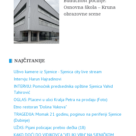
Budućnost počinje:
Osnovna škola – Kruna
obrazovne scene
NAJČITANIJE
Uživo kamere iz Sjenice - Sjenica city live stream
Intervju: Harun Hajradinovi
INTERVJU: Pomoćnik predsednika opštine Sjenica Vahid
Tahirović
OGLAS: Placevi u ulici Kralja Petra na prodaju (Foto)
Etno restoran "Dolina Vukova"
TRAGEDIJA: Momak 21 godinu, poginuo na periferiji Sjenice
(Dubinje)
UŽAS: Pijani policajac prebio dečka (18)
KAKO DOĆI DO VIDIKOVCA "VELIKI VRH" NA SJENIČKOM