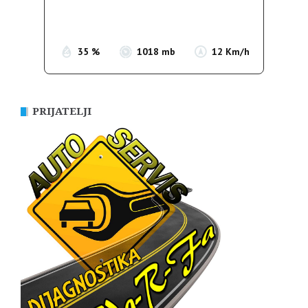
Sunrise:
05:38
Sunset:
19:52
35 %
1018 mb
12 Km/h
PRIJATELJI