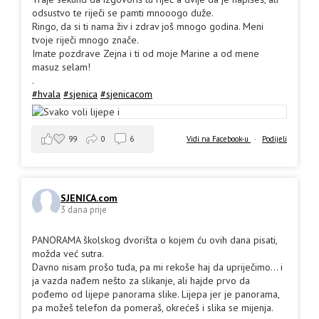
odsustvo te riječi se pamti mnooogo duže.
Ringo, da si ti nama živ i zdrav još mnogo godina. Meni
tvoje riječi mnogo znače.
Imate pozdrave Zejna i ti od moje Marine a od mene
masuz selam!
.
#hvala
#sjenica
#sjenicacom
99
0
6
Vidi na Facebook-u
·
Podijeli
SJENICA.com
3 dana prije
PANORAMA školskog dvorišta o kojem ću ovih dana pisati,
možda već sutra.
Davno nisam prošo tuda, pa mi rekoše haj da upriječimo... i
ja vazda nađem nešto za slikanje, ali hajde prvo da
pođemo od lijepe panorama slike. Lijepa jer je panorama,
pa možeš telefon da pomeraš, okrećeš i slika se mijenja.