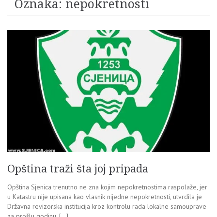
Oznaka:
nepokretnosti
Opština traži šta joj pripada
Opština Sjenica trenutno ne zna kojim nepokretnostima raspolaže, jer
u Katastru nije upisana kao vlasnik nijedne nepokretnosti, utvrdila je
Državna revizorska institucija kroz kontrolu rada lokalne samouprave
za prošlu godinu. […]