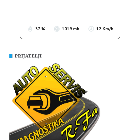
Sunrise:
05:38
Sunset:
19:52
37 %
1019 mb
12 Km/h
PRIJATELJI