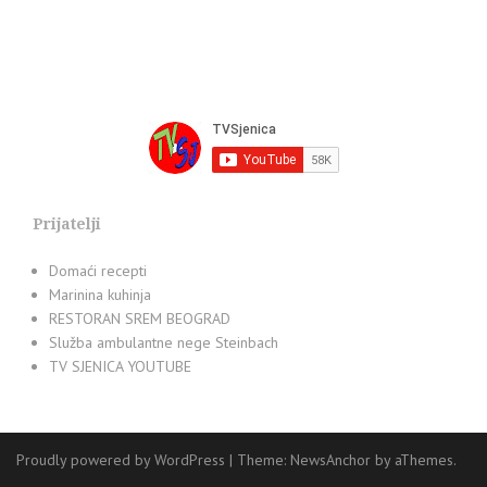
Prijatelji
Domaći recepti
Marinina kuhinja
RESTORAN SREM BEOGRAD
Služba ambulantne nege Steinbach
TV SJENICA YOUTUBE
Proudly powered by WordPress
|
Theme:
NewsAnchor
by aThemes.