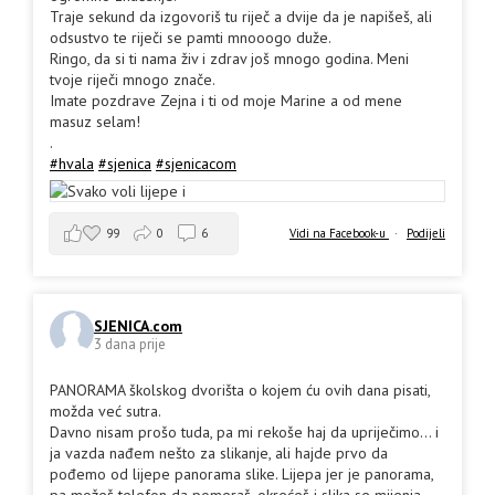
Traje sekund da izgovoriš tu riječ a dvije da je napišeš, ali
odsustvo te riječi se pamti mnooogo duže.
Ringo, da si ti nama živ i zdrav još mnogo godina. Meni
tvoje riječi mnogo znače.
Imate pozdrave Zejna i ti od moje Marine a od mene
masuz selam!
.
#hvala
#sjenica
#sjenicacom
99
0
6
Vidi na Facebook-u
·
Podijeli
SJENICA.com
3 dana prije
PANORAMA školskog dvorišta o kojem ću ovih dana pisati,
možda već sutra.
Davno nisam prošo tuda, pa mi rekoše haj da upriječimo... i
ja vazda nađem nešto za slikanje, ali hajde prvo da
pođemo od lijepe panorama slike. Lijepa jer je panorama,