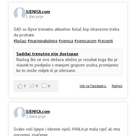
SJENICA.com
1 dan prije
SAD su šljive trenutno aktuelne. Kolač koji obavezno treba
da probate.
#kolaci
#marininakuhinja
#sjenica
#sjenicacom
#recepti
Sadržaj trenutno nije dostupan
Razlog što se ovo dešava obično je rezultat toga što je
vlasnik to podijelio s manjom grupom osoba, promijenio
ko to može vidjeti ili je izbrisano.
3
0
0
Vidi na Facebook-u
·
Podijeli
SJENICA.com
2 dana prije
Svako voli lijepe i iskrene riječi. HVALA je mala riječ ali ima
ogromno značenje.