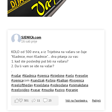
SJENICA.com
16 sati prije
KOLO od 500 evra, a iz Trijebina na vašaru se čuje
"Kladnice, mori Kladnice"... dva pitanja za vas:
1. kad ste poslednji put bili na vašaru?
2. Da li vam se ide na vašar?
.
#vašar
#kladnica
#sjenica
#trijebine
#selo
#veselje
#sjenica
com
#sandzak
#srbija
#balkan
#tvsjenica
#reeloftheday
#reeldana
#videodana
#snimakdana
#reelsvideo
#vasar
#muzika
#uzivo
#igranje
301
11
23
Vidi na Facebook-u
·
Podijeli