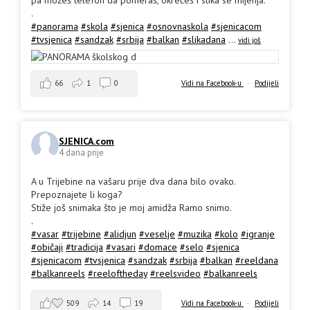
pa možeš telefon da pomeraš, okrećeš i slika se mijenja.
.
#panorama
#skola
#sjenica
#osnovnaskola
#sjenicacom
#tvsjenica
#sandzak
#srbija
#balkan
#slikadana
...
vidi još
66
1
0
Vidi na Facebook-u
·
Podijeli
SJENICA.com
4 dana prije
A u Trijebine na vašaru prije dva dana bilo ovako.
Prepoznajete li koga?
Stiže još snimaka što je moj amidža Ramo snimo.
.
#vasar
#trijebine
#alidjun
#veselje
#muzika
#kolo
#igranje
#običaji
#tradicija
#vasari
#domace
#selo
#sjenica
#sjenicacom
#tvsjenica
#sandzak
#srbija
#balkan
#reeldana
#balkanreels
#reeloftheday
#reelsvideo
#balkanreels
509
14
19
Vidi na Facebook-u
·
Podijeli