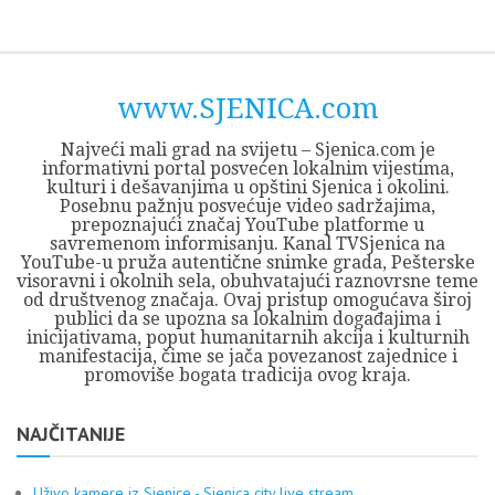
Skip
Opština
JEZERO
FORUM
Početna
Istorija
Privreda
Kultura
Geografija
O
REGIONALNI
ZMAJEVAC
TV
TV
OGLASI
Kontakt
to
Sjenica
Opštine
tvrđavi
CENTAR
iz
SJENICA
content
Sjenica
Sandžaka
www.SJENICA.com
Najveći mali grad na svijetu – Sjenica.com je
informativni portal posvećen lokalnim vijestima,
kulturi i dešavanjima u opštini Sjenica i okolini.
Posebnu pažnju posvećuje video sadržajima,
prepoznajući značaj YouTube platforme u
savremenom informisanju. Kanal TVSjenica na
YouTube-u pruža autentične snimke grada, Pešterske
visoravni i okolnih sela, obuhvatajući raznovrsne teme
od društvenog značaja. Ovaj pristup omogućava široj
publici da se upozna sa lokalnim događajima i
inicijativama, poput humanitarnih akcija i kulturnih
manifestacija, čime se jača povezanost zajednice i
promoviše bogata tradicija ovog kraja.
NAJČITANIJE
Uživo kamere iz Sjenice - Sjenica city live stream