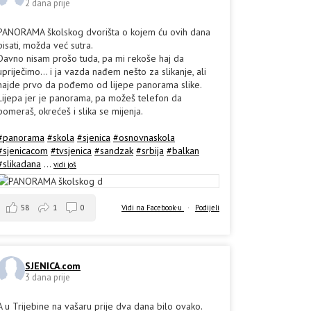
2 dana prije
PANORAMA školskog dvorišta o kojem ću ovih dana
pisati, možda već sutra.
Davno nisam prošo tuda, pa mi rekoše haj da
upriječimo... i ja vazda nađem nešto za slikanje, ali
hajde prvo da pođemo od lijepe panorama slike.
Lijepa jer je panorama, pa možeš telefon da
pomeraš, okrećeš i slika se mijenja.
#panorama
#skola
#sjenica
#osnovnaskola
#sjenicacom
#tvsjenica
#sandzak
#srbija
#balkan
#slikadana
...
vidi još
58
1
0
Vidi na Facebook-u
·
Podijeli
SJENICA.com
3 dana prije
A u Trijebine na vašaru prije dva dana bilo ovako.