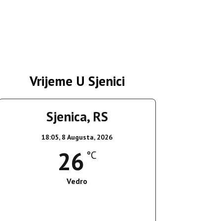
Vrijeme U Sjenici
Sjenica, RS
18:05,
8 Augusta, 2026
26
°C
Vedro
Wind Gust:
17 Km/h
Clouds:
8%
Sunrise:
05:37