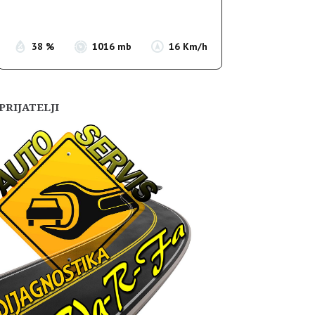
Sunset:
19:54
38 %
1016 mb
16 Km/h
PRIJATELJI