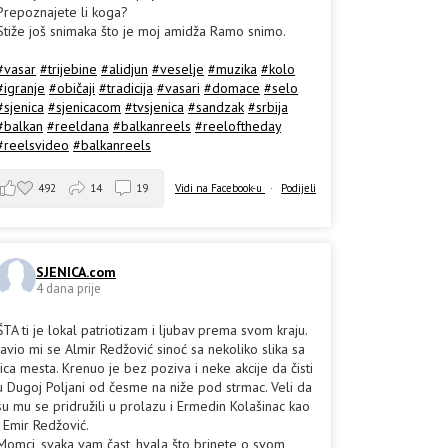
Prepoznajete li koga?
Stiže još snimaka što je moj amidža Ramo snimo.
#vasar
#trijebine
#alidjun
#veselje
#muzika
#kolo
#igranje
#običaji
#tradicija
#vasari
#domace
#selo
#sjenica
#sjenicacom
#tvsjenica
#sandzak
#srbija
#balkan
#reeldana
#balkanreels
#reeloftheday
#reelsvideo
#balkanreels
492
14
19
Vidi na Facebook-u
·
Podijeli
SJENICA.com
4 dana prije
ŠTA ti je lokal patriotizam i ljubav prema svom kraju.
Javio mi se Almir Redžović sinoć sa nekoliko slika sa
lica mesta. Krenuo je bez poziva i neke akcije da čisti
u Dugoj Poljani od česme na niže pod strmac. Veli da
su mu se pridružili u prolazu i Ermedin Kolašinac kao
i Emir Redžović.
Momci, svaka vam čast, hvala što brinete o svom