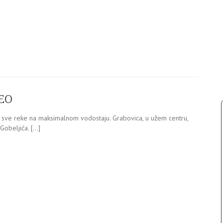
DEO
u sve reke na maksimalnom vodostaju. Grabovica, u užem centru,
 Gobeljića. […]