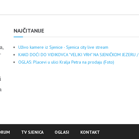
NAJČITANIJE
a,
Uživo kamere iz Sjenice - Sjenica city live stream
.
KAKO DOĆI DO VIDIKOVCA "VELIKI VRH" NA SJENIČKOM JEZERU /
OGLAS: Placevi u ulici Kralja Petra na prodaju (Foto)
i
a
ORUM
TV SJENICA
OGLASI
KONTAKT