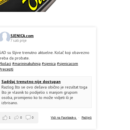
SJENICA.com
7 sati prije
SAD su šljive trenutno aktuelne. Kolač koji obavezno
treba da probate.
#kolaci
#marininakuhinja
#sjenica
#sjenicacom
#recepti
Sadržaj trenutno nije dostupan
Razlog što se ovo dešava obično je rezultat toga
što je vlasnik to podijelio s manjom grupom
osoba, promijenio ko to može vidjeti ili je
izbrisano.
1
0
0
Vidi na Facebook-u
·
Podijeli