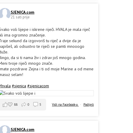
SJENICA.com
21 sati prije
Svako voli lijepe i iskrene riječi. HVALA je mala riječ
ali ima ogromno značenje.
Traje sekund da izgovoriš tu riječ a dvije da je
napišeš, ali odsustvo te riječi se pamti mnooogo
duže.
Ringo, da si ti nama živ i zdrav još mnogo godina.
Meni tvoje riječi mnogo znače.
Imate pozdrave Zejna i ti od moje Marine a od mene
masuz selam!
#hvala
#sjenica
#sjenicacom
88
0
5
Vidi na Facebook-u
·
Podijeli
SJENICA.com