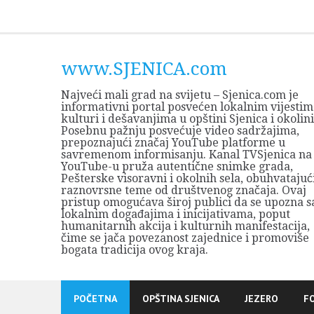
Skip
to
content
www.SJENICA.com
Najveći mali grad na svijetu – Sjenica.com je
informativni portal posvećen lokalnim vijestim
kulturi i dešavanjima u opštini Sjenica i okolini
Posebnu pažnju posvećuje video sadržajima,
prepoznajući značaj YouTube platforme u
savremenom informisanju. Kanal TVSjenica na
YouTube-u pruža autentične snimke grada,
Pešterske visoravni i okolnih sela, obuhvatajuć
raznovrsne teme od društvenog značaja. Ovaj
pristup omogućava široj publici da se upozna s
lokalnim događajima i inicijativama, poput
humanitarnih akcija i kulturnih manifestacija,
čime se jača povezanost zajednice i promoviše
bogata tradicija ovog kraja.
POČETNA
OPŠTINA SJENICA
JEZERO
F